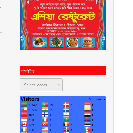
তি
আর্কাইভ
ে
আ
র্কা
ই
ভ