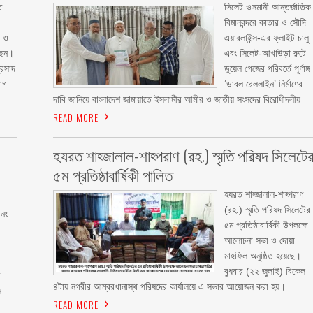
ত
‎‎সিলেট ওসমানী আন্তর্জাতিক
বিমানবন্দরে কাতার ও সৌদি
া ও
এয়ারলাইন্স-এর ফ্লাইট চালু
ছেন।
এবং সিলেট-আখাউড়া রুটে
্রসাদ
ডুয়েল গেজের পরিবর্তে পূর্ণাঙ্গ
াগ
‘ডাবল রেললাইন’ নির্মাণের
দাবি জানিয়ে বাংলাদেশ জামায়াতে ইসলামীর আমীর ও জাতীয় সংসদের বিরোধীদলীয়
READ MORE
হযরত শাহ্জালাল-শাহ্পরাণ (রহ.) স্মৃতি পরিষদ সিলেটে
৫ম প্রতিষ্ঠাবার্ষিকী পালিত ‎​
হযরত শাহ্জালাল-শাহ্পরাণ
(রহ.) স্মৃতি পরিষদ সিলেটের
 নং
৫ম প্রতিষ্ঠাবার্ষিকী উপলক্ষে
আলোচনা সভা ও দোয়া
মাহফিল অনুষ্ঠিত হয়েছে। ‎​
বুধবার (২২ জুলাই) বিকেল
ি
৪টায় নগরীর আম্বরখানাস্থ পরিষদের কার্যালয়ে এ সভার আয়োজন করা হয়।
ে
READ MORE