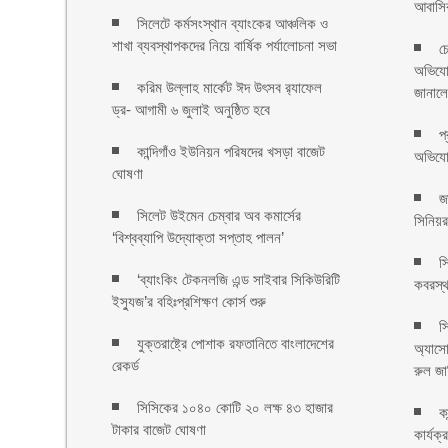
আবাসিক
সিলেটে কর্মসংস্থান ব্যাংকের আঞ্চলিক ও
শাখা ব্যবস্থাপকদের নিয়ে বার্ষিক পর্যালোচনা সভা
চ
অভিযোগ
করিম উল্লাহ মার্কেট ঈদ উৎসব র‌্যাফেল
জানাল
ড্র- আগামী ৬ জুলাই অনুষ্ঠিত হবে
প
কান্দিগাঁও ইউনিয়ন পরিষদের খসড়া বাজেট
অভিযোগ
ঘোষণা
জ
সিলেট উইমেন চেম্বার অব কমার্সের
সিনিয়র
‘বিশ্বব্যাপি উদ্যোক্তা সপ্তাহ পালন’
স
‘ব্যাংকিং টেকনলজি এন্ড সাইবার সিকিউরিটি
কবরস্
ইস্যুজ’র বহিঃপ্রশিক্ষণ কোর্স শুরু
স
যুক্তরাষ্ট্রে পোশাক রফতানিতে বাংলাদেশের
অ্যাসো
রেকর্ড
রুল জার
সিসিকের ১০৪০ কোটি ২০ লক্ষ ৪৩ হাজার
ক
টাকার বাজেট ঘোষণা
কার্যক