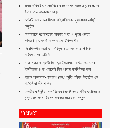
এমএ করিম ইবনে মচ্ছব্বির বাংলাদেশের সকল মানুষের চোখে
ছিলেন এক নজরকাড়া মানুষ ‎
রোটারি ক্লাব অব সিলেট পাইওনিয়ারের বৃক্ষরোপণ কর্মসূচি
অনুষ্ঠিত
কানাইঘাটে প্রতিপক্ষের হামলায় পিতা ও পুত্র গুরুতর
আহত।। ওসমানী হাসপাতালে চিকিৎসাধীন
বিরোধীদলীয় নেতা ডা. শফিকুর রহমানের কাছে গণদাবি
পরিষদের স্মারকলিপি ‎
চেয়ারম্যান পদপ্রার্থী সিরাজুল ইসলামের সমর্থনে জালালাবাদ
ইউনিয়নের ৪ নং ওয়ার্ডের নিজ পাড়ায় মতবিনিময় সভা
ার
হযরত শাহ্জালাল-শাহ্পরাণ (রহ.) স্মৃতি পরিষদ সিলেটের ৫ম
প্রতিষ্ঠাবার্ষিকী পালিত ‎​
কেন্দ্রীয় কর্মসূচীর অংশ হিসেবে সিলেট সদরে শহীদ ওয়াসিম ও
মুস্তাকের কবর যিয়ারত করলেন জামায়াত নেতৃবৃন্দ ‎
AD SPACE