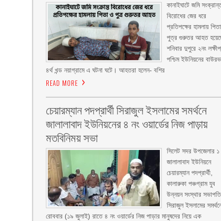
কানাইঘাটে জমি সংক্রান্
বিরোধের জের ধরে
প্রতিপক্ষের হামলায় পিত
পুত্র গুরুতর আহত হয়ে
শনিবার দুপুরে ২নং লক্ষীপ
পশ্চিম ইউনিয়নের বাউরভ
৪র্থ খন্ড নয়াগ্রামে এ ঘটনা ঘটে। আহতরা হলেন- বশির
READ MORE
চেয়ারম্যান পদপ্রার্থী সিরাজুল ইসলামের সমর্থনে
জালালাবাদ ইউনিয়নের ৪ নং ওয়ার্ডের নিজ পাড়ায়
মতবিনিময় সভা
সিলেট সদর উপজেলার ১
জালালাবাদ ইউনিয়নে
চেয়ারম্যান পদপ্রার্থী,
কালারুকা পঞ্চগ্রাম যুব
উন্নয়ন সংস্থার সভাপত
সিরাজুল ইসলামের সমর্থন
রোববার (১৯ জুলাই) রাতে ৪ নং ওয়ার্ডের নিজ পাড়ার মানুষদের নিয়ে এক