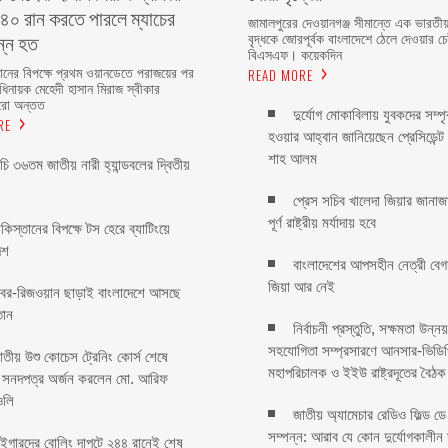
৪০ রান করতে পারলে ম্যাচের
জামালপুরের দেওয়ানগঞ্জ সীমান্তে এক ভারতীয়
ন্ন হত
বৃদ্ধকে জোরপূর্বক বাংলাদেশে ঠেলে দেওয়ার চেষ
বিএসএফ। কয়েকদিন
নের বিপক্ষে প্রথম ওয়ানডেতে পরাজয়ের পর
READ MORE
ধিনায়ক মেহেদী হাসান মিরাজ স্বীকার
রো অন্তত
দুর্যোগ মোকাবিলায় যুবকদের সম্পৃ
RE
হওয়ার আহ্বান জানিয়েছেন প্রেসিডেন্ট
শাহ আলম ‎ ‎
ুচি ৩৬তম জাতীয় নারী হ্যান্ডবলের দ্বিতীয়
প্রেস সচিব খালেদা জিয়ার জানাজ
পূর্ণ রাষ্ট্রীয় মর্যাদায় হবে
াকিস্তানের বিপক্ষে টস হেরে ব্যাটিংয়ে
েশ
বাংলাদেশের আপসহীন নেত্রী বেগ
জিয়া আর নেই
াবর-রিজওয়ান ছাড়াই বাংলাদেশে আসছে
তান
নির্বাচনী প্রস্তুতি, সক্ষমতা উন্ন
সহযোগিতা সম্প্রসারণে আনসার-ভিডিপ
াতীয় উশু কোচেস ট্রেনিং কোর্স শেষে
মহাপরিচালক ও ইইউ রাষ্ট্রদূতের বৈঠক
 সনদপত্র অর্জন করলেন মো. আরিফ
ওলি
জাতীয় অ্যামেচার রেডিও ফিল্ড ড
সম্পন্ন: আরাব যে কোন দুর্যোগকালীন
াইগারদের বোলিং দাপটে ২৪৪ রানেই শেষ