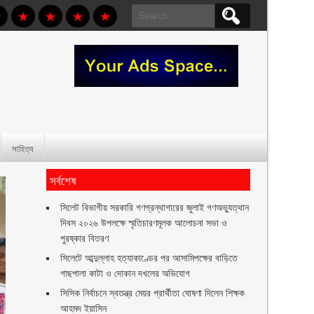
Search
for:
সাহিত্য
সর্বশেষ
সিলেট বিভাগীয় সরকারি গণগ্রন্থাগারের জুলাই গণঅভ্যুত্থান
দিবস ২০২৬ উপলক্ষে স্মৃতিচারণমূলক আলোচনা সভা ও
পুরষ্কার বিতরণ ‎ ‎
সিলেটে আব্দুল্লাহ হত্যাকাণ্ডের পর আসামিপক্ষের বাড়িতে
গাছপালা কাটা ও দোকান দখলের অভিযোগ
সিসিক নির্বাচনে স্বতন্ত্র মেয়র প্রার্থীতা ঘোষণা দিলেন শিক্ষক
আহমদ ইয়াসিন