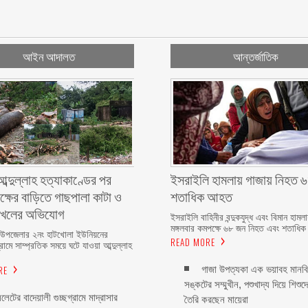
আইন আদালত
আন্তর্জাতিক
ব্দুল্লাহ হত্যাকাণ্ডের পর
ইসরাইলি হামলায় গাজায় নিহত ৬
্ষের বাড়িতে গাছপালা কাটা ও
শতাধিক আহত
দখলের অভিযোগ
ইসরাইলি বাহিনীর বন্দুকযুদ্ধ এবং বিমান হামল
মঙ্গলবার কমপক্ষে ৬৮ জন নিহত এবং শতাধি
 উপজেলার ২নং হাটখোলা ইউনিয়নের
READ MORE
রামে সাম্প্রতিক সময়ে ঘটে যাওয়া আব্দুল্লাহ
RE
গাজা উপত্যকা এক ভয়াবহ মানব
সঙ্কটের সম্মুখীন, পশুখাদ্য দিয়ে শিশুদ
িলেটের বাদেয়ালী গুচ্ছগ্রামে মাদ্রাসার
তৈরি করছেন মায়েরা