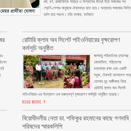
ধর্ম, বর্ণ, রাজনৈতিক পরিচয় ও বিশ্বাসের ঊর্ধ্বে উঠে সমাজের সব
শ্রেণি-পেশার মানুষকে ঐক্যবদ্ধ হতে হবে। অন্যথায় সমাজের ভিত্
দুর্বল হয়ে পড়বে। তাঁর ভাষায়, বর্তমানে
ের
রোটারি ক্লাব অব সিলেট পাইওনিয়ারের বৃক্ষরোপণ
কর্মসূচি অনুষ্ঠিত
মএ
জলবায়ু পরিবর্তনের চ্যালেঞ্জ
চিনেন
মোকাবিলা, পরিবেশের
ুবই
ভারসাম্য রক্ষা এবং একটি
এ
সবুজ, টেকসই বাংলাদেশ গড়
তোলার দৃঢ় অঙ্গীকার নিয়ে
র
রোটারি ক্লাব অব সিলেট
পাইওনিয়ার-এর উদ্যোগে এক গুরুত্বপূর্ণ বৃক্ষরোপণ কর্মসূচি অনুষ্ঠিত হয়েছে। ‎
READ MORE
বিরোধীদলীয় নেতা ডা. শফিকুর রহমানের কাছে গণদাবি
পরিষদের স্মারকলিপি ‎