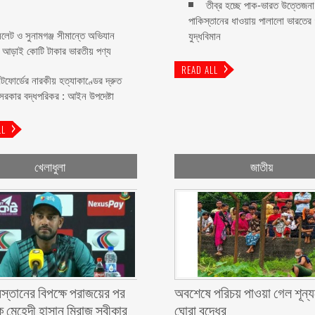
তীব্র হচ্ছে পাক-ভারত উত্তেজনা
পাকিস্তানের ধাওয়ায় পালালো ভারতের
িলেট ও সুনামগঞ্জ সীমান্তে অভিযান
যুদ্ধবিমান
 আড়াই কোটি টাকার ভারতীয় পণ্য
READ ALL
িটফোর্ডের নারকীয় হত্যাকাণ্ডের দ্রুত
 সরকার বদ্ধপরিকর : আইন উপদেষ্টা
LL
খেলাধুলা
জাতীয়
্তানের বিপক্ষে পরাজয়ের পর
অবশেষে পরিচয় পাওয়া গেল শূন্য
 মেহেদী হাসান মিরাজ স্বীকার
ঘোরা বৃদ্ধের