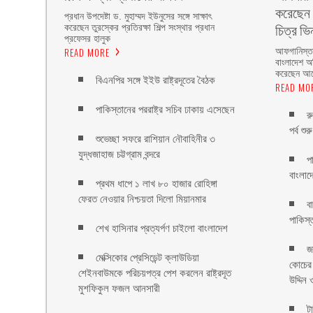
করেছেন 
প্রধান উপদেষ্টা ড. মুহাম্মদ ইউনুসের সঙ্গে সাক্ষাৎ
চিত্র ভি
করেছেন তুরস্কের প্রতিরক্ষা শিল্প সংস্থার প্রধান
প্রফেসর হালুক
READ MORE
আফগানিস্তা
বাংলাদেশ অ
করেছেন আ
বিএনপির সঙ্গে ইইউ রাষ্ট্রদূতের বৈঠক
READ MO
পাকিস্তানের পররাষ্ট্র সচিব ঢাকায় এসেছেন
র
পর্ব শুরু
শুভেচ্ছা সফরে রাশিয়ান নৌবাহিনীর ৩
যুদ্ধজাহাজ চট্টগ্রাম বন্দরে
প
বাংলাদ
প্রথম ধাপে ১ লাখ ৮০ হাজার রোহিঙ্গা
ফেরত নেওয়ার নিশ্চয়তা দিলো মিয়ানমার
ব
পাকিস্
শেখ হাসিনার প্রত্যর্পণ চাইলো বাংলাদেশ
জ
মেক্সিকোর প্রেসিডেন্ট ক্লাউডিয়া
কোচের
শেইনবাউমকে পরিচয়পত্র পেশ করলেন রাষ্ট্রদূত
উদ্দিন 
মুশফিকুল ফজল আনসারী
ট