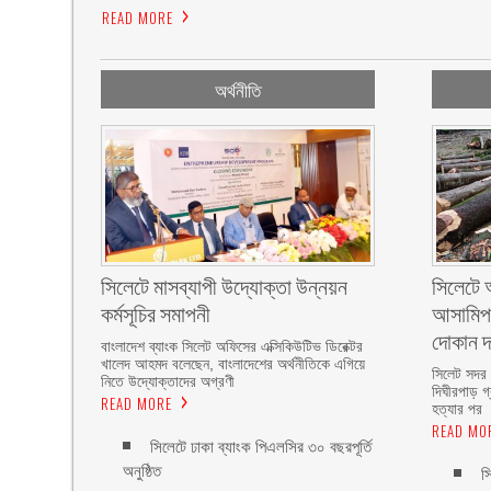
READ MORE
অর্থনীতি
সিলেটে মাসব্যাপী উদ্যোক্তা উন্নয়ন
সিলেটে আ
কর্মসূচির সমাপনী
আসামিপক
দোকান 
বাংলাদেশ ব্যাংক সিলেট অফিসের এক্সিকিউটিভ ডিরেক্টর
খালেদ আহমদ বলেছেন, বাংলাদেশের অর্থনীতিকে এগিয়ে
সিলেট সদর
নিতে উদ্যোক্তাদের অগ্রণী
দিঘীরপাড় গ্
READ MORE
হত্যার পর
READ MO
সিলেটে ঢাকা ব্যাংক পিএলসির ৩০ বছরপূর্তি
অনুষ্ঠিত
স