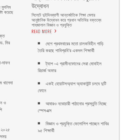
উদ্বোধন
 মুসলিম
্টা করেছে
সিলেটে দুইদিনব্যাপী আন্তর্জাতিক শিক্ষা মেলার
আনুষ্ঠানিক উদ্বোধন করে প্রধান অতিথির বক্তব্যে
শাহজালাল বিজ্ঞান ও প্রযুক্তি
READ MORE
ক্ত
 ড. মির
দেশে প্রথমবারের মতো চালকবিহীন গাড়ি
তৈরি করছে শাবিপ্রবি’র একদল শিক্ষার্থী
া-দাফন
ট্যাপ -এ গ্রামীনফোনের সেরা মোবাইল
রিচার্জ অফার
ম খালেদা
একই হোয়াটসঅ্যাপ অ্যাকাউন্ট চলবে দুটি
ফোনে
য়ন ও
আবারও নভোচারী পাঠানোর প্রস্তুতি নিচ্ছে
ি
স্পেসএক্স
বিজ্ঞান ও প্রযুক্তি ফেলোশিপ পাচ্ছেন শাবির
ে ২০২৫
৯৫ শিক্ষার্থী
 সময়