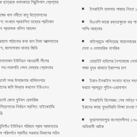
 ছাত্রকে বলাৎকারে প্রিন্সিপাল গ্রেপ্তার ‎
ইসরাইলি হামলায় গাজায় নিহত 
েঙ্গের খাল নদীতে বালু উত্তোলনের
: সংবাদে প্রকাশিত তথ্যের প্রতিবাদ
বিএনপি কারো রক্তচক্ষুকে ভয় পা
েন প্রভাষক খলিল আহমদ
শাম্মি আক্তার
্রবাসে পাঠানোর কথা বলে টাকা আত্মসাতের
থাইল্যান্ডে পালিয়েছে মায়ানমার
, জালালাবাদ থানায় জিডি ‎
সেনা ও বেসামরিক নাগরিক
ালালাবাদ ইউনিয়ন আওয়ামী লীগের
হোয়াইট হাউসের নৈশভোজে নেতান
 সহ-সভাপতি গেদন মেম্বার গ্রেফতার
গাজা যুদ্ধ থামাতে ট্রাম্পের চাপ
িলেট সদর উপজেলার খাদিমনগরে
ইরান-ইসরাইল সংঘাত বন্ধে মধ্য
থানের জমি উদ্ধার করলেন ইউএনও
করতে প্রস্তুত পুতিন-এরদোগান
িলেট জেলা ফুটবল রেফারিজ
ইসরাইলি বিশেষজ্ঞ: শেষ পর্যন্ত
সিয়েশনের নির্বাচন স্থগিত: হাইকোর্টের
ইরানের কাছে যুদ্ধবিরতি ভিক্ষা চাওয়া 
ি ‎
কুয়ালালামপুরে বাংলাদেশীসহ ১
ান্দিগাঁও ইউনিয়ন পরিষদে গ্রাম আদালতের
অভিবাসী আটক
্রম পরিদর্শনে স্থানীয় সরকার বিভাগের সচিব