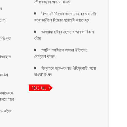
গৌরবোজ্জ্বল অবদান রয়েছে
১৫
বিশ্ব নদী দিবসের আলোচনায় বক্তারা নদী
হত্যাকারীদের বিচারের মুখোমুখি করতে হবে
য় না:
আল্লামা হবিবুর রহমানের জানাযা বিকাল
৩টায়
ের শত শত
প্রাচীন মসজিদের অজানা ইতিহাস:
মোস্তফা কাজল
িয়াহুকে
বিশ্বনাথে গ্রাম-বাংলার ঐতিহ্যবাহী ‘পলো
বাওয়া’ উৎসব
স্থতা
READ ALL
 আমাদেরকে
লাগতে পারে
৭৮৯ অবৈধ