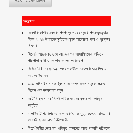
সর্বশেষ
সিলেট বিভাগীয় সরকারি গণগ্রন্থাগারের জুলাই গণঅভ্যুত্থান
দিবস ২০২৬ উপলক্ষে স্মৃতিচারণমূলক আলোচনা সভা ও পুরষ্কার
বিতরণ ‎ ‎
সিলেটে আব্দুল্লাহ হত্যাকাণ্ডের পর আসামিপক্ষের বাড়িতে
গাছপালা কাটা ও দোকান দখলের অভিযোগ
সিসিক নির্বাচনে স্বতন্ত্র মেয়র প্রার্থীতা ঘোষণা দিলেন শিক্ষক
আহমদ ইয়াসিন
এমএ করিম ইবনে মচ্ছব্বির বাংলাদেশের সকল মানুষের চোখে
ছিলেন এক নজরকাড়া মানুষ ‎
রোটারি ক্লাব অব সিলেট পাইওনিয়ারের বৃক্ষরোপণ কর্মসূচি
অনুষ্ঠিত
কানাইঘাটে প্রতিপক্ষের হামলায় পিতা ও পুত্র গুরুতর আহত।।
ওসমানী হাসপাতালে চিকিৎসাধীন
বিরোধীদলীয় নেতা ডা. শফিকুর রহমানের কাছে গণদাবি পরিষদের