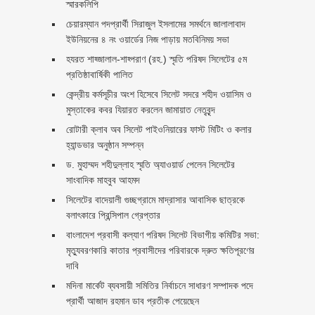
স্মারকলিপি ‎
চেয়ারম্যান পদপ্রার্থী সিরাজুল ইসলামের সমর্থনে জালালাবাদ
ইউনিয়নের ৪ নং ওয়ার্ডের নিজ পাড়ায় মতবিনিময় সভা
হযরত শাহ্জালাল-শাহ্পরাণ (রহ.) স্মৃতি পরিষদ সিলেটের ৫ম
প্রতিষ্ঠাবার্ষিকী পালিত ‎​
কেন্দ্রীয় কর্মসূচীর অংশ হিসেবে সিলেট সদরে শহীদ ওয়াসিম ও
মুস্তাকের কবর যিয়ারত করলেন জামায়াত নেতৃবৃন্দ ‎
রোটারী ক্লাব অব সিলেট পাইওনিয়ারের ফাস্ট মিটিং ও কলার
হ্যান্ডভার অনুষ্ঠান সম্পন্ন
ড. মুহাম্মদ শহীদুল্লাহ স্মৃতি অ্যাওয়ার্ড পেলেন সিলেটের
সাংবাদিক মাহবুব আহমদ
সিলেটের বাদেয়ালী গুচ্ছগ্রামে মাদ্রাসার আবাসিক ছাত্রকে
বলাৎকারে প্রিন্সিপাল গ্রেপ্তার ‎
বাংলাদেশ প্রবাসী কল্যাণ পরিষদ সিলেট বিভাগীয় কমিটির সভা:
মৃত্যুবরণকারি কাতার প্রবাসীদের পরিবারকে দ্রুত ক্ষতিপূরণের
দাবি
মদিনা মার্কেট ব্যবসায়ী সমিতির নির্বাচনে সাধারণ সম্পাদক পদে
প্রার্থী আজাদ রহমান ডাব প্রতীক পেয়েছেন ‎