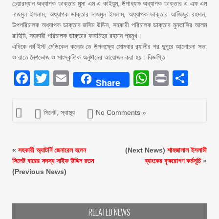
চেয়ারম্যান অধ্যাপক ডাক্তার মূসা এম এ কাইয়ুম, উপাধ্যক্ষ অধ্যাপক ডাক্তার এ এফ এম
নাজমুল ইসলাম, অধ্যাপক ডাক্তার নাজমুল ইসলাম, অধ্যাপক ডাক্তার আজিজুর রহমান,
উপপরিচালক অধ্যাপক ডাক্তার জসিম উদ্দিন, সহকারী পরিচালক ডাক্তার মুনতাসির আলম
রাহিমি, সহকারী পরিচালক ডাক্তার ফাহমিদুর রহমান প্রমুখ।
এদিকে নর্থ ইস্ট মেডিকেল কলেজ ডে উপলক্ষ্যে সোমবার র‌্যালীর পর দুুপুরে আলোচনা সভা
ও রাতে নৈশভোজ ও সাংস্কৃতিক অনুষ্টানের আয়োজন করা হয়। বিজ্ঞপ্তি
Facebook
Twitter
Email
WhatsAp
Print
Sha
Share
সিলেট
,
স্বাস্থ্য
No Comments »
«
সহকারী অ্যাটর্নি জেনারেল হলেন
(Next News)
শাহজালাল ইসলামী
সিলেট বারের সদস্য সাইফ উদ্দিন রতন
ব্যাংকের বৃক্ষরোপণ কর্মসূচি
»
(Previous News)
RELATED NEWS