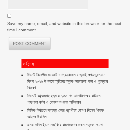
Save my name, email, and website in this browser for the next
time I comment.
সর্বশেষ
সিলেট বিভাগীয় সরকারি গণগ্রন্থাগারের জুলাই গণঅভ্যুত্থান
দিবস ২০২৬ উপলক্ষে স্মৃতিচারণমূলক আলোচনা সভা ও পুরষ্কার
বিতরণ ‎ ‎
সিলেটে আব্দুল্লাহ হত্যাকাণ্ডের পর আসামিপক্ষের বাড়িতে
গাছপালা কাটা ও দোকান দখলের অভিযোগ
সিসিক নির্বাচনে স্বতন্ত্র মেয়র প্রার্থীতা ঘোষণা দিলেন শিক্ষক
আহমদ ইয়াসিন
এমএ করিম ইবনে মচ্ছব্বির বাংলাদেশের সকল মানুষের চোখে