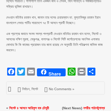
হিসেবে পরিচিত। পাশাপাশি তিনি একজন কবি ও লেখক, যিনি সাহিত্য ও সমাজচিন্তায়ও
সক্রিয় ভূমিকা রাখছেন।
‎দেওয়ান মতিউর রহমান খান, জানান তার দলের চেয়ারম্যান ডা. মুস্তাফিজুর রহমান ইরান
বাংলাদেশ লেবার পার্টির সারাদেশে ৭৫ টি আসনে প্রার্থী দিচ্ছেন।
‎এক প্রশ্নের জবাবে সংসদ সদস্য পদপ্রার্থী দেওয়ান মতিউর রহমান খান বলেন, সিলেট ৩
আসনের দক্ষিণ সুরমা, ফেঞ্চুগঞ্জ, বালাগঞ্জ ও সিলেট সিটি কর্পোরেশনের আংশিক এলাকার
কোথায় কি কি কাজের প্রয়োজন তার জানা রয়েছে সে অনুযায়ী তিনি পরিকল্পনা মাফিক কাজ
করবেন।
Facebook
Twitter
Email
WhatsAp
Print
Sha
Share
নির্বাচন
,
সিলেট
No Comments »
«
সিলেট ৪ আসনে আরিফুল হক চৌধুরী
(Next News)
নগরীর পাঠানটুলাস্থ