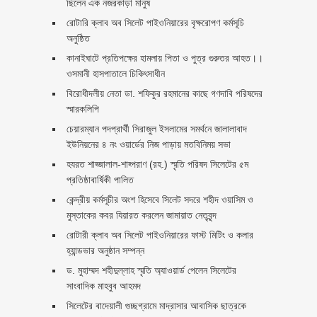
ছিলেন এক নজরকাড়া মানুষ ‎
রোটারি ক্লাব অব সিলেট পাইওনিয়ারের বৃক্ষরোপণ কর্মসূচি
অনুষ্ঠিত
কানাইঘাটে প্রতিপক্ষের হামলায় পিতা ও পুত্র গুরুতর আহত।।
ওসমানী হাসপাতালে চিকিৎসাধীন
বিরোধীদলীয় নেতা ডা. শফিকুর রহমানের কাছে গণদাবি পরিষদের
স্মারকলিপি ‎
চেয়ারম্যান পদপ্রার্থী সিরাজুল ইসলামের সমর্থনে জালালাবাদ
ইউনিয়নের ৪ নং ওয়ার্ডের নিজ পাড়ায় মতবিনিময় সভা
হযরত শাহ্জালাল-শাহ্পরাণ (রহ.) স্মৃতি পরিষদ সিলেটের ৫ম
প্রতিষ্ঠাবার্ষিকী পালিত ‎​
কেন্দ্রীয় কর্মসূচীর অংশ হিসেবে সিলেট সদরে শহীদ ওয়াসিম ও
মুস্তাকের কবর যিয়ারত করলেন জামায়াত নেতৃবৃন্দ ‎
রোটারী ক্লাব অব সিলেট পাইওনিয়ারের ফাস্ট মিটিং ও কলার
হ্যান্ডভার অনুষ্ঠান সম্পন্ন
ড. মুহাম্মদ শহীদুল্লাহ স্মৃতি অ্যাওয়ার্ড পেলেন সিলেটের
সাংবাদিক মাহবুব আহমদ
সিলেটের বাদেয়ালী গুচ্ছগ্রামে মাদ্রাসার আবাসিক ছাত্রকে