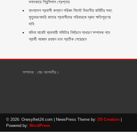
বলাৎকারে প্রিন্সিপাল গ্রেপ্তার ‎
বাংলাদেশ প্রবাসী কল্যাণ পরিষদ সিলেট বিভাগীয় কমিটির সভা:
মৃত্যুবরণকারি কাতার প্রবাসীদের পরিবারকে দ্রুত ক্ষতিপূরণের
দাবি
মদিনা মার্কেট ব্যবসায়ী সমিতির নির্বাচনে সাধারণ সম্পাদক পদে
প্রার্থী আজাদ রহমান ডাব প্রতীক পেয়েছেন ‎
সম্পাদক : মোঃ আলমগীর।
© 2026: Onesylhet24.com
| NewsPress Theme by:
D5 Creation
|
Powered by:
WordPress