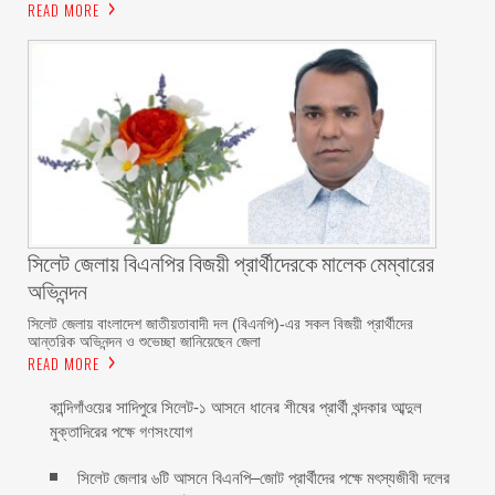
READ MORE
‎সিলেট জেলায় বিএনপির বিজয়ী প্রার্থীদেরকে মালেক মেম্বারের
অভিনন্দন
সিলেট জেলায় বাংলাদেশ জাতীয়তাবাদী দল (বিএনপি)-এর সকল বিজয়ী প্রার্থীদের
আন্তরিক অভিনন্দন ও শুভেচ্ছা জানিয়েছেন জেলা
READ MORE
কান্দিগাঁওয়ের সাদিপুরে সিলেট-১ আসনে ধানের শীষের প্রার্থী খন্দকার আব্দুল
মুক্তাদিরের পক্ষে গণসংযোগ
সিলেট জেলার ৬টি আসনে বিএনপি–জোট প্রার্থীদের পক্ষে মৎস্যজীবী দলের