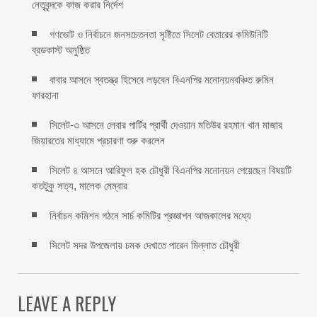
নেতৃবৃন্দকে কাজ করার নির্দেশ ‎
গণভোট ও নির্বাচনে জনসচেতনতা সৃষ্টিতে সিলেট বেতারের কমিউনিটি
ব্রডকাস্ট অনুষ্ঠিত
বাবার আসনে স্বতন্ত্র হিসেবে লড়বেন বিএনপির মনোনয়নবঞ্চিত রুমিন
ফারহানা
সিলেট-৩ আসনে লেবার পার্টির প্রার্থী দেওয়ান মতিউর রহমান খান মাজার
জিয়ারতের মাধ্যামে প্রচারণা শুরু করলেন
সিলেট ৪ আসনে আরিফুল হক চৌধুরী বিএনপির মনোনয়ন পেয়েছেন বিষয়টি
কতটুকু সত্য, মালেক মেম্বার
নির্বাচন কমিশন গঠনে সার্চ কমিটির প্রজ্ঞাপন আজকালের মধ্যে
সিলেট সদর উপজেলায় চমক দেখাতে পারেন মিল্লাত চৌধুরী
LEAVE A REPLY