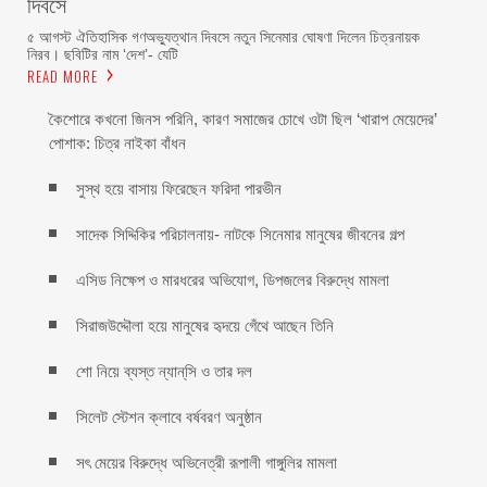
দিবসে
৫ আগস্ট ঐতিহাসিক গণঅভ্যুত্থান দিবসে নতুন সিনেমার ঘোষণা দিলেন চিত্রনায়ক
নিরব। ছবিটির নাম ‘দেশ’- যেটি
READ MORE
কৈশোরে কখনো জিনস পরিনি, কারণ সমাজের চোখে ওটা ছিল ‘খারাপ মেয়েদের’
পোশাক: চিত্র নাইকা বাঁধন
সুস্থ হয়ে বাসায় ফিরেছেন ফরিদা পারভীন
সাদেক সিদ্দিকির পরিচালনায়- নাটকে সিনেমার মানুষের জীবনের গল্প
এসিড নিক্ষেপ ও মারধরের অভিযোগ, ডিপজলের বিরুদ্ধে মামলা
সিরাজউদ্দৌলা হয়ে মানুষের হৃদয়ে গেঁথে আছেন তিনি
শো নিয়ে ব্যস্ত ন্যান্‌সি ও তার দল
সিলেট স্টেশন ক্লাবে বর্ষবরণ অনুষ্ঠান
সৎ মেয়ের বিরুদ্ধে অভিনেত্রী রূপালী গাঙ্গুলির মামলা