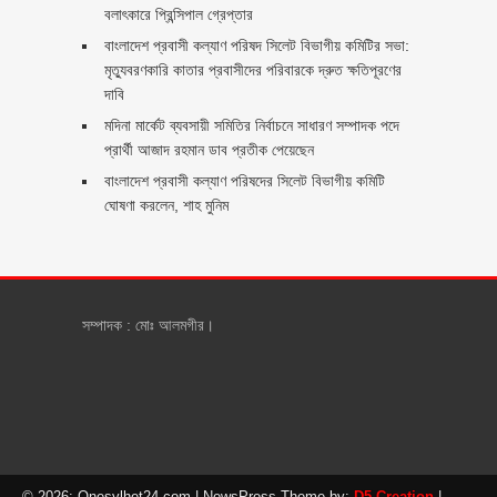
বলাৎকারে প্রিন্সিপাল গ্রেপ্তার ‎
বাংলাদেশ প্রবাসী কল্যাণ পরিষদ সিলেট বিভাগীয় কমিটির সভা:
মৃত্যুবরণকারি কাতার প্রবাসীদের পরিবারকে দ্রুত ক্ষতিপূরণের
দাবি
মদিনা মার্কেট ব্যবসায়ী সমিতির নির্বাচনে সাধারণ সম্পাদক পদে
প্রার্থী আজাদ রহমান ডাব প্রতীক পেয়েছেন ‎
‎বাংলাদেশ প্রবাসী কল্যাণ পরিষদের সিলেট বিভাগীয় কমিটি
ঘোষণা করলেন, শাহ মুনিম
সম্পাদক : মোঃ আলমগীর।
© 2026: Onesylhet24.com
| NewsPress Theme by:
D5 Creation
|