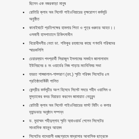
ছিলেন এক নজরকাড়া মানুষ ‎
রোটারি ক্লাব অব সিলেট পাইওনিয়ারের বৃক্ষরোপণ কর্মসূচি
অনুষ্ঠিত
কানাইঘাটে প্রতিপক্ষের হামলায় পিতা ও পুত্র গুরুতর আহত।।
ওসমানী হাসপাতালে চিকিৎসাধীন
বিরোধীদলীয় নেতা ডা. শফিকুর রহমানের কাছে গণদাবি পরিষদের
স্মারকলিপি ‎
চেয়ারম্যান পদপ্রার্থী সিরাজুল ইসলামের সমর্থনে জালালাবাদ
ইউনিয়নের ৪ নং ওয়ার্ডের নিজ পাড়ায় মতবিনিময় সভা
হযরত শাহ্জালাল-শাহ্পরাণ (রহ.) স্মৃতি পরিষদ সিলেটের ৫ম
প্রতিষ্ঠাবার্ষিকী পালিত ‎​
কেন্দ্রীয় কর্মসূচীর অংশ হিসেবে সিলেট সদরে শহীদ ওয়াসিম ও
মুস্তাকের কবর যিয়ারত করলেন জামায়াত নেতৃবৃন্দ ‎
রোটারী ক্লাব অব সিলেট পাইওনিয়ারের ফাস্ট মিটিং ও কলার
হ্যান্ডভার অনুষ্ঠান সম্পন্ন
ড. মুহাম্মদ শহীদুল্লাহ স্মৃতি অ্যাওয়ার্ড পেলেন সিলেটের
সাংবাদিক মাহবুব আহমদ
সিলেটের বাদেয়ালী গুচ্ছগ্রামে মাদ্রাসার আবাসিক ছাত্রকে