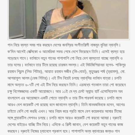
গান নিয়ে ব্যস্ত সময় পার করছেন দেশের জনপ্রিয় সংগীতশিল্পী নাজমুন মুনিরা ন্যান্‌সি।
ক’দিন আগেই মেক্সিকো ও আমেরিকা সফর শেষে দেশে ফিরেছেন তিনি। এসেই ব্যস্ত হয়ে
পড়েছেন গানে। বর্তমানে নতুন গানের পাশাপাশি শো নিয়ে বেশ ব্যস্ততা যাচ্ছে ন্যান্‌সি ও
তার দলের। বর্তমানে তার টিমে রয়েছে চারজন সদস্য। এই মিউজিশিয়ানরা হলেন- শাকিলুর
রহমান প্রিন্স (লিড গিটার), আয়াত রহমান সজীব (কি-বোর্ড), মৃত্যুঞ্জয় শর্মা (ড্রামস), মো.
আশরাফুল আলম (বেজ গিটার)। এই টিম নিয়েই চলছে ন্যান্‌সির বর্তমান যাত্রা। চলতি
মাসে অন্তত ৬-৭টি শো এই টিম নিয়ে করছেন তিনি। এরমধ্যে গতকাল তারা শো করেছেন
চক্ষু বিশেষজ্ঞদের একটি আয়োজনে। আর ১১ই মে দ্য চেস্ট অ্যান্ড হার্ট এসোসিয়েশন অব
বাংলাদেশ এর আয়োজনে একটি শোতে ন্যান্‌সি ও তার টিম পারফর্ম করেছে। চলতি মাসে
আরও বেশ কয়েকটি শো রয়েছে বলে জানালেন ন্যান্‌সি। তিনি মানবজমিনকে বলেন, আগের
চাইতে বেশি শো করছি এখন। আর নিয়ম করে প্রতি মাসে বেশ কয়েকবার আমার টিমের
সঙ্গে প্র্যাকটিস সেশনও চলছে। চলতি মাসে আরও কয়েকটি শো করবো আমরা। দ্রুতই
দেশের বাইরেও যাচ্ছি টিম নিয়ে। এদিকে এ শিল্পী জানান, বেশ কয়েকটি নতুন গানের কাজ
করছেন। দ্রুতই নিজের চ্যানেলে প্রকাশ হবে। পাশাপাশি অন্য ব্যানারের জন্যও গান