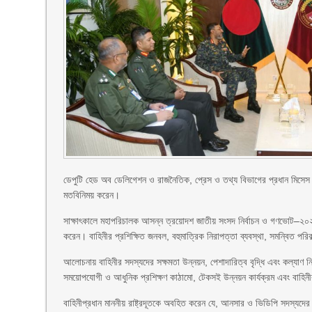
ডেপুটি হেড অব ডেলিগেশন ও রাজনৈতিক, প্রেস ও তথ্য বিভাগের প্রধান মিসেস বাইবা 
মতবিনিময় করেন।
সাক্ষাৎকালে মহাপরিচালক আসন্ন ত্রয়োদশ জাতীয় সংসদ নির্বাচন ও গণভোট–২০২৬ উপ
করেন। বাহিনীর প্রশিক্ষিত জনবল, বহুমাত্রিক নিরাপত্তা ব্যবস্থা, সমন্বিত পরি
আলোচনায় বাহিনীর সদস্যদের সক্ষমতা উন্নয়ন, পেশাদারিত্ব বৃদ্ধি এবং কল্যাণ নিশ্
সময়োপযোগী ও আধুনিক প্রশিক্ষণ কাঠামো, টেকসই উন্নয়ন কার্যক্রম এবং বাহিনীর প
বাহিনীপ্রধান মাননীয় রাষ্ট্রদূতকে অবহিত করেন যে, আনসার ও ভিডিপি সদস্যদের দ