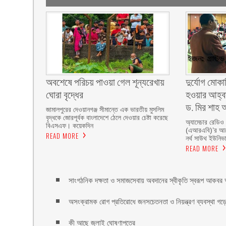
অবশেষে পরিচয় পাওয়া গেল শূন্যরেখায়
দুর্যোগ মোকা
ঘোরা বৃদ্ধের
হওয়ার আহ্বা
ড. মির শাহ আ
জামালপুরের দেওয়ানগঞ্জ সীমান্তে এক ভারতীয় মুসলিম
বৃদ্ধকে জোরপূর্বক বাংলাদেশে ঠেলে দেওয়ার চেষ্টা করেছে
অ্যামেচার রেডিও
বিএসএফ। কয়েকদিন
(এআরএবি)’র আয়ো
READ MORE
নর্থ সাউথ ইউনিভার
READ MORE
সাংগঠনিক দক্ষতা ও সমাজসেবায় অবদানের স্বীকৃতি স্বরূপ আকবর আ
অসংক্রামক রোগ প্রতিরোধে জনসচেতনতা ও নিয়ন্ত্রণ ব্যবস্থা গড়ে 
কী আছে জুলাই ঘোষণাপত্রে