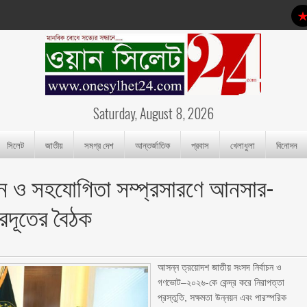
Saturday, August 8, 2026
সিলেট
জাতীয়
সমগ্র দেশ
আন্তর্জাতিক
প্রবাস
খেলাধুলা
বিনোদন
ন্নয়ন ও সহযোগিতা সম্প্রসারণে আনসার-
্রদূতের বৈঠক
আসন্ন ত্রয়োদশ জাতীয় সংসদ নির্বাচন ও
গণভোট–২০২৬-কে কেন্দ্র করে নিরাপত্তা
প্রস্তুতি, সক্ষমতা উন্নয়ন এবং পারস্পরিক