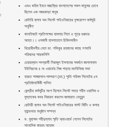
র
এমএ করিম ইবনে মচ্ছব্বির বাংলাদেশের সকল মানুষের চোখে
ছিলেন এক নজরকাড়া মানুষ ‎
ে।
রোটারি ক্লাব অব সিলেট পাইওনিয়ারের বৃক্ষরোপণ কর্মসূচি
অনুষ্ঠিত
কানাইঘাটে প্রতিপক্ষের হামলায় পিতা ও পুত্র গুরুতর
আহত।। ওসমানী হাসপাতালে চিকিৎসাধীন
বিরোধীদলীয় নেতা ডা. শফিকুর রহমানের কাছে গণদাবি
পরিষদের স্মারকলিপি ‎
চেয়ারম্যান পদপ্রার্থী সিরাজুল ইসলামের সমর্থনে জালালাবাদ
ইউনিয়নের ৪ নং ওয়ার্ডের নিজ পাড়ায় মতবিনিময় সভা
হযরত শাহ্জালাল-শাহ্পরাণ (রহ.) স্মৃতি পরিষদ সিলেটের ৫ম
প্রতিষ্ঠাবার্ষিকী পালিত ‎​
কেন্দ্রীয় কর্মসূচীর অংশ হিসেবে সিলেট সদরে শহীদ ওয়াসিম ও
মুস্তাকের কবর যিয়ারত করলেন জামায়াত নেতৃবৃন্দ ‎
রোটারী ক্লাব অব সিলেট পাইওনিয়ারের ফাস্ট মিটিং ও কলার
হ্যান্ডভার অনুষ্ঠান সম্পন্ন
ড. মুহাম্মদ শহীদুল্লাহ স্মৃতি অ্যাওয়ার্ড পেলেন সিলেটের
সাংবাদিক মাহবুব আহমদ