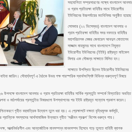
সহযোগিতা সম্প্রসারণের লক্ষ্যে বাংলাদেশ আনসা
ও গ্রাম প্রতিরক্ষা বাহিনীর সাথে ইউরোপীয়
ইউনিয়নের উচ্চপর্যায়ের মতবিনিময় অনুষ্ঠিত হয়েছ
সোমবার (২২ ডিসেম্বর) বাংলাদেশ আনসার ও
গ্রাম প্রতিরক্ষা বাহিনীর সদর দফতরে বাহিনীর
মহাপরিচালক মেজর জেনারেল আবদুল মোতালেব
সাজ্জাদ মাহমুদের সাথে বাংলাদেশে নিযুক্ত
ইউরোপীয় ইউনিয়নের (ইইউ) রাষ্ট্রদূত মাইকেল
মিলার এক সৌজন্য সাক্ষাতে মিলিত হন।
সাক্ষাতে উপস্থিত ছিলেন ইউরোপীয় ইউনিয়নের
জারিন। সৌহার্দ্যপূর্ণ এ বৈঠকে উভয় পক্ষ পারস্পরিক স্বার্থসংশ্লিষ্ট বিভিন্ন গুরুত্বপূর্ণ বিষয়ে
লক্ষে বাংলাদেশ আনসার ও গ্রাম প্রতিরক্ষা বাহিনীর সার্বিক প্রস্তুতি সম্পর্কে বিস্তারিত অবহিত
কল্পনা ও মাঠপর্যায়ের প্রস্তুতির বিষয়গুলো উপস্থাপনের পর ইইউ রাষ্ট্রদূত সন্তোষ প্রকাশ করেন।
চিতকরণে গৃহীত বহুমাত্রিক উদ্যোগ তুলে ধরা হয়। এ প্রেক্ষাপটে দক্ষতা বৃদ্ধিমূলক কর্মসূচি,
্রান্তিক সদস্যদের আর্থসামাজিক উন্নয়নে গৃহীত ‘সঞ্জীবন প্রকল্প’ বিশেষ গুরুত্ব পায়।
ক্ষ, আত্মনির্ভরশীল এবং আন্তর্জাতিক মানসম্পন্ন মানবসম্পদ হিসেবে গড়ে তুলতে বাহিনী ব্যাপক