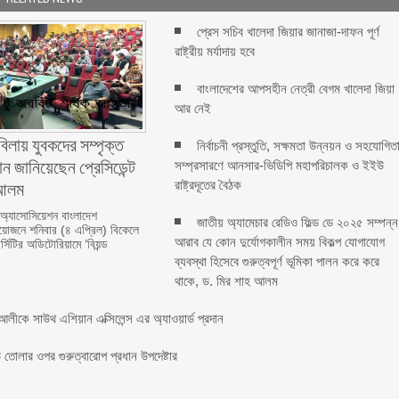
প্রেস সচিব খালেদা জিয়ার জানাজা-দাফন পূর্ণ
রাষ্ট্রীয় মর্যাদায় হবে
বাংলাদেশের আপসহীন নেত্রী বেগম খালেদা জিয়া
আর নেই
বিলায় যুবকদের সম্পৃক্ত
নির্বাচনী প্রস্তুতি, সক্ষমতা উন্নয়ন ও সহযোগিত
ন জানিয়েছেন প্রেসিডেন্ট
সম্প্রসারণে আনসার-ভিডিপি মহাপরিচালক ও ইইউ
লম ‎ ‎
রাষ্ট্রদূতের বৈঠক
 অ্যাসোসিয়েশন বাংলাদেশ
জাতীয় অ্যামেচার রেডিও ফিল্ড ডে ২০২৫ সম্পন্ন
জনে শনিবার (৪ এপ্রিল) বিকেলে
আরাব যে কোন দুর্যোগকালীন সময় বিকল্প যোগাযোগ
্সিটির অডিটোরিয়ামে ‘বিয়ন্ড
ব্যবস্থা হিসেবে গুরুত্বপূর্ণ ভূমিকা পালন করে করে
থাকে, ড. মির শাহ আলম
লীকে সাউথ এশিয়ান এক্সিলেন্স এর অ্যাওয়ার্ড প্রদান
তোলার ওপর গুরুত্বারোপ প্রধান উপদেষ্টার