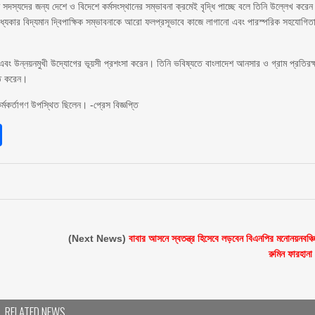
 সদস্যদের জন্য দেশে ও বিদেশে কর্মসংস্থানের সম্ভাবনা ক্রমেই বৃদ্ধি পাচ্ছে বলে তিনি উল্লেখ করে
ধ্যকার বিদ্যমান দ্বিপাক্ষিক সম্ভাবনাকে আরো ফলপ্রসূভাবে কাজে লাগানো এবং পারস্পরিক সহযোগিত
ব এবং উন্নয়নমুখী উদ্যোগের ভূয়সী প্রশংসা করেন। তিনি ভবিষ্যতে বাংলাদেশ আনসার ও গ্রাম প্রতিরক্
্ত করেন।
র্মকর্তাগণ উপস্থিত ছিলেন। -প্রেস বিজ্ঞপ্তি
sApp
int
Share
(Next News)
বাবার আসনে স্বতন্ত্র হিসেবে লড়বেন বিএনপির মনোনয়নবঞ্চ
রুমিন ফারহানা
RELATED NEWS