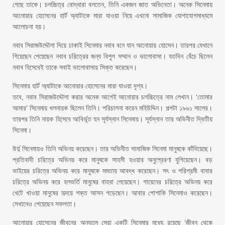
গেছে তাকে। চলচ্চিত্র বোদ্ধারা বলতেন, তিনি একজন জাত অভিনেতা। অনেক সিনেমায়
আনোয়ার হোসেনের হার্ট অ্যাটাকে মারা যাওয়া নিয়ে এখনো সামাজিক যোগাযোগমাধ্যমে
আলোচনা হয়।
নবাব সিরাজউদ্দৌলা দিয়ে ঢাকাই সিনেমার নবাব বনে যান আনোয়ার হোসেন। তারপর যেখানে
গিয়েছেন পেয়েছেন নবাব চরিত্রের জন্য বিপুল সম্মান ও ভালোবাসা। যতদিন বেঁচে ছিলেন
নবাব হিসেবেই তাকে সবাই ভালোবাসায় সিক্ত করেছেন।
সিনেমায় হার্ট অ্যাটাকে আনোয়ার হোসেনের মারা যাওয়া দৃশ্য।
তবে, নবাব সিরাজউদ্দৌলা করার অনেক আগেই আনোয়ার চলচ্চিত্রে নাম লেখান। ‘তোমার
আমার’ সিনেমায় খলনায়ক ছিলেন তিনি। পরিচালনা করেন মহিউদ্দিন। গল্পটা ১৯৬১ সালের।
তারপর তিনি নায়ক হিসেবে আবির্ভূত হন সূর্যস্নান সিনেমায়। সূর্যস্নান তার অভিনীত দ্বিতীয়
সিনেমা।
উর্দু সিনেমায়ও তিনি অভিনয় করেছেন। তার অভিনীত সামাজিক সিনেমা মানুষকে কাঁদিয়েছে।
প্রতিবাদী চরিত্রে অভিনয় করে মানুষকে সাহসী হওয়ার অনুপ্রেরণা যুগিয়েছেন। বড়
ভাইয়ের চরিত্রে অভিনয় করে মানুষকে মমতায় আবদ্ধ করেছেন। সৎ ও পরিশ্রমী বাবার
চরিত্রে অভিনয় করে হলভর্তি মানুষের বাহবা পেয়েছেন। গায়েনের চরিত্রে অভিনয় করে
খেটে খাওয়া মানুষের হৃদয়ে শক্ত আসন গড়েছেন। আবার পোশাকি সিনেমাও করেছেন।
সেখানেও পেয়েছেন সফলতা।
আনোয়ার হোসেনের জীবনের অন্যতম সেরা একটি সিনেমার মধ্যে রয়েছে ‘জীবন থেকে