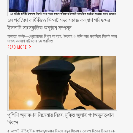
১ম প্রতিষ্ঠা বার্ষিকীতে সিলেট সদর সমাজ কল্যাণ পরিষদের
ইসলামি সাংস্কৃতিক অনুষ্ঠান সম্পন্ন
‎হাজারো দর্শক—শ্রোতাদের বিপুল আগ্রহ, উৎসাহ ও উদ্দিপনার মধ্যদিয়ে সিলেট সদর
সমাজ কল্যাণ পরিষদের ১ম প্রতিষ্ঠা
READ MORE
পুলিশি অ্যাকশন সিনেমায় নিরব, মুক্তি জুলাই গণঅভ্যুত্থান
দিবসে
৫ আগস্ট ঐতিহাসিক গণঅভ্যুত্থান দিবসে নতুন সিনেমার ঘোষণা দিলেন চিত্রনায়ক