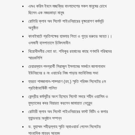
এমএ করিম ইবনে মচ্ছব্বির বাংলাদেশের সকল মানুষের চোখে
ছিলেন এক নজরকাড়া মানুষ ‎
রোটারি ক্লাব অব সিলেট পাইওনিয়ারের বৃক্ষরোপণ কর্মসূচি
অনুষ্ঠিত
কানাইঘাটে প্রতিপক্ষের হামলায় পিতা ও পুত্র গুরুতর আহত।।
ওসমানী হাসপাতালে চিকিৎসাধীন
বিরোধীদলীয় নেতা ডা. শফিকুর রহমানের কাছে গণদাবি পরিষদের
স্মারকলিপি ‎
চেয়ারম্যান পদপ্রার্থী সিরাজুল ইসলামের সমর্থনে জালালাবাদ
ইউনিয়নের ৪ নং ওয়ার্ডের নিজ পাড়ায় মতবিনিময় সভা
হযরত শাহ্জালাল-শাহ্পরাণ (রহ.) স্মৃতি পরিষদ সিলেটের ৫ম
প্রতিষ্ঠাবার্ষিকী পালিত ‎​
কেন্দ্রীয় কর্মসূচীর অংশ হিসেবে সিলেট সদরে শহীদ ওয়াসিম ও
মুস্তাকের কবর যিয়ারত করলেন জামায়াত নেতৃবৃন্দ ‎
রোটারী ক্লাব অব সিলেট পাইওনিয়ারের ফাস্ট মিটিং ও কলার
হ্যান্ডভার অনুষ্ঠান সম্পন্ন
ড. মুহাম্মদ শহীদুল্লাহ স্মৃতি অ্যাওয়ার্ড পেলেন সিলেটের
সাংবাদিক মাহবুব আহমদ