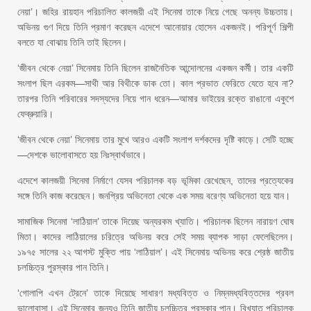
নেয়া’। জহির রায়হান পরিচালিত কালজয়ী এই সিনেমা তাকে নিয়ে গেছে অনন্য উচ্চতায়।
অভিনয় গুণ দিয়ে তিনি প্রমাণ করেছন এদেশে আনোয়ার হোসেন একজনই। পরিপূর্ণ শিল্পী
বলতে যা বোঝায় তিনি তাই ছিলেন।
‘জীবন থেকে নেয়া’ সিনেমায় তিনি ছিলেন রাজনৈতিক আন্দোলনের একজন কর্মী। তার একটি
সংলাপ ছিল এরকম—সাথী আর বিথীকে ডাক তো। কাল প্রভাত ফেরিতে যেতে হবে না?
তারপর তিনি পরিবারের সদস্যদের নিয়ে গান ধরেন—আমার ভাইয়ের রক্তে রাঙানো একুশে
ফেব্রুয়ারি।
‘জীবন থেকে নেয়া’ সিনেমায় তার মুখে আরও একটি সংলাপ দর্শকদের দৃষ্টি কাড়ে। সেটি হচ্ছে
—দেশকে ভালোবাসতে হয় নিঃস্বার্থভাবে।
এদেশে কালজয়ী সিনেমা নির্মাণে যেসব পরিচালক বড় ভূমিকা রেখেছেন, তাদের প্রত্যেকের
সঙ্গে তিনি কাজ করেছেন। জনপ্রিয় অভিনেতা থেকে এক সময় বরেণ্য অভিনেতা হয়ে যান।
সামাজিক সিনেমা ‘লাঠিয়াল’ তাকে দিয়েছ অন্যরকম খ্যাতি। পরিচালক ছিলেন নারায়ণ ঘোষ
মিতা। কাদের লাঠিয়ালের চরিত্রে অভিনয় করে সেই সময় ব্যাপক সাড়া ফেলেছিলেন।
১৯৭৫ সালের ২২ আগস্ট মুক্তি পায় ‘লাঠিয়াল’। এই সিনেমায় অভিনয় করে শ্রেষ্ঠ জাতীয়
চলচ্চিত্র পুরস্কার পান তিনি।
‘গোলাপি এখন ট্রেনে’ তাকে দিয়েছে সাধারণ মধ্যবিত্ত ও নিম্নমধ্যবিত্তদের প্রবল
ভালোবাসা। এই সিনেমার জন্যও তিনি জাতীয় চলচ্চিত্র পুরস্কার পান। বিখ্যাত পরিচালক