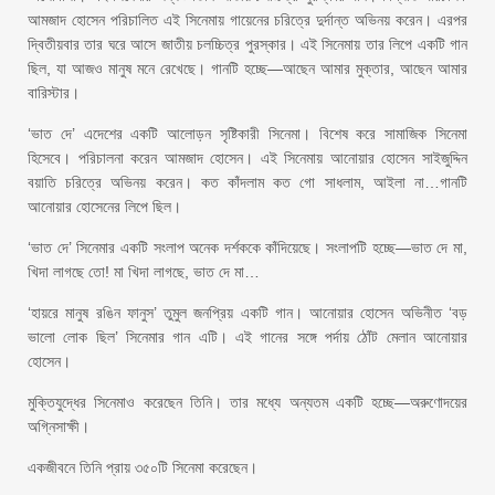
আমজাদ হোসেন পরিচালিত এই সিনেমায় গায়েনের চরিত্রে দুর্দান্ত অভিনয় করেন। এরপর
দ্বিতীয়বার তার ঘরে আসে জাতীয় চলচ্চিত্র পুরস্কার। এই সিনেমায় তার লিপে একটি গান
ছিল, যা আজও মানুষ মনে রেখেছে। গানটি হচ্ছে—আছেন আমার মুক্তার, আছেন আমার
বারিস্টার।
‘ভাত দে’ এদেশের একটি আলোড়ন সৃষ্টিকারী সিনেমা। বিশেষ করে সামাজিক সিনেমা
হিসেবে। পরিচালনা করেন আমজাদ হোসেন। এই সিনেমায় আনোয়ার হোসেন সাইজুদ্দিন
বয়াতি চরিত্রে অভিনয় করেন। কত কাঁদলাম কত গো সাধলাম, আইলা না…গানটি
আনোয়ার হোসেনের লিপে ছিল।
‘ভাত দে’ সিনেমার একটি সংলাপ অনেক দর্শককে কাঁদিয়েছে। সংলাপটি হচ্ছে—ভাত দে মা,
খিদা লাগছে তো! মা খিদা লাগছে, ভাত দে মা…
‘হায়রে মানুষ রঙিন ফানুস’ তুমুল জনপ্রিয় একটি গান। আনোয়ার হোসেন অভিনীত ‘বড়
ভালো লোক ছিল’ সিনেমার গান এটি। এই গানের সঙ্গে পর্দায় ঠোঁট মেলান আনোয়ার
হোসেন।
মুক্তিযুদ্ধের সিনেমাও করেছেন তিনি। তার মধ্যে অন্যতম একটি হচ্ছে—অরুণোদয়ের
অগ্নিসাক্ষী।
একজীবনে তিনি প্রায় ৩৫০টি সিনেমা করেছেন।