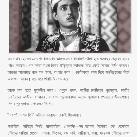
আনোয়ার হোসেন এদেশের সিনেমায় আজও নবাব সিরাজউদ্দৌলা হয়ে অসংখ্য মানুষের হৃদয়ে
গেঁথে আছেন। খান আতা বাংলা বিহার উড়িষ্যার নবাবকে নিয়ে একটি সিনেমা নির্মাণ করেন।
তারপর আনোয়ার বনে যান নবাব, বাংলার নবাব। একটিমাত্র কাজ দিয়ে জনপ্রিয়তার শীর্ষে
অবস্থান করেন। ঘরে ঘরে পরিচিতি লাভ করেন।
তাকে বলা হতো মুকুটহীন নবাব। একুশে পদক, জাতীয় চলচ্চিত্র পুরস্কার, জাতীয়
চলচ্চিত্রে আজীবন সম্মাননা, বাচসাস পুরস্কারসহ অনেক পুরস্কার পেয়েছেন জীবদ্দশায়।
নিগার পুরস্কারও পেয়েছেন তিনি।
টানা পাঁচ দশক তিনি অভিনয় করেছেন ঢাকাই সিনেমায়।
সামাজিক, সাহিত্য নির্ভর, রাজনৈতিক, পোশাকি—সব ঘরানার সিনেমায় এবং যেকোনো
চরিত্রে মানিয়ে যেতেন। নায়ক, ভিলেন, বড় ভাই, লাঠিয়াল, বাবা, সবরকম চরিত্রে দেখা