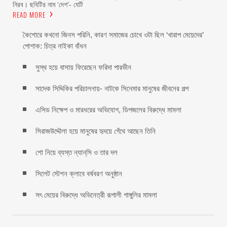
নিরব। ছবিটির নাম ‘দেশ’- যেটি
READ MORE
কৈশোরে কখনো জিনস পরিনি, কারণ সমাজের চোখে ওটা ছিল ‘খারাপ মেয়েদের’
পোশাক: চিত্র নাইকা বাঁধন
সুস্থ হয়ে বাসায় ফিরেছেন ফরিদা পারভীন
সাদেক সিদ্দিকির পরিচালনায়- নাটকে সিনেমার মানুষের জীবনের গল্প
এসিড নিক্ষেপ ও মারধরের অভিযোগ, ডিপজলের বিরুদ্ধে মামলা
সিরাজউদ্দৌলা হয়ে মানুষের হৃদয়ে গেঁথে আছেন তিনি
শো নিয়ে ব্যস্ত ন্যান্‌সি ও তার দল
সিলেট স্টেশন ক্লাবে বর্ষবরণ অনুষ্ঠান
সৎ মেয়ের বিরুদ্ধে অভিনেত্রী রূপালী গাঙ্গুলির মামলা