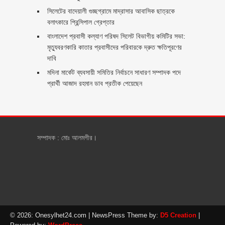
সিলেটের বাদেয়ালী গুচ্ছগ্রামে মাদ্রাসার আবাসিক ছাত্রকে
বলাৎকারে প্রিন্সিপাল গ্রেপ্তার ‎
বাংলাদেশ প্রবাসী কল্যাণ পরিষদ সিলেট বিভাগীয় কমিটির সভা:
মৃত্যুবরণকারি কাতার প্রবাসীদের পরিবারকে দ্রুত ক্ষতিপূরণের
দাবি
মদিনা মার্কেট ব্যবসায়ী সমিতির নির্বাচনে সাধারণ সম্পাদক পদে
প্রার্থী আজাদ রহমান ডাব প্রতীক পেয়েছেন ‎
সম্পাদক : মোঃ আলমগীর।
© 2026: Onesylhet24.com
| NewsPress Theme by:
D5 Creation
|