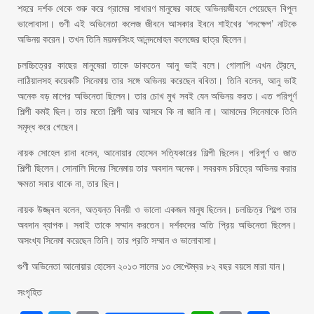
শহরে দর্শক থেকে শুরু করে গ্রামের সাধারণ মানুষের কাছে অভিনয়জীবনে পেয়েছেন বিপুল
ভালোবাসা। গুণী এই অভিনেতা কলেজ জীবনে আসকার ইবনে শাইখের ‘পদক্ষেপ’ নাটকে
অভিনয় করেন। তখন তিনি ময়মনসিংহ আনন্দমোহন কলেজের ছাত্র ছিলেন।
চলচ্চিত্রের কাছের মানুষেরা তাকে ডাকতেন আনু ভাই বলে। গোলাপি এখন ট্রেনে,
লাঠিয়ালসহ কয়েকটি সিনেমায় তার সঙ্গে অভিনয় করেছেন ববিতা। তিনি বলেন, আনু ভাই
অনেক বড় মাপের অভিনেতা ছিলেন। তার চোখ মুখ সবই যেন অভিনয় করত। এত পরিপূর্ণ
শিল্পী কমই ছিল। তার মতো শিল্পী আর আসবে কি না জানি না। আমাদের সিনেমাকে তিনি
সমৃদ্ধ করে গেছেন।
নায়ক সোহেল রানা বলেন, আনোয়ার হোসেন সত্যিকারের শিল্পী ছিলেন। পরিপূর্ণ ও জাত
শিল্পী ছিলেন। সোনালি দিনের সিনেমায় তার অবদান অনেক। সবরকম চরিত্রে অভিনয় করার
ক্ষমতা সবার থাকে না, তার ছিল।
নায়ক উজ্জ্বল বলেন, অত্যন্ত বিনয়ী ও ভালো একজন মানুষ ছিলেন। চলচ্চিত্র শিল্পে তার
অবদান ব্যাপক। সবাই তাকে সম্মান করতেন। দর্শকদের অতি প্রিয় অভিনেতা ছিলেন।
অসংখ্য সিনেমা করেছেন তিনি। তার প্রতি সম্মান ও ভালোবাসা।
গুণী অভিনেতা আনোয়ার হোসেন ২০১৩ সালের ১৩ সেপ্টেম্বর ৮২ বছর বয়সে মারা যান।
সংগৃহিত