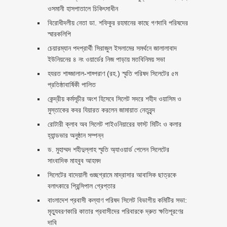
ওসমানী হাসপাতালে চিকিৎসাধীন
বিরোধীদলীয় নেতা ডা. শফিকুর রহমানের কাছে গণদাবি পরিষদের
স্মারকলিপি ‎
চেয়ারম্যান পদপ্রার্থী সিরাজুল ইসলামের সমর্থনে জালালাবাদ
ইউনিয়নের ৪ নং ওয়ার্ডের নিজ পাড়ায় মতবিনিময় সভা
হযরত শাহ্জালাল-শাহ্পরাণ (রহ.) স্মৃতি পরিষদ সিলেটের ৫ম
প্রতিষ্ঠাবার্ষিকী পালিত ‎​
কেন্দ্রীয় কর্মসূচীর অংশ হিসেবে সিলেট সদরে শহীদ ওয়াসিম ও
মুস্তাকের কবর যিয়ারত করলেন জামায়াত নেতৃবৃন্দ ‎
রোটারী ক্লাব অব সিলেট পাইওনিয়ারের ফাস্ট মিটিং ও কলার
হ্যান্ডভার অনুষ্ঠান সম্পন্ন
ড. মুহাম্মদ শহীদুল্লাহ স্মৃতি অ্যাওয়ার্ড পেলেন সিলেটের
সাংবাদিক মাহবুব আহমদ
সিলেটের বাদেয়ালী গুচ্ছগ্রামে মাদ্রাসার আবাসিক ছাত্রকে
বলাৎকারে প্রিন্সিপাল গ্রেপ্তার ‎
বাংলাদেশ প্রবাসী কল্যাণ পরিষদ সিলেট বিভাগীয় কমিটির সভা:
মৃত্যুবরণকারি কাতার প্রবাসীদের পরিবারকে দ্রুত ক্ষতিপূরণের
দাবি