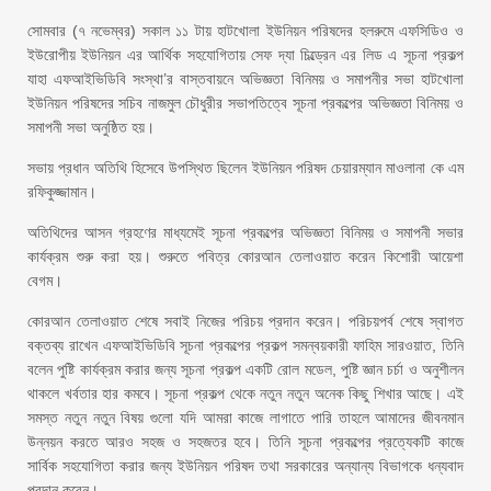
সোমবার (৭ নভেম্বর) সকাল ১১ টায় হাটখোলা ইউনিয়ন পরিষদের হলরুমে এফসিডিও ও
ইউরোপীয় ইউনিয়ন এর আর্থিক সহযোগিতায় সেফ দ্যা চিল্ড্রেন এর লিড এ সূচনা প্রকল্প
যাহা এফআইভিডিবি সংস্থা’র বাস্তবায়নে অভিজ্ঞতা বিনিময় ও সমাপনীর সভা হাটখোলা
ইউনিয়ন পরিষদের সচিব নাজমুল চৌধুরীর সভাপতিত্বে সূচনা প্রকল্পের অভিজ্ঞতা বিনিময় ও
সমাপনী সভা অনুষ্ঠিত হয়।
সভায় প্রধান অতিথি হিসেবে উপস্থিত ছিলেন ইউনিয়ন পরিষদ চেয়ারম্যান মাওলানা কে এম
রফিকুজ্জামান।
অতিথিদের আসন গ্রহণের মাধ্যমেই সূচনা প্রকল্পের অভিজ্ঞতা বিনিময় ও সমাপনী সভার
কার্যক্রম শুরু করা হয়। শুরুতে পবিত্র কোরআন তেলাওয়াত করেন কিশোরী আয়েশা
বেগম।
কোরআন তেলাওয়াত শেষে সবাই নিজের পরিচয় প্রদান করেন। পরিচয়পর্ব শেষে স্বাগত
বক্তব্য রাখেন এফআইভিডিবি সূচনা প্রকল্পের প্রকল্প সমন্বয়কারী ফাহিম সারওয়াত, তিনি
বলেন পুষ্টি কার্যক্রম করার জন্য সূচনা প্রকল্প একটি রোল মডেল, পুষ্টি জ্ঞান চর্চা ও অনুশীলন
থাকলে খর্বতার হার কমবে। সূচনা প্রকল্প থেকে নতুন নতুন অনেক কিছু শিখার আছে। এই
সমস্ত নতুন নতুন বিষয় গুলো যদি আমরা কাজে লাগাতে পারি তাহলে আমাদের জীবনমান
উন্নয়ন করতে আরও সহজ ও সহজতর হবে। তিনি সূচনা প্রকল্পের প্রত্যেকটি কাজে
সার্বিক সহযোগিতা করার জন্য ইউনিয়ন পরিষদ তথা সরকারের অন্যান্য বিভাগকে ধন্যবাদ
প্রদান করেন।