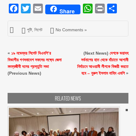
Facebook
Twitter
Email
WhatsAp
Print
Sha
Share
পুষ্টি
,
সিলেট
No Comments »
«
১৯ নভেম্বর সিলেট বিএনপি’র
(Next News)
দেশকে ভয়াবহ
বিভাগীয় গণসমাবেশ সফলের লক্ষ্যে জেলা
সর্বনাশের হাত থেকে বাঁচাতে আগামী
মৎস্যজীবী দলের প্রস্তুতি সভা
নির্বাচনে আওয়ামী লীগকে বিজয়ী করতে
(Previous News)
হবে – নুরুল ইসলাম নাহিদ এমপি
»
RELATED NEWS