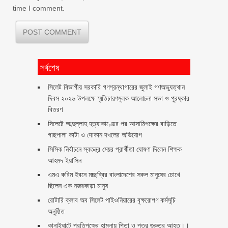
time I comment.
সর্বশেষ
সিলেট বিভাগীয় সরকারি গণগ্রন্থাগারের জুলাই গণঅভ্যুত্থান
দিবস ২০২৬ উপলক্ষে স্মৃতিচারণমূলক আলোচনা সভা ও পুরষ্কার
বিতরণ ‎ ‎
সিলেটে আব্দুল্লাহ হত্যাকাণ্ডের পর আসামিপক্ষের বাড়িতে
গাছপালা কাটা ও দোকান দখলের অভিযোগ
সিসিক নির্বাচনে স্বতন্ত্র মেয়র প্রার্থীতা ঘোষণা দিলেন শিক্ষক
আহমদ ইয়াসিন
এমএ করিম ইবনে মচ্ছব্বির বাংলাদেশের সকল মানুষের চোখে
ছিলেন এক নজরকাড়া মানুষ ‎
রোটারি ক্লাব অব সিলেট পাইওনিয়ারের বৃক্ষরোপণ কর্মসূচি
অনুষ্ঠিত
কানাইঘাটে প্রতিপক্ষের হামলায় পিতা ও পুত্র গুরুতর আহত।।