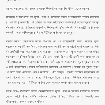
স্বাগত বক্তব্যের পর সূচনার কার্যক্রম উপস্থাপন করেন জিসিডিও হেলেন সরকার।
কার্যক্রম উপস্থাপনের পর সূচনা প্রকল্পের কয়েকজন সফল উপকারভোগী তাদের সফলতার
গল্প শোনান। সফলতার গল্প শোনার পর মুক্ত আলোচনায় অংশগ্রহণ করেন সহকারী স্বাস্থ্য
পরিদর্শক, পরিবার পরিকল্পনা পরিদর্শক, উপসহকারী কৃষি কর্মকর্তা, উপসহকারী প্রাণিসম্পদ
কর্মকর্তা, মৎস্য অধিদপ্তরের লিফ ও ইউনিয়ন পরিষদের সদস্যবৃন্দ।
প্রধান অতিথি চেয়ারম্যান সাহেব মাওলানা কে এম রফিকুজ্জামান বলেন, আজকে সূচনা
প্রকল্প এর সমাপনী সভা কিন্ত আমাদের জন্য সমাপনী সভা না কারণ সূচনা প্রকল্প যে শিখন
পরিবেশ তৈরি করে দিয়ে যাচ্ছে তাহা ধরে রাখা আমাদের কাজ। সূচনা প্রকল্প এর মাঠ পর্যায়ে
যত ধরনের প্রশিক্ষণ দিয়েছে, তাহা যদি আমরা সবাই মিলে একটি একটি করে কাজে লাগাতে
পারি,তাহলে আমাদের উন্নয়ন হবেই হবে। আমি ধন্যবাদ জানাতে চাই সূচনা প্রকল্প এর দক্ষ
ও কর্মঠ কর্মকর্তাদের। যাদের কর্ম দক্ষতায় আজকের এই সফলতা। আমরা চাই সূচনা প্রকল্প
এর মতো অন্য যেকোনো প্রকল্প আমাদের এখানে আসুক। প্রধান অতিথির বক্তেব্যের পর
সূচনা প্রকল্প এর সকল ধরনের উপকারভোগীদের তালিকা ইউনিয়ন পরিষদের কাছে
হস্তান্তর করা হয় । ইউনিয়ন পরিষদ থেকে কৃতজ্ঞতা জ্ঞাপন পত্র প্রদান করেন।
সভায় আরও উপস্থিত ছিলেন এফআইভিডিবি সূচনা প্রকল্পের সিনিয়র নিউট্টেশন অফিসার
জোসনা আরা খানম, মনিটরিং অফিসার তানিম পাপিয়া, ইউনিয়ন কো -অডিনেটর মোঃ
মহিববুল্যাহ, সকল এফএফ, এসসিএম।