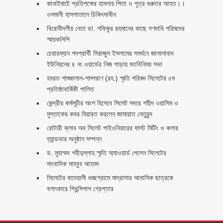
কানাইঘাটে প্রতিপক্ষের হামলায় পিতা ও পুত্র গুরুতর আহত।।
ওসমানী হাসপাতালে চিকিৎসাধীন
বিরোধীদলীয় নেতা ডা. শফিকুর রহমানের কাছে গণদাবি পরিষদের
স্মারকলিপি ‎
চেয়ারম্যান পদপ্রার্থী সিরাজুল ইসলামের সমর্থনে জালালাবাদ
ইউনিয়নের ৪ নং ওয়ার্ডের নিজ পাড়ায় মতবিনিময় সভা
হযরত শাহ্জালাল-শাহ্পরাণ (রহ.) স্মৃতি পরিষদ সিলেটের ৫ম
প্রতিষ্ঠাবার্ষিকী পালিত ‎​
কেন্দ্রীয় কর্মসূচীর অংশ হিসেবে সিলেট সদরে শহীদ ওয়াসিম ও
মুস্তাকের কবর যিয়ারত করলেন জামায়াত নেতৃবৃন্দ ‎
রোটারী ক্লাব অব সিলেট পাইওনিয়ারের ফাস্ট মিটিং ও কলার
হ্যান্ডভার অনুষ্ঠান সম্পন্ন
ড. মুহাম্মদ শহীদুল্লাহ স্মৃতি অ্যাওয়ার্ড পেলেন সিলেটের
সাংবাদিক মাহবুব আহমদ
সিলেটের বাদেয়ালী গুচ্ছগ্রামে মাদ্রাসার আবাসিক ছাত্রকে
বলাৎকারে প্রিন্সিপাল গ্রেপ্তার ‎