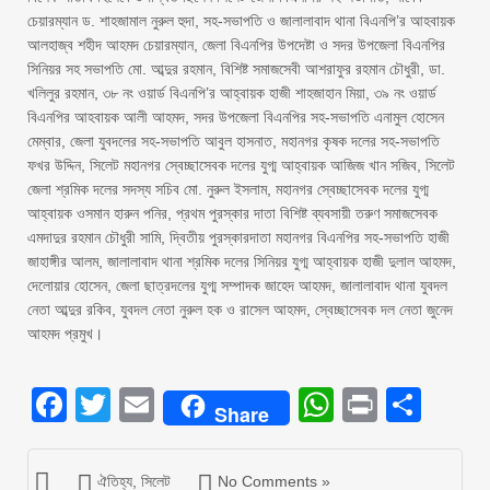
চেয়ারম্যান ড. শাহজামাল নুরুল হুদা, সহ-সভাপতি ও জালালাবাদ থানা বিএনপি’র আহবায়ক
আলহাজ্ব শহীদ আহমদ চেয়ারম্যান, জেলা বিএনপির উপদেষ্টা ও সদর উপজেলা বিএনপির
সিনিয়র সহ সভাপতি মো. আব্দুর রহমান, বিশিষ্ট সমাজসেবী আশরাফুর রহমান চৌধুরী, ডা.
খলিলুর রহমান, ৩৮ নং ওয়ার্ড বিএনপি’র আহ্বায়ক হাজী শাহজাহান মিয়া, ৩৯ নং ওয়ার্ড
বিএনপির আহবায়ক আলী আহমদ, সদর উপজেলা বিএনপির সহ-সভাপতি এনামুল হোসেন
মেম্বার, জেলা যুবদলের সহ-সভাপতি আবুল হাসনাত, মহানগর কৃষক দলের সহ-সভাপতি
ফখর উদ্দিন, সিলেট মহানগর স্বেচ্ছাসেবক দলের যুগ্ম আহ্বায়ক আজিজ খান সজিব, সিলেট
জেলা শ্রমিক দলের সদস্য সচিব মো. নুরুল ইসলাম, মহানগর স্বেচ্ছাসেবক দলের যুগ্ম
আহ্বায়ক ওসমান হারুন পনির, প্রথম পুরস্কার দাতা বিশিষ্ট ব্যবসায়ী তরুণ সমাজসেবক
এমদাদুর রহমান চৌধুরী সামি, দ্বিতীয় পুরস্কারদাতা মহানগর বিএনপির সহ-সভাপতি হাজী
জাহাঙ্গীর আলম, জালালাবাদ থানা শ্রমিক দলের সিনিয়র যুগ্ম আহ্বায়ক হাজী দুলাল আহমদ,
দেলোয়ার হোসেন, জেলা ছাত্রদলের যুগ্ম সম্পাদক জাহেদ আহমদ, জালালাবাদ থানা যুবদল
নেতা আব্দুর রকিব, যুবদল নেতা নুরুল হক ও রাসেল আহমদ, স্বেচ্ছাসেবক দল নেতা জুনেদ
আহমদ প্রমুখ।
Facebook
Twitter
Email
WhatsAp
Print
Sha
Share
ঐতিহ্য
,
সিলেট
No Comments »