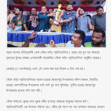
গ্রাম বাংলার ঐতিহ্যবাহী খেলা নৌকা বাইচ প্রতিযোগিতা। প্রায় দের যুগ পর আবারো
বৃহত্তর টুকের বাজার এলাকাবাসী আয়োজিত নৌকা বাইচ প্রতিযোগিতা অনুষ্ঠিত হয়েছে।
‎রোব্বার (৭ সেপ্টেম্বর) বেলা ২টা থেকে শুরু হয়ে বিকেল ৬ টায় শেষ হয়।
‎নৌকা বাইচ প্রতিযোগিতায় প্রথম হয়েছে জৈন্তাপুর উপজেলার দক্ষিণ কাঞ্চন, দ্বিতীয়
হয়েছে কোম্পানীগঞ্জ উপজেলার ভাই ভাই যুব সংঘ পুটামারা, তৃতীয় হয়েছে জৈন্তাপুর
উপজেলার ছাতার খাই লাল পরী।
‎নৌকা বাইচকে কেন্দ্র করে সুরমা নদীর দু’পাড়ে হাজারো মানুষের সমাগম ঘটে।
প্রতিযোগিতাটি এক উৎসবে পরিণত হয়। নদীর দুই পাশে শত শত ভাসমান খাবারের দোকান