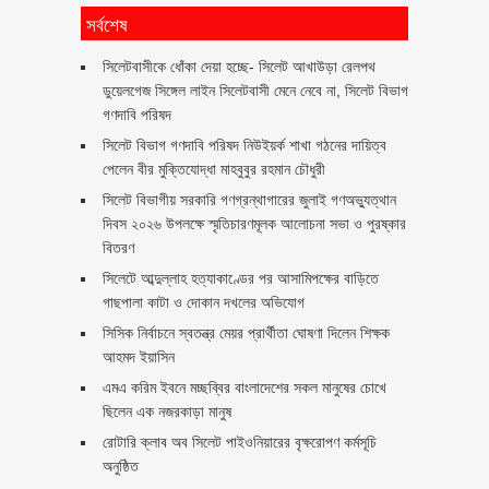
সর্বশেষ
‎সিলেটবাসীকে ধোঁকা দেয়া হচ্ছে- সিলেট আখাউড়া রেলপথ
ডুয়েলগেজ সিঙ্গেল লাইন সিলেটবাসী মেনে নেবে না, সিলেট বিভাগ
গণদাবি পরিষদ
সিলেট বিভাগ গণদাবি পরিষদ নিউইয়র্ক শাখা গঠনের দায়িত্ব
পেলেন বীর মুক্তিযোদ্ধা মাহবুবুর রহমান চৌধুরী ‎ ‎
সিলেট বিভাগীয় সরকারি গণগ্রন্থাগারের জুলাই গণঅভ্যুত্থান
দিবস ২০২৬ উপলক্ষে স্মৃতিচারণমূলক আলোচনা সভা ও পুরষ্কার
বিতরণ ‎ ‎
সিলেটে আব্দুল্লাহ হত্যাকাণ্ডের পর আসামিপক্ষের বাড়িতে
গাছপালা কাটা ও দোকান দখলের অভিযোগ
সিসিক নির্বাচনে স্বতন্ত্র মেয়র প্রার্থীতা ঘোষণা দিলেন শিক্ষক
আহমদ ইয়াসিন
এমএ করিম ইবনে মচ্ছব্বির বাংলাদেশের সকল মানুষের চোখে
ছিলেন এক নজরকাড়া মানুষ ‎
রোটারি ক্লাব অব সিলেট পাইওনিয়ারের বৃক্ষরোপণ কর্মসূচি
অনুষ্ঠিত