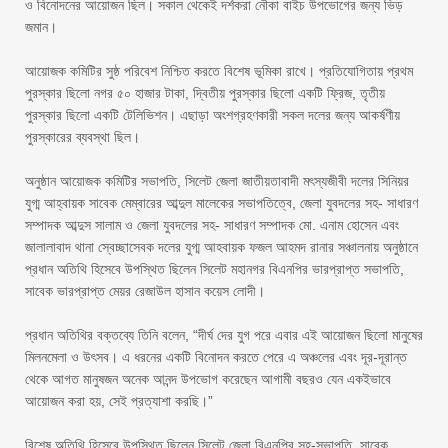
ও বিনোদনের আয়োজন ছিল। সকাল থেকেই দর্শকরা নৌকা বাইচ উপভোগের জন্য ভিড়
জমান।
‎আয়োজক কমিটির সুষ্ঠ পরিবেশ নিশ্চিত করতে বিশেষ ভূমিকা রাখে। প্রতিযোগিতায় প্রথম
পুরস্কার ছিলো নগর ৫০ হাজার টাকা, দ্বিতীয় পুরস্কার ছিলো একটি ফ্রিজ, তৃতীয়
পুরস্কার ছিলো একটি টেলিভিশন। এছাড়া অংশগ্রহণকারী সকল দলের জন্য আকর্ষণীয়
পুরস্কারের ব্যবস্থা ছিল।
‎অনুষ্ঠান আয়োজক কমিটির সভাপতি, সিলেট জেলা জাতীয়তাবাদী মৎস্যজীবী দলের সিনিয়র
যুগ্ম আহ্বায়ক সাবেক মেম্বারের আব্দুল মালেকের সভাপতিত্বে, জেলা যুবদলের সহ- সাধারণ
সম্পাদক আব্দুস সালাম ও জেলা যুবদলের সহ- সাধারণ সম্পাদক মো. এনাম হোসেন এবং
জালালাবাদ থানা স্বেচ্ছাসেবক দলের যুগ্ম আহবায়ক ফজল আহমদ রানার সঞ্চালনায় অনুষ্ঠানে
প্রধান অতিথি হিসেবে উপস্থিত ছিলেন সিলেট মহানগর বিএনপির ভারপ্রাপ্ত সভাপতি,
সাবেক ভারপ্রাপ্ত মেয়র রেজাউল হাসান কয়েস লোদী।
‎প্রধান অতিথির বক্তব্যে তিনি বলেন, “দীর্ঘ দের যুগ পরে এবার এই আয়োজন ছিলো মানুষের
মিলনমেলা ও উৎসব। এ ধরনের একটি বিনোদন করতে পেরে এ অঞ্চলের এবং দূর-দূরান্ত
থেকে আগত মানুষজন অনেক আনন্দ উপভোগ করেছেন আগামী বছরও যেন একইভাবে
আয়োজন করা হয়, সেই প্রত্যাশা করছি।”
‎বিশেষ অতিথি হিসেবে উপস্থিত ছিলেন সিলেট জেলা বিএনপির সহ-সভাপতি, সাবেক