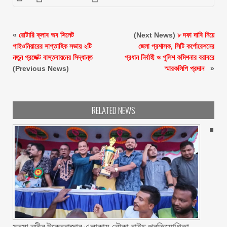
«
রোটারি ক্লাব অব সিলেট
(Next News)
৮ দফা দাবি নিয়ে
পাইওনিয়ারের সাপ্তাহিক সভায় ২টি
জেলা প্রশাসক, সিটি কর্পোরেশনের
নতুন প্রজেক্ট বাস্তবায়নের সিদ্ধান্ত
প্রধান নির্বাহী ও পুলিশ কমিশনার বরাবরে
(Previous News)
স্মারকলিপি প্রদান ‎ ‎
»
RELATED NEWS
সুরমা নদীর টুকেরবাজার এলাকায় নৌকা বাইচ প্রতিযোগিতা