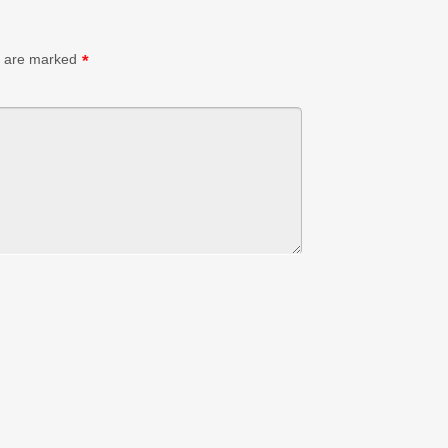
s are marked
*