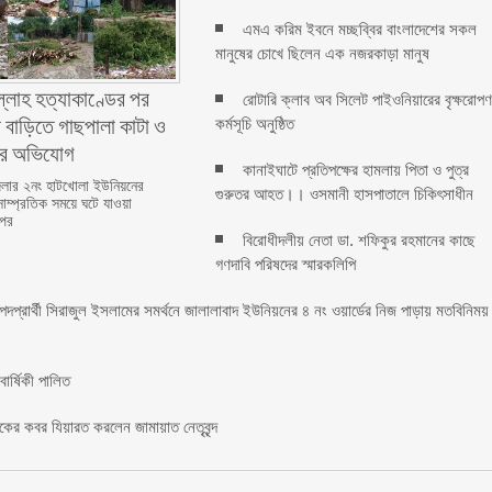
এমএ করিম ইবনে মচ্ছব্বির বাংলাদেশের সকল
মানুষের চোখে ছিলেন এক নজরকাড়া মানুষ ‎
ল্লাহ হত্যাকাণ্ডের পর
রোটারি ক্লাব অব সিলেট পাইওনিয়ারের বৃক্ষরোপ
 বাড়িতে গাছপালা কাটা ও
কর্মসূচি অনুষ্ঠিত
ের অভিযোগ
কানাইঘাটে প্রতিপক্ষের হামলায় পিতা ও পুত্র
লার ২নং হাটখোলা ইউনিয়নের
গুরুতর আহত।। ওসমানী হাসপাতালে চিকিৎসাধীন
সাম্প্রতিক সময়ে ঘটে যাওয়া
 পর
বিরোধীদলীয় নেতা ডা. শফিকুর রহমানের কাছে
গণদাবি পরিষদের স্মারকলিপি ‎
 পদপ্রার্থী সিরাজুল ইসলামের সমর্থনে জালালাবাদ ইউনিয়নের ৪ নং ওয়ার্ডের নিজ পাড়ায় মতবিনিময়
র্ষিকী পালিত ‎​
াকের কবর যিয়ারত করলেন জামায়াত নেতৃবৃন্দ ‎