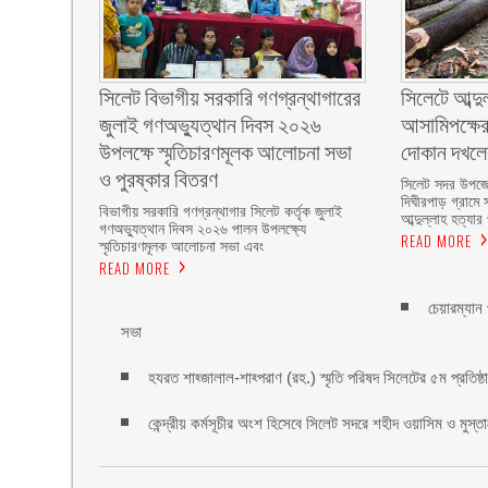
সিলেট বিভাগীয় সরকারি গণগ্রন্থাগারের
সিলেটে আব্দু
জুলাই গণঅভ্যুত্থান দিবস ২০২৬
আসামিপক্ষের
উপলক্ষে স্মৃতিচারণমূলক আলোচনা সভা
দোকান দখল
ও পুরষ্কার বিতরণ ‎ ‎
সিলেট সদর উপজে
দিঘীরপাড় গ্রামে 
বিভাগীয় সরকারি গণগ্রন্থাগার সিলেট কর্তৃক জুলাই
আব্দুল্লাহ হত্যার
গণঅভ্যুত্থান দিবস ২০২৬ পালন উপলক্ষ্যে
READ MORE
স্মৃতিচারণমূলক আলোচনা সভা এবং
READ MORE
চেয়ারম্যান
সভা
হযরত শাহ্জালাল-শাহ্পরাণ (রহ.) স্মৃতি পরিষদ সিলেটের ৫ম প্রতিষ্ঠাবা
কেন্দ্রীয় কর্মসূচীর অংশ হিসেবে সিলেট সদরে শহীদ ওয়াসিম ও মুস্ত