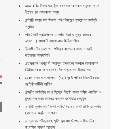
এমএ করিম ইবনে মচ্ছব্বির বাংলাদেশের সকল মানুষের চোখে
ছিলেন এক নজরকাড়া মানুষ ‎
রোটারি ক্লাব অব সিলেট পাইওনিয়ারের বৃক্ষরোপণ কর্মসূচি
অনুষ্ঠিত
কানাইঘাটে প্রতিপক্ষের হামলায় পিতা ও পুত্র গুরুতর
আহত।। ওসমানী হাসপাতালে চিকিৎসাধীন
বিরোধীদলীয় নেতা ডা. শফিকুর রহমানের কাছে গণদাবি
পরিষদের স্মারকলিপি ‎
চেয়ারম্যান পদপ্রার্থী সিরাজুল ইসলামের সমর্থনে জালালাবাদ
ইউনিয়নের ৪ নং ওয়ার্ডের নিজ পাড়ায় মতবিনিময় সভা
পর
হযরত শাহ্জালাল-শাহ্পরাণ (রহ.) স্মৃতি পরিষদ সিলেটের ৫ম
»
প্রতিষ্ঠাবার্ষিকী পালিত ‎​
কেন্দ্রীয় কর্মসূচীর অংশ হিসেবে সিলেট সদরে শহীদ ওয়াসিম ও
মুস্তাকের কবর যিয়ারত করলেন জামায়াত নেতৃবৃন্দ ‎
রোটারী ক্লাব অব সিলেট পাইওনিয়ারের ফাস্ট মিটিং ও কলার
হ্যান্ডভার অনুষ্ঠান সম্পন্ন
ড. মুহাম্মদ শহীদুল্লাহ স্মৃতি অ্যাওয়ার্ড পেলেন সিলেটের
সাংবাদিক মাহবুব আহমদ