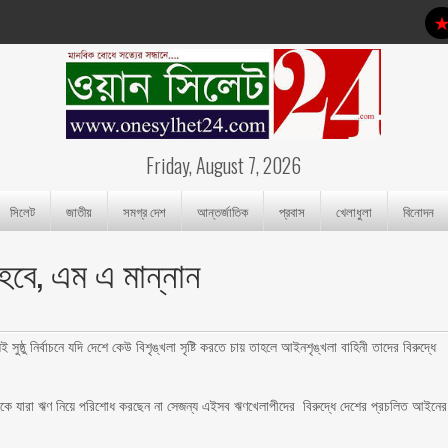
Friday, August 7, 2026
সিলেট
জাতীয়
সমগ্র দেশ
আন্তর্জাতিক
প্রবাস
খেলাধুলা
বিনোদন
 হবে, এম এ মান্নান
ই সুষ্ঠু নির্বাচনে যদি দেশে কেউ বিশৃঙ্খলা সৃষ্টি করতে চায় তাহলে আইনশৃঙ্খলা বাহিনী তাদের বিরুদ্ধে
ুলো থেকে যারা ঋণ নিয়ে পরিশোধ করছেন না সেজন্য এইসব ঋণখেলাপীদের বিরুদ্ধে দেশের প্রচলিত আইনের