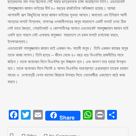
ছাত্রদলের নাম গন্ধ ছিলোনা সেই সময়ে ছাত্রদলকে চাঙ্গা করেছিলেন তিনি। এডভোকেট
শামসুজ্জামান জামান ভাইয়ের দীর্ঘ ৪০ বছরের রাজনৈতিক অভিজ্ঞতা রয়েছে। আমরা
আশাবাদী অল্প কিছুদিনের মধ্যে জামান ভাইয়ের সুখবর আসবে। জননেতা এম ইলিয়াস আলী
সাহেবের দাপটে বিশ্বনাথ, বালাগঞ্জ ওসমানীনগরের মানুষ সারাদেশে একটি দাপটে চলত ঠিক
সেই ভাবে জৈন্তা, গোয়াইনঘাট ও কোম্পানীগঞ্জ আসনে এডভোকেট শামসুজ্জামান জামান ভাই
এমপি হতে পারলে সেই এলাকার মানুষজন সারাদেশে সে রকম দাপটে চলাফেরা করবে,
ইনশাআল্লাহ।
‎এডভোকেট শামসুজ্জামান জামান ভাই একজন সৎ- সাহসী মানুষ। তিনি একজন কাজের মানুষ
তাকে কাজা লাগান। তিনি ছাত্র – জীবন থেকে ৪০ বছর ধরে বিএনপির রাজনীতির সাথে
জড়িত। তাকে মনোনয়ন দিলে বিএনপির মুখ উজ্জ্বল হবে। এবং জনগণ তার দ্বারা উপকৃত
হবে। তাকে মনোনয়ন দিলে সিলেট ৪ আসন বিএনপির ভারপ্রাপ্ত চেয়ারম্যান তারেক রহমান
সাহেব ও দেশনেত্রী বেগম খালেদা জিয়াকে উপহার দিতে নেতাকর্মীরা একযোগে মাঠে কাজ
করবে।
Facebook
Twitter
Email
WhatsAp
Print
Sha
Share