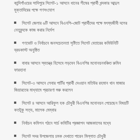
কান্দিগাঁওয়ের সাদিপুরে সিলেট-১ আসনে ধানের শীষের প্রার্থী খন্দকার আব্দুল
মুক্তাদিরের পক্ষে গণসংযোগ
সিলেট জেলার ৬টি আসনে বিএনপি–জোট প্রার্থীদের পক্ষে মৎস্যজীবী দলের
নেতৃবৃন্দকে কাজ করার নির্দেশ ‎
গণভোট ও নির্বাচনে জনসচেতনতা সৃষ্টিতে সিলেট বেতারের কমিউনিটি
ব্রডকাস্ট অনুষ্ঠিত
বাবার আসনে স্বতন্ত্র হিসেবে লড়বেন বিএনপির মনোনয়নবঞ্চিত রুমিন
ফারহানা
সিলেট-৩ আসনে লেবার পার্টির প্রার্থী দেওয়ান মতিউর রহমান খান মাজার
জিয়ারতের মাধ্যামে প্রচারণা শুরু করলেন
সিলেট ৪ আসনে আরিফুল হক চৌধুরী বিএনপির মনোনয়ন পেয়েছেন বিষয়টি
কতটুকু সত্য, মালেক মেম্বার
নির্বাচন কমিশন গঠনে সার্চ কমিটির প্রজ্ঞাপন আজকালের মধ্যে
সিলেট সদর উপজেলায় চমক দেখাতে পারেন মিল্লাত চৌধুরী