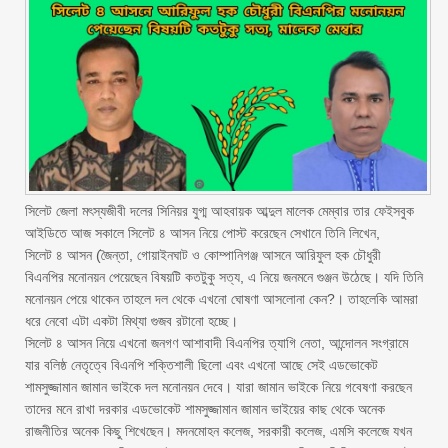
সিলেট জেলা মৎস্যজীবী দলের সিনিয়র যুগ্ম আহবায়ক আব্দুল মালেক মেম্বার তার ফেইসবুক
আইডিতে আজ সকালে সিলেট ৪ আসন নিয়ে পোস্ট করেছেন সেখানে তিনি লিখেন,
সিলেট ৪ আসন (জৈন্তা, গোয়াইনঘাট ও কোম্পানিগঞ্জ আসনে আরিফুল হক চৌধুরী
বিএনপির মনোনয়ন পেয়েছেন বিষয়টি কতটুকু সত্য, এ নিয়ে জনমনে গুঞ্জন উঠেছে। যদি তিনি
মনোনয়ন পেয়ে থাকেন তাহলে দল থেকে এখনো ঘোষণা আসলোনা কেন?। তাহলেকি আমরা
ধরে নেবো এটা একটা মিথ্যা গুজব রটানো হচ্ছে।
‎সিলেট ৪ আসন নিয়ে এখনো জনগণ আশাবাদী বিএনপির ত্যাগি নেতা, আন্দোলন সংগ্রামে
যার বলিষ্ঠ নেতৃত্বে বিএনপি শক্তিশালী ছিলো এবং এখনো আছে সেই এডভোকেট
শামসুজ্জামান জামান ভাইকে দল মনোনয়ন দেবে। যারা জামান ভাইকে নিয়ে গবেষণা করছেন
তাদের মনে রাখা দরকার এডভোকেট শামসুজ্জামান জামান ভাইয়ের কাছ থেকে অনেক
রাজনীতির অনেক কিছু শিখেছেন। মদনমোহন কলেজ, সরকারী কলেজ, এমসি কলেজে যখন