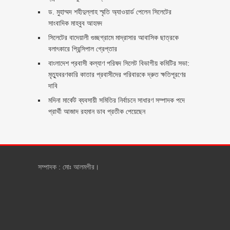
ড. মুহাম্মদ শহীদুল্লাহ স্মৃতি অ্যাওয়ার্ড পেলেন সিলেটের
সাংবাদিক মাহবুব আহমদ
সিলেটের বাদেয়ালী গুচ্ছগ্রামে মাদ্রাসার আবাসিক ছাত্রকে
বলাৎকারে প্রিন্সিপাল গ্রেপ্তার ‎
বাংলাদেশ প্রবাসী কল্যাণ পরিষদ সিলেট বিভাগীয় কমিটির সভা:
মৃত্যুবরণকারি কাতার প্রবাসীদের পরিবারকে দ্রুত ক্ষতিপূরণের
দাবি
মদিনা মার্কেট ব্যবসায়ী সমিতির নির্বাচনে সাধারণ সম্পাদক পদে
প্রার্থী আজাদ রহমান ডাব প্রতীক পেয়েছেন ‎
সম্পাদক : মোঃ আলমগীর।