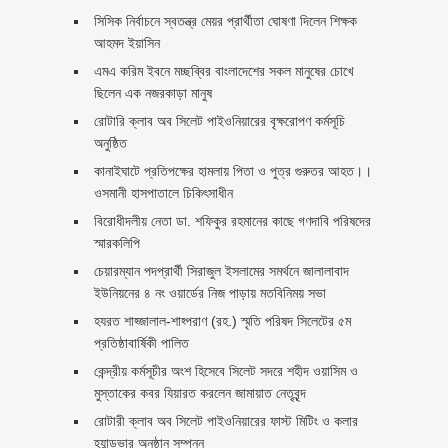
সিসিক নির্বাচনে স্বতন্ত্র মেয়র প্রার্থীতা ঘোষণা দিলেন শিক্ষক
আহমদ ইয়াসিন
এমএ করিম ইবনে মচ্ছব্বির বাংলাদেশের সকল মানুষের চোখে
ছিলেন এক নজরকাড়া মানুষ ‎
রোটারি ক্লাব অব সিলেট পাইওনিয়ারের বৃক্ষরোপণ কর্মসূচি
অনুষ্ঠিত
কানাইঘাটে প্রতিপক্ষের হামলায় পিতা ও পুত্র গুরুতর আহত।।
ওসমানী হাসপাতালে চিকিৎসাধীন
বিরোধীদলীয় নেতা ডা. শফিকুর রহমানের কাছে গণদাবি পরিষদের
স্মারকলিপি ‎
চেয়ারম্যান পদপ্রার্থী সিরাজুল ইসলামের সমর্থনে জালালাবাদ
ইউনিয়নের ৪ নং ওয়ার্ডের নিজ পাড়ায় মতবিনিময় সভা
হযরত শাহ্জালাল-শাহ্পরাণ (রহ.) স্মৃতি পরিষদ সিলেটের ৫ম
প্রতিষ্ঠাবার্ষিকী পালিত ‎​
কেন্দ্রীয় কর্মসূচীর অংশ হিসেবে সিলেট সদরে শহীদ ওয়াসিম ও
মুস্তাকের কবর যিয়ারত করলেন জামায়াত নেতৃবৃন্দ ‎
রোটারী ক্লাব অব সিলেট পাইওনিয়ারের ফাস্ট মিটিং ও কলার
হ্যান্ডভার অনুষ্ঠান সম্পন্ন