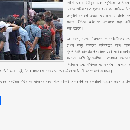
সৌপি ওয়ান ইউসুফ এক বিবৃতিতে জানিয়েছে
চলমান অভিযানে ৩ হাজার ৫৮৭ জন ব্যক্তির উ
তল্লাশি চালানো হয়েছে, যার মধ্যে ১ হাজার ৭
জনকে বিভিন্ন অভিবাসন অপরাধের জন্য আ
করা হয়েছে।
তার মতে, দেশের নিরাপত্তা ও সার্বভৌমত্ব বজ
রাখার জন্য বিভাগের অঙ্গীকারের অংশ হিসে
প্রতিদিনই অভিযান পরিচালিত হয়। আটক সংখ্য
সবচেয়ে বেশি ইন্দোনেশিয়ান, তারপরে বাংলাদে
মিয়ানমার এবং পাকিস্তানের নাগরিক। এদিকে, 
ে গিয়ে তিনি বলেন, দুই দিনের বাস্তবায়ন সময়ে ৯৬ জন অবৈধ অভিবাসী অংশগ্রহণ করেছেন।
ট এড়াতে নিকটতম অভিবাসন অফিসের সাথে আগে থেকেই যোগাযোগ করার পরামর্শ দিয়েছেন ওয়ান মোহাম্
sApp
int
Share