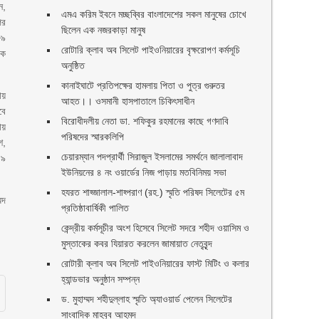
ন,
এমএ করিম ইবনে মচ্ছব্বির বাংলাদেশের সকল মানুষের চোখে
পর
ছিলেন এক নজরকাড়া মানুষ ‎
৮৯
রোটারি ক্লাব অব সিলেট পাইওনিয়ারের বৃক্ষরোপণ কর্মসূচি
টক
অনুষ্ঠিত
কানাইঘাটে প্রতিপক্ষের হামলায় পিতা ও পুত্র গুরুতর
ায়
আহত।। ওসমানী হাসপাতালে চিকিৎসাধীন
বে
বিরোধীদলীয় নেতা ডা. শফিকুর রহমানের কাছে গণদাবি
ায়
পরিষদের স্মারকলিপি ‎
শ,
চেয়ারম্যান পদপ্রার্থী সিরাজুল ইসলামের সমর্থনে জালালাবাদ
১৯
ইউনিয়নের ৪ নং ওয়ার্ডের নিজ পাড়ায় মতবিনিময় সভা
হযরত শাহ্জালাল-শাহ্পরাণ (রহ.) স্মৃতি পরিষদ সিলেটের ৫ম
মদ
প্রতিষ্ঠাবার্ষিকী পালিত ‎​
কেন্দ্রীয় কর্মসূচীর অংশ হিসেবে সিলেট সদরে শহীদ ওয়াসিম ও
মুস্তাকের কবর যিয়ারত করলেন জামায়াত নেতৃবৃন্দ ‎
রোটারী ক্লাব অব সিলেট পাইওনিয়ারের ফাস্ট মিটিং ও কলার
হ্যান্ডভার অনুষ্ঠান সম্পন্ন
ড. মুহাম্মদ শহীদুল্লাহ স্মৃতি অ্যাওয়ার্ড পেলেন সিলেটের
সাংবাদিক মাহবুব আহমদ