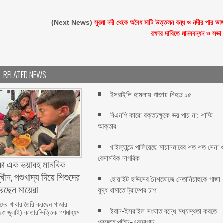
(Next News)
সুরমা নদী থেকে অবৈধ মাটি উত্তলন বন্ধ ও নদীর পার ভাঙ্
রক্ষার দাবিতে মানববন্ধন ও সভা
RELATED NEWS
ইসরাইলি হামলায় গাজায় নিহত ১৫
বিএনপি কারো রক্তচক্ষুকে ভয় পায় না: শাম্মি
আক্তার
থাইল্যান্ডে পালিয়েছে মায়ানমারের শত শত সেনা 
বেসামরিক নাগরিক
া এক ভয়াবহ মানবিক
খীন, পশুখাদ্য দিয়ে শিশুদের
হোয়াইট হাউসের নৈশভোজে নেতানিয়াহুকে গাজা
করছেন মায়েরা
যুদ্ধ থামাতে ট্রাম্পের চাপ
শুদের খাবার তৈরি করছেন গাজার
ইরান-ইসরাইল সংঘাত বন্ধে মধ্যস্থতা করতে
(২৩ জুলাই) কাতারভিত্তিক গণমাধ্যম
প্রস্তুত পুতিন-এরদোগান