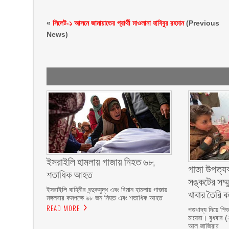
«
সিলেট-১ আসনে জামায়াতের প্রার্থী মাওলানা হাবিবুর রহমান
(Previous
News)
ইসরাইলি হামলায় গাজায় নিহত ৬৮,
গাজা উপত্যক
শতাধিক আহত
সঙ্কটের সম্মু
ইসরাইলি বাহিনীর বন্দুকযুদ্ধ এবং বিমান হামলায় গাজায়
খাবার তৈরি 
মঙ্গলবার কমপক্ষে ৬৮ জন নিহত এবং শতাধিক আহত
READ MORE
পশুখাদ্য দিয়ে শি
মায়েরা। বুধবার 
আল জাজিরার