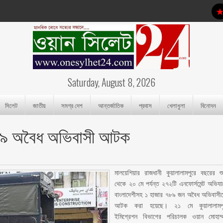
Saturday, August 8, 2026
সিলেট
জাতীয়
সমগ্র দেশ
আন্তর্জাতিক
প্রবাস
খেলাধুলা
বিনোদন
৭৮৯ অবৈধ অভিবাসী আটক
মালয়েশিয়ার রাজধানী কুয়ালালামপুরে বছরের শু
থেকে ২০ মে পর্যন্ত ২৭২টি এনফোর্সমেন্ট অভিযা
বাংলাদেশীসহ ১ হাজার ৭৮৯ জন অবৈধ অভিবাসী
আটক করা হয়েছে। ২১ মে কুয়ালালামপ
ইমিগ্রেশন বিভাগের পরিচালক ওয়ান মোহাম্