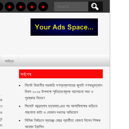
Search
for:
সাহিত্য
সর্বশেষ
সিলেট বিভাগীয় সরকারি গণগ্রন্থাগারের জুলাই গণঅভ্যুত্থান
দিবস ২০২৬ উপলক্ষে স্মৃতিচারণমূলক আলোচনা সভা ও
পুরষ্কার বিতরণ ‎ ‎
রু
সিলেটে আব্দুল্লাহ হত্যাকাণ্ডের পর আসামিপক্ষের বাড়িতে
নে
গাছপালা কাটা ও দোকান দখলের অভিযোগ
কে
ুর
সিসিক নির্বাচনে স্বতন্ত্র মেয়র প্রার্থীতা ঘোষণা দিলেন শিক্ষক
মদ
আহমদ ইয়াসিন