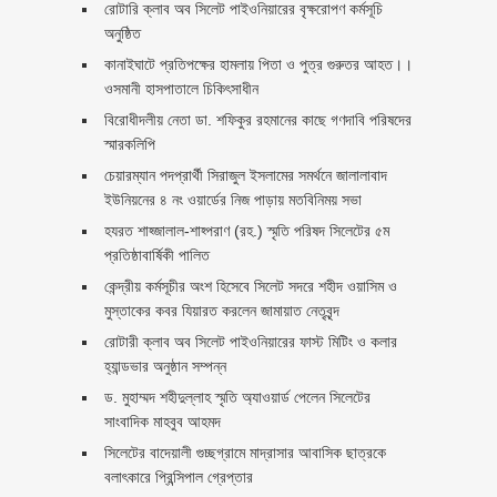
রোটারি ক্লাব অব সিলেট পাইওনিয়ারের বৃক্ষরোপণ কর্মসূচি
অনুষ্ঠিত
কানাইঘাটে প্রতিপক্ষের হামলায় পিতা ও পুত্র গুরুতর আহত।।
ওসমানী হাসপাতালে চিকিৎসাধীন
বিরোধীদলীয় নেতা ডা. শফিকুর রহমানের কাছে গণদাবি পরিষদের
স্মারকলিপি ‎
চেয়ারম্যান পদপ্রার্থী সিরাজুল ইসলামের সমর্থনে জালালাবাদ
ইউনিয়নের ৪ নং ওয়ার্ডের নিজ পাড়ায় মতবিনিময় সভা
হযরত শাহ্জালাল-শাহ্পরাণ (রহ.) স্মৃতি পরিষদ সিলেটের ৫ম
প্রতিষ্ঠাবার্ষিকী পালিত ‎​
কেন্দ্রীয় কর্মসূচীর অংশ হিসেবে সিলেট সদরে শহীদ ওয়াসিম ও
মুস্তাকের কবর যিয়ারত করলেন জামায়াত নেতৃবৃন্দ ‎
রোটারী ক্লাব অব সিলেট পাইওনিয়ারের ফাস্ট মিটিং ও কলার
হ্যান্ডভার অনুষ্ঠান সম্পন্ন
ড. মুহাম্মদ শহীদুল্লাহ স্মৃতি অ্যাওয়ার্ড পেলেন সিলেটের
সাংবাদিক মাহবুব আহমদ
সিলেটের বাদেয়ালী গুচ্ছগ্রামে মাদ্রাসার আবাসিক ছাত্রকে
বলাৎকারে প্রিন্সিপাল গ্রেপ্তার ‎