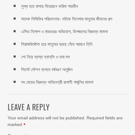
সুস্থ হয়ে বাসায় ফিরেছেন ফরিদা পারভীন
সাদেক সিদ্দিকির পরিচালনায়- নাটকে সিনেমার মানুষের জীবনের গল্প
এসিড নিক্ষেপ ও মারধরের অভিযোগ, ডিপজলের বিরুদ্ধে মামলা
সিরাজউদ্দৌলা হয়ে মানুষের হৃদয়ে গেঁথে আছেন তিনি
শো নিয়ে ব্যস্ত ন্যান্‌সি ও তার দল
সিলেট স্টেশন ক্লাবে বর্ষবরণ অনুষ্ঠান
সৎ মেয়ের বিরুদ্ধে অভিনেত্রী রূপালী গাঙ্গুলির মামলা
LEAVE A REPLY
Your email address will not be published.
Required fields are
marked
*