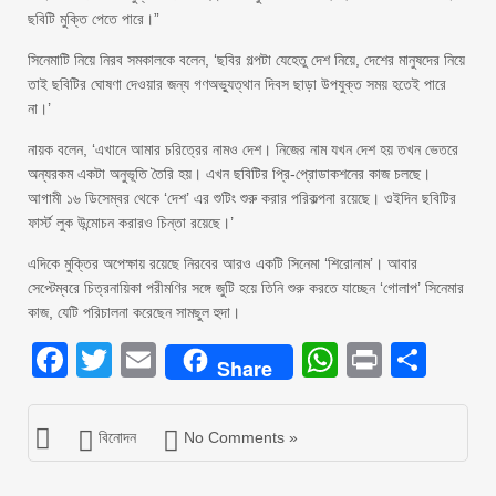
ছবিটি মুক্তি পেতে পারে।”
সিনেমাটি নিয়ে নিরব সমকালকে বলেন, ‘ছবির গল্পটা যেহেতু দেশ নিয়ে, দেশের মানুষদের নিয়ে
তাই ছবিটির ঘোষণা দেওয়ার জন্য গণঅভ্যুত্থান দিবস ছাড়া উপযুক্ত সময় হতেই পারে
না।’
নায়ক বলেন, ‘এখানে আমার চরিত্রের নামও দেশ। নিজের নাম যখন দেশ হয় তখন ভেতরে
অন্যরকম একটা অনুভূতি তৈরি হয়। এখন ছবিটির প্রি-প্রোডাকশনের কাজ চলছে।
আগামী ১৬ ডিসেম্বর থেকে ‘দেশ’ এর শুটিং শুরু করার পরিকল্পনা রয়েছে। ওইদিন ছবিটির
ফার্স্ট লুক উন্মোচন করারও চিন্তা রয়েছে।’
এদিকে মুক্তির অপেক্ষায় রয়েছে নিরবের আরও একটি সিনেমা ‘শিরোনাম’। আবার
সেপ্টেম্বরে চিত্রনায়িকা পরীমণির সঙ্গে জুটি হয়ে তিনি শুরু করতে যাচ্ছেন ‘গোলাপ’ সিনেমার
কাজ, যেটি পরিচালনা করেছেন সামছুল হুদা।
Facebook
Twitter
Email
WhatsAp
Print
Sha
Share
বিনোদন
No Comments »