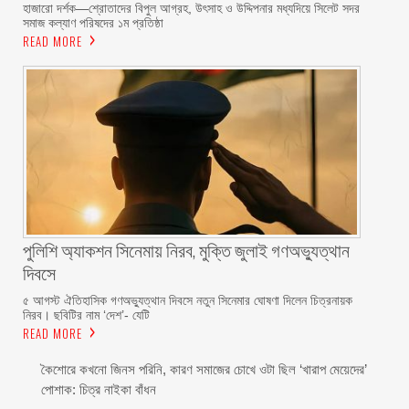
‎হাজারো দর্শক—শ্রোতাদের বিপুল আগ্রহ, উৎসাহ ও উদ্দিপনার মধ্যদিয়ে সিলেট সদর
সমাজ কল্যাণ পরিষদের ১ম প্রতিষ্ঠা
READ MORE
পুলিশি অ্যাকশন সিনেমায় নিরব, মুক্তি জুলাই গণঅভ্যুত্থান
দিবসে
৫ আগস্ট ঐতিহাসিক গণঅভ্যুত্থান দিবসে নতুন সিনেমার ঘোষণা দিলেন চিত্রনায়ক
নিরব। ছবিটির নাম ‘দেশ’- যেটি
READ MORE
কৈশোরে কখনো জিনস পরিনি, কারণ সমাজের চোখে ওটা ছিল ‘খারাপ মেয়েদের’
পোশাক: চিত্র নাইকা বাঁধন