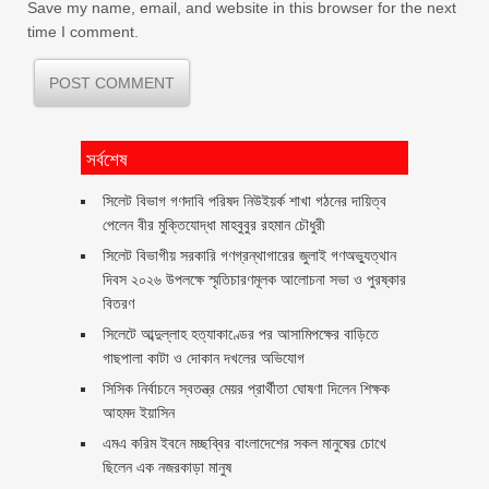
Save my name, email, and website in this browser for the next
time I comment.
সর্বশেষ
সিলেট বিভাগ গণদাবি পরিষদ নিউইয়র্ক শাখা গঠনের দায়িত্ব
পেলেন বীর মুক্তিযোদ্ধা মাহবুবুর রহমান চৌধুরী ‎ ‎
সিলেট বিভাগীয় সরকারি গণগ্রন্থাগারের জুলাই গণঅভ্যুত্থান
দিবস ২০২৬ উপলক্ষে স্মৃতিচারণমূলক আলোচনা সভা ও পুরষ্কার
বিতরণ ‎ ‎
সিলেটে আব্দুল্লাহ হত্যাকাণ্ডের পর আসামিপক্ষের বাড়িতে
গাছপালা কাটা ও দোকান দখলের অভিযোগ
সিসিক নির্বাচনে স্বতন্ত্র মেয়র প্রার্থীতা ঘোষণা দিলেন শিক্ষক
আহমদ ইয়াসিন
এমএ করিম ইবনে মচ্ছব্বির বাংলাদেশের সকল মানুষের চোখে
ছিলেন এক নজরকাড়া মানুষ ‎