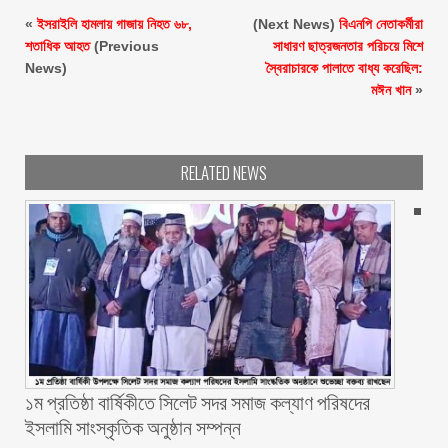
«
ইসরাইলি হামলায় গাজায় নিহত ৬৮,
(Next News)
বিএনপি নেতাকর্মীরা
শতাধিক আহত
(Previous
সাধারণ ছাত্রজনতার পরিচয়ে মিশে
News)
স্বৈরাচারকে পালাতে বাধ্য করেছিল:
মঈন খান
»
RELATED NEWS
১ম প্রতিষ্ঠা বার্ষিকীতে সিলেট সদর সমাজ কল্যাণ পরিষদের
ইসলামি সাংস্কৃতিক অনুষ্ঠান সম্পন্ন