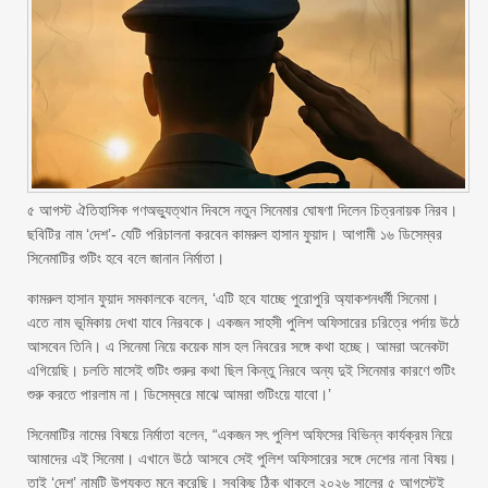
৫ আগস্ট ঐতিহাসিক গণঅভ্যুত্থান দিবসে নতুন সিনেমার ঘোষণা দিলেন চিত্রনায়ক নিরব।
ছবিটির নাম ‘দেশ’- যেটি পরিচালনা করবেন কামরুল হাসান ফুয়াদ। আগামী ১৬ ডিসেম্বর
সিনেমাটির শুটিং হবে বলে জানান নির্মাতা।
কামরুল হাসান ফুয়াদ সমকালকে বলেন, ‘এটি হবে যাচ্ছে পুরোপুরি অ্যাকশনধর্মী সিনেমা।
এতে নাম ভূমিকায় দেখা যাবে নিরবকে। একজন সাহসী পুলিশ অফিসারের চরিত্রে পর্দায় উঠে
আসবেন তিনি। এ সিনেমা নিয়ে কয়েক মাস হল নিবরের সঙ্গে কথা হচ্ছে। আমরা অনেকটা
এগিয়েছি। চলতি মাসেই শুটিং শুরুর কথা ছিল কিন্তু নিরবে অন্য দুই সিনেমার কারণে শুটিং
শুরু করতে পারলাম না। ডিসেম্বরে মাঝে আমরা শুটিংয়ে যাবো।’
সিনেমাটির নামের বিষয়ে নির্মাতা বলেন, “একজন সৎ পুলিশ অফিসের বিভিন্ন কার্যক্রম নিয়ে
আমাদের এই সিনেমা। এখানে উঠে আসবে সেই পুলিশ অফিসারের সঙ্গে দেশের নানা বিষয়।
তাই ‘দেশ’ নামটি উপযুক্ত মনে করেছি। সবকিছু ঠিক থাকলে ২০২৬ সালের ৫ আগস্টেই