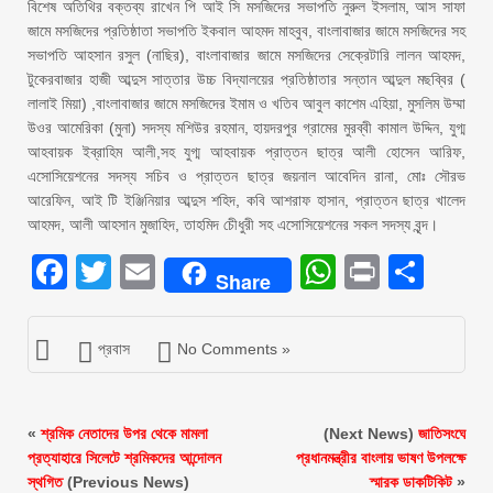
বিশেষ অতিথির বক্তব্য রাখেন পি আই সি মসজিদের সভাপতি নুরুল ইসলাম, আস সাফা
জামে মসজিদের প্রতিষ্ঠাতা সভাপতি ইকবাল আহমদ মাহবুব, বাংলাবাজার জামে মসজিদের সহ
সভাপতি আহসান রসুল (নাছির), বাংলাবাজার জামে মসজিদের সেক্রেটারি লালন আহমদ,
টুকেরবাজার হাজী আব্দুস সাত্তার উচ্চ বিদ্যালয়ের প্রতিষ্ঠাতার সন্তান আব্দুল মছব্বির (
লালাই মিয়া) ,বাংলাবাজার জামে মসজিদের ইমাম ও খতিব আবুল কাশেম এহিয়া, মুসলিম উম্মা
উওর আমেরিকা (মুনা) সদস্য মশিউর রহমান, হায়দরপুর গ্রামের মুরব্বী কামাল উদ্দিন, যুগ্ম
আহবায়ক ইব্রাহিম আলী,সহ যুগ্ম আহবায়ক প্রাত্তন ছাত্র আলী হোসেন আরিফ,
এসোসিয়েশনের সদস্য সচিব ও প্রাত্তন ছাত্র জয়নাল আবেদিন রানা, মোঃ সৌরভ
আরেফিন, আই টি ইঞ্জিনিয়ার আব্দুস শহিদ, কবি আশরাফ হাসান, প্রাত্তন ছাত্র খালেদ
আহমদ, আলী আহসান মুজাহিদ, তাহমিদ চীেধুরী সহ এসোসিয়েশনের সকল সদস্য বৃন্দ।
Facebook
Twitter
Email
WhatsAp
Print
Sha
Share
প্রবাস
No Comments »
«
শ্রমিক নেতাদের উপর থেকে মামলা
(Next News)
জাতিসংঘে
প্রত্যাহারে সিলেটে শ্রমিকদের আন্দোলন
প্রধানমন্ত্রীর বাংলায় ভাষণ উপলক্ষে
স্থগিত
(Previous News)
স্মারক ডাকটিকিট
»