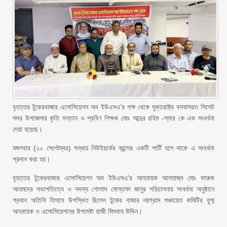
বৃহত্তর টুকেরবাজার এসোসিয়েশন অব ইউএসএ’র পক্ষ থেকে যুক্তরাষ্ট্র বসবাসরত সিলেট
সদর উপজেলার কৃতি সন্তান ও প্রবিণ শিক্ষক মোঃ আব্দুর রহিম -স্যার কে এক সংবর্ধনা
দেয়া হয়েছে।
মঙ্গলবার (২০ সেপ্টেম্বর) সন্ধায় নিউইয়র্কের ব্রন্সের একটি পার্টি হলে থাকে এ সংবর্ধনা
প্রদান করা হয়।
বৃহত্তর টুকেরবাজার এসোসিয়েশন অব ইউএসএ’র আহবায়ক আলহাজ্ব মোঃ ফারুক
আহমদের সভাপতিত্বে ও সদস্য গোলাম মোস্তফা জানুর পরিচালনায় সংবর্ধনা অনুষ্ঠানে
প্রধান অতিথি হিসাবে উপস্থিত ছিলেন টুকের বাজার নয়গ্রাম পঞ্চায়েত কমিটির যুগ্ম
আহবায়ক ও এসোসিয়েশনের উপদেষ্টা হাজী মিসবাহ উদ্দিন।