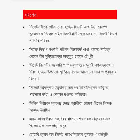
সর্বশেষ
‎সিলেটবাসীকে ধোঁকা দেয়া হচ্ছে- সিলেট আখাউড়া রেলপথ
ডুয়েলগেজ সিঙ্গেল লাইন সিলেটবাসী মেনে নেবে না, সিলেট বিভাগ
গণদাবি পরিষদ
সিলেট বিভাগ গণদাবি পরিষদ নিউইয়র্ক শাখা গঠনের দায়িত্ব
পেলেন বীর মুক্তিযোদ্ধা মাহবুবুর রহমান চৌধুরী ‎ ‎
সিলেট বিভাগীয় সরকারি গণগ্রন্থাগারের জুলাই গণঅভ্যুত্থান
দিবস ২০২৬ উপলক্ষে স্মৃতিচারণমূলক আলোচনা সভা ও পুরষ্কার
বিতরণ ‎ ‎
সিলেটে আব্দুল্লাহ হত্যাকাণ্ডের পর আসামিপক্ষের বাড়িতে
গাছপালা কাটা ও দোকান দখলের অভিযোগ
সিসিক নির্বাচনে স্বতন্ত্র মেয়র প্রার্থীতা ঘোষণা দিলেন শিক্ষক
আহমদ ইয়াসিন
এমএ করিম ইবনে মচ্ছব্বির বাংলাদেশের সকল মানুষের চোখে
ছিলেন এক নজরকাড়া মানুষ ‎
রোটারি ক্লাব অব সিলেট পাইওনিয়ারের বৃক্ষরোপণ কর্মসূচি