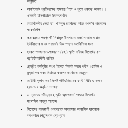
অনুষ্ঠিত
কানাইঘাটে প্রতিপক্ষের হামলায় পিতা ও পুত্র গুরুতর আহত।।
ওসমানী হাসপাতালে চিকিৎসাধীন
বিরোধীদলীয় নেতা ডা. শফিকুর রহমানের কাছে গণদাবি পরিষদের
স্মারকলিপি ‎
চেয়ারম্যান পদপ্রার্থী সিরাজুল ইসলামের সমর্থনে জালালাবাদ
ইউনিয়নের ৪ নং ওয়ার্ডের নিজ পাড়ায় মতবিনিময় সভা
হযরত শাহ্জালাল-শাহ্পরাণ (রহ.) স্মৃতি পরিষদ সিলেটের ৫ম
প্রতিষ্ঠাবার্ষিকী পালিত ‎​
কেন্দ্রীয় কর্মসূচীর অংশ হিসেবে সিলেট সদরে শহীদ ওয়াসিম ও
মুস্তাকের কবর যিয়ারত করলেন জামায়াত নেতৃবৃন্দ ‎
রোটারী ক্লাব অব সিলেট পাইওনিয়ারের ফাস্ট মিটিং ও কলার
হ্যান্ডভার অনুষ্ঠান সম্পন্ন
ড. মুহাম্মদ শহীদুল্লাহ স্মৃতি অ্যাওয়ার্ড পেলেন সিলেটের
সাংবাদিক মাহবুব আহমদ
সিলেটের বাদেয়ালী গুচ্ছগ্রামে মাদ্রাসার আবাসিক ছাত্রকে
বলাৎকারে প্রিন্সিপাল গ্রেপ্তার ‎