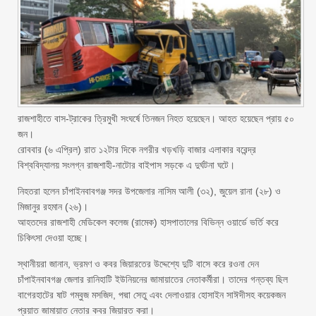
রাজশাহীতে বাস-ট্রাকের ত্রিমুখী সংঘর্ষে তিনজন নিহত হয়েছেন। আহত হয়েছেন প্রায় ৫০
জন।
রোববার (৬ এপ্রিল) রাত ১২টার দিকে নগরীর খড়খড়ি বাজার এলাকার বরেন্দ্র
বিশ্ববিদ্যালয় সংলগ্ন রাজশাহী-নাটোর বাইপাস সড়কে এ দুর্ঘটনা ঘটে।
নিহতরা হলেন চাঁপাইনবাবগঞ্জ সদর উপজেলার নাসিম আলী (৩২), জুয়েল রানা (২৮) ও
মিজানুর রহমান (২৬)।
আহতদের রাজশাহী মেডিকেল কলেজ (রামেক) হাসপাতালের বিভিন্ন ওয়ার্ডে ভর্তি করে
চিকিৎসা দেওয়া হচ্ছে।
স্থানীয়রা জানান, ভ্রমণ ও কবর জিয়ারতের উদ্দেশ্যে দুটি বাসে করে রওনা দেন
চাঁপাইনবাবগঞ্জ জেলার রানিহাটি ইউনিয়নের জামায়াতের নেতাকর্মীরা। তাদের গন্তব্য ছিল
বাগেরহাটের ষাট গম্বুজ মসজিদ, পদ্মা সেতু এবং দেলাওয়ার হোসাইন সাঈদীসহ কয়েকজন
প্রয়াত জামায়াত নেতার কবর জিয়ারত করা।