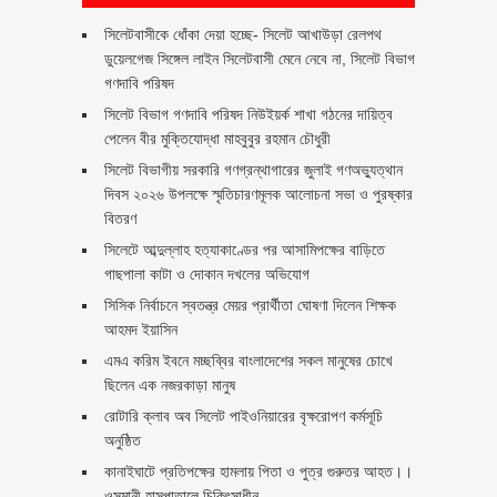
‎সিলেটবাসীকে ধোঁকা দেয়া হচ্ছে- সিলেট আখাউড়া রেলপথ
ডুয়েলগেজ সিঙ্গেল লাইন সিলেটবাসী মেনে নেবে না, সিলেট বিভাগ
গণদাবি পরিষদ
সিলেট বিভাগ গণদাবি পরিষদ নিউইয়র্ক শাখা গঠনের দায়িত্ব
পেলেন বীর মুক্তিযোদ্ধা মাহবুবুর রহমান চৌধুরী ‎ ‎
সিলেট বিভাগীয় সরকারি গণগ্রন্থাগারের জুলাই গণঅভ্যুত্থান
দিবস ২০২৬ উপলক্ষে স্মৃতিচারণমূলক আলোচনা সভা ও পুরষ্কার
বিতরণ ‎ ‎
সিলেটে আব্দুল্লাহ হত্যাকাণ্ডের পর আসামিপক্ষের বাড়িতে
গাছপালা কাটা ও দোকান দখলের অভিযোগ
সিসিক নির্বাচনে স্বতন্ত্র মেয়র প্রার্থীতা ঘোষণা দিলেন শিক্ষক
আহমদ ইয়াসিন
এমএ করিম ইবনে মচ্ছব্বির বাংলাদেশের সকল মানুষের চোখে
ছিলেন এক নজরকাড়া মানুষ ‎
রোটারি ক্লাব অব সিলেট পাইওনিয়ারের বৃক্ষরোপণ কর্মসূচি
অনুষ্ঠিত
কানাইঘাটে প্রতিপক্ষের হামলায় পিতা ও পুত্র গুরুতর আহত।।
ওসমানী হাসপাতালে চিকিৎসাধীন