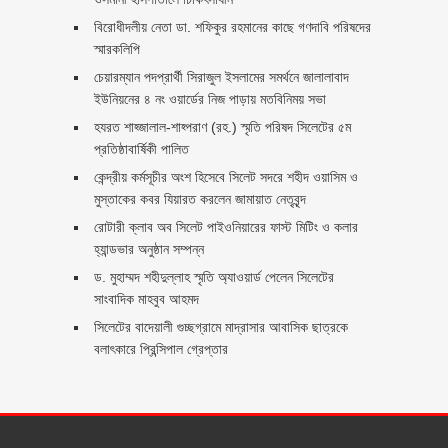
বিরোধীদলীয় নেতা ডা. শফিকুর রহমানের কাছে গণদাবি পরিষদের
স্মারকলিপি ‎
চেয়ারম্যান পদপ্রার্থী সিরাজুল ইসলামের সমর্থনে জালালাবাদ
ইউনিয়নের ৪ নং ওয়ার্ডের নিজ পাড়ায় মতবিনিময় সভা
হযরত শাহ্জালাল-শাহ্পরাণ (রহ.) স্মৃতি পরিষদ সিলেটের ৫ম
প্রতিষ্ঠাবার্ষিকী পালিত ‎​
কেন্দ্রীয় কর্মসূচীর অংশ হিসেবে সিলেট সদরে শহীদ ওয়াসিম ও
মুস্তাকের কবর যিয়ারত করলেন জামায়াত নেতৃবৃন্দ ‎
রোটারী ক্লাব অব সিলেট পাইওনিয়ারের ফাস্ট মিটিং ও কলার
হ্যান্ডভার অনুষ্ঠান সম্পন্ন
ড. মুহাম্মদ শহীদুল্লাহ স্মৃতি অ্যাওয়ার্ড পেলেন সিলেটের
সাংবাদিক মাহবুব আহমদ
সিলেটের বাদেয়ালী গুচ্ছগ্রামে মাদ্রাসার আবাসিক ছাত্রকে
বলাৎকারে প্রিন্সিপাল গ্রেপ্তার ‎