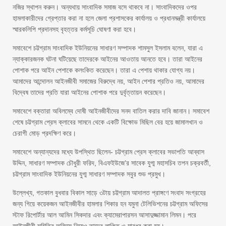
নজির স্থাপন করুন। অন্যথায় সাংবাদিক সমাজ বসে থাকবে না। সাংবাদিকদের ওপর
হামলাকারীদের গ্রেপ্তার করা না হলে জেলা প্রশাসকের কার্যালয় ও প্রধানমন্ত্রী কার্যালয়ে
স্মারকলিপি প্রদানসহ বৃহত্তর কর্মসূচি ঘোষণা করা হবে।
সমাবেশে চট্টগ্রাম সাংবাদিক ইউনিয়নের সাধারণ সম্পাদক শামসুল ইসলাম বলেন, যারা এ
ন্যাক্কারজনক ঘটনা ঘটিয়েছে তাদেরকে আইনের আওতায় আনতে হবে। তারা আইনের
পোশাক পরে আইন পেশাকে কলংকিত করেছেন। তারা এ পেশায় থাকার যোগ্য নয়।
আমাদের আন্দোলন আইনজীবী সমাজের বিরুদ্ধে নয়, আইন পেশার প্রতিও নয়, আমাদের
বিদ্বেষ তাদের প্রতি যারা আইনের পোশাক পরে দুর্বৃত্তায়ন করেছেন।
সমাবেশে বক্তারা অবিলম্বে দোষী আইনজীবীদের সনদ বাতিল করার দাবি জানান। সমাবেশ
শেষে চট্টগ্রাম প্রেস ক্লাবের সামনে থেকে একটি বিক্ষোভ মিছিল বের হয়ে জামালখান ও
চেরাগী মোড় প্রদক্ষিণ করে।
সমাবেশে অন্যান্যদের মধ্যে উপস্থিত ছিলেন- চট্টগ্রাম প্রেস ক্লাবের সভাপতি আব্বাস
উদ্দিন, সাধারণ সম্পাদক চৌধুরী ফরিদ, বিএফইউজে’র সাবেক যুগ্ম মহাসচিব তপন চক্রবর্তী,
চট্টগ্রাম সাংবাদিক ইউনিয়নের যুগ্ম সাধারণ সম্পাদক সবুর শুভ প্রমুখ।
উল্লেখ্য, গতকাল বুধবার বিকাল সাড়ে ৩টায় চট্টগ্রাম আদালত প্রাঙ্গণে সংবাদ সংগ্রহের
জন্য গিয়ে কয়েকজন আইনজীবীর হামলার শিকার হন যমুনা টেলিভিশনের চট্টগ্রাম অফিসের
স্টাফ রিপোর্টার আল আমিন সিকদার এবং ক্যামেরাপারসন আসাদুজ্জামান লিমন। পরে