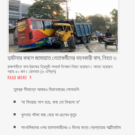
দুর্ঘটনার কবলে জামায়াত নেতাকর্মীদের বহনকারী বাস, নিহত ৩
রাজশাহীতে বাস-ট্রাকের ত্রিমুখী সংঘর্ষে তিনজন নিহত হয়েছেন। আহত হয়েছেন
প্রায় ৫০ জন। রোববার (৬ এপ্রিল)
READ MORE
তুমব্রু সীমান্তে আবারও মিয়ানমারের গোলাগুলি
‘মা ফিরেছে লাশ হয়ে, বাবা তো ফিরলো না’
খুলনায় পটকা মাছ খেয়ে মা-ছেলের মৃত্যু
সাংবাদিকদের ওপর হামলাকারীদের ৩ দিনের মধ্যে গ্রেপ্তারের আল্টিমেটাম