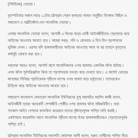
(সিইউজে) নেতারা।
বৃহস্পতিবার সকাল সাড়ে ১১টায় চট্টগ্রাম প্রেস ক্লাবের সামনে অনুষ্ঠিত বিক্ষোভ মিছিল ও
সমাবেশে এ আল্টিমেটাম দেন সাংবাদিক নেতারা।
এসময় সাংবাদিক নেতারা বলেন, আগামী ৩ দিনের মধ্যে দোষী আইনজীবীদের গ্রেপ্তার করে
আইনের আওতায় আনতে হবে। আমরা শুক্র, শনি ও রোববার এ তিন দিন প্রশাসনের
ভূমিকা দেখব। এরপর যদি হামলাকারীদের আইনের আওতায় আনা না হয় তাহলে বৃহত্তর
কর্মসূচি ঘোষণা করা হবে।
বক্তারা আরও বলেন, আগস্ট মাসে সাংবাদিকদের ওপর হামলার একাধিক ঘটনা ঘটেছে।
এসব ঘটনা পূর্বপরিকল্পিত কিনা তা প্রশাসনকে তদন্ত করে দেখতে হবে। এ মাসেই ভোরের
কাগজের সিনিয়র প্রতিবেদক প্রীতম দাশের ওপর হামলা করে দুর্বৃত্তরা। তাদেরকেও
চিহ্নিত করে আইনের আওতায় আনতে হবে।
সমাবেশে বাংলাদেশ ফেডারেল সাংবাদিক ইউনিয়নের যুগ্ম মহাসচিব মহসিন কাজী বলেন,
আইনজীবী দ্বারা আরেকটি পেশাজীবি গোষ্ঠীর ওপর হামলার ঘটনা নজিরবিহীন। যারা
গতকাল আইন পেশাকে কলংকিত করেছেন তাদের দৃষ্টান্তমূলক শাস্তি দাবি করছি।
একইসাথে কয়েকদিন আগে সাংবাদিক প্রীতম দাশের উপর হামলাকারীদেরও গ্রেপ্তারপূর্বক
শাস্তি চাই।
চট্টগ্রাম সাংবাদিক ইউনিয়নের সভাপতি মোহাম্মদ আলী বলেন, দ্রুত দোষীদের শাস্তি দিয়ে