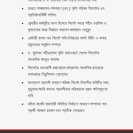
হযরত শাহ্জালাল-শাহ্পরাণ (রহ.) স্মৃতি পরিষদ সিলেটের ৫ম
প্রতিষ্ঠাবার্ষিকী পালিত ‎​
কেন্দ্রীয় কর্মসূচীর অংশ হিসেবে সিলেট সদরে শহীদ ওয়াসিম ও
মুস্তাকের কবর যিয়ারত করলেন জামায়াত নেতৃবৃন্দ ‎
রোটারী ক্লাব অব সিলেট পাইওনিয়ারের ফাস্ট মিটিং ও কলার
হ্যান্ডভার অনুষ্ঠান সম্পন্ন
ড. মুহাম্মদ শহীদুল্লাহ স্মৃতি অ্যাওয়ার্ড পেলেন সিলেটের
সাংবাদিক মাহবুব আহমদ
সিলেটের বাদেয়ালী গুচ্ছগ্রামে মাদ্রাসার আবাসিক ছাত্রকে
বলাৎকারে প্রিন্সিপাল গ্রেপ্তার ‎
বাংলাদেশ প্রবাসী কল্যাণ পরিষদ সিলেট বিভাগীয় কমিটির সভা:
মৃত্যুবরণকারি কাতার প্রবাসীদের পরিবারকে দ্রুত ক্ষতিপূরণের
দাবি
মদিনা মার্কেট ব্যবসায়ী সমিতির নির্বাচনে সাধারণ সম্পাদক পদে
প্রার্থী আজাদ রহমান ডাব প্রতীক পেয়েছেন ‎