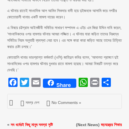
আইনজীবী সমিতির অফিসে নিয়েও তাদের লাঞ্ছিত ও মারধর করা হয়।
এ ঘটনায় রাতেই সাংবাদিক আল আমিন সিকদার বাদী হয়ে দুইজনকে আসামি করে নগরীর
কোতোয়ালী থানায় একটি মামলা দায়ের করেন।
এ বিষয়ে চট্টগ্রাম আইনজীবী সমিতির সাধারণ সম্পাদক এ এইচ এম জিয়া উদ্দিন দাবি করেন,
‘সাংবাদিকদের ওপর হামলার ঘটনায় আমরা লজ্জিত। এ ঘটনায় যারা জড়িত তাদের বিরুদ্ধে
সমিতির নিয়ম অনুযায়ী ব্যবস্থা নেয়া হবে। এর সঙ্গে কারা কারা জড়িত আছে তাদের চিহ্নিত
করার চেষ্টা চলছে।’
কোতয়ালি থানার ভারপ্রাপ্ত কর্মকর্তা (ওসি) জাহিদুল কবির বলেন, ‘আদালত প্রাঙ্গণে দুই
সাংবাদিকের ওপর হামলার ঘটনায় বুধবার রাতে মামলা হয়েছে। আমরা বিষয়টি তদন্ত করে
দেখছি।’
Facebook
Twitter
Email
WhatsAp
Print
Sha
Share
সমগ্র দেশ
No Comments »
«
সব ধর্মেরই কিছু মানুষ সমস্যা সৃষ্টি
(Next News)
ষড়যন্ত্রের শিকার