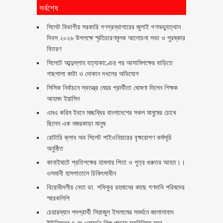
সর্বশেষ
সিলেট বিভাগীয় সরকারি গণগ্রন্থাগারের জুলাই গণঅভ্যুত্থান
দিবস ২০২৬ উপলক্ষে স্মৃতিচারণমূলক আলোচনা সভা ও পুরষ্কার
বিতরণ ‎ ‎
সিলেটে আব্দুল্লাহ হত্যাকাণ্ডের পর আসামিপক্ষের বাড়িতে
গাছপালা কাটা ও দোকান দখলের অভিযোগ
সিসিক নির্বাচনে স্বতন্ত্র মেয়র প্রার্থীতা ঘোষণা দিলেন শিক্ষক
আহমদ ইয়াসিন
এমএ করিম ইবনে মচ্ছব্বির বাংলাদেশের সকল মানুষের চোখে
ছিলেন এক নজরকাড়া মানুষ ‎
রোটারি ক্লাব অব সিলেট পাইওনিয়ারের বৃক্ষরোপণ কর্মসূচি
অনুষ্ঠিত
কানাইঘাটে প্রতিপক্ষের হামলায় পিতা ও পুত্র গুরুতর আহত।।
ওসমানী হাসপাতালে চিকিৎসাধীন
বিরোধীদলীয় নেতা ডা. শফিকুর রহমানের কাছে গণদাবি পরিষদের
স্মারকলিপি ‎
চেয়ারম্যান পদপ্রার্থী সিরাজুল ইসলামের সমর্থনে জালালাবাদ
ইউনিয়নের ৪ নং ওয়ার্ডের নিজ পাড়ায় মতবিনিময় সভা