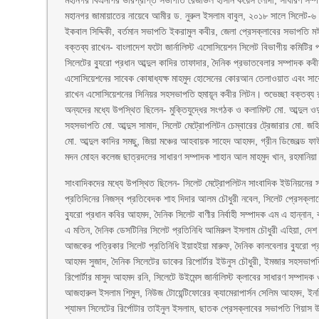
মহানগর বিএনপির ভারপ্রাপ্ত সভাপতি রেজাউল হাসান কয়েস লোদী, সাধারণ সম্
মহানগর জামায়াতের নায়েবে আমীর ড. নুরুল ইসলাম বাবুল, ২০১৮ সালে সিলেট-৬ 
ইকবাল সিদ্দিকী, বর্তমান সভাপতি ইকরামুল কবীর, জেলা প্রেসক্লাবের সভাপতি 
বক্তব্য রাখেন- বাংলাদেশ ফটো জার্নালিস্ট এসোসিয়েশন সিলেট বিভাগীয় কমিটির
সিলেটের ব্যুরো প্রধান আব্দুল কাদির তাফাদার, দৈনিক প্রভাতবেলার সম্পাদক
এসোসিয়েশনের সাবেক কোষাধ্যক্ষ মাহমুদ হোসেনের কোরআন তেলাওয়াত এবং সাবেক প্
রাখেন এসোসিয়েশনের সিনিয়র সহসভাপতি হুমায়ূন কবীর লিটন। শুভেচ্ছা বক্তব্য
অন্যদের মধ্যে উপস্থিত ছিলেন- মুক্তিযুদ্ধের সংগঠক ও কলামিস্ট মো. আব্দুল
সহসভাপতি মো. আব্দুস সামাদ, সিলেট মেট্রোপলিটন চেম্বারের ট্রেজারার মো. জহ
মো. আব্দুল কাদির সমছু, জিয়া মঞ্চের আহবায়ক সাহেদ আহমদ, গ্রীন ডিজেবল্ড ফা
মদন মোহন কলেজ ছাত্রদলের সাধারণ সম্পাদক শাহান আল মাহমুদ খান, রহমানিয়া 
সাংবাদিকদের মধ্যে উপস্থিত ছিলেন- সিলেট মেট্রোপলিটন সাংবাদিক ইউনিয়নের সভ
প্রতিদিনের নিজস্ব প্রতিবেদক শাহ দিদার আলম চৌধুরী নবেল, সিলেট প্রেসক্লা
ব্যুরো প্রধান কবির আহমদ, দৈনিক সিলেট বাণীর নির্বাহী সম্পাদক এম এ হান্নান,
এ মতিন, দৈনিক ডেসটিনির সিলেট প্রতিনিধি আমিরুল ইসলাম চৌধুরী এহিয়া, দেশ
আজকের পত্রিকার সিলেট প্রতিনিধি ইয়াহইয়া মারুফ, দৈনিক কালবেলার ব্যুরো প্রধা
আহমদ সুজাদ, দৈনিক সিলেটের ডাকের রিপোর্টার ইউনুস চৌধুরী, ইমজার সহসভাপত
রিপোর্টার মাসুদ আহমদ রনি, সিলেটে উইমেন্স জার্নালিস্ট ক্লাবের সাধারণ সম্পাদ
আজহারুল ইসলাম শিমুল, নিউজ টোয়েন্টিফোরের ক্যামেরাপার্সন সেলিম আহমদ, ইনডি
শ্যামল সিলেটের রির্পোটার তাইনুল ইসলাম, ছাতক প্রেসক্লাবের সভাপতি গিয়াস উদ