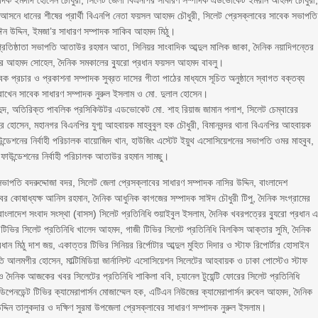
পাদক ইমদাদ হোসেন চৌধুরী, সিলেট জেলা বিএনপির সাধারণ সম্পাদক এডভোকেট ইমরান আহমদ চৌধুরী
আসনে ধানের শীষের প্রার্থী বিএনপি নেতা ফয়সল আহমদ চৌধুরী, সিলেট প্রেসক্লাবের সাবেক সভাপতি
মঈন উদ্দিন, ইমজা’র সাধারণ সম্পাদক সাকিব আহমদ মিঠু।
 প্রতিষ্ঠাতা সভাপতি আতাউর রহমান আতা, সিনিয়র সাংবাদিক আব্দুল মালিক জাকা, দৈনিক নয়াদিগন্তের
 কবীর আহমদ সোহেল, দৈনিক সমকালের ব্যুরো প্রধান ফয়সল আহমদ বাবলু।
রচার ও প্রকাশনা সম্পাদক সুব্রত দাসের গীতা পাঠের মাধ্যমে সূচিত অনুষ্ঠানে স্বাগত বক্তব্য
 রাখেন সাবেক সাধারণ সম্পাদক নুরুল ইসলাম ও মো. দুলাল হোসেন।
 ওদুদ, অতিরিক্ত পাবলিক প্রসিকিউটর এডভোকেট মো. শাহ রিয়াজ জামান পলাশ, সিলেট চেম্বারের
ির হোসেন, মহানগর বিএনপির যুগ্ম আহবায়ক মাহবুবুল হক চৌধুরী, বিমানবন্দর থানা বিএনপির আহবায়ক
উন্ডেশনের নির্বাহী পরিচালক বায়োজিদ খান, হাউজিং এস্টেট ইয়ুথ এসোসিয়েশনের সভাপতি ওমর মাহবুব,
ফাউন্ডেশনের নির্বাহী পরিচালক আতাউর রহমান সামছু।
াপতি বদরুদ্দোজা বদর, সিলেট জেলা প্রেসক্লাবের সাধারণ সম্পাদক নাসির উদ্দিন, বাংলাদেশ
বের কোষাধ্যক্ষ আনিস রহমান, দৈনিক আধুনিক কাগজের সম্পাদক সাঈদ চৌধুরী টিপু, দৈনিক সংগ্রামের
 বাংলাদেশ সংবাদ সংস্থা (বাসস) সিলেট প্রতিনিধি শুয়াইবুল ইসলাম, দৈনিক খবরপত্রের ব্যুরো প্রধান 
 টিভির সিলেট প্রতিনিধি খালেদ আহমদ, গাজী টিভির সিলেট প্রতিনিধি বিলকিস আক্তার সুমি, দৈনিক
ন মিঠু দাশ জয়, একাত্তর টিভির সিনিয়র রির্পোটার আব্দুল মুহিত দিদার ও স্টাফ রিপোর্টার হোসাইন
ি আলমগীর হোসেন, মাল্টিমিডিয়া জার্নালিস্ট এসোসিয়েশন সিলেটের আহবায়ক ও ঢাকা পোস্টেও স্টাফ
ক ও দৈনিক আজকের খবর সিলেটের প্রতিনিধি শাকিলা ববি, চ্যানেল টুয়েন্টি ফোরের সিলেট প্রতিনিধি
পেনডেন্ট টিভির ক্যামেরাপার্সন মোজাম্মেল হক, এটিএন নিউজের ক্যামেরাপার্সন রুবেল আহমদ, দৈনিক
্দিন তালুকদার ও দক্ষিণ সুরমা উপজেলা প্রেসক্লাবের সাধারণ সম্পাদক নুরুল ইসলাম।