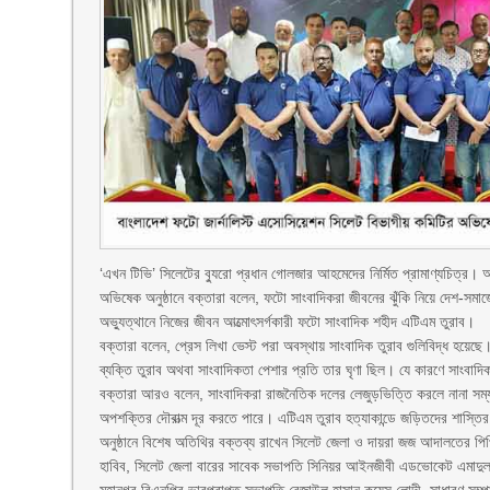
‘এখন টিভি’ সিলেটের ব্যুরো প্রধান গোলজার আহমেদের নির্মিত প্রামাণ্যচিত্র। 
অভিষেক অনুষ্ঠানে বক্তারা বলেন, ফটো সাংবাদিকরা জীবনের ঝুঁকি নিয়ে দেশ-সমা
অভ্যুত্থানে নিজের জীবন আত্মোৎসর্গকারী ফটো সাংবাদিক শহীদ এটিএম তুরাব।
বক্তারা বলেন, প্রেস লিখা ভেস্ট পরা অবস্থায় সাংবাদিক তুরাব গুলিবিদ্ধ হয়েছ
ব্যক্তি তুরাব অথবা সাংবাদিকতা পেশার প্রতি তার ঘৃণা ছিল। যে কারণে সাংবাদিক
বক্তারা আরও বলেন, সাংবাদিকরা রাজনৈতিক দলের লেজুড়ভিত্তি করলে নানা সম্যস
অপশক্তির দৌরাত্ম দূর করতে পারে। এটিএম তুরাব হত্যাকান্ডে জড়িতদের শাস্তি
অনুষ্ঠানে বিশেষ অতিথির বক্তব্য রাখেন সিলেট জেলা ও দায়রা জজ আদালতের প
হাবিব, সিলেট জেলা বারের সাবেক সভাপতি সিনিয়র আইনজীবী এডভোকেট এমাদুল্