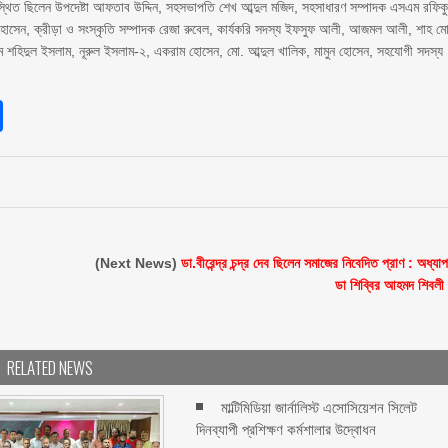
উপস্থিত ছিলেন উপদেষ্টা আফতাব উদ্দিন, সহসভাপতি শেখ আব্দুল মজিদ, সহসাধারণ সম্পাদক এসএম রফিক
হোসেন, ক্রীড়া ও সংস্কৃতি সম্পাদক রেজা রুবেল, কার্যকরি সদস্য ইফসুফ আলী, আজমল আলী, শাহ ম
 শহিদুল ইসলাম, নূরুল ইসলাম-২, একরাম হোসেন, মো. আব্দুল খালিক, মামুন হোসেন, সহযোগী সদস্য
sApp
int
Share
(Next News)
ডা.বীরেন্দ্র চন্দ্র দেব ছিলেন সমাজের নিবেদিত প্রাণ : অধ্যা
ডা শিব্বির আহমদ শিবলী
RELATED NEWS
মাল্টিমিডিয়া জার্নালিস্ট এসোসিয়েশন সিলেট
দিনব্যাপী প্রশিক্ষণ কর্মশালার উদ্বোধন