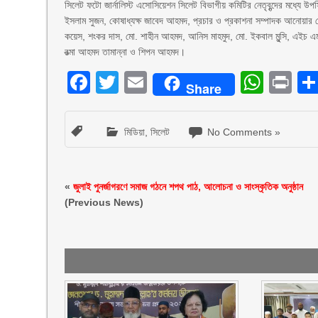
সিলেট ফটো জার্নালিস্ট এসোসিয়েশন সিলেট বিভাগীয় কমিটির নেতৃবৃন্দের মধ্যে 
ইসলাম সুজন, কোষাধ্যক্ষ জাবেদ আহমদ, প্রচার ও প্রকাশনা সম্পাদক আনোয়ার 
কয়েস, শংকর দাস, মো. শাহীন আহমদ, আনিস মাহমুদ, মো. ইকবাল মুন্সি, এইচ এম
রত্মা আহমদ তামান্না ও শিপন আহমদ।
Facebook
Twitter
Email
What
Pr
Share
মিডিয়া
,
সিলেট
No Comments »
«
জুলাই পুনর্জাগরণে সমাজ গঠনে শপথ পাঠ, আলোচনা ও সাংস্কৃতিক অনুষ্ঠান
(Previous News)