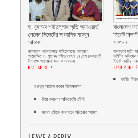
বাংলাদেশ ফট
ড. মুহাম্মদ শহীদুল্লাহ স্মৃতি অ্যাওয়ার্ড
সিলেট বিভা
পেলেন সিলেটের সাংবাদিক মাহবুব
সম্পন্ন
আহমদ
বাংলাদেশ ফটো জার
বাংলাদেশ ওয়েলফেয়ার ফাউন্ডেশনের উদ্যোগে
কমিটির অভিষেক 
আয়োজিত ড. মুহাম্মদ শহীদুল্লাহ’র ১৪১তম জন্মজয়ন্তী
সিলেট নগরীর এক
উপলক্ষে আলোচনা সভা ও সম্মাননা
READ MORE
READ MORE
ফার্মিং ফি
গুরুত্ব আরোপ করেন বিশেষজ্ঞগণ
বিয়ে করলেন অভিনেত্রী মৌনী
মডেল মৌকে কারাগারে পাঠানোর আদেশ
LEAVE A REPLY