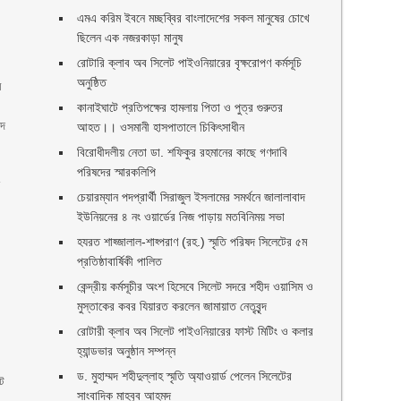
এমএ করিম ইবনে মচ্ছব্বির বাংলাদেশের সকল মানুষের চোখে
ছিলেন এক নজরকাড়া মানুষ ‎
রোটারি ক্লাব অব সিলেট পাইওনিয়ারের বৃক্ষরোপণ কর্মসূচি
অনুষ্ঠিত
ম
কানাইঘাটে প্রতিপক্ষের হামলায় পিতা ও পুত্র গুরুতর
ীদ
আহত।। ওসমানী হাসপাতালে চিকিৎসাধীন
বিরোধীদলীয় নেতা ডা. শফিকুর রহমানের কাছে গণদাবি
পরিষদের স্মারকলিপি ‎
ন
চেয়ারম্যান পদপ্রার্থী সিরাজুল ইসলামের সমর্থনে জালালাবাদ
ইউনিয়নের ৪ নং ওয়ার্ডের নিজ পাড়ায় মতবিনিময় সভা
হযরত শাহ্জালাল-শাহ্পরাণ (রহ.) স্মৃতি পরিষদ সিলেটের ৫ম
প্রতিষ্ঠাবার্ষিকী পালিত ‎​
কেন্দ্রীয় কর্মসূচীর অংশ হিসেবে সিলেট সদরে শহীদ ওয়াসিম ও
মুস্তাকের কবর যিয়ারত করলেন জামায়াত নেতৃবৃন্দ ‎
রোটারী ক্লাব অব সিলেট পাইওনিয়ারের ফাস্ট মিটিং ও কলার
হ্যান্ডভার অনুষ্ঠান সম্পন্ন
ড. মুহাম্মদ শহীদুল্লাহ স্মৃতি অ্যাওয়ার্ড পেলেন সিলেটের
েট
সাংবাদিক মাহবুব আহমদ