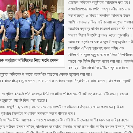
হোটেলে অভিষেক অনুষ্ঠানের আয়োজন করা হয়।
এসোসিয়েশনের সভাপতি নাজমুল কবীর পাভেলের
সভাপতিত্বে ও সাধারণ সম্পাদক আশকার ইবনে
আমিন লাস্কর রাব্বির পরিচালনায় অনুষ্ঠানে প্রধান
অতিথির বক্তব্য রাখেন বিএনপি চেয়ারপার্সন বেগ
খালেদা জিয়ার উপদেষ্টা খন্দকার আব্দুল মুক্তাদির।
অভিষেক অনুষ্ঠানের শুরুতে জুলাই অভ্যূত্থানে শহ
সাংবাদিক এটিএম তুরাবসহ সকল শহীদ এবং
মাইলস্টোন স্কুল অ্যান্ড কলেজে নিহত শিক্ষার্থীদের
স্মরণে এক মিনিট নিরবতা পালন করা হয়। প্রদর্শ
করা হয় শহীদ সাংবাদিক এটিএম তুরাবকে নিয়ে
অনুষ্ঠানে অভিষেক উপলক্ষে প্রকাশিত স্মারকের মোড়ক উন্মোচন করা হয়।
জের বাস্তবচিত্র তুলে ধরেন। তারা দেশ ও সমাজের জন্য নিস্বার্থভাবে কাজ করেন। যার প্রমাণ জুলাই
ে। যে পুলিশ কর্মকর্তা গুলি করেছেন তিনি সাংবাদিক পরিচয় জেনেই এই হত্যাকাণ্ড ঘটিয়েছেন। হয়তো
 তুরাবকে ‘টার্গেট কিল’ করা হয়েছে।
ার সম্মুখিন হতে হয়। বাংলাদেশের প্রেক্ষাপটে সাংবাদিকদের ঐক্যবদ্ধ থাকা প্রয়োজন। ঐক্য
র ব্যাপারে সিলেটের সাংবাদিক সমাজকে সজাগ থাকতে হবে।
িপি আশিক উদ্দিন আশোক, বাংলাদেশ জামায়াতে ইসলামী সিলেট জেলার আমীর মাওলানা হাবিবুর রহমান
লাহ শহীদুল ইসলাম শাহিন, বাংলাদেশ জামায়াতে ইসলাম সিলেট মহানগরীর আমীর ফখরুল ইসলাম, সিল