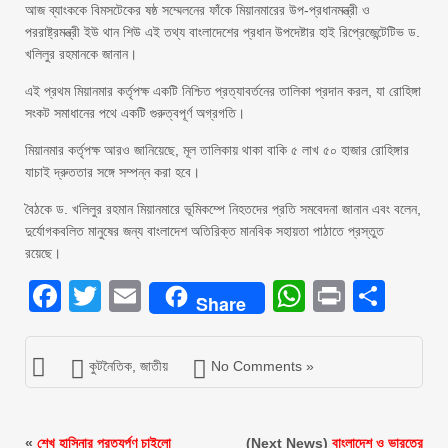
আজ ব্যাংককে বিমসটেকের ষষ্ঠ সম্মেলনের ফাঁকে মিয়ানমারের উপ-প্রধানমন্ত্রী ও
পররাষ্ট্রমন্ত্রী ইউ থান শিউ এই তথ্য বাংলাদেশের প্রধান উপদেষ্টার হাই রিপ্রেজেন্টেটিভ ড.
খলিলুর রহমানকে জানান।
এই প্রথম মিয়ানমার কর্তৃপক্ষ একটি নিশ্চিত প্রত্যাবর্তনের তালিকা প্রদান করল, যা রোহিঙ্গা
সংকট সমাধানের পথে একটি গুরুত্বপূর্ণ অগ্রগতি।
মিয়ানমার কর্তৃপক্ষ আরও জানিয়েছে, মূল তালিকায় থাকা বাকি ৫ লাখ ৫০ হাজার রোহিঙ্গার
যাচাই দ্রুততার সঙ্গে সম্পন্ন করা হবে।
বৈঠকে ড. খলিলুর রহমান মিয়ানমারে ভূমিকম্পে নিহতদের প্রতি সমবেদনা জানান এবং বলেন,
দুর্যোগকবলিত মানুষের জন্য বাংলাদেশ অতিরিক্ত মানবিক সহায়তা পাঠাতে প্রস্তুত
রয়েছে।
Facebook
Twitter
Email
WhatsAp
Print
Sha
Share
কুটনৈতিক
,
জাতীয়
No Comments »
«
শেখ হাসিনার প্রত্যর্পণ চাইলো
(Next News)
বাংলাদেশ ও ভারতের