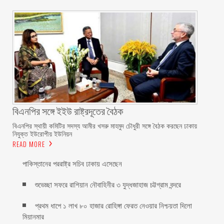
বিএনপির সঙ্গে ইইউ রাষ্ট্রদূতের বৈঠক
বিএনপির স্থায়ী কমিটির সদস্য আমীর খসরু মাহমুদ চৌধুরী সঙ্গে বৈঠক করছেন ঢাকায়
নিযুক্ত ইউরোপীয় ইউনিয়ন
READ MORE
পাকিস্তানের পররাষ্ট্র সচিব ঢাকায় এসেছেন
শুভেচ্ছা সফরে রাশিয়ান নৌবাহিনীর ৩ যুদ্ধজাহাজ চট্টগ্রাম বন্দরে
প্রথম ধাপে ১ লাখ ৮০ হাজার রোহিঙ্গা ফেরত নেওয়ার নিশ্চয়তা দিলো
মিয়ানমার