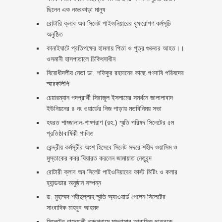
ছিলেন এক নজরকাড়া মানুষ ‎
রোটারি ক্লাব অব সিলেট পাইওনিয়ারের বৃক্ষরোপণ কর্মসূচি
অনুষ্ঠিত
কানাইঘাটে প্রতিপক্ষের হামলায় পিতা ও পুত্র গুরুতর আহত।।
ওসমানী হাসপাতালে চিকিৎসাধীন
বিরোধীদলীয় নেতা ডা. শফিকুর রহমানের কাছে গণদাবি পরিষদের
স্মারকলিপি ‎
চেয়ারম্যান পদপ্রার্থী সিরাজুল ইসলামের সমর্থনে জালালাবাদ
ইউনিয়নের ৪ নং ওয়ার্ডের নিজ পাড়ায় মতবিনিময় সভা
হযরত শাহ্জালাল-শাহ্পরাণ (রহ.) স্মৃতি পরিষদ সিলেটের ৫ম
প্রতিষ্ঠাবার্ষিকী পালিত ‎​
কেন্দ্রীয় কর্মসূচীর অংশ হিসেবে সিলেট সদরে শহীদ ওয়াসিম ও
মুস্তাকের কবর যিয়ারত করলেন জামায়াত নেতৃবৃন্দ ‎
রোটারী ক্লাব অব সিলেট পাইওনিয়ারের ফাস্ট মিটিং ও কলার
হ্যান্ডভার অনুষ্ঠান সম্পন্ন
ড. মুহাম্মদ শহীদুল্লাহ স্মৃতি অ্যাওয়ার্ড পেলেন সিলেটের
সাংবাদিক মাহবুব আহমদ
সিলেটের বাদেয়ালী গুচ্ছগ্রামে মাদ্রাসার আবাসিক ছাত্রকে