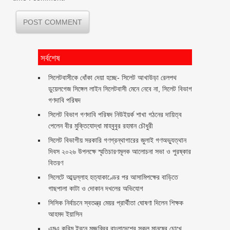
সর্বশেষ
‎সিলেটবাসীকে ধোঁকা দেয়া হচ্ছে- সিলেট আখাউড়া রেলপথ
ডুয়েলগেজ সিঙ্গেল লাইন সিলেটবাসী মেনে নেবে না, সিলেট বিভাগ
গণদাবি পরিষদ
সিলেট বিভাগ গণদাবি পরিষদ নিউইয়র্ক শাখা গঠনের দায়িত্ব
পেলেন বীর মুক্তিযোদ্ধা মাহবুবুর রহমান চৌধুরী ‎ ‎
সিলেট বিভাগীয় সরকারি গণগ্রন্থাগারের জুলাই গণঅভ্যুত্থান
দিবস ২০২৬ উপলক্ষে স্মৃতিচারণমূলক আলোচনা সভা ও পুরষ্কার
বিতরণ ‎ ‎
সিলেটে আব্দুল্লাহ হত্যাকাণ্ডের পর আসামিপক্ষের বাড়িতে
গাছপালা কাটা ও দোকান দখলের অভিযোগ
সিসিক নির্বাচনে স্বতন্ত্র মেয়র প্রার্থীতা ঘোষণা দিলেন শিক্ষক
আহমদ ইয়াসিন
এমএ করিম ইবনে মচ্ছব্বির বাংলাদেশের সকল মানুষের চোখে