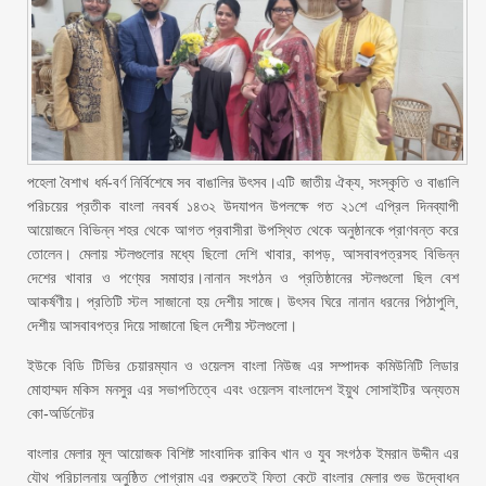
পহেলা বৈশাখ ধর্ম-বর্ণ নির্বিশেষে সব বাঙালির উৎসব।এটি জাতীয় ঐক্য, সংস্কৃতি ও বাঙালি
পরিচয়ের প্রতীক বাংলা নববর্ষ ১৪৩২ উদযাপন উপলক্ষে গত ২১শে এপ্রিল দিনব্যাপী
আয়োজনে বিভিন্ন শহর থেকে আগত প্রবাসীরা উপস্থিত থেকে অনুষ্ঠানকে প্রাণবন্ত করে
তোলেন। মেলায় স্টলগুলোর মধ্যে ছিলো দেশি খাবার, কাপড়, আসবাবপত্রসহ বিভিন্ন
দেশের খাবার ও পণ্যের সমাহার।নানান সংগঠন ও প্রতিষ্ঠানের স্টলগুলো ছিল বেশ
আকর্ষণীয়। প্রতিটি স্টল সাজানো হয় দেশীয় সাজে। উৎসব ঘিরে নানান ধরনের পিঠাপুলি,
দেশীয় আসবাবপত্র দিয়ে সাজানো ছিল দেশীয় স্টলগুলো।
ইউকে বিডি টিভির চেয়ারম্যান ও ওয়েলস বাংলা নিউজ এর সম্পাদক কমিউনিটি লিডার
মোহাম্মদ মকিস মনসুর এর সভাপতিত্বে এবং ওয়েলস বাংলাদেশ ইয়ুথ সোসাইটির অন্যতম
কো-অর্ডিনেটর
বাংলার মেলার মূল আয়োজক বিশিষ্ট সাংবাদিক রাকিব খান ও যুব সংগঠক ইমরান উদ্দীন এর
যৌথ পরিচালনায় অনুষ্ঠিত পোগ্রাম এর শুরুতেই ফিতা কেটে বাংলার মেলার শুভ উদ্বোধন