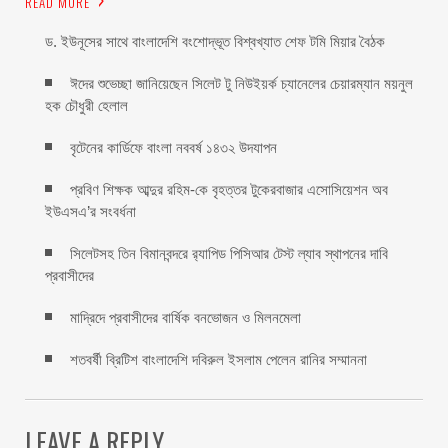
READ MORE
ড. ইউনূসের সাথে বাংলাদেশি বংশোদ্ভূত বিশ্বখ্যাত শেফ টমি মিয়ার বৈঠক
ঈদের শুভেচ্ছা জানিয়েছেন সিলেট টু নিউইয়র্ক চ্যানেলের চেয়ারম্যান ময়নুল
হক চৌধুরী হেলাল
বৃটেনের কার্ডিফে বাংলা নববর্ষ ১৪৩২ উদযাপন
প্রবিণ শিক্ষক আব্দুর রহিম-কে বৃহত্তর টুকেরবাজার এসোসিয়েশন অব
ইউএসএ’র সংবর্ধনা
সিলেটসহ তিন বিমানবন্দরে র‍্যাপিড পিসিআর টেস্ট ল্যাব স্থাপনের দাবি
প্রবাসীদের
মাদ্রিদে প্রবাসীদের বার্ষিক বনভোজন ও মিলনমেলা
শতবর্ষী ব্রিটিশ বাংলাদেশি দবিরুল ইসলাম পেলেন রানির সম্মাননা
LEAVE A REPLY