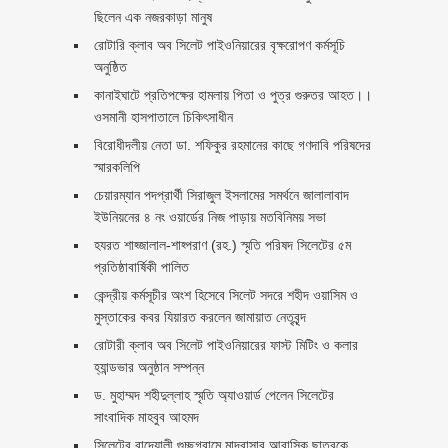
ছিলেন এক নজরকাড়া মানুষ ‎
রোটারি ক্লাব অব সিলেট পাইওনিয়ারের বৃক্ষরোপণ কর্মসূচি
অনুষ্ঠিত
কানাইঘাটে প্রতিপক্ষের হামলায় পিতা ও পুত্র গুরুতর আহত।।
ওসমানী হাসপাতালে চিকিৎসাধীন
বিরোধীদলীয় নেতা ডা. শফিকুর রহমানের কাছে গণদাবি পরিষদের
স্মারকলিপি ‎
চেয়ারম্যান পদপ্রার্থী সিরাজুল ইসলামের সমর্থনে জালালাবাদ
ইউনিয়নের ৪ নং ওয়ার্ডের নিজ পাড়ায় মতবিনিময় সভা
হযরত শাহ্জালাল-শাহ্পরাণ (রহ.) স্মৃতি পরিষদ সিলেটের ৫ম
প্রতিষ্ঠাবার্ষিকী পালিত ‎​
কেন্দ্রীয় কর্মসূচীর অংশ হিসেবে সিলেট সদরে শহীদ ওয়াসিম ও
মুস্তাকের কবর যিয়ারত করলেন জামায়াত নেতৃবৃন্দ ‎
রোটারী ক্লাব অব সিলেট পাইওনিয়ারের ফাস্ট মিটিং ও কলার
হ্যান্ডভার অনুষ্ঠান সম্পন্ন
ড. মুহাম্মদ শহীদুল্লাহ স্মৃতি অ্যাওয়ার্ড পেলেন সিলেটের
সাংবাদিক মাহবুব আহমদ
সিলেটের বাদেয়ালী গুচ্ছগ্রামে মাদ্রাসার আবাসিক ছাত্রকে