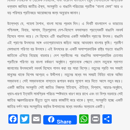
বিকিটি লিমিটেড ও হোডেক লিমিটেড, এবং ওয়েলস বাংলাদেশ ইয়ুথ সোসাইটিকে আন্তরিক
ধন্যবাদ জানিয়ে জাতীয় ঐক্য, সংস্কৃতি ও বাঙালি পরিচয়ের প্রতীক “বাংলা মেলা” আর ও
বড় পরিসরে প্রতিবছর আয়োজনের জন্য অনুরোধ জানান।
উল্লেখ্য যে, পহেলা বৈশাখ, বাংলা সনের প্রথম দিন। এ দিনটি বাংলাদেশ ও ভারতের
পশ্চিমবঙ্গ, বিহার, আসাম, ত্রিপুরাসহ দেশ-বিদেশে বসবাসরত প্রত্যেকটি বাঙালি নববর্ষ
হিসেবে পালন করে। সে হিসেবে এটি বাঙালিদের একটি সর্বজনীন প্রাণের উৎসব। বাঙালি
এই প্রাণের উৎসবের সঙ্গে ওতপ্রোতভাবে জড়িত আছে আবহমান বাংলার কৃষি। গ্রামীণ
মেলাগুলো পরিণত হয় উৎসবে। এই উৎসবের রং একটি অসাম্প্রদায়িক রাষ্ট্র গড়তে বাঙালি
জাতিকে এগিয়ে নিয়েছে বারবার। দেশ স্বাধীনের পর বাঙালির অসাম্প্রদায়িক চেতনার
প্রতীকে পরিণত হয় বাংলা বর্ষবরণ অনুষ্ঠান। পুরাতনকে পেছনে ফেলে নতুনকে স্বাগত
জানানোর উৎসবকেই নববর্ষ হিসেবে পালন করা হয় সারা বিশ্বে। নতুনের প্রতি সব সময়ই
মানুষের থাকে বিশেষ আগ্রহ ও উদ্দীপনা। নতুনের মধ্যে সব সময়ই নিহিত থাকে অমিত
সম্ভাবনা। সেই সম্ভাবনাকে বাস্তবে রূপায়ন করার সুযোগ করে দিতে আসে নতুন বছর।
একটি জাতির সংস্কৃতি সেই জাতির নিজস্ব ইতিহাস, ঐতিহ্য, বিশ্বাস, আচার-অনুষ্ঠান,
ধ্যান-ধারণা ইত্যাদি সামগ্রিক পরিচয় স্পষ্টভাবে ধারণ করে রাখে এবং তা বিশ্ব দরবারে সেই
জাতির আত্মপরিচয়কে উঁচুতে তুলে ধরার কাজটিই করে থাকে। মূলত, সংস্কৃতি হচ্ছে একটি
জাতির দর্পণ আর সংস্কৃতির বহুবিধ উপাদানের মধ্যে নববর্ষও অন্যতম একটি।
Facebook
Twitter
Email
WhatsAp
Print
Sha
Share