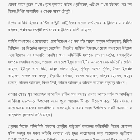
ঘোষণা করেন লন্ডন বাংলা প্রেস ক্লাবের ভাইস প্রেসিডেন্ট, এটিএন বাংলা ইউকের হেড অব
নিউজ,বিশিষ্ট সাংবাদিক ও লেখক সাঈম চৌধুরী।
বিশেষ অতিথি হিসেবে কার্ডিফ কাউন্টি কাউন্সিলের সাবেক লর্ড মেয়র কাউন্সিলার ড.বাবলিন
মল্লিক, প্রাক্তন ডেপুটি লর্ড মেয়র কাউন্সিলার আলী আহমেদ,
কার্ডিফ বাংলাদেশ ওয়েলফেয়ার এসোসিয়েশন এর সভাপতি আব্দুল হান্নান শহীদুল্লাহ্, বিকিটি
লিমিটেড এর ডিরেক্টর নাজমুল হোসেইন, ডিরেক্টর সামিউল ইসলাম,ওয়েলস বাংলাদেশ উইমেন্স
এসোসিয়েশন এর সভাপতি তাহমিনা খান, কমিউনিটি সংগঠক গোলাম মর্তুজা, সাংস্কৃতিক
সংগঠক জেসমিন জাহেদ, ওয়েলস বাংলাদেশ ইয়ুথ সোসাইটির অন্যতম কো-অর্ডিনেটর সেলিম
আহমদ, ইউসুফ খান জিমি, আবুল কালাম মুমিন, মুজিবুর রহমান মুজিব, সৈয়দ ইকবাল
আহমেদ, বদরুল হক মনসুর, ইব্রাহীম শোভন, ফয়সল আহমেদ, সাব্বির হোসেন, মাহবুব
রহমান, সাজেল আহমেদ, রিপন মিয়া, কামাল আহমদ,ও জাভেদ আহমেদ বক্তব্য রাখেন।
বাংলার মেলার মূল আয়োজক সাংবাদিক রাকিব খান বাংলার মেলায় আগত দর্শক ও আমন্ত্রিত
অতিথিরা দারুণভাবে উপভোগ করেন পুরো আয়োজনটি বলে উল্লেখ করে তিনি বর্ষবরণের
আয়োজনকে সকলের সহযোগিতায় সাফল্যমন্ডিত করার জন্য উপস্থিত সবাই ধন্যবাদ ও
আন্তরিক কৃতজ্ঞতা জানিয়েছেন।
গ্রেটার সিলেট কমিউনিটি ইউকের কেন্দ্রীয় ফাউন্ডার্স কনভেনর কমিউনিটি লিডার মোহাম্মদ
মকিস মনসুর সহ সকল অতিথি বক্তারা এই সুন্দর আয়োজনের জন্য আয়োজক প্রতিষ্ঠান