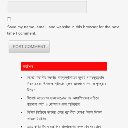
Save my name, email, and website in this browser for the next
time I comment.
সর্বশেষ
সিলেট বিভাগীয় সরকারি গণগ্রন্থাগারের জুলাই গণঅভ্যুত্থান
দিবস ২০২৬ উপলক্ষে স্মৃতিচারণমূলক আলোচনা সভা ও পুরষ্কার
বিতরণ ‎ ‎
সিলেটে আব্দুল্লাহ হত্যাকাণ্ডের পর আসামিপক্ষের বাড়িতে
গাছপালা কাটা ও দোকান দখলের অভিযোগ
সিসিক নির্বাচনে স্বতন্ত্র মেয়র প্রার্থীতা ঘোষণা দিলেন শিক্ষক
আহমদ ইয়াসিন
এমএ করিম ইবনে মচ্ছব্বির বাংলাদেশের সকল মানুষের চোখে