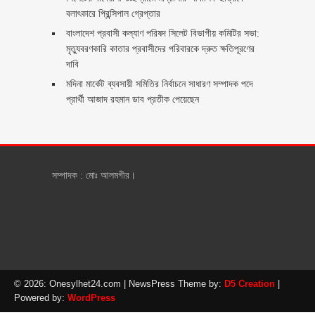
বলাৎকারে প্রিন্সিপাল গ্রেপ্তার ‎
বাংলাদেশ প্রবাসী কল্যাণ পরিষদ সিলেট বিভাগীয় কমিটির সভা:
মৃত্যুবরণকারি কাতার প্রবাসীদের পরিবারকে দ্রুত ক্ষতিপূরণের
দাবি
মদিনা মার্কেট ব্যবসায়ী সমিতির নির্বাচনে সাধারণ সম্পাদক পদে
প্রার্থী আজাদ রহমান ডাব প্রতীক পেয়েছেন ‎
সম্পাদক : মোঃ আলমগীর।
© 2026: Onesylhet24.com
| NewsPress Theme by:
D5 Creation
|
Powered by:
WordPress