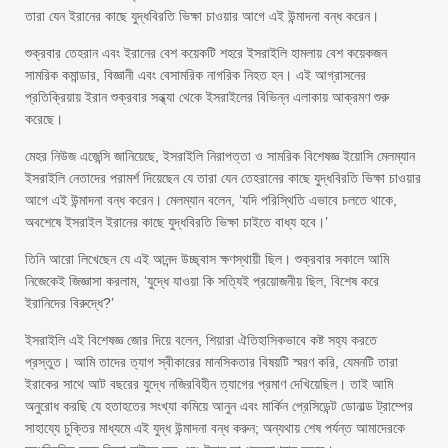
তারা যেন ইরানের কাছে যুদ্ধবিরতি ভিক্ষা চাওয়ার আগে এই উন্মাদনা বন্ধ করেন।
শুক্রবার তেহরান এবং ইরানের বেশ কয়েকটি শহরে ইসরাইলি হামলায় বেশ কয়েকজন
সামরিক কমান্ডার, বিজ্ঞানী এবং বেসামরিক নাগরিক নিহত হন। এই আগ্রাসনের
প্রতিক্রিয়ায় ইরান শুক্রবার সন্ধ্যা থেকে ইসরাইলের বিভিন্ন এলাকায় আক্রমণ শুরু
করেছে।
মেহর নিউজ এজেন্সি জানিয়েছে, ইসরাইলি নিরাপত্তা ও সামরিক বিশেষজ্ঞ ইয়োসি মেলম্যান
ইসরাইলি নেতাদের পরামর্শ দিয়েছেন যে তারা যেন তেহরানের কাছে যুদ্ধবিরতি ভিক্ষা চাওয়ার
আগে এই উন্মাদনা বন্ধ করেন। মেলম্যান বলেন, ‘যদি পরিস্থিতি এভাবে চলতে থাকে,
অবশেষে ইসরাইল ইরানের কাছে যুদ্ধবিরতি ভিক্ষা চাইতে বাধ্য হবে।’
তিনি আরো লিখেছেন যে এই আনন্দ উচ্ছ্বাস ক্ষণস্থায়ী ছিল। শুক্রবার সকালে আমি
নিজেকেই জিজ্ঞাসা করলাম, ‘যুদ্ধে যাওয়া কি সত্যিই প্রয়োজনীয় ছিল, বিশেষ করে
ইরানিদের বিরুদ্ধে?’
ইসরাইলি এই বিশেষজ্ঞ জোর দিয়ে বলেন, শিয়ারা ঐতিহাসিকভাবে কষ্ট সহ্য করতে
প্রস্তুত। আমি তাদের ত্যাগ স্বীকারের মানসিকতার বিষয়টি স্মরণ করি, যেমনটি তারা
ইরাকের সাথে আট বছরের যুদ্ধে নজিরবিহীন ত্যাগের প্রমাণ দেখিয়েছিল। তাই আমি
অনুরোধ করছি যে হতাহতের সংখ্যা কমিয়ে আনুন এবং মার্কিন প্রেসিডেন্ট ডোনাল্ড ট্রাম্পের
সাহায্যে চুক্তির মাধ্যমে এই যুদ্ধ উন্মাদনা বন্ধ করুন; অন্যথায় শেষ পর্যন্ত আমাদেরকে