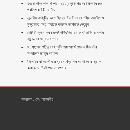
হযরত শাহ্জালাল-শাহ্পরাণ (রহ.) স্মৃতি পরিষদ সিলেটের ৫ম
প্রতিষ্ঠাবার্ষিকী পালিত ‎​
কেন্দ্রীয় কর্মসূচীর অংশ হিসেবে সিলেট সদরে শহীদ ওয়াসিম ও
মুস্তাকের কবর যিয়ারত করলেন জামায়াত নেতৃবৃন্দ ‎
রোটারী ক্লাব অব সিলেট পাইওনিয়ারের ফাস্ট মিটিং ও কলার
হ্যান্ডভার অনুষ্ঠান সম্পন্ন
ড. মুহাম্মদ শহীদুল্লাহ স্মৃতি অ্যাওয়ার্ড পেলেন সিলেটের
সাংবাদিক মাহবুব আহমদ
সিলেটের বাদেয়ালী গুচ্ছগ্রামে মাদ্রাসার আবাসিক ছাত্রকে
বলাৎকারে প্রিন্সিপাল গ্রেপ্তার ‎
সম্পাদক : মোঃ আলমগীর।