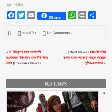
সূত্র : পার্সটুডে
Facebook
Twitter
Email
WhatsAp
Print
Sha
Share
আন্তর্জাতিক
No Comments »
«
ড. ইউনূসের সাথে বাংলাদেশি
(Next News)
ইরান-ইসরাইল
বংশোদ্ভূত বিশ্বখ্যাত শেফ টমি মিয়ার
সংঘাত বন্ধে মধ্যস্থতা করতে প্রস্তুত
বৈঠক
(Previous News)
পুতিন-এরদোগান
»
RELATED NEWS