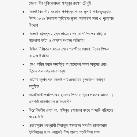
পেলেন বীর মুক্তিযোদ্ধা মাহবুবুর রহমান চৌধুরী ‎ ‎
সিলেট বিভাগীয় সরকারি গণগ্রন্থাগারের জুলাই গণঅভ্যুত্থান
দিবস ২০২৬ উপলক্ষে স্মৃতিচারণমূলক আলোচনা সভা ও পুরষ্কার
বিতরণ ‎ ‎
সিলেটে আব্দুল্লাহ হত্যাকাণ্ডের পর আসামিপক্ষের বাড়িতে
গাছপালা কাটা ও দোকান দখলের অভিযোগ
সিসিক নির্বাচনে স্বতন্ত্র মেয়র প্রার্থীতা ঘোষণা দিলেন শিক্ষক
আহমদ ইয়াসিন
এমএ করিম ইবনে মচ্ছব্বির বাংলাদেশের সকল মানুষের চোখে
ছিলেন এক নজরকাড়া মানুষ ‎
রোটারি ক্লাব অব সিলেট পাইওনিয়ারের বৃক্ষরোপণ কর্মসূচি
অনুষ্ঠিত
কানাইঘাটে প্রতিপক্ষের হামলায় পিতা ও পুত্র গুরুতর আহত।।
ওসমানী হাসপাতালে চিকিৎসাধীন
বিরোধীদলীয় নেতা ডা. শফিকুর রহমানের কাছে গণদাবি পরিষদের
স্মারকলিপি ‎
চেয়ারম্যান পদপ্রার্থী সিরাজুল ইসলামের সমর্থনে জালালাবাদ
ইউনিয়নের ৪ নং ওয়ার্ডের নিজ পাড়ায় মতবিনিময় সভা