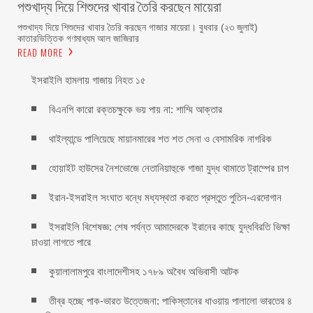
পশুখাদ্য দিয়ে শিশুদের খাবার তৈরি করছেন মায়েরা
পশুখাদ্য দিয়ে শিশুদের খাবার তৈরি করছেন গাজার মায়েরা। বুধবার (২৩ জুলাই)
কাতারভিত্তিক গণমাধ্যম আল জাজিরার
READ MORE
ইসরাইলি হামলায় গাজায় নিহত ১৫
বিএনপি কারো রক্তচক্ষুকে ভয় পায় না: শাম্মি আক্তার
থাইল্যান্ডে পালিয়েছে মায়ানমারের শত শত সেনা ও বেসামরিক নাগরিক
হোয়াইট হাউসের নৈশভোজে নেতানিয়াহুকে গাজা যুদ্ধ থামাতে ট্রাম্পের চাপ
ইরান-ইসরাইল সংঘাত বন্ধে মধ্যস্থতা করতে প্রস্তুত পুতিন-এরদোগান
ইসরাইলি বিশেষজ্ঞ: শেষ পর্যন্ত আমাদেরকে ইরানের কাছে যুদ্ধবিরতি ভিক্ষা
চাওয়া লাগতে পারে
কুয়ালালামপুরে বাংলাদেশীসহ ১৭৮৯ অবৈধ অভিবাসী আটক
তীব্র হচ্ছে পাক-ভারত উত্তেজনা: পাকিস্তানের ধাওয়ায় পালালো ভারতের ৪