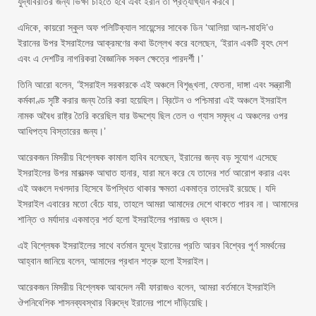
যুদ্ধবিরতির জন্য ভিক্ষা চাইতে হবে এবং ইরান তা প্রত্যাখ্যান করবে।
এদিকে, কায়রো স্কুল অফ পলিটিক্যাল সায়েন্সের সাবেক ডিন ‘আলিয়া আল-মাহদি’ও
ইরানের উপর ইসরাইলের আক্রমণের কথা উল্লেখ করে বলেছেন, ‘ইরান একটি বৃহৎ দেশ
এবং এ দেশটির নাগরিকরা বৈজ্ঞানিক সকল ক্ষেত্রে পারদর্শী।’
তিনি আরো বলেন, ‘ইসরাইল সরকারকে এই অঞ্চলে বিশৃঙ্খলা, ফেতনা, দাঙ্গা এবং সন্ত্রাসী
কর্মকাণ্ড সৃষ্টি করার জন্য তৈরি করা হয়েছিল। ব্রিটেন ও পশ্চিমারা এই অঞ্চলে ইসরাইল
নামক অবৈধ রাষ্ট্র তৈরি করেছিল যার উদ্দশ্যে ছিল তেল ও গ্যাস সমৃদ্ধ এ অঞ্চলের ওপর
আধিপত্য বিস্তারের জন্য।’
আরেকজন মিসরীয় বিশ্লেষক কামাল হাবিব বলেছেন, ইরানের জন্য বড় সুযোগ এসেছে
ইসরাইলের উপর মারাত্মক আঘাত হানার, যারা মনে করে যে তাদের শর্ত আরোপ করার এবং
এই অঞ্চলে দখলদার হিসেবে উপস্থিত থাকার ক্ষমতা একমাত্র তাদেরই রয়েছে। যদি
ইসরাইল এবারের মতো বেঁচে যায়, তাহলে আমরা আমাদের দেশে থাকতে পারব না। আমাদের
শান্তি ও মর্যাদার একমাত্র শর্ত হলো ইসরাইলের পরাজয় ও ধ্বংস।
এই বিশ্লেষক ইসরাইলের সাথে বর্তমান যুদ্ধে ইরানের প্রতি আরব বিশ্বের পূর্ণ সমর্থনের
আহ্বান জানিয়ে বলেন, আমাদের প্রধান শত্রু হলো ইসরাইল।
আরেকজন মিসরীয় বিশ্লেষক আবদেল নবী ফারাজও বলেন, আমরা বর্তমানে ইসরাইলি
ঔপনিবেশিক শাসনব্যবস্থার বিরুদ্ধে ইরানের পাশে দাঁড়িয়েছি।