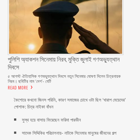
পুলিশি অ্যাকশন সিনেমায় নিরব, মুক্তি জুলাই গণঅভ্যুত্থান
দিবসে
৫ আগস্ট ঐতিহাসিক গণঅভ্যুত্থান দিবসে নতুন সিনেমার ঘোষণা দিলেন চিত্রনায়ক
নিরব। ছবিটির নাম ‘দেশ’- যেটি
READ MORE
কৈশোরে কখনো জিনস পরিনি, কারণ সমাজের চোখে ওটা ছিল ‘খারাপ মেয়েদের’
পোশাক: চিত্র নাইকা বাঁধন
সুস্থ হয়ে বাসায় ফিরেছেন ফরিদা পারভীন
সাদেক সিদ্দিকির পরিচালনায়- নাটকে সিনেমার মানুষের জীবনের গল্প