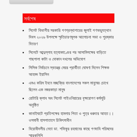
সর্বশেষ
সিলেট বিভাগীয় সরকারি গণগ্রন্থাগারের জুলাই গণঅভ্যুত্থান
দিবস ২০২৬ উপলক্ষে স্মৃতিচারণমূলক আলোচনা সভা ও পুরষ্কার
বিতরণ ‎ ‎
সিলেটে আব্দুল্লাহ হত্যাকাণ্ডের পর আসামিপক্ষের বাড়িতে
গাছপালা কাটা ও দোকান দখলের অভিযোগ
সিসিক নির্বাচনে স্বতন্ত্র মেয়র প্রার্থীতা ঘোষণা দিলেন শিক্ষক
আহমদ ইয়াসিন
এমএ করিম ইবনে মচ্ছব্বির বাংলাদেশের সকল মানুষের চোখে
ছিলেন এক নজরকাড়া মানুষ ‎
রোটারি ক্লাব অব সিলেট পাইওনিয়ারের বৃক্ষরোপণ কর্মসূচি
অনুষ্ঠিত
কানাইঘাটে প্রতিপক্ষের হামলায় পিতা ও পুত্র গুরুতর আহত।।
ওসমানী হাসপাতালে চিকিৎসাধীন
বিরোধীদলীয় নেতা ডা. শফিকুর রহমানের কাছে গণদাবি পরিষদের
স্মারকলিপি ‎