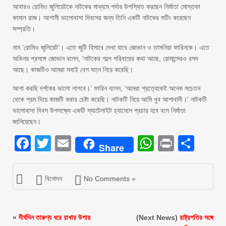
আবারও রোমিও জুলিয়েটকে নাটকের মাধ্যমে পর্দায় উপস্থিত করছেন নির্মাতা মোস্তফা
কামাল রাজ। আগামী ভালোবাসা দিবসের জন্য তিনি একটি নাটকের শুটিং করেছেন
সম্প্রতি।
নাম ‘রোমিও জুলিয়েট’। এতে জুটি হিসাবে দেখা যাবে জোভান ও তাসনিয়া ফারিনকে। এতে
অভিনয় প্রসঙ্গে জোভান বলেন, ‘নাটকের গল্পে পরিবারের কথা আছে, রোমান্সেরও রসদ
আছে। কাজটিও আমরা সবাই বেশ যত্ন নিয়ে করেছি।
আশা করছি দর্শকের ভালো লাগবে।’ ফারিন বলেন, ‘আমরা প্রত্যেকেই অনেক সচেতন
থেকে শ্রম দিয়ে কাজটি করার চেষ্টা করেছি। নাটকটি নিয়ে আমি খুব আশাবাদী।’ নাটকটি
ভালোবাসা দিবস উপলক্ষ্যে একটি স্যাটেলাইট চ্যানেলে প্রচার হবে বলে নির্মাতা
জানিয়েছেন।
Facebook
Twitter
Email
WhatsAp
Print
Sha
Share
বিনোদন
No Comments »
«
দীর্ঘদিন তারুণ্য ধরে রাখার উপায়
(Next News)
রাষ্ট্রপতির সঙ্গে