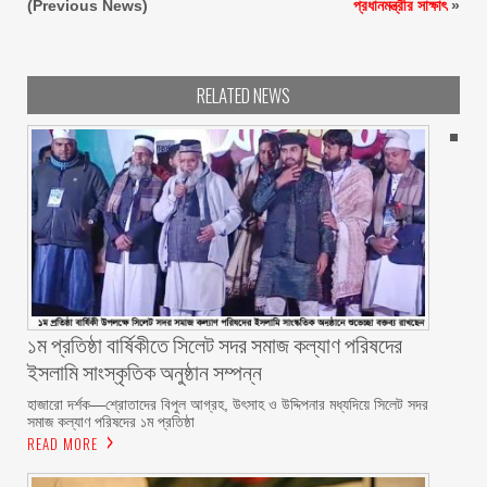
(Previous News)
প্রধানমন্ত্রীর সাক্ষাৎ
»
RELATED NEWS
১ম প্রতিষ্ঠা বার্ষিকীতে সিলেট সদর সমাজ কল্যাণ পরিষদের
ইসলামি সাংস্কৃতিক অনুষ্ঠান সম্পন্ন
‎হাজারো দর্শক—শ্রোতাদের বিপুল আগ্রহ, উৎসাহ ও উদ্দিপনার মধ্যদিয়ে সিলেট সদর
সমাজ কল্যাণ পরিষদের ১ম প্রতিষ্ঠা
READ MORE