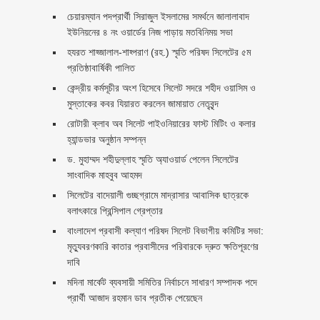
চেয়ারম্যান পদপ্রার্থী সিরাজুল ইসলামের সমর্থনে জালালাবাদ
ইউনিয়নের ৪ নং ওয়ার্ডের নিজ পাড়ায় মতবিনিময় সভা
হযরত শাহ্জালাল-শাহ্পরাণ (রহ.) স্মৃতি পরিষদ সিলেটের ৫ম
প্রতিষ্ঠাবার্ষিকী পালিত ‎​
কেন্দ্রীয় কর্মসূচীর অংশ হিসেবে সিলেট সদরে শহীদ ওয়াসিম ও
মুস্তাকের কবর যিয়ারত করলেন জামায়াত নেতৃবৃন্দ ‎
রোটারী ক্লাব অব সিলেট পাইওনিয়ারের ফাস্ট মিটিং ও কলার
হ্যান্ডভার অনুষ্ঠান সম্পন্ন
ড. মুহাম্মদ শহীদুল্লাহ স্মৃতি অ্যাওয়ার্ড পেলেন সিলেটের
সাংবাদিক মাহবুব আহমদ
সিলেটের বাদেয়ালী গুচ্ছগ্রামে মাদ্রাসার আবাসিক ছাত্রকে
বলাৎকারে প্রিন্সিপাল গ্রেপ্তার ‎
বাংলাদেশ প্রবাসী কল্যাণ পরিষদ সিলেট বিভাগীয় কমিটির সভা:
মৃত্যুবরণকারি কাতার প্রবাসীদের পরিবারকে দ্রুত ক্ষতিপূরণের
দাবি
মদিনা মার্কেট ব্যবসায়ী সমিতির নির্বাচনে সাধারণ সম্পাদক পদে
প্রার্থী আজাদ রহমান ডাব প্রতীক পেয়েছেন ‎