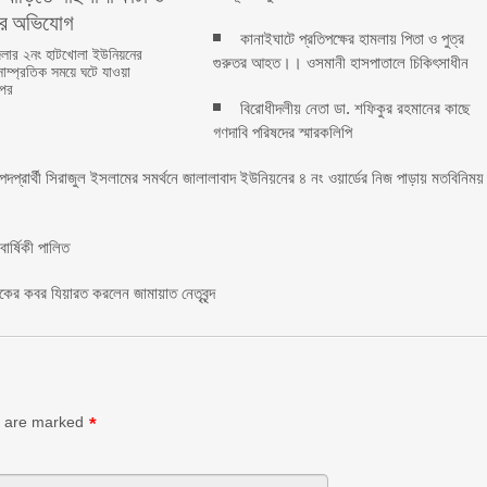
ের অভিযোগ
কানাইঘাটে প্রতিপক্ষের হামলায় পিতা ও পুত্র
লার ২নং হাটখোলা ইউনিয়নের
গুরুতর আহত।। ওসমানী হাসপাতালে চিকিৎসাধীন
সাম্প্রতিক সময়ে ঘটে যাওয়া
 পর
বিরোধীদলীয় নেতা ডা. শফিকুর রহমানের কাছে
গণদাবি পরিষদের স্মারকলিপি ‎
 পদপ্রার্থী সিরাজুল ইসলামের সমর্থনে জালালাবাদ ইউনিয়নের ৪ নং ওয়ার্ডের নিজ পাড়ায় মতবিনিময়
র্ষিকী পালিত ‎​
াকের কবর যিয়ারত করলেন জামায়াত নেতৃবৃন্দ ‎
s are marked
*