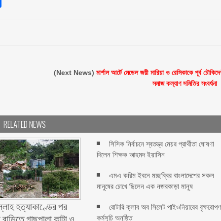
sApp
int
Share
(Next News)
মার্শাল আর্টে মেডেল জয়ী মারিয়া ও রেসিকাকে পূর্ব চৌকিদে
সমাজ কল্যাণ সমিতির সংবর্ধনা ‎
RELATED NEWS
সিসিক নির্বাচনে স্বতন্ত্র মেয়র প্রার্থীতা ঘোষণা
দিলেন শিক্ষক আহমদ ইয়াসিন
এমএ করিম ইবনে মচ্ছব্বির বাংলাদেশের সকল
মানুষের চোখে ছিলেন এক নজরকাড়া মানুষ ‎
ল্লাহ হত্যাকাণ্ডের পর
রোটারি ক্লাব অব সিলেট পাইওনিয়ারের বৃক্ষরোপ
 বাড়িতে গাছপালা কাটা ও
কর্মসূচি অনুষ্ঠিত