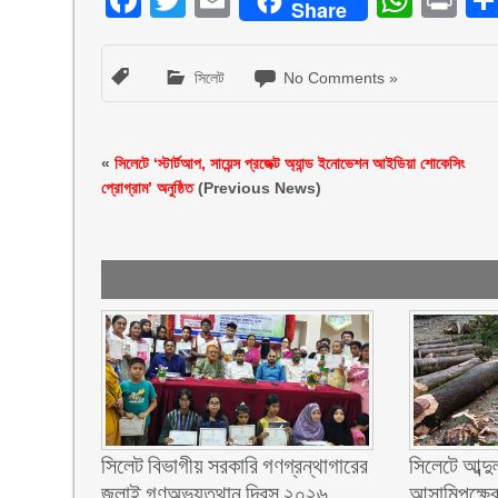
Facebook
Twitter
Email
What
Pr
Share
সিলেট
No Comments »
«
সিলেটে ‘স্টার্টআপ, সায়েন্স প্রজেক্ট অ্যান্ড ইনোভেশন আইডিয়া শোকেসিং
প্রোগ্রাম’ অনুষ্ঠিত
(Previous News)
সিলেট বিভাগীয় সরকারি গণগ্রন্থাগারের
সিলেটে আব্দু
জুলাই গণঅভ্যুত্থান দিবস ২০২৬
আসামিপক্ষের