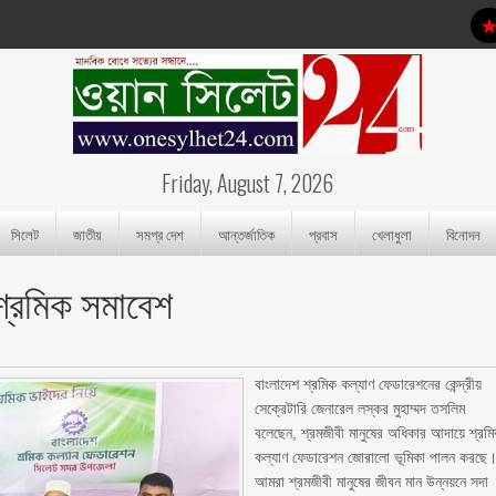
Friday, August 7, 2026
সিলেট
জাতীয়
সমগ্র দেশ
আন্তর্জাতিক
প্রবাস
খেলাধুলা
বিনোদন
 শ্রমিক সমাবেশ
বাংলাদেশ শ্রমিক কল্যাণ ফেডারেশনের কেন্দ্রীয়
সেক্রেটারি জেনারেল লস্কর মুহাম্মদ তসলিম
বলেছেন, শ্রমজীবী মানুষের অধিকার আদায়ে শ্রম
কল্যাণ ফেডারেশন জোরালো ভূমিকা পালন করছে
আমরা শ্রমজীবী মানুষের জীবন মান উন্নয়নে সদা