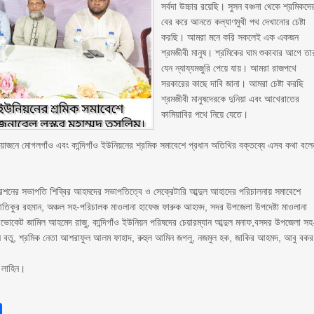
সর্বদা উচ্চার রয়েছি। সুসন বঞ্চনা থেকে শ্রমিকদে
বের করে আনতে কল্যাণমুখী পথ দেখানোর চেষ্টা
করছি। আমরা মনে করি সকলেই এক একজন
শ্রমজীবী মানুষ। শ্রমিকের ঘাম শুকাবার আগে তা
যেন ন্যায্যমজুরি পেয়ে যায়। আমরা রাজপথে
সরকারের কাছে দাবি জানা। আমরা চেষ্টা করছি
শ্রমজীবী মানুষদেরকে দুনিয়া এবং আখেরাতের
কামিয়াবির পথে নিয়ে যেতে।
োজনে মোগলগাঁও এবং কান্দিগাঁও ইউনিয়নের শ্রমিক সমাবেশে প্রধান অতিথির বক্তব্যে এসব কথা বলে
রেশনের সভাপতি শিব্বির আহমদের সভাপতিত্বে ও সেক্রেটারি আব্দুল আহাদের পরিচালনায় সমাবেশে
 মো. আতিকুর রহমান, অঞ্চল সহ-পরিচালক মাওলানা হাফেজ ফারুক আহমদ, সদর উপজেলা উপদেষ্টা মাওলানা
ভোকেট জামিল আহমেদ রাজু, কান্দিগাঁও ইউনিয়ন পরিষদের চেয়ারম্যান আব্দুল মনাফ,বসদর উপজেলা সহ
মান বতু, শ্রমিক নেতা আশরাফুল আলম ফাহাদ, রুহুল আমিন জগলু, নজমুল হক, জাকির আহমদ, আবু বকর
 লাহিন।