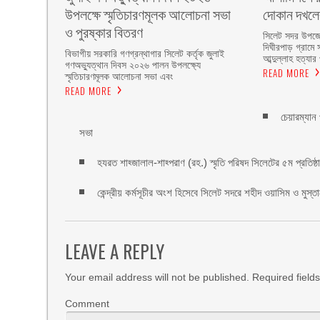
উপলক্ষে স্মৃতিচারণমূলক আলোচনা সভা
দোকান দখল
ও পুরষ্কার বিতরণ ‎ ‎
সিলেট সদর উপজে
দিঘীরপাড় গ্রামে 
বিভাগীয় সরকারি গণগ্রন্থাগার সিলেট কর্তৃক জুলাই
আব্দুল্লাহ হত্যার
গণঅভ্যুত্থান দিবস ২০২৬ পালন উপলক্ষ্যে
READ MORE
স্মৃতিচারণমূলক আলোচনা সভা এবং
READ MORE
চেয়ারম্যান
সভা
হযরত শাহ্জালাল-শাহ্পরাণ (রহ.) স্মৃতি পরিষদ সিলেটের ৫ম প্রতিষ্ঠাবা
কেন্দ্রীয় কর্মসূচীর অংশ হিসেবে সিলেট সদরে শহীদ ওয়াসিম ও মুস্ত
LEAVE A REPLY
Your email address will not be published.
Required field
Comment