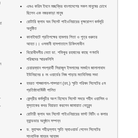
র
এমএ করিম ইবনে মচ্ছব্বির বাংলাদেশের সকল মানুষের চোখে
ছিলেন এক নজরকাড়া মানুষ ‎
রোটারি ক্লাব অব সিলেট পাইওনিয়ারের বৃক্ষরোপণ কর্মসূচি
রা
অনুষ্ঠিত
কানাইঘাটে প্রতিপক্ষের হামলায় পিতা ও পুত্র গুরুতর
আহত।। ওসমানী হাসপাতালে চিকিৎসাধীন
বিরোধীদলীয় নেতা ডা. শফিকুর রহমানের কাছে গণদাবি
পরিষদের স্মারকলিপি ‎
ন
চেয়ারম্যান পদপ্রার্থী সিরাজুল ইসলামের সমর্থনে জালালাবাদ
ইউনিয়নের ৪ নং ওয়ার্ডের নিজ পাড়ায় মতবিনিময় সভা
হযরত শাহ্জালাল-শাহ্পরাণ (রহ.) স্মৃতি পরিষদ সিলেটের ৫ম
প্রতিষ্ঠাবার্ষিকী পালিত ‎​
-
কেন্দ্রীয় কর্মসূচীর অংশ হিসেবে সিলেট সদরে শহীদ ওয়াসিম ও
,
মুস্তাকের কবর যিয়ারত করলেন জামায়াত নেতৃবৃন্দ ‎
রোটারী ক্লাব অব সিলেট পাইওনিয়ারের ফাস্ট মিটিং ও কলার
হ্যান্ডভার অনুষ্ঠান সম্পন্ন
ড. মুহাম্মদ শহীদুল্লাহ স্মৃতি অ্যাওয়ার্ড পেলেন সিলেটের
সাংবাদিক মাহবুব আহমদ