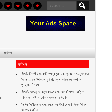
Search
for:
সাহিত্য
সর্বশেষ
সিলেট বিভাগীয় সরকারি গণগ্রন্থাগারের জুলাই গণঅভ্যুত্থান
দিবস ২০২৬ উপলক্ষে স্মৃতিচারণমূলক আলোচনা সভা ও
পুরষ্কার বিতরণ ‎ ‎
সিলেটে আব্দুল্লাহ হত্যাকাণ্ডের পর আসামিপক্ষের বাড়িতে
গাছপালা কাটা ও দোকান দখলের অভিযোগ
িক
।
সিসিক নির্বাচনে স্বতন্ত্র মেয়র প্রার্থীতা ঘোষণা দিলেন শিক্ষক
আহমদ ইয়াসিন