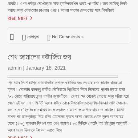
ভাবছি। এখন পর্যন্ত সেপ্টেম্বরে সাফ চ্যাম্পিয়নশিপ ধরেই এগোচ্ছি। তবে সবকিছু নির্ভর
করছে অন্য দেশগুলোর চাওয়ার ওপর। আমরা সাফের দেশগুলোর সঙ্গে শিগগিরই
READ MORE
খেলাধুলা
No Comments »
শেখ জামালের কষ্টার্জিত জয়
admin
|
January 18, 2021
প্রিমিয়ার লিগে চট্টগ্রাম আবাহনীর বিপক্ষে কষ্টার্জিত জয় পেয়েছে শেখ জামাল ধানমণ্ডি
ক্লাব। সোমবার বঙ্গবন্ধু জাতীয় স্টেডিয়ামে প্রিমিয়ার লিগে নিজেদের প্রথম ম্যাচে তারা
২-১ গোলে হারিয়েছে বন্দর নগরীর ক্লাবটিকে। খেলার শুরু থেকেই গোলের জন্য মরিয়া হয়ে
খেলে দুই দল। ৪০ মিনিটে বক্সের বাইরে থেকে উজবেকিস্তানের মিডফিল্ডার লালি জোনোভ
ওতাবেকের ফ্রিকিকে সরাসরি জালে জড়ালে ১-০ গোলে এগিয়ে যায় শেখ জামাল। মিনিট
দশেক পর ডানপ্রান্ত দিয়ে মনির হোসেনের ক্রসে বক্সের ভেতরে থেকে নূরুল আবসারের
হেডে (২-০) ব্যবধান দ্বিগুণ করে শেখ জামাল। ৮৩ মিনিটে পেনাল্টি পায় চট্টগ্রাম আবাহনী।
বক্সের মধ্যে নিক্সনকে ট্যাকল করতে গিয়ে