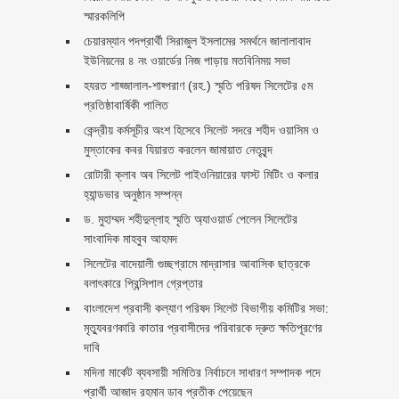
স্মারকলিপি ‎
চেয়ারম্যান পদপ্রার্থী সিরাজুল ইসলামের সমর্থনে জালালাবাদ
ইউনিয়নের ৪ নং ওয়ার্ডের নিজ পাড়ায় মতবিনিময় সভা
হযরত শাহ্জালাল-শাহ্পরাণ (রহ.) স্মৃতি পরিষদ সিলেটের ৫ম
প্রতিষ্ঠাবার্ষিকী পালিত ‎​
কেন্দ্রীয় কর্মসূচীর অংশ হিসেবে সিলেট সদরে শহীদ ওয়াসিম ও
মুস্তাকের কবর যিয়ারত করলেন জামায়াত নেতৃবৃন্দ ‎
রোটারী ক্লাব অব সিলেট পাইওনিয়ারের ফাস্ট মিটিং ও কলার
হ্যান্ডভার অনুষ্ঠান সম্পন্ন
ড. মুহাম্মদ শহীদুল্লাহ স্মৃতি অ্যাওয়ার্ড পেলেন সিলেটের
সাংবাদিক মাহবুব আহমদ
সিলেটের বাদেয়ালী গুচ্ছগ্রামে মাদ্রাসার আবাসিক ছাত্রকে
বলাৎকারে প্রিন্সিপাল গ্রেপ্তার ‎
বাংলাদেশ প্রবাসী কল্যাণ পরিষদ সিলেট বিভাগীয় কমিটির সভা:
মৃত্যুবরণকারি কাতার প্রবাসীদের পরিবারকে দ্রুত ক্ষতিপূরণের
দাবি
মদিনা মার্কেট ব্যবসায়ী সমিতির নির্বাচনে সাধারণ সম্পাদক পদে
প্রার্থী আজাদ রহমান ডাব প্রতীক পেয়েছেন ‎