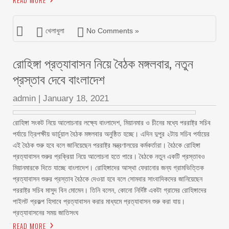
READ MORE
খেলাধুলা
No Comments »
রোহিঙ্গা প্রত্যাবাসন নিয়ে বৈঠক মঙ্গলবার, নতুন
প্রস্তাব দেবে বাংলাদেশ
admin
|
January 18, 2021
রোহিঙ্গা সংকট নিয়ে আলোচনার লক্ষ্যে বাংলাদেশ, মিয়ানমার ও চীনের মধ্যে পররাষ্ট্র সচিব
পর্যায়ে ত্রিপক্ষীয় ভার্চুয়াল বৈঠক মঙ্গলবার অনুষ্ঠিত হচ্ছে। এদিন দুপুর ২টায় সচিব পর্যায়ের
এই বৈঠক শুরু হবে বলে জানিয়েছেন পররাষ্ট্র মন্ত্রণালয়ের কর্মকর্তারা। বৈঠকে রোহিঙ্গা
প্রত্যাবাসন শুরুর প্রক্রিয়া নিয়ে আলোচনা হতে পারে। বৈঠকে নতুন একটি প্রস্তাবও
মিয়ানমারকে দিতে যাচ্ছে বাংলাদেশ। রোহিঙ্গাদের আস্থা ফেরানোর জন্য গ্রামভিত্তিক
প্রত্যাবাসন শুরুর প্রস্তাব বৈঠকে দেওয়া হবে বলে সোমবার সাংবাদিকদের জানিয়েছেন
পররাষ্ট্র সচিব মাসুদ বিন মোমেন। তিনি বলেন, কোনো নির্দিষ্ট একটা গ্রামের রোহিঙ্গাদের
পাইলট প্রকল্প হিসাবে প্রত্যাবাসন করার মাধ্যমে প্রত্যাবাসন শুরু করা যায়।
প্রত্যাবাসনের সময় জাতিসংঘ
READ MORE