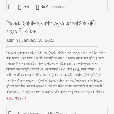
সিলেট
No Comments »
সিলেটে ইয়াবাসহ বরখাস্তকৃত এসআই ও নারী
সহযোগী আটক
admin
|
January 18, 2021
সিলেটের সুবিদবাজার থেকে ইয়াবাসহ পুলিশের সাময়িক বরখাস্তকৃত এক এসআইকে আটক
করা হয়েছে। তার সাথে এক নারী সহযোগীসহ আরও ৩ জনকে আটক করে পুলিশ। আজ
সোমবার বিকাল সোয়া ৪টার দিকে এ পাঁচজনকে আটক করা হয়। আটককৃতরা হলেন-
সাময়িক বরখাস্তকৃত এসআই মো. রোকনউদ্দিন (৪২), রীমা (৪২), জসিম উদ্দিন (২৪),
ফাহিম শাহরিয়ার (৪১) ও ফরিদ আহমেদ (৪৫)। রোকনউদ্দিন আর্মড পুলিশ ব্যাটালিয়নে
(এপিবিএন) কাজ করতেন। পুলিশ জানিয়েছে, গোপন সংবাদের ভিত্তিতে সুবিদবাজারের
চন্দ্রিমা আবাসিক এলাকার ব্লক-এ’র ৩নং খাঁন মঞ্জিল বাসায় কোতোয়ালী থানার সহকারী
কমিশনার মো. সামসুদ্দিন সালেহ আহমেদ ও ওসি এসএম আবু ফরহাদের নেতৃত্বে অভিযান
READ MORE
আইন আদালত
No Comments »