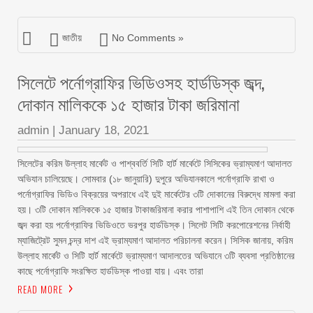
জাতীয়
No Comments »
সিলেটে পর্নোগ্রাফির ভিডিওসহ হার্ডডিস্ক জব্দ,
দোকান মালিককে ১৫ হাজার টাকা জরিমানা
admin
|
January 18, 2021
সিলেটের করিম উল্লাহ মার্কেট ও পাশ্ববর্তি সিটি হার্ট মার্কেটে সিসিকের ভ্রাম্যমাণ আদালত
অভিযান চালিয়েছে। সোমবার (১৮ জানুয়ারি) দুপুরে অভিযানকালে পর্নোগ্রাফি রাখা ও
পর্নোগ্রাফির ভিডিও বিক্রয়ের অপরাধে এই দুই মার্কেটের ৩টি দোকানের বিরুদ্ধে মামলা করা
হয়। ৩টি দোকান মালিককে ১৫ হাজার টাকাজরিমানা করার পাশাপাশি এই তিন দোকান থেকে
জব্দ করা হয় পর্নোগ্রাফির ভিডিওতে ভরপুর হার্ডডিস্ক। সিলেট সিটি করপোরেশনের নির্বাহী
ম্যাজিট্রেট সুমন চন্দ্র দাশ এই ভ্রাম্যমাণ আদালত পরিচালনা করেন। সিসিক জানায়, করিম
উল্লাহ মার্কেট ও সিটি হার্ট মার্কেটে ভ্রাম্যমাণ আদালতের অভিযানে ৩টি ব্যবসা প্রতিষ্ঠানের
কাছে পর্নোগ্রাফি সংরক্ষিত হার্ডডিস্ক পাওয়া যায়। এবং তারা
READ MORE