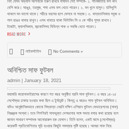
নিই যেসব অভ্যাস আপনাকে তরুণ রাখবে দীর্ঘদিন সেই সম্পর্কে- ১. পানিজাতীয় ফল খান
বেশি করে। আঙুর, তরমুজ, শসা এসব ফল খেতে পারেন। ২. মন খুলে হাসুন। হাসিখুশি
থাকলে মন ভালো থাকে। শরীরে বয়সের ছাপ ফেলবে না সহজে। ৩. খাদ্যতালিকায় সবুজ ও
লাল রঙের খাবার রাখুন। এসব খাবারে থাকা ভিটামিন সি ও কে শরীর সুস্থ রাখবে।
টমেটো, ক্যাপসিকাম, ব্রকোলিসহ বিভিন্ন শাক ও সবজি খেতে পারেন।
READ MORE
লাইফস্টাইল
No Comments »
অনিশ্চিত সাফ ফুটবল
admin
|
January 18, 2021
মহামারি করোনাভাইরাসের কারণে গত বছর অনুষ্ঠিত হয়নি সাফ ফুটবল। এ বছর ১৪-২৫
সেপ্টেম্বর ঢাকায় হওয়ার কথা ছিল এ টুর্নামেন্ট। কিন্তু এ বছরও সাফ ফুটবল অনিশ্চিত।
যদিও আনুষ্ঠানিকভাবে কোনো সিদ্ধান্ত নেয়নি দক্ষিণ এশিয়ান ফুটবল ফেডারেশনের (সাফ)
নিয়ন্ত্রক সংস্থা। তবে শিগগিরই সাফভুক্ত দেশগুলোর সঙ্গে সভায় বসার কথা রয়েছে বলে
জানান সাধারণ সম্পাদক আনোয়ারুল হক হেলাল। তিনি বলেন, একই মাসে (সেপ্টেম্বর)
কয়েকটি প্রতিযোগিতার সূচি হওয়ায় কিছুটা সমস্যার সৃষ্টি হয়েছে। আমরা সাফ নিয়ে