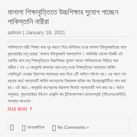
মালালা শিক্ষাবৃত্তিতে উচ্চশিক্ষার সুযোগ পাচ্ছেন
পাকিস্তানি নারীরা
admin
|
January 18, 2021
পাকিস্তানে নারী শিক্ষার বাধা দূর করতে গিয়ে গুলিবিদ্ধ হওয়া মালালা ইউসুফজাইয়ের নামে
যুক্তরাষ্ট্রে চালু হয়েছে `মালালা ইউসুফজাই স্কলারশিপ’। সর্বকনিষ্ঠ নোবেল বিজয়ী এই
তরুণীর নামে চালু শিক্ষাবৃত্তিতে উচ্চশিক্ষার সুযোগ পাবেন পাকিস্তানের পিছিয়ে পড়া
নারীরা। গত ১৩ জানুয়ারি মালালার নামে চালু হওয়া শিক্ষাবৃত্তির প্রস্তাবে মার্কিন
প্রেসিডেন্ট ডোনাল্ড ট্রাম্পের স্বাক্ষরের মধ্য দিয়ে এটি আইনে পরিণত হয়। এর আগে গত
বছরের মার্চে প্রস্তাবটি মার্কিন কংগ্রেসের নিম্নকক্ষ হাউজ অব রিপ্রেজেন্টেটিভে পাস করা
হয়। এই বছর ১ জানুয়ারি কংগ্রেসের উচ্চকক্ষ সিনেটে প্রস্তাবটি পাস করা হয়। আইন
অনুসারে, যুক্তরাষ্ট্রের ইউএস এজেন্সি অব ইন্টারন্যাশনাল ডেভেলপমেন্ট (ইউএসএআইডি)
সংস্থার আওতায়
READ MORE
আন্তর্জাতিক
No Comments »