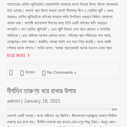
পাশ্চাত্যের রোমিও জুলিয়েটের প্রেমকাহিনি আমাদের বাংলা সিনেমা কিংবা নাটকে অনেকবার
উঠে এসেছে। কখনো গল্পে কিংবা কখনো নামেই সীমাবদ্ধ ছিল এ প্রেমিক জুটি। এবার
আবারও রোমিও জুলিয়েটকে নাটকের মাধ্যমে পর্দায় উপস্থিত করছেন নির্মাতা মোস্তফা
কামাল রাজ। আগামী ভালোবাসা দিবসের জন্য তিনি একটি নাটকের শুটিং করেছেন
সম্প্রতি। নাম ‘রোমিও জুলিয়েট’। এতে জুটি হিসাবে দেখা যাবে জোভান ও তাসনিয়া
ফারিনকে। এতে অভিনয় প্রসঙ্গে জোভান বলেন, ‘নাটকের গল্পে পরিবারের কথা আছে,
রোমান্সেরও রসদ আছে। কাজটিও আমরা সবাই বেশ যত্ন নিয়ে করেছি। আশা করছি
দর্শকের ভালো লাগবে।’ ফারিন বলেন, ‘আমরা প্রত্যেকেই অনেক সচেতন থেকে শ্রম
READ MORE
বিনোদন
No Comments »
দীর্ঘদিন তারুণ্য ধরে রাখার উপায়
admin
|
January 18, 2021
বয়স
কেবলই একটি সংখ্যা। মনের সজীবতা বড় জিনিস। জীবনযাপনে স্বাচ্ছন্দ্য থাকলে দীর্ঘদিন
তারুণ্য ধরে রাখা যায়। দীর্ঘদিন তারুণ্য ধরে রাখতে মেনে চলুন কিছু নিয়ম। আসুন জেনে