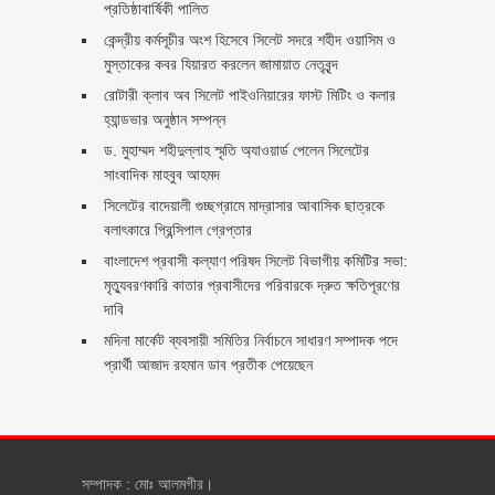
প্রতিষ্ঠাবার্ষিকী পালিত ‎​
কেন্দ্রীয় কর্মসূচীর অংশ হিসেবে সিলেট সদরে শহীদ ওয়াসিম ও
মুস্তাকের কবর যিয়ারত করলেন জামায়াত নেতৃবৃন্দ ‎
রোটারী ক্লাব অব সিলেট পাইওনিয়ারের ফাস্ট মিটিং ও কলার
হ্যান্ডভার অনুষ্ঠান সম্পন্ন
ড. মুহাম্মদ শহীদুল্লাহ স্মৃতি অ্যাওয়ার্ড পেলেন সিলেটের
সাংবাদিক মাহবুব আহমদ
সিলেটের বাদেয়ালী গুচ্ছগ্রামে মাদ্রাসার আবাসিক ছাত্রকে
বলাৎকারে প্রিন্সিপাল গ্রেপ্তার ‎
বাংলাদেশ প্রবাসী কল্যাণ পরিষদ সিলেট বিভাগীয় কমিটির সভা:
মৃত্যুবরণকারি কাতার প্রবাসীদের পরিবারকে দ্রুত ক্ষতিপূরণের
দাবি
মদিনা মার্কেট ব্যবসায়ী সমিতির নির্বাচনে সাধারণ সম্পাদক পদে
প্রার্থী আজাদ রহমান ডাব প্রতীক পেয়েছেন ‎
সম্পাদক : মোঃ আলমগীর।