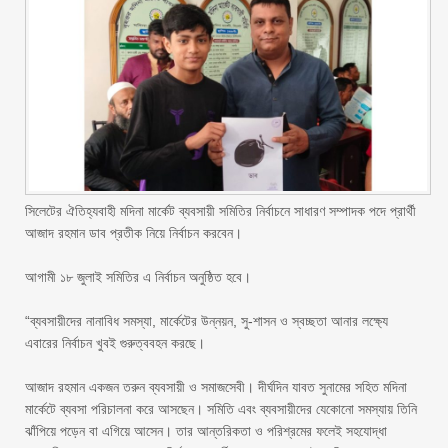
সিলেটের ঐতিহ্যবাহী মদিনা মার্কেট ব্যবসায়ী সমিতির নির্বাচনে সাধারণ সম্পাদক পদে প্রার্থী
আজাদ রহমান ডাব প্রতীক নিয়ে নির্বাচন করবেন।
‎আগামী ১৮ জুলাই সমিতির এ নির্বাচন অনুষ্ঠিত হবে।
‎“ব্যবসায়ীদের নানাবিধ সমস্যা, মার্কেটের উন্নয়ন, সু-শাসন ও স্বচ্ছতা আনার লক্ষ্যে
এবারের নির্বাচন খুবই গুরুত্ববহন করছে।
‎আজাদ রহমান একজন তরুন ব্যবসায়ী ও সমাজসেবী। দীর্ঘদিন যাবত সুনামের সহিত মদিনা
মার্কেটে ব্যবসা পরিচালনা করে আসছেন। সমিতি এবং ব্যবসায়ীদের যেকোনো সমস্যায় তিনি
ঝাঁপিয়ে পড়েন বা এগিয়ে আসেন। তার আন্তরিকতা ও পরিশ্রমের ফলেই সহযোদ্ধা