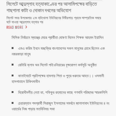
সিলেটে আব্দুল্লাহ হত্যাকাণ্ডের পর আসামিপক্ষের বাড়িতে
গাছপালা কাটা ও দোকান দখলের অভিযোগ
সিলেট সদর উপজেলার ২নং হাটখোলা ইউনিয়নের দিঘীরপাড় গ্রামে সাম্প্রতিক সময়ে
ঘটে যাওয়া আব্দুল্লাহ হত্যার পর
READ MORE
সিসিক নির্বাচনে স্বতন্ত্র মেয়র প্রার্থীতা ঘোষণা দিলেন শিক্ষক আহমদ ইয়াসিন
এমএ করিম ইবনে মচ্ছব্বির বাংলাদেশের সকল মানুষের চোখে ছিলেন এক
নজরকাড়া মানুষ ‎
রোটারি ক্লাব অব সিলেট পাইওনিয়ারের বৃক্ষরোপণ কর্মসূচি অনুষ্ঠিত
কানাইঘাটে প্রতিপক্ষের হামলায় পিতা ও পুত্র গুরুতর আহত।। ওসমানী
হাসপাতালে চিকিৎসাধীন
বিরোধীদলীয় নেতা ডা. শফিকুর রহমানের কাছে গণদাবি পরিষদের স্মারকলিপি ‎
চেয়ারম্যান পদপ্রার্থী সিরাজুল ইসলামের সমর্থনে জালালাবাদ ইউনিয়নের ৪ নং
ওয়ার্ডের নিজ পাড়ায় মতবিনিময় সভা