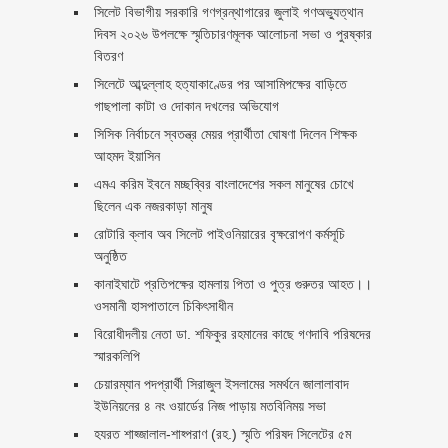
সিলেট বিভাগীয় সরকারি গণগ্রন্থাগারের জুলাই গণঅভ্যুত্থান
দিবস ২০২৬ উপলক্ষে স্মৃতিচারণমূলক আলোচনা সভা ও পুরষ্কার
বিতরণ ‎ ‎
সিলেটে আব্দুল্লাহ হত্যাকাণ্ডের পর আসামিপক্ষের বাড়িতে
গাছপালা কাটা ও দোকান দখলের অভিযোগ
সিসিক নির্বাচনে স্বতন্ত্র মেয়র প্রার্থীতা ঘোষণা দিলেন শিক্ষক
আহমদ ইয়াসিন
এমএ করিম ইবনে মচ্ছব্বির বাংলাদেশের সকল মানুষের চোখে
ছিলেন এক নজরকাড়া মানুষ ‎
রোটারি ক্লাব অব সিলেট পাইওনিয়ারের বৃক্ষরোপণ কর্মসূচি
অনুষ্ঠিত
কানাইঘাটে প্রতিপক্ষের হামলায় পিতা ও পুত্র গুরুতর আহত।।
ওসমানী হাসপাতালে চিকিৎসাধীন
বিরোধীদলীয় নেতা ডা. শফিকুর রহমানের কাছে গণদাবি পরিষদের
স্মারকলিপি ‎
চেয়ারম্যান পদপ্রার্থী সিরাজুল ইসলামের সমর্থনে জালালাবাদ
ইউনিয়নের ৪ নং ওয়ার্ডের নিজ পাড়ায় মতবিনিময় সভা
হযরত শাহ্জালাল-শাহ্পরাণ (রহ.) স্মৃতি পরিষদ সিলেটের ৫ম