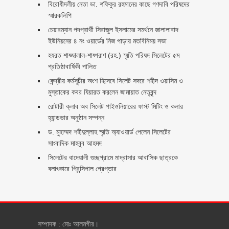
বিরোধীদলীয় নেতা ডা. শফিকুর রহমানের কাছে গণদাবি পরিষদের
স্মারকলিপি ‎
চেয়ারম্যান পদপ্রার্থী সিরাজুল ইসলামের সমর্থনে জালালাবাদ
ইউনিয়নের ৪ নং ওয়ার্ডের নিজ পাড়ায় মতবিনিময় সভা
হযরত শাহ্জালাল-শাহ্পরাণ (রহ.) স্মৃতি পরিষদ সিলেটের ৫ম
প্রতিষ্ঠাবার্ষিকী পালিত ‎​
কেন্দ্রীয় কর্মসূচীর অংশ হিসেবে সিলেট সদরে শহীদ ওয়াসিম ও
মুস্তাকের কবর যিয়ারত করলেন জামায়াত নেতৃবৃন্দ ‎
রোটারী ক্লাব অব সিলেট পাইওনিয়ারের ফাস্ট মিটিং ও কলার
হ্যান্ডভার অনুষ্ঠান সম্পন্ন
ড. মুহাম্মদ শহীদুল্লাহ স্মৃতি অ্যাওয়ার্ড পেলেন সিলেটের
সাংবাদিক মাহবুব আহমদ
সিলেটের বাদেয়ালী গুচ্ছগ্রামে মাদ্রাসার আবাসিক ছাত্রকে
বলাৎকারে প্রিন্সিপাল গ্রেপ্তার ‎
সম্পাদক : মোঃ আলমগীর।