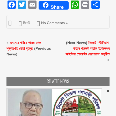
Facebook
Twitter
Email
WhatsAp
Print
Sha
Share
সিলেট
No Comments »
«
অবশেষে পরিচয় পাওয়া গেল
(Next News)
সিলেটে ‘স্টার্টআপ,
শূন্যরেখায় ঘোরা বৃদ্ধের
(Previous
সায়েন্স প্রজেক্ট অ্যান্ড ইনোভেশন
News)
আইডিয়া শোকেসিং প্রোগ্রাম’ অনুষ্ঠিত
»
RELATED NEWS