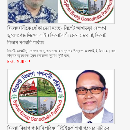
‎সিলেটবাসীকে ধোঁকা দেয়া হচ্ছে- সিলেট আখাউড়া রেলপথ
ডুয়েলগেজ সিঙ্গেল লাইন সিলেটবাসী মেনে নেবে না, সিলেট
বিভাগ গণদাবি পরিষদ
‎​সিলেট-আখাউড়া রেলপথকে ডুয়েলগেজে রূপান্তরের উদ্যোগ অবশ্যই ইতিবাচক। এর
মাধ্যমে ব্রডগেজ ট্রেন চলাচলের সুযোগ সৃষ্টি হবে,
READ MORE
সিলেট বিভাগ গণদাবি পরিষদ নিউইয়র্ক শাখা গঠনের দায়িত্ব