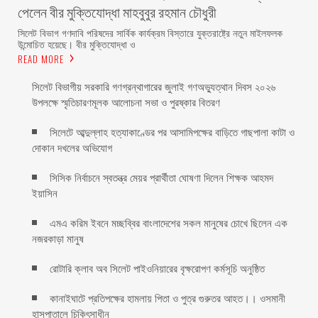
পেলেন বীর মুক্তিযোদ্ধা মাহবুবুর রহমান চৌধুরী ‎ ‎
‎সিলেট বিভাগ গণদাবি পরিষদের সার্বিক কার্যক্রম বিস্তারে যুক্তরাষ্ট্রে নতুন মাইলফলক
উন্মোচিত হয়েছে। বীর মুক্তিযোদ্ধা ও
READ MORE
সিলেট বিভাগীয় সরকারি গণগ্রন্থাগারের জুলাই গণঅভ্যুত্থান দিবস ২০২৬
উপলক্ষে স্মৃতিচারণমূলক আলোচনা সভা ও পুরষ্কার বিতরণ ‎ ‎
সিলেটে আব্দুল্লাহ হত্যাকাণ্ডের পর আসামিপক্ষের বাড়িতে গাছপালা কাটা ও
দোকান দখলের অভিযোগ
সিসিক নির্বাচনে স্বতন্ত্র মেয়র প্রার্থীতা ঘোষণা দিলেন শিক্ষক আহমদ
ইয়াসিন
এমএ করিম ইবনে মচ্ছব্বির বাংলাদেশের সকল মানুষের চোখে ছিলেন এক
নজরকাড়া মানুষ ‎
রোটারি ক্লাব অব সিলেট পাইওনিয়ারের বৃক্ষরোপণ কর্মসূচি অনুষ্ঠিত
কানাইঘাটে প্রতিপক্ষের হামলায় পিতা ও পুত্র গুরুতর আহত।। ওসমানী
হাসপাতালে চিকিৎসাধীন