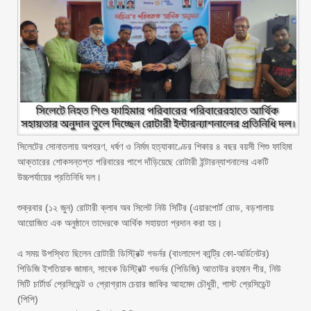
‎সিলেটের সোনাতলায় অপহরণ, ধর্ষণ ও নির্মম হত্যাকাণ্ডের শিকার ৪ বছর বয়সী শিশু ফাহিমা
আক্তারের শোকসন্তপ্ত পরিবারের পাশে দাঁড়িয়েছে রোটারী ইন্টারন্যাশনালের একটি
উচ্চপর্যায়ের প্রতিনিধি দল।
‎শুক্রবার (১২ জুন) ​রোটারী ক্লাব অব সিলেট নিউ সিটির (এয়ারপোর্ট রোড, বড়শালায়
আয়োজিত এক অনুষ্ঠানে তাদেরকে আর্থিক সহায়তা প্রদান করা হয়।
‎এ সময় উপস্থিত ছিলেন রোটারী ডিস্ট্রিক্ট গভর্নর (বাংলাদেশ কান্ট্রি কো-অর্ডিনেটর)
পিডিজি ইশতিয়াক জামান, সাবেক ডিস্ট্রিক্ট গভর্নর (পিডিজি)​ আতাউর রহমান পীর, নিউ
সিটি চার্টার্ড প্রেসিডেন্ট ও প্রোগ্রাম চেয়ার ​জাকির আহমেদ চৌধুরী, পাস্ট প্রেসিডেন্ট
(পিপি)