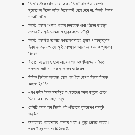
‎সিলেটবাসীকে ধোঁকা দেয়া হচ্ছে- সিলেট আখাউড়া রেলপথ
ডুয়েলগেজ সিঙ্গেল লাইন সিলেটবাসী মেনে নেবে না, সিলেট বিভাগ
গণদাবি পরিষদ
সিলেট বিভাগ গণদাবি পরিষদ নিউইয়র্ক শাখা গঠনের দায়িত্ব
পেলেন বীর মুক্তিযোদ্ধা মাহবুবুর রহমান চৌধুরী ‎ ‎
সিলেট বিভাগীয় সরকারি গণগ্রন্থাগারের জুলাই গণঅভ্যুত্থান
দিবস ২০২৬ উপলক্ষে স্মৃতিচারণমূলক আলোচনা সভা ও পুরষ্কার
বিতরণ ‎ ‎
সিলেটে আব্দুল্লাহ হত্যাকাণ্ডের পর আসামিপক্ষের বাড়িতে
গাছপালা কাটা ও দোকান দখলের অভিযোগ
সিসিক নির্বাচনে স্বতন্ত্র মেয়র প্রার্থীতা ঘোষণা দিলেন শিক্ষক
আহমদ ইয়াসিন
এমএ করিম ইবনে মচ্ছব্বির বাংলাদেশের সকল মানুষের চোখে
ছিলেন এক নজরকাড়া মানুষ ‎
রোটারি ক্লাব অব সিলেট পাইওনিয়ারের বৃক্ষরোপণ কর্মসূচি
অনুষ্ঠিত
কানাইঘাটে প্রতিপক্ষের হামলায় পিতা ও পুত্র গুরুতর আহত।।
ওসমানী হাসপাতালে চিকিৎসাধীন