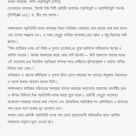
‎​কয়েস আহমেদ, পাস্ট প্রেসিডেন্ট (পিপি)
‎​তোফায়েল আহমেদ, সিলেট নিউ সিটি রোটারী ক্লাবের প্রেসিডেন্ট ও অ্যাসিস্ট্যান্ট গভর্নর
(ডিস্ট্রিক্ট ৬৫)। ​ড. মীর শাহ আলম।
‎​সাক্ষাৎকালে প্রতিনিধি দলের সদস্যরা নিহত ফাহিমার শোকাহত বাবা-মায়ের সঙ্গে কথা বলেন
এবং তাদের সান্ত্বনা দেন। এ সময় নেতৃবৃন্দ ফাহিমা হত্যাকাণ্ডের দ্রুত ও সুষ্ঠু বিচারের দাবি
জানান।
‎​”শিশু ফাহিমার ওপর এই নির্মম ও নৃশংস হত্যাকাণ্ড পুরো জাতিকে গভীরভাবে স্তব্ধ ও
ব্যথিত করেছে। আমরা সরকারের কাছে জোর দাবি জানাই— অতি দ্রুততম সময়ের মধ্যে
এই হত্যাকাণ্ডের বিচারিক প্রক্রিয়া সম্পন্ন করে দোষীদের দৃষ্টান্তমূলক ও কঠোর শাস্তি
নিশ্চিত করা হোক।”
‎​ভবিষ্যতে এ ধরনের মর্মান্তিক ও নৃশংস ঘটনা রোধে সমাজের সব স্তরের মানুষকে ঐক্যবদ্ধ
ও সতর্ক থাকার আহ্বান জানান তিনি।
‎​সাক্ষাৎকালে ফাহিমার পরিবারের সদস্যরা তাদের আদরের সন্তানকে হারানোর অবর্ণনীয় দুঃখ
ও ঘটনার বিভিন্ন দিক প্রতিনিধি দলের কাছে তুলে ধরেন। রোটারী নেতৃবৃন্দ অত্যন্ত
মনোযোগ সহকারে তাদের কথা শোনেন এবং ন্যায়বিচার প্রতিষ্ঠায় সব রোটারিয়ান ও ক্লাবের
পক্ষ থেকে পাশে থাকার দৃঢ় আশ্বাস দেন।
‎​সাক্ষাৎ শেষে রোটারী প্রতিনিধি দলের পক্ষ থেকে ভুক্তভোগী পরিবারটির হাতে আর্থিক
সহায়তার অনুদান তুলে দেওয়া হয়।