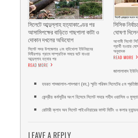
সিলেটে আব্দুল্লাহ হত্যাকাণ্ডের পর
সিসিক নির্বাচন
আসামিপক্ষের বাড়িতে গাছপালা কাটা ও
ঘোষণা দিলে
দোকান দখলের অভিযোগ
আগামী সিলেট সিটি
প্রার্থী হওয়ার ঘো
সিলেট সদর উপজেলার ২নং হাটখোলা ইউনিয়নের
অনুবাদক
দিঘীরপাড় গ্রামে সাম্প্রতিক সময়ে ঘটে যাওয়া
READ MORE
আব্দুল্লাহ হত্যার পর
READ MORE
জালালাবাদ ইউনি
হযরত শাহ্জালাল-শাহ্পরাণ (রহ.) স্মৃতি পরিষদ সিলেটের ৫ম প্রতিষ্ঠাবা
কেন্দ্রীয় কর্মসূচীর অংশ হিসেবে সিলেট সদরে শহীদ ওয়াসিম ও মুস্ত
রোটারী ক্লাব অব সিলেট পাইওনিয়ারের ফাস্ট মিটিং ও কলার হ্যান্ডভা
LEAVE A REPLY