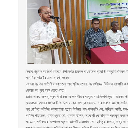
সভায় প্রধান অতিথি হিসেবে উপস্থিত ছিলেন বাংলাদেশ প্রবাসী কল্যাণ পরিষদ 
আংশিক কমিটির নাম ঘোষণা করেন।
‎এসময় প্রধান অতিথির বক্তব্যে শাহ মুনিম বলেন, প্রবাসীদের বিভিন্ন হয়রানি 
ফেরার আগ্রহ কমে যেতে পারে।
‎তিনি আরও বলেন, প্রবাসীরা দেশের অর্থনীতির অন্যতম চালিকাশক্তি। তাদের পাঠান
অবদানের যথাযথ মর্যাদা দিয়ে তাদের নানা সমস্যা সমাধানে সরকারকে আরও কার্
‎গহ ঘোষিত কমিটির অন্যান্যরা হলেন সিনিয়র সহ-সভাপতি মো. ইদ্রিস আলী, সহ-স
আমিন পারভেজ, কোষাধ্যক্ষ মো. বেলাল উদ্দিন, সহকারী কোষাধ্যক্ষ শফিকুর রহ
আহমদ, ধর্মবিষয়ক সম্পাদক অ্যাডভোকেট মাওলানা মো. হাবিবুর রহমান, তথ্য 