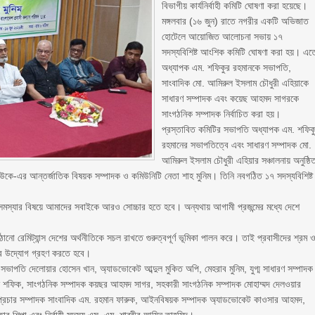
বিভাগীয় কার্যনির্বাহী কমিটি ঘোষণা করা হয়েছে।
‎মঙ্গলবার (১৬ জুন) রাতে নগরীর একটি অভিজাত
হোটেলে আয়োজিত আলোচনা সভায় ১৭
সদস্যবিশিষ্ট আংশিক কমিটি ঘোষণা করা হয়। এত
অধ্যাপক এম. শফিকুর রহমানকে সভাপতি,
সাংবাদিক মো. আমিরুল ইসলাম চৌধুরী এহিয়াকে
সাধারণ সম্পাদক এবং কয়েছ আহমদ সাগরকে
সাংগঠনিক সম্পাদক নির্বাচিত করা হয়।
‎প্রস্তাবিত কমিটির সভাপতি অধ্যাপক এম. শফিক
রহমানের সভাপতিত্বে এবং সাধারণ সম্পাদক মো.
আমিরুল ইসলাম চৌধুরী এহিয়ার সঞ্চালনায় অনুষ্ঠি
ইউকে-এর আন্তর্জাতিক বিষয়ক সম্পাদক ও কমিউনিটি নেতা শাহ মুনিম। তিনি নবগঠিত ১৭ সদস্যবিশিষ্ট
ও সমস্যার বিষয়ে আমাদের সবাইকে আরও সোচ্চার হতে হবে। অন্যথায় আগামী প্রজন্মের মধ্যে দেশে
ো রেমিট্যান্স দেশের অর্থনীতিকে সচল রাখতে গুরুত্বপূর্ণ ভূমিকা পালন করে। তাই প্রবাসীদের শ্রম 
যকর উদ্যোগ গ্রহণ করতে হবে।
ভাপতি দেলোয়ার হোসেন খান, অ্যাডভোকেট আব্দুল মুকিত অপি, মেহরাব মুনিম, যুগ্ম সাধারণ সম্পাদক
মান শফিক, সাংগঠনিক সম্পাদক কয়ছর আহমদ সাগর, সহকারী সাংগঠনিক সম্পাদক মোহাম্মদ দেলওয়ার
ও প্রচার সম্পাদক সাংবাদিক এম. রহমান ফারুক, আইনবিষয়ক সম্পাদক অ্যাডভোকেট কাওসার আহমদ,