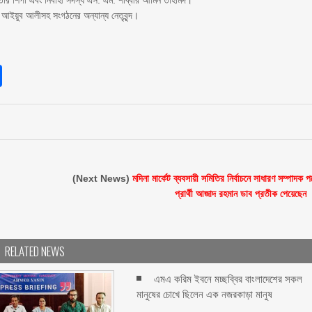
ার শিপা এবং নির্বাহী সদস্য এস. এম. শাব্বীর আমিন তাহমিদ।
া আইয়ুব আলীসহ সংগঠনের অন্যান্য নেতৃবৃন্দ।
sApp
int
Share
(Next News)
মদিনা মার্কেট ব্যবসায়ী সমিতির নির্বাচনে সাধারণ সম্পাদক প
প্রার্থী আজাদ রহমান ডাব প্রতীক পেয়েছেন ‎
RELATED NEWS
এমএ করিম ইবনে মচ্ছব্বির বাংলাদেশের সকল
মানুষের চোখে ছিলেন এক নজরকাড়া মানুষ ‎