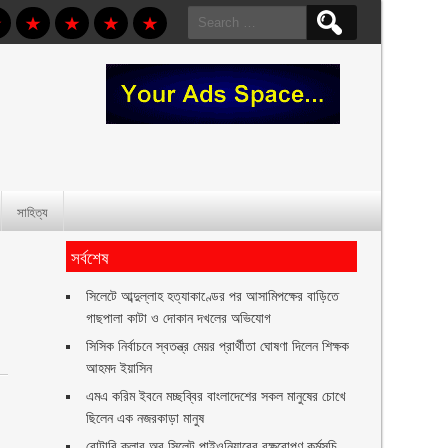
Search
for:
সাহিত্য
সর্বশেষ
সিলেটে আব্দুল্লাহ হত্যাকাণ্ডের পর আসামিপক্ষের বাড়িতে
গাছপালা কাটা ও দোকান দখলের অভিযোগ
সিসিক নির্বাচনে স্বতন্ত্র মেয়র প্রার্থীতা ঘোষণা দিলেন শিক্ষক
আহমদ ইয়াসিন
এমএ করিম ইবনে মচ্ছব্বির বাংলাদেশের সকল মানুষের চোখে
ছিলেন এক নজরকাড়া মানুষ ‎
রোটারি ক্লাব অব সিলেট পাইওনিয়ারের বৃক্ষরোপণ কর্মসূচি