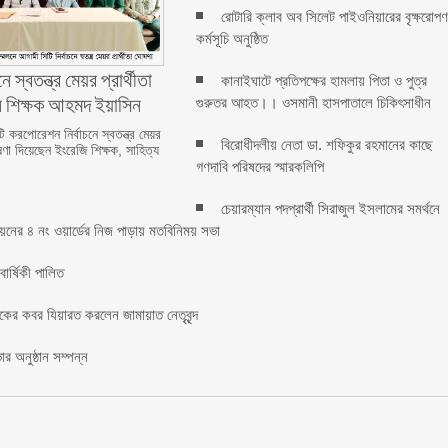
রোটারি ক্লাব অব সিলেট পাইওনিয়ারের বৃক্ষরোপ
কর্মসূচি অনুষ্ঠিত
ে স্বতন্ত্র মেয়র প্রার্থীতা
কানাইঘাটে প্রতিপক্ষের হামলায় পিতা ও পুত্র
ন শিক্ষক আহমদ ইয়াসিন
গুরুতর আহত।। ওসমানী হাসপাতালে চিকিৎসাধীন
 করপোরেশন নির্বাচনে স্বতন্ত্র মেয়র
বিরোধীদলীয় নেতা ডা. শফিকুর রহমানের কাছে
ষণা দিয়েছেন ইংরেজি শিক্ষক, সাহিত্য
গণদাবি পরিষদের স্মারকলিপি ‎
চেয়ারম্যান পদপ্রার্থী সিরাজুল ইসলামের সমর্থনে
য়নের ৪ নং ওয়ার্ডের নিজ পাড়ায় মতবিনিময় সভা
র্ষিকী পালিত ‎​
াকের কবর যিয়ারত করলেন জামায়াত নেতৃবৃন্দ ‎
র অনুষ্ঠান সম্পন্ন