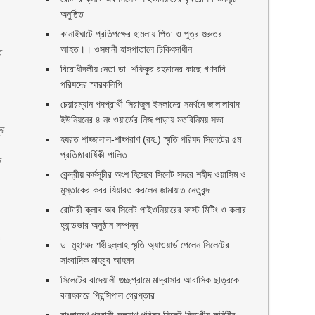
অনুষ্ঠিত
কানাইঘাটে প্রতিপক্ষের হামলায় পিতা ও পুত্র গুরুতর
আহত।। ওসমানী হাসপাতালে চিকিৎসাধীন
ে
বিরোধীদলীয় নেতা ডা. শফিকুর রহমানের কাছে গণদাবি
পরিষদের স্মারকলিপি ‎
চেয়ারম্যান পদপ্রার্থী সিরাজুল ইসলামের সমর্থনে জালালাবাদ
ইউনিয়নের ৪ নং ওয়ার্ডের নিজ পাড়ায় মতবিনিময় সভা
ুর
হযরত শাহ্জালাল-শাহ্পরাণ (রহ.) স্মৃতি পরিষদ সিলেটের ৫ম
প্রতিষ্ঠাবার্ষিকী পালিত ‎​
ত
কেন্দ্রীয় কর্মসূচীর অংশ হিসেবে সিলেট সদরে শহীদ ওয়াসিম ও
মুস্তাকের কবর যিয়ারত করলেন জামায়াত নেতৃবৃন্দ ‎
রোটারী ক্লাব অব সিলেট পাইওনিয়ারের ফাস্ট মিটিং ও কলার
হ্যান্ডভার অনুষ্ঠান সম্পন্ন
ও
ড. মুহাম্মদ শহীদুল্লাহ স্মৃতি অ্যাওয়ার্ড পেলেন সিলেটের
সাংবাদিক মাহবুব আহমদ
সিলেটের বাদেয়ালী গুচ্ছগ্রামে মাদ্রাসার আবাসিক ছাত্রকে
বলাৎকারে প্রিন্সিপাল গ্রেপ্তার ‎