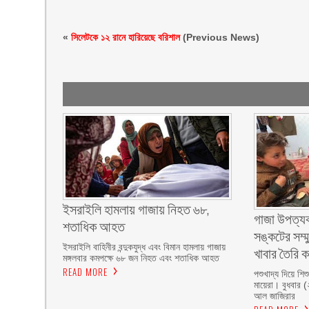
«
সিলেটকে ১২ রানে হারিয়েছে বরিশাল
(Previous News)
ইসরাইলি হামলায় গাজায় নিহত ৬৮,
গাজা উপত্যক
শতাধিক আহত
সঙ্কটের সম্মু
ইসরাইলি বাহিনীর বন্দুকযুদ্ধ এবং বিমান হামলায় গাজায়
খাবার তৈরি 
মঙ্গলবার কমপক্ষে ৬৮ জন নিহত এবং শতাধিক আহত
READ MORE
পশুখাদ্য দিয়ে শি
মায়েরা। বুধবার 
আল জাজিরার