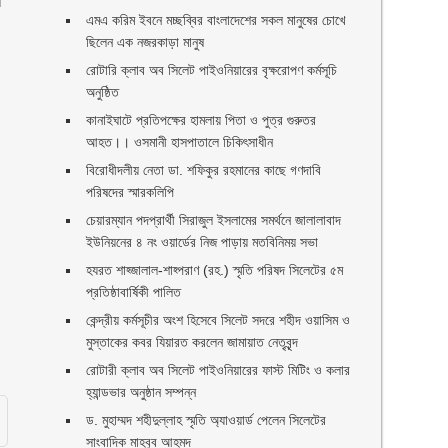
শ
এমএ করিম ইবনে মচ্ছব্বির বাংলাদেশের সকল মানুষের চোখে
ছিলেন এক নজরকাড়া মানুষ ‎
রোটারি ক্লাব অব সিলেট পাইওনিয়ারের বৃক্ষরোপণ কর্মসূচি
অনুষ্ঠিত
কানাইঘাটে প্রতিপক্ষের হামলায় পিতা ও পুত্র গুরুতর
আহত।। ওসমানী হাসপাতালে চিকিৎসাধীন
বিরোধীদলীয় নেতা ডা. শফিকুর রহমানের কাছে গণদাবি
পরিষদের স্মারকলিপি ‎
চেয়ারম্যান পদপ্রার্থী সিরাজুল ইসলামের সমর্থনে জালালাবাদ
ইউনিয়নের ৪ নং ওয়ার্ডের নিজ পাড়ায় মতবিনিময় সভা
হযরত শাহ্জালাল-শাহ্পরাণ (রহ.) স্মৃতি পরিষদ সিলেটের ৫ম
প্রতিষ্ঠাবার্ষিকী পালিত ‎​
কেন্দ্রীয় কর্মসূচীর অংশ হিসেবে সিলেট সদরে শহীদ ওয়াসিম ও
মুস্তাকের কবর যিয়ারত করলেন জামায়াত নেতৃবৃন্দ ‎
রোটারী ক্লাব অব সিলেট পাইওনিয়ারের ফাস্ট মিটিং ও কলার
হ্যান্ডভার অনুষ্ঠান সম্পন্ন
ড. মুহাম্মদ শহীদুল্লাহ স্মৃতি অ্যাওয়ার্ড পেলেন সিলেটের
সাংবাদিক মাহবুব আহমদ