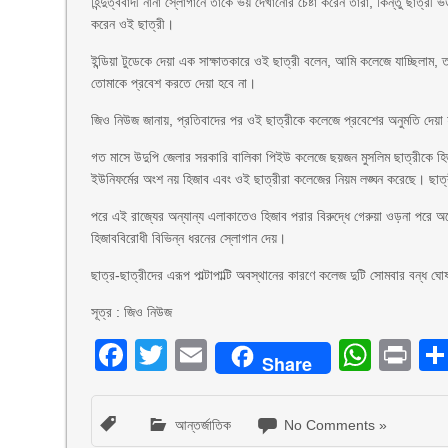
হিন্দুত্ববাদী নানা স্লোগানে তাকে ভয় দেখানোর চেষ্টা করেন তারা, কিন্তু ছাত্
করেন ওই ছাত্রী।
ইন্ডিয়া টুডেকে দেয়া এক সাক্ষাতকারে ওই ছাত্রী বলেন, আমি কলেজে যাচ্ছিলাম
তোমাকে প্রবেশ করতে দেয়া হবে না।
জিও নিউজ জানায়, প্রতিবাদের পর ওই ছাত্রীকে কলেজে প্রবেশের অনুমতি দেয়া 
গত মাসে উদুপি জেলার সরকারি বালিকা পিইউ কলেজে ছয়জন মুসলিম ছাত্রীকে হি
ইউনিফর্মের অংশ নয় হিজাব এবং ওই ছাত্রীরা কলেজের নিয়ম লঙ্ঘন করেছে। ছাত্র
পরে এই রাজ্যের অন্যান্য এলাকাতেও হিজাব পরার বিরুদ্ধে গেরুয়া ওড়না পরে অনে
হিজাববিরোধী বিভিন্ন ধরনের স্লোগান দেয়।
ছাত্র-ছাত্রীদের এরূপ পাল্টাপাল্টি অবস্থানের কারণে কলেজ দুটি সোমবার বন্
সূত্র : জিও নিউজ
Facebook
Twitter
Email
What
Pr
Share
আন্তর্জাতিক
No Comments »