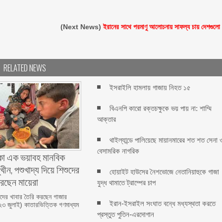
(Next News)
ইরানের সাথে পরমাণু আলোচনায় সাফল্য চায় দেশগুলো
RELATED NEWS
ইসরাইলি হামলায় গাজায় নিহত ১৫
বিএনপি কারো রক্তচক্ষুকে ভয় পায় না: শাম্মি
আক্তার
থাইল্যান্ডে পালিয়েছে মায়ানমারের শত শত সেনা 
বেসামরিক নাগরিক
া এক ভয়াবহ মানবিক
খীন, পশুখাদ্য দিয়ে শিশুদের
হোয়াইট হাউসের নৈশভোজে নেতানিয়াহুকে গাজা
করছেন মায়েরা
যুদ্ধ থামাতে ট্রাম্পের চাপ
শুদের খাবার তৈরি করছেন গাজার
ইরান-ইসরাইল সংঘাত বন্ধে মধ্যস্থতা করতে
(২৩ জুলাই) কাতারভিত্তিক গণমাধ্যম
প্রস্তুত পুতিন-এরদোগান