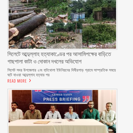
সিলেটে আব্দুল্লাহ হত্যাকাণ্ডের পর আসামিপক্ষের বাড়িতে
গাছপালা কাটা ও দোকান দখলের অভিযোগ
সিলেট সদর উপজেলার ২নং হাটখোলা ইউনিয়নের দিঘীরপাড় গ্রামে সাম্প্রতিক সময়ে
ঘটে যাওয়া আব্দুল্লাহ হত্যার পর
READ MORE