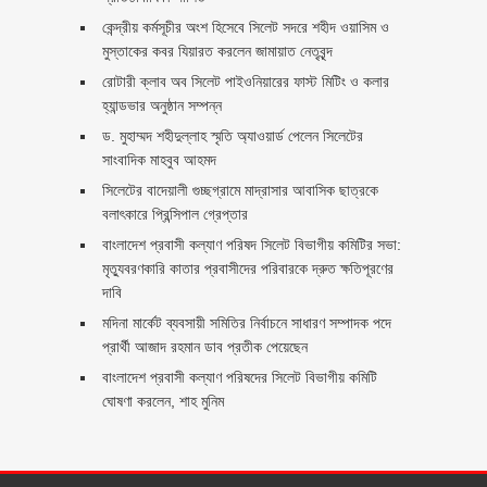
কেন্দ্রীয় কর্মসূচীর অংশ হিসেবে সিলেট সদরে শহীদ ওয়াসিম ও
মুস্তাকের কবর যিয়ারত করলেন জামায়াত নেতৃবৃন্দ ‎
রোটারী ক্লাব অব সিলেট পাইওনিয়ারের ফাস্ট মিটিং ও কলার
হ্যান্ডভার অনুষ্ঠান সম্পন্ন
ড. মুহাম্মদ শহীদুল্লাহ স্মৃতি অ্যাওয়ার্ড পেলেন সিলেটের
সাংবাদিক মাহবুব আহমদ
সিলেটের বাদেয়ালী গুচ্ছগ্রামে মাদ্রাসার আবাসিক ছাত্রকে
বলাৎকারে প্রিন্সিপাল গ্রেপ্তার ‎
বাংলাদেশ প্রবাসী কল্যাণ পরিষদ সিলেট বিভাগীয় কমিটির সভা:
মৃত্যুবরণকারি কাতার প্রবাসীদের পরিবারকে দ্রুত ক্ষতিপূরণের
দাবি
মদিনা মার্কেট ব্যবসায়ী সমিতির নির্বাচনে সাধারণ সম্পাদক পদে
প্রার্থী আজাদ রহমান ডাব প্রতীক পেয়েছেন ‎
‎বাংলাদেশ প্রবাসী কল্যাণ পরিষদের সিলেট বিভাগীয় কমিটি
ঘোষণা করলেন, শাহ মুনিম