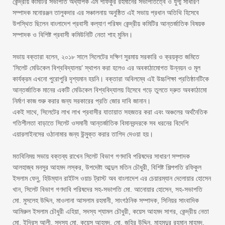
‎​কেন্দ্রীয় কমিটির সভাপতি অধ্যাপক এম শফিকুর রহমানের সভাপতিত্বে ও যুগ্ম সাধারণ
সম্পাদক মনোরঞ্জন তালুকদার এর সঞ্চালনায় অনুষ্ঠিত এই সভায় প্রধান অতিথি হিসেবে
উপস্থিত ছিলেন বাংলাদেশ প্রবাসী কল্যাণ পরিষদ কেন্দ্রীয় কমিটির আন্তর্জাতিক বিষয়ক
সম্পাদক ও বিশিষ্ট প্রবাসী কমিউনিটি নেতা শাহ মুমিন।
‎​সভায় বক্তারা বলেন, ২০১৮ সালে সিলেটের দক্ষিণ সুরমায় সরকারি ও ক্রয়কৃত জমিতে
‘সিলেট মেডিকেল বিশ্ববিদ্যালয়’ স্থাপন করা হলেও এর অবকাঠামোগত উন্নয়ন ও মূল
কার্যক্রম এখনো পুরোপুরি দৃশ্যমান হয়নি। বক্তারা অবিলম্বে এই উচ্চশিক্ষা প্রতিষ্ঠানটিকে
আন্তর্জাতিক মানের একটি মেডিকেল বিশ্ববিদ্যালয় হিসেবে গড়ে তুলতে দ্রুত অবকাঠামো
নির্মাণ কাজ শুরু করার জন্য সরকারের প্রতি জোর দাবি জানান।
‎​একই সাথে, সিলেটের লাখ লাখ প্রবাসীর যাতায়াত সহজতর করা এবং অঞ্চলের অর্থনৈতিক
গতিশীলতা বাড়াতে সিলেট ওসমানী আন্তর্জাতিক বিমানবন্দরকে সব ধরনের বিদেশি
এয়ারলাইনসের ওঠানামার জন্য উন্মুক্ত করার তাগিদ দেওয়া হয়।
‎​মতবিনিময় সভায় বক্তব্য রাখেন সিলেট বিভাগ গণদাবি পরিষদের সাধারণ সম্পাদক
আলহাজ্ব মনসুর আহমদ লস্কর, উপদেষ্টা আব্দুল মতিন চৌধুরী, বিশিষ্ট শিল্পপতি রফিকুল
ইসলাম ফেনু, হিউম্যান রাইটস ওয়াচ ট্রাস্ট অব বাংলাদেশ এর চেয়ারম্যান দেলোয়ার হোসেন
খান, সিলেট বিভাগ গণদাবি পরিষদের সহ-সভাপতি মো. আনোয়ার হোসেন, সহ-সভাপতি
মো. মুসলেহ উদ্দিন, মাওলানা আসলাম রহমানী, সাংগঠনিক সম্পাদক, সিনিয়র সাংবাদিক
আমিরুল ইসলাম চৌধুরী এহিয়া, সদস্য শ্যামল চৌধুরী, কয়েস আহমদ সাগর, কেন্দ্রীয় নেতা
মো. ইদ্রিস আলী, সদস্য মো. কয়েস আহমদ, মো. জহির উদ্দিন, মাহমুদুর রহমান মাহমুদ,