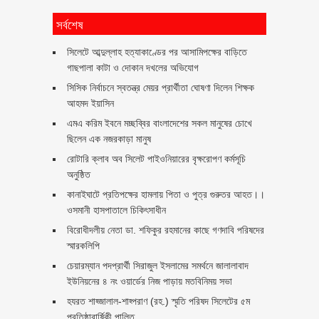
সর্বশেষ
সিলেটে আব্দুল্লাহ হত্যাকাণ্ডের পর আসামিপক্ষের বাড়িতে
গাছপালা কাটা ও দোকান দখলের অভিযোগ
সিসিক নির্বাচনে স্বতন্ত্র মেয়র প্রার্থীতা ঘোষণা দিলেন শিক্ষক
আহমদ ইয়াসিন
এমএ করিম ইবনে মচ্ছব্বির বাংলাদেশের সকল মানুষের চোখে
ছিলেন এক নজরকাড়া মানুষ ‎
রোটারি ক্লাব অব সিলেট পাইওনিয়ারের বৃক্ষরোপণ কর্মসূচি
অনুষ্ঠিত
কানাইঘাটে প্রতিপক্ষের হামলায় পিতা ও পুত্র গুরুতর আহত।।
ওসমানী হাসপাতালে চিকিৎসাধীন
বিরোধীদলীয় নেতা ডা. শফিকুর রহমানের কাছে গণদাবি পরিষদের
স্মারকলিপি ‎
চেয়ারম্যান পদপ্রার্থী সিরাজুল ইসলামের সমর্থনে জালালাবাদ
ইউনিয়নের ৪ নং ওয়ার্ডের নিজ পাড়ায় মতবিনিময় সভা
হযরত শাহ্জালাল-শাহ্পরাণ (রহ.) স্মৃতি পরিষদ সিলেটের ৫ম
প্রতিষ্ঠাবার্ষিকী পালিত ‎​