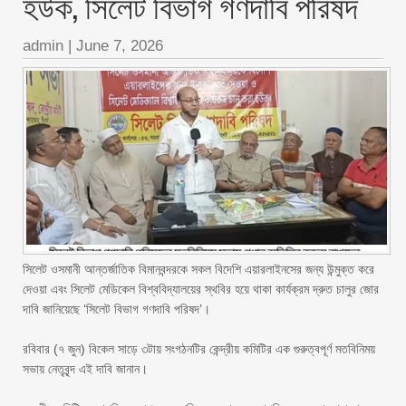
হউক, সিলেট বিভাগ গণদাবি পরিষদ ‎ ‎
admin
|
June 7, 2026
‎সিলেট ওসমানী আন্তর্জাতিক বিমানবন্দরকে সকল বিদেশি এয়ারলাইনসের জন্য উন্মুক্ত করে
দেওয়া এবং সিলেট মেডিকেল বিশ্ববিদ্যালয়ের স্থবির হয়ে থাকা কার্যক্রম দ্রুত চালুর জোর
দাবি জানিয়েছে ‘সিলেট বিভাগ গণদাবি পরিষদ’।
‎রবিবার (৭ জুন) বিকেল সাড়ে ৩টায় সংগঠনটির কেন্দ্রীয় কমিটির এক গুরুত্বপূর্ণ মতবিনিময়
সভায় নেতৃবৃন্দ এই দাবি জানান।