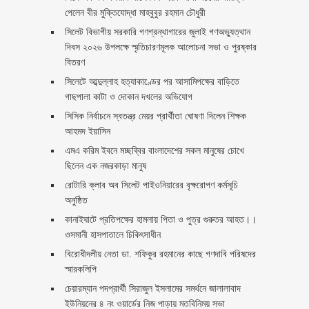
পেলেন বীর মুক্তিযোদ্ধা মাহবুবুর রহমান চৌধুরী ‎ ‎
সিলেট বিভাগীয় সরকারি গণগ্রন্থাগারের জুলাই গণঅভ্যুত্থান
দিবস ২০২৬ উপলক্ষে স্মৃতিচারণমূলক আলোচনা সভা ও পুরষ্কার
বিতরণ ‎ ‎
সিলেটে আব্দুল্লাহ হত্যাকাণ্ডের পর আসামিপক্ষের বাড়িতে
গাছপালা কাটা ও দোকান দখলের অভিযোগ
সিসিক নির্বাচনে স্বতন্ত্র মেয়র প্রার্থীতা ঘোষণা দিলেন শিক্ষক
আহমদ ইয়াসিন
এমএ করিম ইবনে মচ্ছব্বির বাংলাদেশের সকল মানুষের চোখে
ছিলেন এক নজরকাড়া মানুষ ‎
রোটারি ক্লাব অব সিলেট পাইওনিয়ারের বৃক্ষরোপণ কর্মসূচি
অনুষ্ঠিত
কানাইঘাটে প্রতিপক্ষের হামলায় পিতা ও পুত্র গুরুতর আহত।।
ওসমানী হাসপাতালে চিকিৎসাধীন
বিরোধীদলীয় নেতা ডা. শফিকুর রহমানের কাছে গণদাবি পরিষদের
স্মারকলিপি ‎
চেয়ারম্যান পদপ্রার্থী সিরাজুল ইসলামের সমর্থনে জালালাবাদ
ইউনিয়নের ৪ নং ওয়ার্ডের নিজ পাড়ায় মতবিনিময় সভা