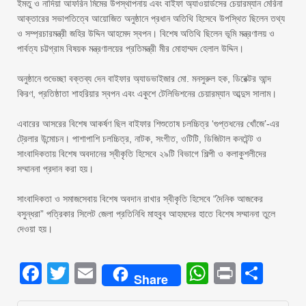
‎ইমতু ও নাদিয়া আফরিন মিমের উপস্থাপনায় এবং বাইফা অ্যাওয়ার্ডসের চেয়ারম্যান মেরিনা
আক্তারের সভাপতিত্বে আয়োজিত অনুষ্ঠানে প্রধান অতিথি হিসেবে উপস্থিত ছিলেন তথ্য
ও সম্প্রচারমন্ত্রী জহির উদ্দিন আহমেদ স্বপন। বিশেষ অতিথি ছিলেন ভূমি মন্ত্রণালয় ও
পার্বত্য চট্টগ্রাম বিষয়ক মন্ত্রণালয়ের প্রতিমন্ত্রী মীর মোহাম্মদ হেলাল উদ্দিন।
‎অনুষ্ঠানে শুভেচ্ছা বক্তব্য দেন বাইফার অ্যাডভাইজার মো. মনসুরুল হক, ডিরেক্টর আন্দ
কিরণ, প্রতিষ্ঠাতা শাহরিয়ার স্বপন এবং একুশে টেলিভিশনের চেয়ারম্যান আব্দুস সালাম।
‎এবারের আসরের বিশেষ আকর্ষণ ছিল বাইফার শিশুতোষ চলচ্চিত্র ‘গুপ্তধনের খোঁজে’-এর
ট্রেলার উন্মোচন। পাশাপাশি চলচ্চিত্র, নাটক, সংগীত, ওটিটি, ডিজিটাল কনটেন্ট ও
সাংবাদিকতায় বিশেষ অবদানের স্বীকৃতি হিসেবে ২৯টি বিভাগে শিল্পী ও কলাকুশলীদের
সম্মাননা প্রদান করা হয়।
‎সাংবাদিকতা ও সমাজসেবায় বিশেষ অবদান রাখার স্বীকৃতি হিসেবে “দৈনিক আজকের
বসুন্ধরা” পত্রিকার সিলেট জেলা প্রতিনিধি মাহবুব আহমদের হাতে বিশেষ সম্মাননা তুলে
দেওয়া হয়।
Facebook
Twitter
Email
WhatsAp
Print
Sha
Share