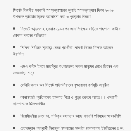
সিলেট বিভাগীয় সরকারি গণগ্রন্থাগারের জুলাই গণঅভ্যুত্থান দিবস ২০২৬
উপলক্ষে স্মৃতিচারণমূলক আলোচনা সভা ও পুরষ্কার বিতরণ ‎ ‎
সিলেটে আব্দুল্লাহ হত্যাকাণ্ডের পর আসামিপক্ষের বাড়িতে গাছপালা কাটা ও
দোকান দখলের অভিযোগ
সিসিক নির্বাচনে স্বতন্ত্র মেয়র প্রার্থীতা ঘোষণা দিলেন শিক্ষক আহমদ
ইয়াসিন
এমএ করিম ইবনে মচ্ছব্বির বাংলাদেশের সকল মানুষের চোখে ছিলেন এক
নজরকাড়া মানুষ ‎
রোটারি ক্লাব অব সিলেট পাইওনিয়ারের বৃক্ষরোপণ কর্মসূচি অনুষ্ঠিত
কানাইঘাটে প্রতিপক্ষের হামলায় পিতা ও পুত্র গুরুতর আহত।। ওসমানী
হাসপাতালে চিকিৎসাধীন
বিরোধীদলীয় নেতা ডা. শফিকুর রহমানের কাছে গণদাবি পরিষদের স্মারকলিপি ‎
চেয়ারম্যান পদপ্রার্থী সিরাজুল ইসলামের সমর্থনে জালালাবাদ ইউনিয়নের ৪ নং