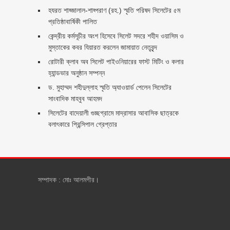
হযরত শাহ্জালাল-শাহ্পরাণ (রহ.) স্মৃতি পরিষদ সিলেটের ৫ম
প্রতিষ্ঠাবার্ষিকী পালিত ‎​
কেন্দ্রীয় কর্মসূচীর অংশ হিসেবে সিলেট সদরে শহীদ ওয়াসিম ও
মুস্তাকের কবর যিয়ারত করলেন জামায়াত নেতৃবৃন্দ ‎
রোটারী ক্লাব অব সিলেট পাইওনিয়ারের ফাস্ট মিটিং ও কলার
হ্যান্ডভার অনুষ্ঠান সম্পন্ন
ড. মুহাম্মদ শহীদুল্লাহ স্মৃতি অ্যাওয়ার্ড পেলেন সিলেটের
সাংবাদিক মাহবুব আহমদ
সিলেটের বাদেয়ালী গুচ্ছগ্রামে মাদ্রাসার আবাসিক ছাত্রকে
বলাৎকারে প্রিন্সিপাল গ্রেপ্তার ‎
সম্পাদক : মোঃ আলমগীর।