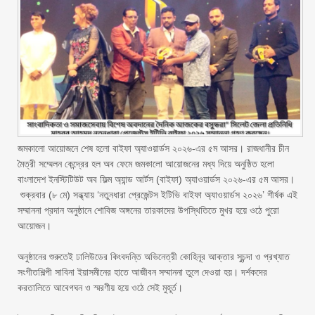
জমকালো আয়োজনে শেষ হলো বাইফা অ্যাওয়ার্ডস ২০২৬-এর ৫ম আসর। রাজধানীর চীন
মৈত্রী সম্মেলন কেন্দ্রের হল অব ফেমে জমকালো আয়োজনের মধ্য দিয়ে অনুষ্ঠিত হলো
বাংলাদেশ ইনস্টিটিউট অব ফিল্ম অ্যান্ড আর্টস (বাইফা) অ্যাওয়ার্ডস ২০২৬-এর ৫ম আসর।
‎ শুক্রবার (৮ মে) সন্ধ্যায় ‘নতুনধারা প্রেজেন্টস ইটিভি বাইফা অ্যাওয়ার্ডস ২০২৬’ শীর্ষক এই
সম্মাননা প্রদান অনুষ্ঠানে শোবিজ অঙ্গনের তারকাদের উপস্থিতিতে মুখর হয়ে ওঠে পুরো
আয়োজন।
‎অনুষ্ঠানের শুরুতেই ঢালিউডের কিংবদন্তি অভিনেত্রী কোহিনূর আক্তার সুচন্দা ও প্রখ্যাত
সংগীতশিল্পী সাবিনা ইয়াসমীনের হাতে আজীবন সম্মাননা তুলে দেওয়া হয়। দর্শকদের
করতালিতে আবেগঘন ও স্মরণীয় হয়ে ওঠে সেই মুহূর্ত।