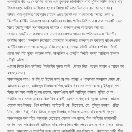
একপর্যায়ে গত ১১ মে জাকির নামের এক যুবককে জালালাবাদ থানা পুলিশ আটক করে। পরে
জিজ্ঞাসাবাদে জাকির ফাহিমাকে হত্যার বিষয়ে স্বীকারোক্তি দেয় বলে জানানো হয়।
‎ঘটনার পরিপ্রেক্ষিতে হিউম্যান রাইটস ওয়াচ ট্রাস্ট অব বাংলাদেশের সিলেট জেলা ও
বিভাগীয় কমিটির উদ্যোগে ঘাতক জাকিরের সর্বোচ্চ শাস্তি নিশ্চিত করা এবং মামলাটি দ্রুত
বিচার ট্রাইব্যুনালে স্থানান্তরের দাবিতে এ মানববন্ধনের আয়োজন করা হয়।
‎সংস্থার কেন্দ্রীয় চেয়ারম্যান মো. দেলোয়ার হোসেন খানের সভাপতিত্বে এবং বিভাগীয়
কমিটির সাধারণ সম্পাদক দিলোয়ার হোসেনের সঞ্চালনায় মানববন্ধনে বক্তব্য রাখেন জেলা
কমিটির সাধারণ সম্পাদক আব্দুর রহিম তালুকদার, সশস্ত্র বাহিনী অধিকার পরিষদ সিলেট
জেলা সভাপতি সুয়েব আহমদ অভি, সাংবাদিক ও কেন্দ্রীয় নির্বাহী সদস্য আমিরুল ইসলাম
চৌধুরী এহিয়া।
‎এছাড়া নিহত শিশু ফাহিমার নিকটাত্মীয় সুরুজ আলী, দৌলত মিয়া, আব্দুল আহাদ ও আব্দুল হক
বক্তব্য দেন।
‎মানববন্ধনে আরও উপস্থিত ছিলেন সংস্থার সহ-প্রচার ও প্রকাশনা সম্পাদক সৈয়দ মো.
আনোয়ার হোসেন, আজিজুল ইসলাম আজিজ,আইন বিষয় সহ সম্পাদক আবু ইউজুফ, ধর্ম
বিষয় সম্পাদক কাজী লুৎফর রহমান, মানবাধিকার কর্মী আতিফুর রহমান, সুনিয়া বেগম
স্হানীয়,যোব সমাজ,আকবর মানবাধিকার কর্মী, আব্দুস সামাদ, মো. জুমের আহমদ, জামাল
হোসেন জায়গীরদার, শিশু ফাহিমার প্রতিবেশী মো. দিলোয়ার, মো. মুজিবুর রহমান, এহিয়া
মিয়া, সহিদ মিয়া, শরিফ উদ্দিন, তাজুল ইসলাম, তাহিম আহমদ ও রফিক আলী প্রমুখ।
‎মানববন্ধনে সভাপতির বক্তব্যে দেলোয়ার হোসেন খান বলেন, শিশু ফাহিমার হত্যাকারী
জাকির যেন কোনোভাবেই আইনের ফাঁকফোকর দিয়ে পার পেয়ে যেতে না পারে। তারা আরও
বলেন, আদালতে এ আসামির পক্ষে কোনো আইনজীবী যেন দাঁড়ান না। বক্তাদের দাবি, শিশু