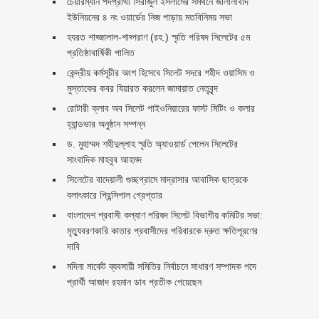
চেয়ারম্যান পদপ্রার্থী সিরাজুল ইসলামের সমর্থনে জালালাবাদ
ইউনিয়নের ৪ নং ওয়ার্ডের নিজ পাড়ায় মতবিনিময় সভা
হযরত শাহ্জালাল-শাহ্পরাণ (রহ.) স্মৃতি পরিষদ সিলেটের ৫ম
প্রতিষ্ঠাবার্ষিকী পালিত ‎​
কেন্দ্রীয় কর্মসূচীর অংশ হিসেবে সিলেট সদরে শহীদ ওয়াসিম ও
মুস্তাকের কবর যিয়ারত করলেন জামায়াত নেতৃবৃন্দ ‎
রোটারী ক্লাব অব সিলেট পাইওনিয়ারের ফাস্ট মিটিং ও কলার
হ্যান্ডভার অনুষ্ঠান সম্পন্ন
ড. মুহাম্মদ শহীদুল্লাহ স্মৃতি অ্যাওয়ার্ড পেলেন সিলেটের
সাংবাদিক মাহবুব আহমদ
সিলেটের বাদেয়ালী গুচ্ছগ্রামে মাদ্রাসার আবাসিক ছাত্রকে
বলাৎকারে প্রিন্সিপাল গ্রেপ্তার ‎
বাংলাদেশ প্রবাসী কল্যাণ পরিষদ সিলেট বিভাগীয় কমিটির সভা:
মৃত্যুবরণকারি কাতার প্রবাসীদের পরিবারকে দ্রুত ক্ষতিপূরণের
দাবি
মদিনা মার্কেট ব্যবসায়ী সমিতির নির্বাচনে সাধারণ সম্পাদক পদে
প্রার্থী আজাদ রহমান ডাব প্রতীক পেয়েছেন ‎