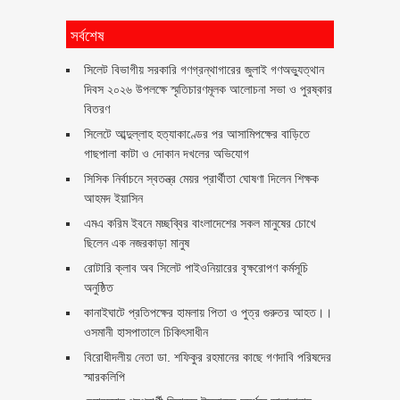
সর্বশেষ
সিলেট বিভাগীয় সরকারি গণগ্রন্থাগারের জুলাই গণঅভ্যুত্থান
দিবস ২০২৬ উপলক্ষে স্মৃতিচারণমূলক আলোচনা সভা ও পুরষ্কার
বিতরণ ‎ ‎
সিলেটে আব্দুল্লাহ হত্যাকাণ্ডের পর আসামিপক্ষের বাড়িতে
গাছপালা কাটা ও দোকান দখলের অভিযোগ
সিসিক নির্বাচনে স্বতন্ত্র মেয়র প্রার্থীতা ঘোষণা দিলেন শিক্ষক
আহমদ ইয়াসিন
এমএ করিম ইবনে মচ্ছব্বির বাংলাদেশের সকল মানুষের চোখে
ছিলেন এক নজরকাড়া মানুষ ‎
রোটারি ক্লাব অব সিলেট পাইওনিয়ারের বৃক্ষরোপণ কর্মসূচি
অনুষ্ঠিত
কানাইঘাটে প্রতিপক্ষের হামলায় পিতা ও পুত্র গুরুতর আহত।।
ওসমানী হাসপাতালে চিকিৎসাধীন
বিরোধীদলীয় নেতা ডা. শফিকুর রহমানের কাছে গণদাবি পরিষদের
স্মারকলিপি ‎