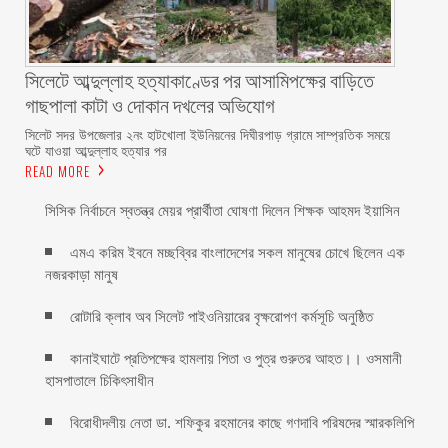
সিলেটে আব্দুল্লাহ হত্যাকাণ্ডের পর আসামিপক্ষের বাড়িতে
গাছপালা কাটা ও দোকান দখলের অভিযোগ
সিলেট সদর উপজেলার ২নং হাটখোলা ইউনিয়নের দিঘীরপাড় গ্রামে সাম্প্রতিক সময়ে
ঘটে যাওয়া আব্দুল্লাহ হত্যার পর
READ MORE
সিসিক নির্বাচনে স্বতন্ত্র মেয়র প্রার্থীতা ঘোষণা দিলেন শিক্ষক আহমদ ইয়াসিন
এমএ করিম ইবনে মচ্ছব্বির বাংলাদেশের সকল মানুষের চোখে ছিলেন এক
নজরকাড়া মানুষ ‎
রোটারি ক্লাব অব সিলেট পাইওনিয়ারের বৃক্ষরোপণ কর্মসূচি অনুষ্ঠিত
কানাইঘাটে প্রতিপক্ষের হামলায় পিতা ও পুত্র গুরুতর আহত।। ওসমানী
হাসপাতালে চিকিৎসাধীন
বিরোধীদলীয় নেতা ডা. শফিকুর রহমানের কাছে গণদাবি পরিষদের স্মারকলিপি ‎