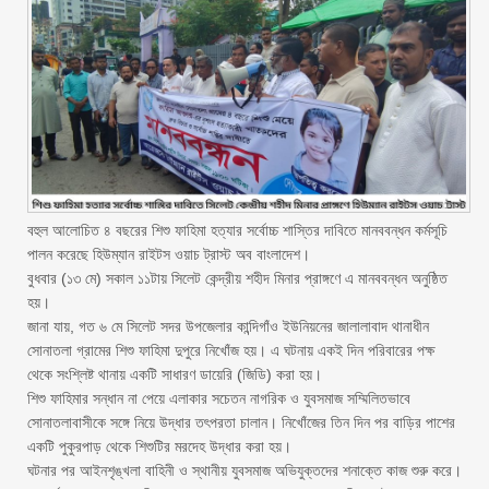
বহুল আলোচিত ৪ বছরের শিশু ফাহিমা হত্যার সর্বোচ্চ শাস্তির দাবিতে মানববন্ধন কর্মসূচি
পালন করেছে হিউম্যান রাইটস ওয়াচ ট্রাস্ট অব বাংলাদেশ।
‎বুধবার (১৩ মে) সকাল ১১টায় সিলেট কেন্দ্রীয় শহীদ মিনার প্রাঙ্গণে এ মানববন্ধন অনুষ্ঠিত
হয়।
‎জানা যায়, গত ৬ মে সিলেট সদর উপজেলার কান্দিগাঁও ইউনিয়নের জালালাবাদ থানাধীন
সোনাতলা গ্রামের শিশু ফাহিমা দুপুরে নিখোঁজ হয়। এ ঘটনায় একই দিন পরিবারের পক্ষ
থেকে সংশ্লিষ্ট থানায় একটি সাধারণ ডায়েরি (জিডি) করা হয়।
‎শিশু ফাহিমার সন্ধান না পেয়ে এলাকার সচেতন নাগরিক ও যুবসমাজ সম্মিলিতভাবে
সোনাতলাবাসীকে সঙ্গে নিয়ে উদ্ধার তৎপরতা চালান। নিখোঁজের তিন দিন পর বাড়ির পাশের
একটি পুকুরপাড় থেকে শিশুটির মরদেহ উদ্ধার করা হয়।
‎ঘটনার পর আইনশৃঙ্খলা বাহিনী ও স্থানীয় যুবসমাজ অভিযুক্তদের শনাক্তে কাজ শুরু করে।