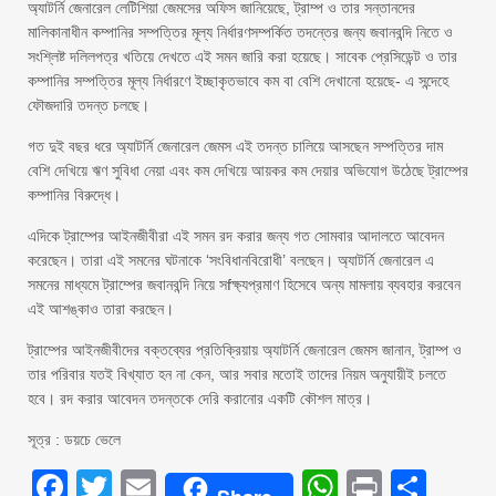
অ্যাটর্নি জেনারেল লেটিশিয়া জেমসের অফিস জানিয়েছে, ট্রাম্প ও তার সন্তানদের
মালিকানাধীন কম্পানির সম্পত্তির মূল্য নির্ধারণসম্পর্কিত তদন্তের জন্য জবানবন্দি নিতে ও
সংশ্লিষ্ট দলিলপত্র খতিয়ে দেখতে এই সমন জারি করা হয়েছে। সাবেক প্রেসিডেন্ট ও তার
কম্পানির সম্পত্তির মূল্য নির্ধারণে ইচ্ছাকৃতভাবে কম বা বেশি দেখানো হয়েছে- এ সন্দেহে
ফৌজদারি তদন্ত চলছে।
গত দুই বছর ধরে অ্যাটর্নি জেনারেল জেমস এই তদন্ত চালিয়ে আসছেন সম্পত্তির দাম
বেশি দেখিয়ে ঋণ সুবিধা নেয়া এবং কম দেখিয়ে আয়কর কম দেয়ার অভিযোগ উঠেছে ট্রাম্পের
কম্পানির বিরুদ্ধে।
এদিকে ট্রাম্পের আইনজীবীরা এই সমন রদ করার জন্য গত সোমবার আদালতে আবেদন
করেছেন। তারা এই সমনের ঘটনাকে ‘সংবিধানবিরোধী’ বলছেন। অ্যাটর্নি জেনারেল এ
সমনের মাধ্যমে ট্রাম্পের জবানবন্দি নিয়ে সfক্ষ্যপ্রমাণ হিসেবে অন্য মামলায় ব্যবহার করবেন
এই আশঙ্কাও তারা করছেন।
ট্রাম্পের আইনজীবীদের বক্তব্যের প্রতিক্রিয়ায় অ্যাটর্নি জেনারেল জেমস জানান, ট্রাম্প ও
তার পরিবার যতই বিখ্যাত হন না কেন, আর সবার মতোই তাদের নিয়ম অনুযায়ীই চলতে
হবে। রদ করার আবেদন তদন্তকে দেরি করানোর একটি কৌশল মাত্র।
সূত্র : ডয়চে ভেলে
Facebook
Twitter
Email
WhatsAp
Print
Sha