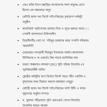
এমএ করিম ইবনে মচ্ছব্বির বাংলাদেশের সকল মানুষের চোখে
ছিলেন এক নজরকাড়া মানুষ ‎
রোটারি ক্লাব অব সিলেট পাইওনিয়ারের বৃক্ষরোপণ কর্মসূচি
অনুষ্ঠিত
কানাইঘাটে প্রতিপক্ষের হামলায় পিতা ও পুত্র গুরুতর আহত।।
ওসমানী হাসপাতালে চিকিৎসাধীন
বিরোধীদলীয় নেতা ডা. শফিকুর রহমানের কাছে গণদাবি পরিষদের
স্মারকলিপি ‎
চেয়ারম্যান পদপ্রার্থী সিরাজুল ইসলামের সমর্থনে জালালাবাদ
ইউনিয়নের ৪ নং ওয়ার্ডের নিজ পাড়ায় মতবিনিময় সভা
হযরত শাহ্জালাল-শাহ্পরাণ (রহ.) স্মৃতি পরিষদ সিলেটের ৫ম
প্রতিষ্ঠাবার্ষিকী পালিত ‎​
কেন্দ্রীয় কর্মসূচীর অংশ হিসেবে সিলেট সদরে শহীদ ওয়াসিম ও
মুস্তাকের কবর যিয়ারত করলেন জামায়াত নেতৃবৃন্দ ‎
রোটারী ক্লাব অব সিলেট পাইওনিয়ারের ফাস্ট মিটিং ও কলার
হ্যান্ডভার অনুষ্ঠান সম্পন্ন
ড. মুহাম্মদ শহীদুল্লাহ স্মৃতি অ্যাওয়ার্ড পেলেন সিলেটের
সাংবাদিক মাহবুব আহমদ