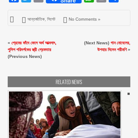
Share
আন্তর্জাতিক
,
সিলেট
No Comments »
«
প্রেমের ফাঁদে ফেলে অর্থ আত্মসাৎ,
(Next News)
গান নোবেলের,
পুলিশ পরিদর্শকের স্ত্রী গ্রেফতার
উপহার দিলেন পরীমণি
»
(Previous News)
RELATED NEWS