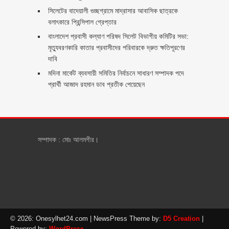
সিলেটের বাদেয়ালী গুচ্ছগ্রামে মাদ্রাসার আবাসিক ছাত্রকে
বলাৎকারে প্রিন্সিপাল গ্রেপ্তার ‎
বাংলাদেশ প্রবাসী কল্যাণ পরিষদ সিলেট বিভাগীয় কমিটির সভা:
মৃত্যুবরণকারি কাতার প্রবাসীদের পরিবারকে দ্রুত ক্ষতিপূরণের
দাবি
মদিনা মার্কেট ব্যবসায়ী সমিতির নির্বাচনে সাধারণ সম্পাদক পদে
প্রার্থী আজাদ রহমান ডাব প্রতীক পেয়েছেন ‎
সম্পাদক : মোঃ আলমগীর।
© 2026: Onesylhet24.com
| NewsPress Theme by:
D5 Creation
|
Powered by:
WordPress