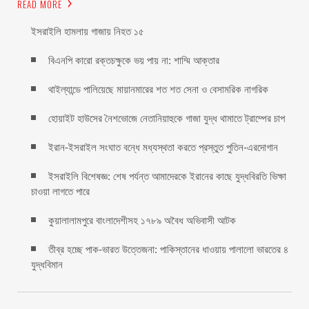
READ MORE
ইসরাইলি হামলায় গাজায় নিহত ১৫
বিএনপি কারো রক্তচক্ষুকে ভয় পায় না: শাম্মি আক্তার
থাইল্যান্ডে পালিয়েছে মায়ানমারের শত শত সেনা ও বেসামরিক নাগরিক
হোয়াইট হাউসের নৈশভোজে নেতানিয়াহুকে গাজা যুদ্ধ থামাতে ট্রাম্পের চাপ
ইরান-ইসরাইল সংঘাত বন্ধে মধ্যস্থতা করতে প্রস্তুত পুতিন-এরদোগান
ইসরাইলি বিশেষজ্ঞ: শেষ পর্যন্ত আমাদেরকে ইরানের কাছে যুদ্ধবিরতি ভিক্ষা
চাওয়া লাগতে পারে
কুয়ালালামপুরে বাংলাদেশীসহ ১৭৮৯ অবৈধ অভিবাসী আটক
তীব্র হচ্ছে পাক-ভারত উত্তেজনা: পাকিস্তানের ধাওয়ায় পালালো ভারতের ৪
যুদ্ধবিমান