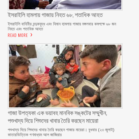
ইসরাইলি হামলায় গাজায় নিহত ৬৮, শতাধিক আহত
ইসরাইলি বাহিনীর বন্দুকযুদ্ধ এবং বিমান হামলায় গাজায় মঙ্গলবার কমপক্ষে ৬৮ জন
নিহত এবং শতাধিক আহত
READ MORE
গাজা উপত্যকা এক ভয়াবহ মানবিক সঙ্কটের সম্মুখীন,
পশুখাদ্য দিয়ে শিশুদের খাবার তৈরি করছেন মায়েরা
পশুখাদ্য দিয়ে শিশুদের খাবার তৈরি করছেন গাজার মায়েরা। বুধবার (২৩ জুলাই)
কাতারভিত্তিক গণমাধ্যম আল জাজিরার