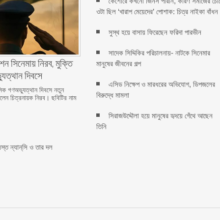
কৈশোরে কখনো জিনস পরিনি, কারণ সমাজের চো
ওটা ছিল ‘খারাপ মেয়েদের’ পোশাক: চিত্র নাইকা বাঁধন
সুস্থ হয়ে বাসায় ফিরেছেন ফরিদা পারভীন
সাদেক সিদ্দিকির পরিচালনায়- নাটকে সিনেমার
শন সিনেমায় নিরব, মুক্তি
মানুষের জীবনের গল্প
যুত্থান দিবসে
এসিড নিক্ষেপ ও মারধরের অভিযোগ, ডিপজলের
ক গণঅভ্যুত্থান দিবসে নতুন
বিরুদ্ধে মামলা
িলেন চিত্রনায়ক নিরব। ছবিটির নাম
সিরাজউদ্দৌলা হয়ে মানুষের হৃদয়ে গেঁথে আছেন
তিনি
স্ত ন্যান্‌সি ও তার দল