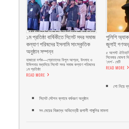
১ম প্রতিষ্ঠা বার্ষিকীতে সিলেট সদর সমাজ
পুলিশি অ্যাক
কল্যাণ পরিষদের ইসলামি সাংস্কৃতিক
জুলাই গণঅভ্
অনুষ্ঠান সম্পন্ন
৫ আগস্ট ঐতিহাসি
সিনেমার ঘোষণা দ
‎হাজারো দর্শক—শ্রোতাদের বিপুল আগ্রহ, উৎসাহ ও
‘দেশ’- যেটি
উদ্দিপনার মধ্যদিয়ে সিলেট সদর সমাজ কল্যাণ পরিষদের
READ MORE
১ম প্রতিষ্ঠা
READ MORE
শো নিয়ে ব্য
সিলেট স্টেশন ক্লাবে বর্ষবরণ অনুষ্ঠান
সৎ মেয়ের বিরুদ্ধে অভিনেত্রী রূপালী গাঙ্গুলির মামলা