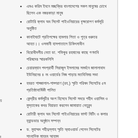
এমএ করিম ইবনে মচ্ছব্বির বাংলাদেশের সকল মানুষের চোখে
ছিলেন এক নজরকাড়া মানুষ ‎
রোটারি ক্লাব অব সিলেট পাইওনিয়ারের বৃক্ষরোপণ কর্মসূচি
অনুষ্ঠিত
কানাইঘাটে প্রতিপক্ষের হামলায় পিতা ও পুত্র গুরুতর
আহত।। ওসমানী হাসপাতালে চিকিৎসাধীন
বিরোধীদলীয় নেতা ডা. শফিকুর রহমানের কাছে গণদাবি
পরিষদের স্মারকলিপি ‎
চেয়ারম্যান পদপ্রার্থী সিরাজুল ইসলামের সমর্থনে জালালাবাদ
ইউনিয়নের ৪ নং ওয়ার্ডের নিজ পাড়ায় মতবিনিময় সভা
হযরত শাহ্জালাল-শাহ্পরাণ (রহ.) স্মৃতি পরিষদ সিলেটের ৫ম
প্রতিষ্ঠাবার্ষিকী পালিত ‎​
কেন্দ্রীয় কর্মসূচীর অংশ হিসেবে সিলেট সদরে শহীদ ওয়াসিম ও
য়ে
মুস্তাকের কবর যিয়ারত করলেন জামায়াত নেতৃবৃন্দ ‎
রোটারী ক্লাব অব সিলেট পাইওনিয়ারের ফাস্ট মিটিং ও কলার
হ্যান্ডভার অনুষ্ঠান সম্পন্ন
ড. মুহাম্মদ শহীদুল্লাহ স্মৃতি অ্যাওয়ার্ড পেলেন সিলেটের
সাংবাদিক মাহবুব আহমদ
ে