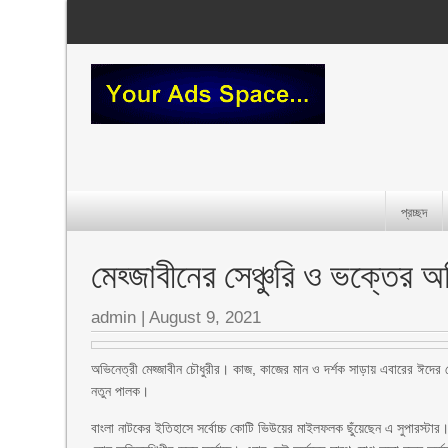
প্রচ্ছদ
মেহ্জাবীনের সেঞ্চুরি ও ভক্তের
admin
|
August 9, 2021
অভিনেত্রী মেহ্জাবীন চৌধুরীর। কাজ, কাজের মান ও দর্শক সাড়ায় এবারের ঈদের
নতুন পালক।
বাংলা নাটকের ইতিহাসে সর্বোচ্চ কোটি ভিউয়ের মাইলফলক ছুঁয়েছেন এ সুপারস্টা