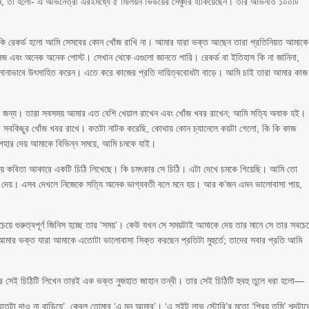
জন, তা হলো- এ অভিনেত্রী এরইমধ্যে ৫ মিলিয়ন ভিউয়ের সেঞ্চুরি হাঁকিয়েছেন। তার অভিনীত ১০০টি
া কি রেকর্ড হলো আমি সেসবের কোন খোঁজ রাখি না। আমার যারা ভক্ত আছেন তারা প্রতিনিয়ত আমাকে
জ এবং অনেক অনেক পোস্ট। সেখান থেকে এগুলো জানতে পারি। রেকর্ড বা ইতিহাস কি না জানিনা,
ং নানাভাবে উৎসাহিত করেন। এতে করে কাজের প্রতি দায়িত্ববোধটা বাড়ে। আমি চাই তারা আমার কাজ
র জন্য। তারা সবসময় আমার এত বেশি খেয়াল রাখেন এবং খোঁজ খবর রাখেন; আমি সত্যি অবাক হই।
রা সবকিছুর খোঁজ খবর রাখে। কতটা নাটক করেছি, কোথায় কোন চ্যানেলে কয়টা গেলো, কি কি কাজ
 উপহার দেয় আমাকে বিভিন্ন সময়ে, আমি চমকে যাই।
য়ে কবিতা আকারে একটি চিঠি লিখেছে। কি চমৎকার সে চিঠি। এটা দেখে চমকে গিয়েছি। আমি তো
 দেয়। এসব দেখলে নিজেকে সত্যি অনেক ভাগ্যবতী বলে মনে হয়। আর ক’জন এমন ভালোবাসা পায়,
চেয়ে গুরুত্বপূর্ণ জিনিস হচ্ছে তার ‘সময়’। কেউ যখন সে সময়টাই আমাকে দেয় তার মানে সে তার সবচে
আমার ভক্ত যারা আমাকে এতোটা ভালোবাসা সিক্ত করছেন প্রতিটা মুহুর্তে; তাদের সবার প্রতি আমি
ে সেই চিঠিটি লিখেন তারই এক ভক্ত নুজহাত জাহান তন্বী। তার সেই চিঠিটি হুবহু তুলে ধরা হলো—
াতটা দাও না বাড়িয়ে’, কেবল তোমার ‘এ মন আমার’। ‘এ সুইট লাভ স্টোরি’র মতো ‘প্রিয় তুমি’ শব্দটাক