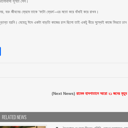
ভালোবাসা পূর্ণতা পেল।
’য় নয়, বরং জীবনের ফ্রেমে তাকে ‘ফটো ফ্রেম’–এর মতো করে বাঁধাই করে রাখব।
ড়ান্ত হয়নি। যেহেতু ঈদে একটা বাড়তি কাজের চাপ ছিলো তাই একটু ধীরে সুস্থেই কাজে ফিরতে চান
sApp
int
Share
(Next News)
রামেক হাসপাতালে আরো ২১ জনের মৃত্যু
RELATED NEWS