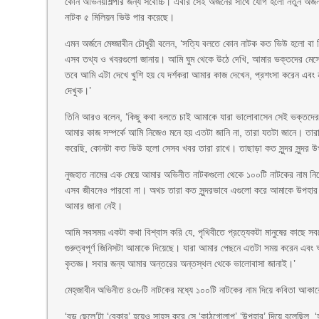
কোন অভিনয়শিল্পীর জন্য সর্বোচ্চ। এবার সেই অর্জনের সাথে যোগ হলো নতুন অর্
নাটক ৫ মিলিয়ন ভিউ পার করেছে।
এমন অর্জনে মেহ্জাবীন চৌধুরী বলেন, ‘সত্যি বলতে কোন নাটক কত ভিউ হলো ব
এসব তথ্য ও খবরগুলো জানায়। আমি ঘুম থেকে উঠে দেখি, আমার ভক্তদের মেসে
তবে আমি এটা দেখে খুশি হয় যে দর্শকরা আমার কাজ দেখেন, প্রশংসা করেন এব
দেখুক।’
তিনি আরও বলেন, ‘কিছু কথা বলতে চাই আমাকে যারা ভালোবাসেন সেই ভক্তদে
আমার কাজ সম্পর্কে আমি নিজেও মনে হয় এতটা জানি না, তারা যতটা জানে। তা
করেছি, কোনটা কত ভিউ হলো সেসব খবর তারা রাখে। তাছাড়া কত সুন্দর সুন্দর
নুজহাত নামের এক মেয়ে আমার অভিনীত নাটকগুলো থেকে ১০০টি নাটকের নাম নি
এসব জীবনেও পারবো না। অথচ তারা কত সুন্দরভাবে এগুলো করে আমাকে উপহার
আমার জানা নেই।
আমি সবসময় একটা কথা বিশ্বাস করি যে, পৃথিবীতে প্রত্যেকটা মানুষের কাছে সব
গুরুত্বপূর্ণ জিনিসটা আমাকে দিয়েছে। যারা আমার পেছনে এতটা সময় করেন এবং 
কৃতজ্ঞ। সবার জন্য আমার অন্তরের অন্তস্থল থেকে ভালোবাসা জানাই।’
মেহ্‌জাবীন অভিনীত ৪৩৮টি নাটকের মধ্যে ১০০টি নাটকের নাম দিয়ে কবিতা আকার
‘বড় ছেলে’টা ‘বেকার’ হয়েও সাহস করে সে ‘কাঠগোলাপ’ ‘উপহার’ দিয়ে বলেছিল, ‘হ