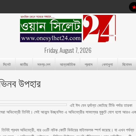
Friday, August 7, 2026
সিলেট
জাতীয়
সমগ্র দেশ
আন্তর্জাতিক
প্রবাস
খেলাধুলা
বিনোদন
 অভিনব উপহার
এই ঈদ যেন দুর্দান্ত কেটেছে টিভি পর্দার তারকা
 সেরা অভিনেত্রী তিনিই। সেই আনন্দে উচ্ছ্বসিত এ অভিনেত্রীর সাফল্যের মুকুটে যোগ হলো আরও এ
র। তিনিই প্রথম অভিনেত্রী, যার ৩৩টি নাটক কোটি ভিউয়ের মাইলফলক স্পর্শ করেছে। যা এখন পর্যন্ত