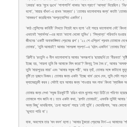
‘কেয়ার’ করে ‘সুখে দুঃখে’ ‘পাশাপাশি’ থাকার ‘মনে প্রাণে’ ‘আস্থা’ দিয়েছিল। ‘নিঃশ
বলো’, ‘মায়ার বাঁধন’-এ রাখব ‘মহব্বত’। ‘তোমার ভালোবাসার জন্য’ কতটা ‘তোমার
‘নামকরণ’ করেছিলাম ‘অপ্রত্যাশিত একদিন’।
‘কাঠ পেন্সিলের কাহিনী’ লিখতে গিয়েই মনে হলো ‘এই শহরে ভালোবাসা নেই’ কিংব
এভাবেই ‘স্বার্থপর’–এর মতো ‘ভালো থেকো তুমিও’। ‘সিদ্ধান্ত’ পরিবর্তন হওয়া
জীবনের ‘একটি অনাকাঙ্ক্ষিত প্রেমের গল্প’। ‘২২ শে এপ্রিল’ প্রথম তোমাকে
তোমার’, ‘তুমি আমারই’! আমার ‘লালরঙ্গা স্বপ্ন’–এ ‘হঠাৎ একদিন’ ‘তোমায় নিয়ে’
‘শিল্পী’র ‘রংতুলি ও নীল ভালোবাসা’য় আমার ‘অপরূপা’র ‘ছায়াছবি’তে ‘নীরবতা’ 
ইচ্ছে হয়, ‘লায়লা তুমি কি আমাকে মিস করো’? কিন্তু ‘নৈব নৈব চ’, আমার ‘অসমা
তুমি ‘মায়াপুরের মায়া’ এবং ‘আমার সবুজ পরী’, আর হ্যাঁ, তোমার সঙ্গে কাটানো মু
বৃষ্টি’তে দুজনে ভিজব। তোমার জন্য একটা ‘ইচ্ছে খাম’ রেখে দেব, তুমি সেটা পড়
ক্যামেরাবন্দী করব। সেটাই হবে আমার জন্য ‘পাওয়ার অব লাভ’ কিংবা ‘ম্যাজিক 
তোমার জন্য লেখা ‘সবুজ চিরকুট’টি ‘রঙিন খামে ধুলোয় পড়া চিঠি’তে পরিণত হয়ে
তোমাকে পাব জানি না। তবে একটা কথা, ‘গল্পটা তোমারই’, এমনকি তুমিই আমার ‘ড্
অন্য কিছু’ ভাবছিলাম, ‘চেনা অচেনা’ শহরে ‘নেই তুমি’। ভেবেছিলাম, ‘আর কোন
‘ভুলতে পারি না’।
যাক, অবশেষে তার ‘মন বদল’ হলো। ‘আমার টুকরো প্রেমের টান’–এ আমাদের ‘পরি