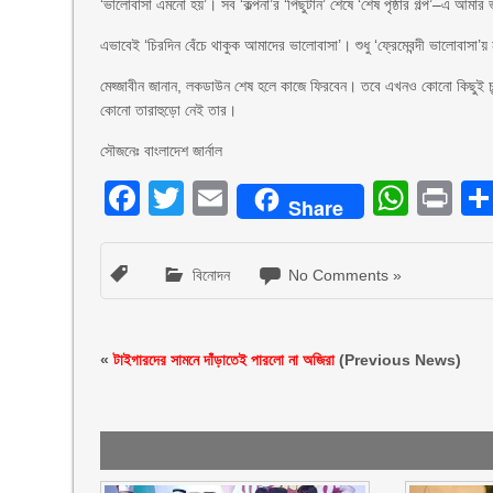
‘ভালোবাসা এমনো হয়’। সব ‘কল্পনা’র ‘পিছুটান’ শেষে ‘শেষ পৃষ্ঠার গল্প’–এ আমার 
এভাবেই ‘চিরদিন বেঁচে থাকুক আমাদের ভালোবাসা’। শুধু ‘ফ্রেমেবন্দী ভালোবাসা
মেহ্জাবীন জানান, লকডাউন শেষ হলে কাজে ফিরবেন। তবে এখনও কোনো কিছুই চূ
কোনো তারাহুড়ো নেই তার।
সৌজনেঃ বাংলাদেশ জার্নাল
Facebook
Twitter
Email
What
Pr
Share
বিনোদন
No Comments »
«
টাইগারদের সামনে দাঁড়াতেই পারলো না অজিরা
(Previous News)