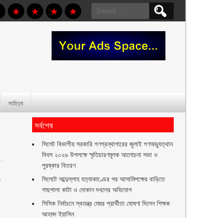
Search
for:
সাহিত্য
সর্বশেষ
সিলেট বিভাগীয় সরকারি গণগ্রন্থাগারের জুলাই গণঅভ্যুত্থান
দিবস ২০২৬ উপলক্ষে স্মৃতিচারণমূলক আলোচনা সভা ও
পুরষ্কার বিতরণ ‎ ‎
সিলেটে আব্দুল্লাহ হত্যাকাণ্ডের পর আসামিপক্ষের বাড়িতে
ক
গাছপালা কাটা ও দোকান দখলের অভিযোগ
সিসিক নির্বাচনে স্বতন্ত্র মেয়র প্রার্থীতা ঘোষণা দিলেন শিক্ষক
আহমদ ইয়াসিন