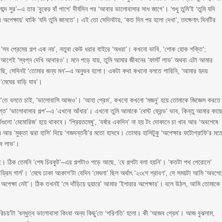
ব্দে সুর’–এ তার ‘বুকের বাঁ পাশে’ দীর্ঘদিন পর ‘আবার ভালোবাসার সাধ জাগে’। ‘শুধু তুমি’ই ‘তুমি যদি
 অপেক্ষায়’ থাকি ‘যদি তুমি জানতে’। এই তো সেদিনটায়, ‘কত দিন পর হলো দেখা’, তৎক্ষণাৎ দিনটির
া ‘সব প্রেমের গল্প এক নয়’, নতুবা কেউ ধরার বাইরে ‘অধরা’। কখনো ভাবি, ‘শোক হোক শক্তি’;
র আগেই ‘স্বপ্ন দেখি আবারও’। মনে পড়ে যায়, তুমি আমার জীবনের ‘ফার্স্ট লাভ’ অথবা এটা আমার
 দেখেছি, সেদিনই ‘তোমার জন্য মন’–এ অনুভব হলো। একটা কথা কখনো বলতে পারিনি, ‘আমার হৃদয়
 ‘মেঘের বাড়ি যাব’।
‘দৃষ্টি’তে বলতে চাই, ‘ভালোবাসি আজও’। ‘আহা প্রেম’, কখনো কখনো ‘মজনু’ হয়ে তোমাকে জিজ্ঞেস করতে
প্ত’ ‘ভালোবাসার গল্প’–এ ‘এখনো আঁধার’। এখনো তুমি আমাকে ‘বেস্ট ফ্রেন্ড’ ভাব, কিন্তু আমার কাছ
হূর্তগুলো ‘মেমোরিজ’ হয়ে থাকবে। ‘প্রিয়তমেষু’, ‘বর্ষার একদিন’ না হয় টং দোকানে চা খাব আর ‘অবশেষে
বে আর ‘মুক্তা ঝরা হাসি’ দিয়ে ‘গজদন্তনী’র মতো হাসবে। তোমার হাসিটুকু ‘অপেক্ষার ফটোগ্রাফি’র মত
অব লাভ’।
ছে। ঠিক তেমনি ‘শেষ চিরকুট’–এর গল্পটাও পড়ে আছে, ‘যে গল্পটা বলা হয়নি’। ‘কতটা পথ পেরোলে’
রিম গার্ল’। ‘মেঘে ঢাকা আকাশ’টা যেদিন ‘মেঘলা’ ছিল অর্থাৎ ‘২৩শে শ্রাবণ’, সে সময়টা আমি ‘অবশে
ো অপেক্ষা নেই’। ঠিক তখনই ‘সে দাঁড়িয়ে দুয়ারে’ আমার ‘ইশারার অপেক্ষায়’। বলে উঠল, আমি তোমাকে
চয়’টা ‘বন্ধুত্ব ভালোবাসা কিংবা অন্য কিছু’তে ‘পরিণতি’ হলো। কী ‘আজব প্রেম’। আজ বুঝলাম,