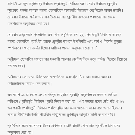
আগামী ১৮ জুন অনুষ্ঠিতব্য ইরানের প্রেসিডেন্ট নির্বাচনে অংশ নেয়ায় ইরানের কেন্দ্রীয়
ব্যাংকের গভর্নর আবদুন নাসের হেমমাতিকে অব্যাহতি দিয়েছেন প্রেসিডেন্ট হাসান রুহানি।
রোববার ইরানের মন্ত্রিসভার এক বৈঠকের পর কেন্দ্রীয় ব্যাংকের প্রধানের পদ থেকে
হেমমাতিকে অব্যাহতি দেয়া হয়।
রোববার মন্ত্রিসভার প্রকাশিত এক যৌথ বিবৃতিতে বলা হয়, প্রেসিডেন্ট নির্বাচনে আবদুন
নাসের হেমমাতির প্রার্থিতা ‘তাকে কেন্দ্রীয় ব্যাংকে উপস্থিতি এবং অর্থ ও বিদেশি মুদ্রার
স্পর্শকাতর স্থানে গভর্নর হিসেবে দায়িত্ব পালনে অনুমোদন দেয় না।’
মন্ত্রীসভা হেমমাতির স্থানে তার সহকারী আকবর কোমিজানিকে নতুন গর্ভনর হিসেবে নিয়োগে
মতামত দেয়।
মন্ত্রীসভার মতামতের ভিত্তিতে হেমমাতিকে অব্যাহতি দিয়ে তার স্থানে আকবর
কোমিজানিকে নিয়োগ দেন রুহানি।
এর আগে ১১ মে থেকে ১৫ মে পর্যন্ত তেহরানে স্বরাষ্ট্র মন্ত্রণালয়ের দফতরে নির্বাচন
কমিশনে প্রেসিডেন্ট নির্বাচনে প্রার্থী নিবন্ধন করা হয়। এই সময়ের মধ্যে মোট পাঁচ শ’ ৯২
জন প্রার্থী প্রেসিডেন্ট নির্বাচনে প্রতিদ্বন্দ্বিতার জন্য আবেদন করেন বলে জানান ইরানের
সর্বোচ্চ নীতিনির্ধারণকারী গার্ডিয়ান কাউন্সিলের মুখপাত্র আব্বাস আলী কাদখোদায়ি।
প্রার্থিতার জন্য আবেদনকারীদের নথিপত্র যাচাই বাছাই শেষে সাত প্রার্থীকে নির্বাচনের
অনুমোদন দেয়া হয়।