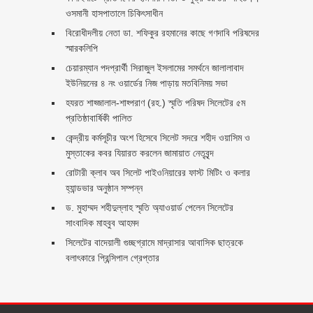
ওসমানী হাসপাতালে চিকিৎসাধীন
বিরোধীদলীয় নেতা ডা. শফিকুর রহমানের কাছে গণদাবি পরিষদের
স্মারকলিপি ‎
চেয়ারম্যান পদপ্রার্থী সিরাজুল ইসলামের সমর্থনে জালালাবাদ
ইউনিয়নের ৪ নং ওয়ার্ডের নিজ পাড়ায় মতবিনিময় সভা
হযরত শাহ্জালাল-শাহ্পরাণ (রহ.) স্মৃতি পরিষদ সিলেটের ৫ম
প্রতিষ্ঠাবার্ষিকী পালিত ‎​
কেন্দ্রীয় কর্মসূচীর অংশ হিসেবে সিলেট সদরে শহীদ ওয়াসিম ও
মুস্তাকের কবর যিয়ারত করলেন জামায়াত নেতৃবৃন্দ ‎
রোটারী ক্লাব অব সিলেট পাইওনিয়ারের ফাস্ট মিটিং ও কলার
হ্যান্ডভার অনুষ্ঠান সম্পন্ন
ড. মুহাম্মদ শহীদুল্লাহ স্মৃতি অ্যাওয়ার্ড পেলেন সিলেটের
সাংবাদিক মাহবুব আহমদ
সিলেটের বাদেয়ালী গুচ্ছগ্রামে মাদ্রাসার আবাসিক ছাত্রকে
বলাৎকারে প্রিন্সিপাল গ্রেপ্তার ‎