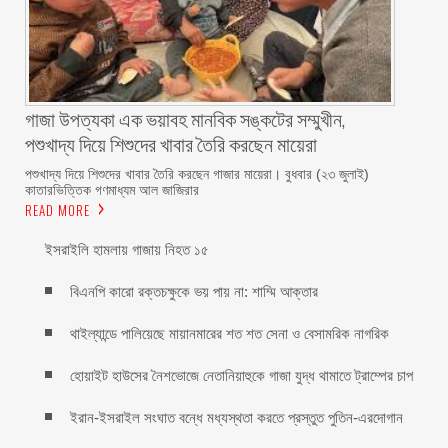
গাজা উপত্যকা এক ভয়াবহ মানবিক সঙ্কটের সম্মুখীন,
পশুখাদ্য দিয়ে শিশুদের খাবার তৈরি করছেন মায়েরা
পশুখাদ্য দিয়ে শিশুদের খাবার তৈরি করছেন গাজার মায়েরা। বুধবার (২৩ জুলাই)
কাতারভিত্তিক গণমাধ্যম আল জাজিরার
READ MORE
ইসরাইলি হামলায় গাজায় নিহত ১৫
বিএনপি কারো রক্তচক্ষুকে ভয় পায় না: শাম্মি আক্তার
থাইল্যান্ডে পালিয়েছে মায়ানমারের শত শত সেনা ও বেসামরিক নাগরিক
হোয়াইট হাউসের নৈশভোজে নেতানিয়াহুকে গাজা যুদ্ধ থামাতে ট্রাম্পের চাপ
ইরান-ইসরাইল সংঘাত বন্ধে মধ্যস্থতা করতে প্রস্তুত পুতিন-এরদোগান