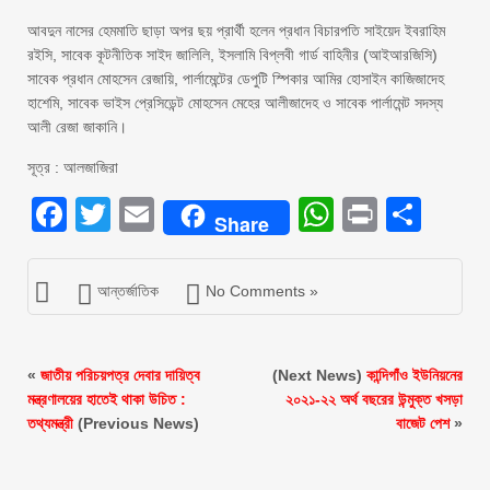
আবদুন নাসের হেমমাতি ছাড়া অপর ছয় প্রার্থী হলেন প্রধান বিচারপতি সাইয়েদ ইবরাহিম
রইসি, সাবেক কূটনীতিক সাইদ জালিলি, ইসলামি বিপ্লবী গার্ড বাহিনীর (আইআরজিসি)
সাবেক প্রধান মোহসেন রেজায়ি, পার্লামেন্টের ডেপুটি স্পিকার আমির হোসাইন কাজিজাদেহ
হাশেমি, সাবেক ভাইস প্রেসিডেন্ট মোহসেন মেহের আলীজাদেহ ও সাবেক পার্লামেন্ট সদস্য
আলী রেজা জাকানি।
সূত্র : আলজাজিরা
Facebook
Twitter
Email
WhatsAp
Print
Sha
Share
আন্তর্জাতিক
No Comments »
«
জাতীয় পরিচয়পত্র দেবার দায়িত্ব
(Next News)
কান্দিগাঁও ইউনিয়নের
মন্ত্রণালয়ের হাতেই থাকা উচিত :
২০২১-২২ অর্থ বছরের উন্মুক্ত খসড়া
তথ্যমন্ত্রী
(Previous News)
বাজেট পেশ
»