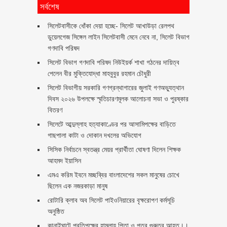
সর্বশেষ
‎সিলেটবাসীকে ধোঁকা দেয়া হচ্ছে- সিলেট আখাউড়া রেলপথ
ডুয়েলগেজ সিঙ্গেল লাইন সিলেটবাসী মেনে নেবে না, সিলেট বিভাগ
গণদাবি পরিষদ
সিলেট বিভাগ গণদাবি পরিষদ নিউইয়র্ক শাখা গঠনের দায়িত্ব
পেলেন বীর মুক্তিযোদ্ধা মাহবুবুর রহমান চৌধুরী ‎ ‎
সিলেট বিভাগীয় সরকারি গণগ্রন্থাগারের জুলাই গণঅভ্যুত্থান
দিবস ২০২৬ উপলক্ষে স্মৃতিচারণমূলক আলোচনা সভা ও পুরষ্কার
বিতরণ ‎ ‎
সিলেটে আব্দুল্লাহ হত্যাকাণ্ডের পর আসামিপক্ষের বাড়িতে
গাছপালা কাটা ও দোকান দখলের অভিযোগ
সিসিক নির্বাচনে স্বতন্ত্র মেয়র প্রার্থীতা ঘোষণা দিলেন শিক্ষক
আহমদ ইয়াসিন
এমএ করিম ইবনে মচ্ছব্বির বাংলাদেশের সকল মানুষের চোখে
ছিলেন এক নজরকাড়া মানুষ ‎
রোটারি ক্লাব অব সিলেট পাইওনিয়ারের বৃক্ষরোপণ কর্মসূচি
অনুষ্ঠিত
কানাইঘাটে প্রতিপক্ষের হামলায় পিতা ও পুত্র গুরুতর আহত।।