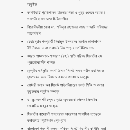
অনুষ্ঠিত
কানাইঘাটে প্রতিপক্ষের হামলায় পিতা ও পুত্র গুরুতর আহত।।
ওসমানী হাসপাতালে চিকিৎসাধীন
বিরোধীদলীয় নেতা ডা. শফিকুর রহমানের কাছে গণদাবি পরিষদের
স্মারকলিপি ‎
চেয়ারম্যান পদপ্রার্থী সিরাজুল ইসলামের সমর্থনে জালালাবাদ
ইউনিয়নের ৪ নং ওয়ার্ডের নিজ পাড়ায় মতবিনিময় সভা
হযরত শাহ্জালাল-শাহ্পরাণ (রহ.) স্মৃতি পরিষদ সিলেটের ৫ম
প্রতিষ্ঠাবার্ষিকী পালিত ‎​
কেন্দ্রীয় কর্মসূচীর অংশ হিসেবে সিলেট সদরে শহীদ ওয়াসিম ও
মুস্তাকের কবর যিয়ারত করলেন জামায়াত নেতৃবৃন্দ ‎
রোটারী ক্লাব অব সিলেট পাইওনিয়ারের ফাস্ট মিটিং ও কলার
হ্যান্ডভার অনুষ্ঠান সম্পন্ন
ড. মুহাম্মদ শহীদুল্লাহ স্মৃতি অ্যাওয়ার্ড পেলেন সিলেটের
সাংবাদিক মাহবুব আহমদ
সিলেটের বাদেয়ালী গুচ্ছগ্রামে মাদ্রাসার আবাসিক ছাত্রকে
বলাৎকারে প্রিন্সিপাল গ্রেপ্তার ‎
বাংলাদেশ প্রবাসী কল্যাণ পরিষদ সিলেট বিভাগীয় কমিটির সভা: