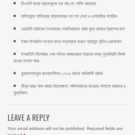
বিএনপি কারো রক্তচক্ষুকে ভয় পায় না: শাম্মি আক্তার
থাইল্যান্ডে পালিয়েছে মায়ানমারের শত শত সেনা ও বেসামরিক নাগরিক
হোয়াইট হাউসের নৈশভোজে নেতানিয়াহুকে গাজা যুদ্ধ থামাতে ট্রাম্পের চাপ
ইরান-ইসরাইল সংঘাত বন্ধে মধ্যস্থতা করতে প্রস্তুত পুতিন-এরদোগান
ইসরাইলি বিশেষজ্ঞ: শেষ পর্যন্ত আমাদেরকে ইরানের কাছে যুদ্ধবিরতি ভিক্ষা
চাওয়া লাগতে পারে
কুয়ালালামপুরে বাংলাদেশীসহ ১৭৮৯ অবৈধ অভিবাসী আটক
তীব্র হচ্ছে পাক-ভারত উত্তেজনা: পাকিস্তানের ধাওয়ায় পালালো ভারতের ৪
যুদ্ধবিমান
LEAVE A REPLY
Your email address will not be published.
Required fields are