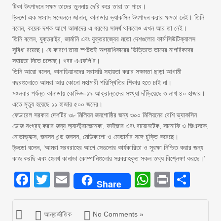
টিকা উৎপাদনে সক্ষম তাদের তুলনায় দেরি করে তারা তা পাবে।
ট্রুডো এক সংবাদ সম্মেলনে জানান, কানাডার ভ্যাকসিন উৎপাদন করার ক্ষমতা নেই। তিনি
বলেন, কয়েক দশক আগে আমাদের এ ধরণের সামর্থ থাকলেও এখন আর তা নেই।
তিনি বলেন, যুক্তরাষ্ট্র, জার্মানি এবং যুক্তরাজ্যের মতো দেশগুলোর ফার্মাসিউটিক্যালস
সুবিধা রয়েছে। যে কারণে তারা স্পষ্টতই অগ্রাধিকারের ভিত্তিতে তাদের নাগরিকদের
সহায়তা দিতে চলেছে। খবর এএফপি’র।
তিনি আরো বলেন, কানাডিয়ানদের সরাসরি সহায়তা করার সক্ষমতা ছাড়া আগামী
বছরগুলোতে আমরা আর কোনো মহামারী পরিস্থিতির শিকার হতে চাই না।
মঙ্গলবার পর্যন্ত কানাডায় কোভিড-১৯ আক্রান্তদের সংখ্যা দাঁড়িয়েছে ৩ লাখ ৪০ হাজার।
এতে মৃত্যু হয়েছে ১১ হাজার ৫০০ জনের।
ফেডারেল সরকার দেশটির ৩৮ মিলিয়ন জনগোষ্ঠির জন্য ৩০০ মিলিয়নের বেশি ভ্যাকসিন
ডোজ সংগ্রহ করার জন্য অ্যাস্ট্রাজেনেকা, ফাইজার এবং বায়োনটেক, সানোফি ও জিএসকে,
নোভাভ্যাক্স, জনসন এন্ড জনসন, মেডিকাগো ও মোডার্নার সঙ্গে চুক্তি করেছে।
ট্রুডো বলেন, ‘আমরা সরবরাহের আগে সেগুলোর কার্যকারিতা ও সুরক্ষা নিশ্চিত করার জন্য
কাজ করছি এবং হেলথ কানাডা কোম্পানিগুলোর সরবরাহকৃত সকল তথ্য বিশ্লেষণ করছে।’
Facebook
Twitter
Email
WhatsAp
Print
Sha
Share
আন্তর্জাতিক
No Comments »