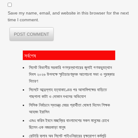
Save my name, email, and website in this browser for the next
time I comment.
সর্বশেষ
সিলেট বিভাগীয় সরকারি গণগ্রন্থাগারের জুলাই গণঅভ্যুত্থান
দিবস ২০২৬ উপলক্ষে স্মৃতিচারণমূলক আলোচনা সভা ও পুরষ্কার
বিতরণ ‎ ‎
সিলেটে আব্দুল্লাহ হত্যাকাণ্ডের পর আসামিপক্ষের বাড়িতে
গাছপালা কাটা ও দোকান দখলের অভিযোগ
সিসিক নির্বাচনে স্বতন্ত্র মেয়র প্রার্থীতা ঘোষণা দিলেন শিক্ষক
আহমদ ইয়াসিন
এমএ করিম ইবনে মচ্ছব্বির বাংলাদেশের সকল মানুষের চোখে
ছিলেন এক নজরকাড়া মানুষ ‎
রোটারি ক্লাব অব সিলেট পাইওনিয়ারের বৃক্ষরোপণ কর্মসূচি