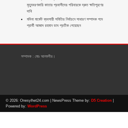
মৃত্যুবরণকারি কাতার প্রবাসীদের পরিবারকে দ্রুত ক্ষতিপূরণের
দাবি
মদিনা মার্কেট ব্যবসায়ী সমিতির নির্বাচনে সাধারণ সম্পাদক পদে
প্রার্থী আজাদ রহমান ডাব প্রতীক পেয়েছেন ‎
সম্পাদক : মোঃ আলমগীর।
© 2026: Onesylhet24.com
| NewsPress Theme by:
D5 Creation
|
Powered by:
WordPress