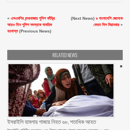
«
এসএমপির বন্দরবাজার পুলিশ ফাঁড়ি্র
(Next News)
৯ বাংলাদেশি জেলেকে
আরও তিন পুলিশ সদস্যকে সাময়িক
ফেরত দিল মিয়ানমার
»
বরখাস্ত
(Previous News)
RELATED NEWS
ইসরাইলি হামলায় গাজায় নিহত ৬৮, শতাধিক আহত