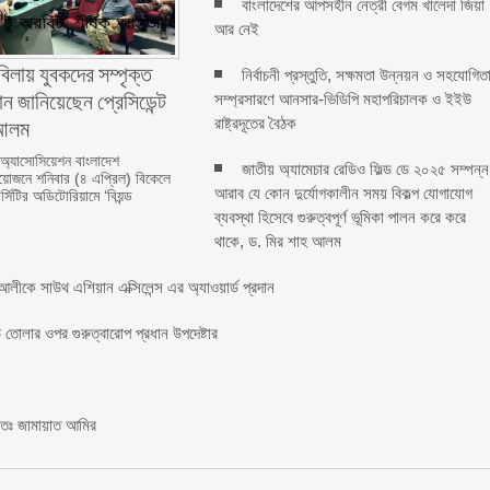
বাংলাদেশের আপসহীন নেত্রী বেগম খালেদা জিয়া
আর নেই
বিলায় যুবকদের সম্পৃক্ত
নির্বাচনী প্রস্তুতি, সক্ষমতা উন্নয়ন ও সহযোগিত
ন জানিয়েছেন প্রেসিডেন্ট
সম্প্রসারণে আনসার-ভিডিপি মহাপরিচালক ও ইইউ
লম ‎ ‎
রাষ্ট্রদূতের বৈঠক
 অ্যাসোসিয়েশন বাংলাদেশ
জাতীয় অ্যামেচার রেডিও ফিল্ড ডে ২০২৫ সম্পন্ন
জনে শনিবার (৪ এপ্রিল) বিকেলে
আরাব যে কোন দুর্যোগকালীন সময় বিকল্প যোগাযোগ
্সিটির অডিটোরিয়ামে ‘বিয়ন্ড
ব্যবস্থা হিসেবে গুরুত্বপূর্ণ ভূমিকা পালন করে করে
থাকে, ড. মির শাহ আলম
লীকে সাউথ এশিয়ান এক্সিলেন্স এর অ্যাওয়ার্ড প্রদান
তোলার ওপর গুরুত্বারোপ প্রধান উপদেষ্টার
চিতঃ জামায়াত আমির