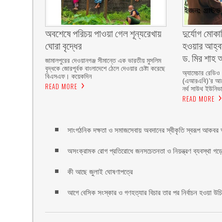
অবশেষে পরিচয় পাওয়া গেল শূন্যরেখায়
দুর্যোগ মোকা
ঘোরা বৃদ্ধের
হওয়ার আহ্বা
ড. মির শাহ আ
জামালপুরের দেওয়ানগঞ্জ সীমান্তে এক ভারতীয় মুসলিম
বৃদ্ধকে জোরপূর্বক বাংলাদেশে ঠেলে দেওয়ার চেষ্টা করেছে
অ্যামেচার রেডিও
বিএসএফ। কয়েকদিন
(এআরএবি)’র আয়ো
READ MORE
নর্থ সাউথ ইউনিভার
READ MORE
সাংগঠনিক দক্ষতা ও সমাজসেবায় অবদানের স্বীকৃতি স্বরূপ আকবর আ
অসংক্রামক রোগ প্রতিরোধে জনসচেতনতা ও নিয়ন্ত্রণ ব্যবস্থা গড়ে 
কী আছে জুলাই ঘোষণাপত্রে
আগে বেসিক সংস্কার ও গণহত্যার বিচার তার পর নির্বাচন হওয়া উ