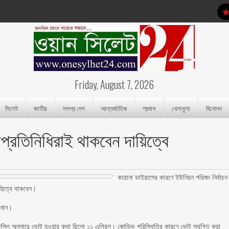
Friday, August 7, 2026
সিলেট
জাতীয়
সমগ্র দেশ
আন্তর্জাতিক
প্রবাস
খেলাধুলা
বিনোদন
নপ্রতিনিধিরাই থাকবেন দায়িত্বে
করোনা ভাইরাসের কারণে ইউনিয়ন পরিষদ নির্বাচন
দায়িত্বে থাকবেন।
ানান।
ফসিল অনুসারে ভোট হওয়ার কথা ছিলো ১১ এপ্রিল। কোভিড পরিস্থিতির কারণে ভোট স্থগিত করা