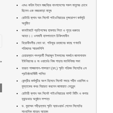
এমএ করিম ইবনে মচ্ছব্বির বাংলাদেশের সকল মানুষের চোখে
ছিলেন এক নজরকাড়া মানুষ ‎
রোটারি ক্লাব অব সিলেট পাইওনিয়ারের বৃক্ষরোপণ কর্মসূচি
অনুষ্ঠিত
কানাইঘাটে প্রতিপক্ষের হামলায় পিতা ও পুত্র গুরুতর
আহত।। ওসমানী হাসপাতালে চিকিৎসাধীন
বিরোধীদলীয় নেতা ডা. শফিকুর রহমানের কাছে গণদাবি
পরিষদের স্মারকলিপি ‎
চেয়ারম্যান পদপ্রার্থী সিরাজুল ইসলামের সমর্থনে জালালাবাদ
ইউনিয়নের ৪ নং ওয়ার্ডের নিজ পাড়ায় মতবিনিময় সভা
»
হযরত শাহ্জালাল-শাহ্পরাণ (রহ.) স্মৃতি পরিষদ সিলেটের ৫ম
প্রতিষ্ঠাবার্ষিকী পালিত ‎​
কেন্দ্রীয় কর্মসূচীর অংশ হিসেবে সিলেট সদরে শহীদ ওয়াসিম ও
মুস্তাকের কবর যিয়ারত করলেন জামায়াত নেতৃবৃন্দ ‎
রোটারী ক্লাব অব সিলেট পাইওনিয়ারের ফাস্ট মিটিং ও কলার
হ্যান্ডভার অনুষ্ঠান সম্পন্ন
ড. মুহাম্মদ শহীদুল্লাহ স্মৃতি অ্যাওয়ার্ড পেলেন সিলেটের
সাংবাদিক মাহবুব আহমদ