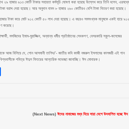
খ ২৯ হাজার ৬১৩ কোটি টাকার সহায়তা কর্মসূচি ঘোষণা করা হয়েছে উল্লেখ করে তিনি বলেন, এরমধ্য
টাকা বরাদ্দ দেয়া হয়েছে। আর অনুদান বাবদ ৮ হাজার ২৬০ কোটিরও বেশি টাকা বিতরণ করা হয়েছে।
াই হাজার টাকা করে মোট ৯১২ কোটি ৫০ লাখ দেয়া হয়েছে। এ বছরও সমসংখ্যক মানুষকে একই হারে ৯১
তরণ করেছে।
্ষার্থী, মসজিদের ইমাম-মুয়াজ্জিন, অন্যান্য ধর্মীয় প্রতিষ্ঠানের সেবকগণ, বেসরকারি স্কুল-কলেজের
নাকে আজ বিলিয়ে দে, শোন আসমানী তাগিদ/’- জাতীয় কবি কাজী নজরুল ইসলামের কালজয়ী এই গান
শ্ববাসীকে পবিত্র ঈদুল ফিতরের আন্তরিক শুভেচ্ছা জানাচ্ছি। ঈদ মোবারক।
sApp
int
Share
(Next News)
ঈদের নামাজের মধ্য দিয়ে সারা দেশে উদযাপিত হচ্ছে ঈদ