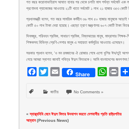
গত বছর করোনাভাইরাস আঘাত হানার পর থেকে চলতি মাস পর্যন্ত সর্বমোট এক লা
প্রণোদনা প্যাকেজের আওতায় ২১টি খাতে সর্বমোট ১ লাখ ২১ হাজার ৩৫৩ কোটি 
প্রধানমন্ত্রী বলেন, গত বছর সাময়িক কর্মহীন ৩৬ লাখ ৫০ হাজার মানুষকে আড়
কোটি ৫০ লাখ টাকা দেয়া হয়েছে। এছাড়া ত্রাণ মন্ত্রণালয় ৬০৭ কোটি টাকা বি
দিনমজুর, পরিবহন শ্রমিক, সাধারণ শ্রমিক, নিম্নআয়ের মানুষ, মাদ্রাসার শিক্ষক-শিক
শিক্ষকসহ বিভিন্ন শ্রেণি-পেশার মানুষ এ সহায়তা কর্মসূচির আওতায় এসেছেন।
সরকার প্রধান বলেন, ‘ও মন রমজানের ঐ রোজার শেষে এলো খুশির ঈদ/তুই আপ
গেয়ে আমরা স্বাগত জানাই পবিত্র ঈদুল ফিতরকে। আমি বাংলাদেশের জনগণসহ বি
Facebook
Twitter
Email
What
Pr
Share
জাতীয়
No Comments »
«
স্বাস্থ্যবিধি মেনে ঈদুল ফিতর উদযাপন করতে দেশবাসীর প্রতি রাষ্ট্রপতির
আহ্বান
(Previous News)