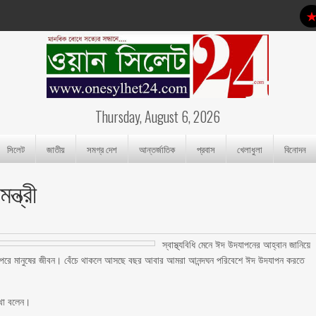
Thursday, August 6, 2026
সিলেট
জাতীয়
সমগ্র দেশ
আন্তর্জাতিক
প্রবাস
খেলাধুলা
বিনোদন
্ত্রী
স্বাস্থ্যবিধি মেনে ঈদ উদযাপনের আহ্বান জানিয়ে
সবার উপরে মানুষের জীবন। বেঁচে থাকলে আসছে বছর আবার আমরা আনন্দঘন পরিবেশে ঈদ উদযাপন করতে
কথা বলেন।