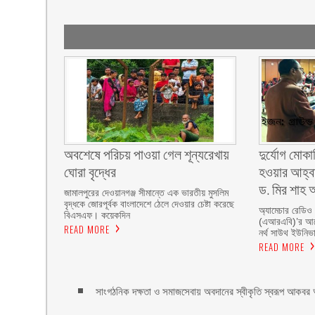
অবশেষে পরিচয় পাওয়া গেল শূন্যরেখায়
দুর্যোগ মোকা
ঘোরা বৃদ্ধের
হওয়ার আহ্বা
ড. মির শাহ আ
জামালপুরের দেওয়ানগঞ্জ সীমান্তে এক ভারতীয় মুসলিম
বৃদ্ধকে জোরপূর্বক বাংলাদেশে ঠেলে দেওয়ার চেষ্টা করেছে
অ্যামেচার রেডিও
বিএসএফ। কয়েকদিন
(এআরএবি)’র আয়ো
READ MORE
নর্থ সাউথ ইউনিভার
READ MORE
সাংগঠনিক দক্ষতা ও সমাজসেবায় অবদানের স্বীকৃতি স্বরূপ আকবর আ