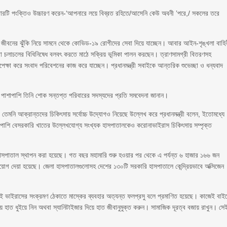
িতার চারটি পংক্তিও উচ্চারণ করেন-‘আপনারে লয়ে বিব্রত রহিতে/আসেনি কেউ অবনী ’পরে,/ সকলের তরে
কর্মীগণ জীবনের ঝুঁকি নিয়ে সামনে থেকে কোভিড-১৯ রোগীদের সেবা দিয়ে যাচ্ছেন। আবার আইন-শৃঙ্খলা বাহি
াউন বা চলাচলের বিধিনিষেধ বলবৎ করতে মাঠে সক্রিয় ভূমিকা পালন করছেন। ত্রাণসামগ্রী বিতরণসহ
উপেক্ষা করে সংবাদ পরিবেশনের কাজ করে যাচ্ছেন। প্রধানমন্ত্রী সবাইকে আন্তরিক শুভেচ্ছা ও ধন্যবাদ
পাশাপাশি তিনি শোক সন্তপ্ত পরিবারের সদস্যদের প্রতি সমবেদনা জানান।
, তেমনি আক্রান্তদের চিকিৎসায় সর্বোচ্চ উদ্যোগও নিয়েছে উল্লেখ করে প্রধানমন্ত্রী বলেন, ইতোমধ্যে
াপাশি বেসরকারি খাতের উল্লেখযোগ্য সংখ্যক হাসপাতালকেও করোনাভাইরাস চিকিৎসায় সম্পৃক্ত
হাসপাতাল স্থাপন করা হয়েছে। গত বছর মহামারি শুরু হওয়ার পর থেকে এ পর্যন্ত ৬ হাজার ১৬৬ জন
মী নিয়োগ দেয়া হয়েছে। জেলা হাসপাতালগুলোসহ দেশের ১৩০টি সরকারি হাসপাতালে কেন্দ্রিয়ভাবে অক্সিজেন
, এই ভাইরাসের সংক্রমণ ঠেকাতে মাস্কের ব্যবহার অত্যন্ত ফলপ্রসু বলে প্রমাণিত হয়েছে। কাজেই বাই
 হাত ধুইয়ে নিন অথবা স্যানিটাইজার দিয়ে হাত জীবানুমুক্ত করুন। সামাজিক দূরত্ব বজায় রাখুন। সে