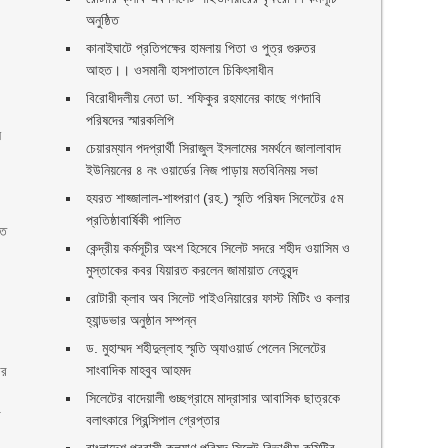
অনুষ্ঠিত
কানাইঘাটে প্রতিপক্ষের হামলায় পিতা ও পুত্র গুরুতর
আহত।। ওসমানী হাসপাতালে চিকিৎসাধীন
বিরোধীদলীয় নেতা ডা. শফিকুর রহমানের কাছে গণদাবি
পরিষদের স্মারকলিপি ‎
ে
চেয়ারম্যান পদপ্রার্থী সিরাজুল ইসলামের সমর্থনে জালালাবাদ
ইউনিয়নের ৪ নং ওয়ার্ডের নিজ পাড়ায় মতবিনিময় সভা
হযরত শাহ্জালাল-শাহ্পরাণ (রহ.) স্মৃতি পরিষদ সিলেটের ৫ম
প্রতিষ্ঠাবার্ষিকী পালিত ‎​
তে
কেন্দ্রীয় কর্মসূচীর অংশ হিসেবে সিলেট সদরে শহীদ ওয়াসিম ও
মুস্তাকের কবর যিয়ারত করলেন জামায়াত নেতৃবৃন্দ ‎
রোটারী ক্লাব অব সিলেট পাইওনিয়ারের ফাস্ট মিটিং ও কলার
ব
হ্যান্ডভার অনুষ্ঠান সম্পন্ন
ড. মুহাম্মদ শহীদুল্লাহ স্মৃতি অ্যাওয়ার্ড পেলেন সিলেটের
সাংবাদিক মাহবুব আহমদ
ার
সিলেটের বাদেয়ালী গুচ্ছগ্রামে মাদ্রাসার আবাসিক ছাত্রকে
া
বলাৎকারে প্রিন্সিপাল গ্রেপ্তার ‎