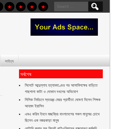
Search
for:
সাহিত্য
সর্বশেষ
সিলেটে আব্দুল্লাহ হত্যাকাণ্ডের পর আসামিপক্ষের বাড়িতে
গাছপালা কাটা ও দোকান দখলের অভিযোগ
সিসিক নির্বাচনে স্বতন্ত্র মেয়র প্রার্থীতা ঘোষণা দিলেন শিক্ষক
আহমদ ইয়াসিন
এমএ করিম ইবনে মচ্ছব্বির বাংলাদেশের সকল মানুষের চোখে
ছিলেন এক নজরকাড়া মানুষ ‎
রোটারি ক্লাব অব সিলেট পাইওনিয়ারের বৃক্ষরোপণ কর্মসূচি