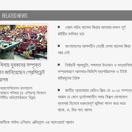
RELATED NEWS
প্রেস সচিব খালেদা জিয়ার জানাজা-দাফন পূর্ণ
রাষ্ট্রীয় মর্যাদায় হবে
বাংলাদেশের আপসহীন নেত্রী বেগম খালেদা জিয়া
আর নেই
বিলায় যুবকদের সম্পৃক্ত
নির্বাচনী প্রস্তুতি, সক্ষমতা উন্নয়ন ও সহযোগিত
ন জানিয়েছেন প্রেসিডেন্ট
সম্প্রসারণে আনসার-ভিডিপি মহাপরিচালক ও ইইউ
লম ‎ ‎
রাষ্ট্রদূতের বৈঠক
 অ্যাসোসিয়েশন বাংলাদেশ
জাতীয় অ্যামেচার রেডিও ফিল্ড ডে ২০২৫ সম্পন্ন
জনে শনিবার (৪ এপ্রিল) বিকেলে
আরাব যে কোন দুর্যোগকালীন সময় বিকল্প যোগাযোগ
্সিটির অডিটোরিয়ামে ‘বিয়ন্ড
ব্যবস্থা হিসেবে গুরুত্বপূর্ণ ভূমিকা পালন করে করে
থাকে, ড. মির শাহ আলম
লীকে সাউথ এশিয়ান এক্সিলেন্স এর অ্যাওয়ার্ড প্রদান