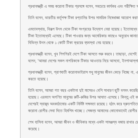
প্রধানমন্ত্রী এ সময় করোনা টিকার প্রসঙ্গে বলেন, সবচেয়ে কার্যকর এবং পরীক্ষিত
তিনি বলেন, ভারতীয় কর্তৃপক্ষ টিকা রপ্তানির উপর সাময়িক নিষেধাজ্ঞা আরোপ করায় 
এমতাবস্থায়, বিকল্প উৎস থেকে টিকা সংগ্রহের উদ্যোগ নেয়া হয়েছে। ইতোমধ্যে
টিকা ইতোমধ্যেই এসেছে। টিকা পাওয়ার জন্য আমেরিকার কাছেও অনুরোধ জানানো 
বিভিন্ন উৎস থেকে ১ কোটি টিকা ক্রয়ের ব্যবস্থা নেয় হয়েছে।
প্রধানমন্ত্রী বলেন, খুব শিগগিরই দেশে টিকা আসতে শুরু করবে। তাছাড়া, দেশ
বলেন, ‘আমরা দেশের সকল নাগরিককে টিকার আওতায় নিয়ে আসবো, ইনশাআল্ল
প্রধানমন্ত্রী বলেন, প্রাণঘাতী করোনাভাইরাস শুধু মানুষের জীবন কেড়ে নিচ্ছে 
করতে হয়েছে।
তিনি বলেন, আমরা গত বছর একটানা দুই মাসেরও বেশি সাধারণ ছুটি বলবৎ করেছি
হয়েছে। এরফলে অগণিত মানুষের রুটি-রুজির উপর আঘাত এসেছে। কিন্তু এই কঠোর
দেশেরই স্বাস্থ্য অবকাঠামোর একটি নির্দিষ্ট সক্ষমতা রয়েছে। হঠাৎ করে দ্রু
করোনা রোগীর সেবা দিতে হিমশিম খাচ্ছে। সেজন্য আমাদের কোনোভাবেই রোগীর স
শেখ হাসিনা বলেন, আমরা জীবন ও জীবিকার মধ্যে একটা সামঞ্জস্য বজায় রাখার চেষ্ট
করেছে।