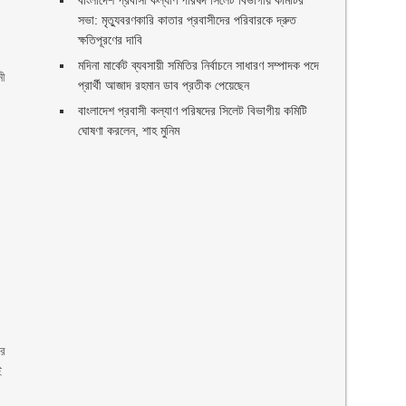
বাংলাদেশ প্রবাসী কল্যাণ পরিষদ সিলেট বিভাগীয় কমিটির
সভা: মৃত্যুবরণকারি কাতার প্রবাসীদের পরিবারকে দ্রুত
ক্ষতিপূরণের দাবি
মদিনা মার্কেট ব্যবসায়ী সমিতির নির্বাচনে সাধারণ সম্পাদক পদে
নী
প্রার্থী আজাদ রহমান ডাব প্রতীক পেয়েছেন ‎
‎বাংলাদেশ প্রবাসী কল্যাণ পরিষদের সিলেট বিভাগীয় কমিটি
ঘোষণা করলেন, শাহ মুনিম
রে
ই