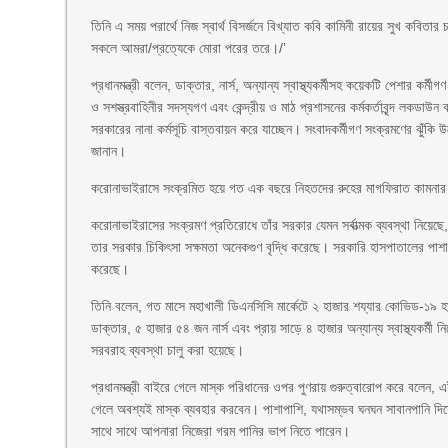
তিনি এ সময় পরার্থে নিজ স্বার্থ বিসর্জনে বিখ্যাত কবি কামিনী রায়ের সুখ কব
সকলে আমরা/প্রত্যেকে মোরা পরের তরে।/’
প্রধানমন্ত্রী বলেন, ডাক্তার, নার্স, অন্যান্য স্বাস্থ্যকর্মীসহ কয়েকটি পেশার 
ও সশস্ত্রবাহিনীর সদস্যগণ এবং কেন্দ্রীয় ও মাঠ প্রশাসনের কর্মকর্তাবৃন্দ লকড
সরকারের নানা কর্মসূচি বাস্তবায়ন করে যাচ্ছেন। সংবাদকর্মীগণ সংক্রমণের ঝুঁকি 
জানান।
করোনাভাইরাসে সংক্রমিত হয়ে গত এক বছরে নিহতদের রুহের মাগফিরাত কামনার 
করোনাভাইরাসের সংক্রমণ প্রতিরোধে তাঁর সরকার যেমন সর্বাত্মক ব্যবস্থা নিয়েছে
তার সরকার চিকিৎসা সক্ষমতা অনেকগুণ বৃদ্ধি করেছে। সরকারি হাসপাতালের পাশ
করেছে।
তিনি বলেন, গত মাসে মহাখালী ডিএনসিসি মার্কেটে ২ হাজার শয্যার কোভিড-১৯ 
ডাক্তার, ৫ হাজার ৫৪ জন নার্স এবং প্রায় সাড়ে ৪ হাজার অন্যান্য স্বাস্থ্যকর্
সরবরাহ ব্যবস্থা চালু করা হয়েছে।
প্রধানমন্ত্রী বাইরে গেলে মাস্ক পরিধানের ওপর পুণরায় গুরুত্বারোপ করে বলেন
গেলে অবশ্যই মাস্ক ব্যবহার করবেন। পাশাপাশি, যথাসম্ভব ঘনঘন সাবানপানি দিয়ে
সাথে সাথে আপনারা নিজেরা গরম পানির ভাপ নিতে পারেন।