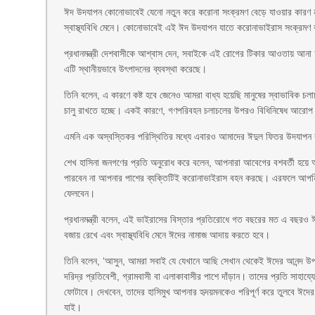
ঈদ উদযাপন কোনোভাবেই যেনো নতুন করে করোনা সংক্রমণ বেড়ে যাওয়ার কারণ না
স্বাস্থ্যবিধি মেনে। কোনোভাবেই এই ঈদ উদযাপন যাতে করোনাভাইরাস সংক্রমণ ব
প্রধানমন্ত্রী দেশবাসীকে আশ্বাস দেন, সবাইকে এই রোগের টিকার আওতায় আনা
এটি স্থানীয়ভাবে উৎপাদনের ব্যবস্থা করেছে।
তিনি বলেন, এ কারণে কষ্ট হবে জেনেও আমরা বাধ্য হয়েছি মানুষের স্বাভাবিক চল
চালু রাখতে হচ্ছে। একই কারণে, গণপরিবহন চলাচলের উপরও বিধিনিষেধ আরোপ
এমনি এক অস্বস্তিকর পরিস্থিতির মধ্যে এবারও আমাদের ঈদুল ফিতর উদযাপন 
শেখ হাসিনা জনগণের প্রতি অনুরোধ করে বলেন, আপনারা আবেগের বশবর্তী হয়ে আত
পারবেন না আপনার পাশের ব্যক্তিটিই করোনাভাইরাস বহন করছে। এরফলে আপনি যে
ফেলবেন।
প্রধানমন্ত্রী বলেন, এই ভাইরাসের বিস্তার প্রতিরোধে গত বছরের মত এ বছরও 
বজায় রেখে এবং স্বাস্থ্যবিধি মেনে ঈদের নামাজ আদায় করতে হবে।
তিনি বলেন, ‘আসুন, আমরা সবাই যে যেখানে আছি সেখান থেকেই ঈদের আনন্দ উপ
দরিদ্র প্রতিবেশী, গ্রামবাসী বা এলাকাবাসীর পাশে দাঁড়ান। তাদের প্রতি সাহায্
ফোটাবে। দেখবেন, তাদের হাসিমুখ আপনার হৃদয়মনকেও পরিপূর্ণ করে তুলবে ঈদের আন
যাই।