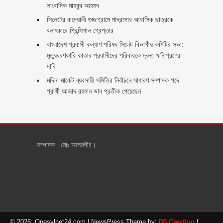
সাংবাদিক মাহবুব আহমদ
সিলেটের বাদেয়ালী গুচ্ছগ্রামে মাদ্রাসার আবাসিক ছাত্রকে
বলাৎকারে প্রিন্সিপাল গ্রেপ্তার ‎
বাংলাদেশ প্রবাসী কল্যাণ পরিষদ সিলেট বিভাগীয় কমিটির সভা:
মৃত্যুবরণকারি কাতার প্রবাসীদের পরিবারকে দ্রুত ক্ষতিপূরণের
দাবি
মদিনা মার্কেট ব্যবসায়ী সমিতির নির্বাচনে সাধারণ সম্পাদক পদে
প্রার্থী আজাদ রহমান ডাব প্রতীক পেয়েছেন ‎
সম্পাদক : মোঃ আলমগীর।
© 2026: Onesylhet24.com
| NewsPress Theme by:
D5 Creation
|