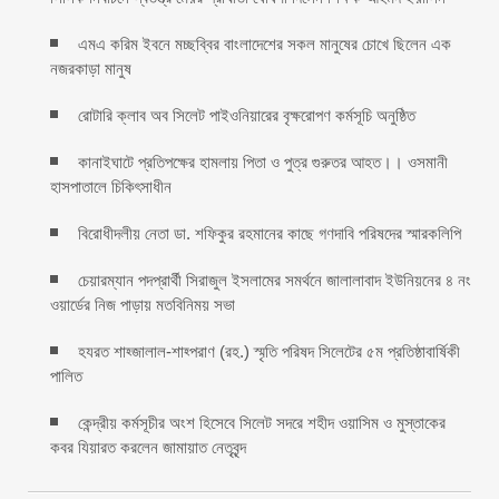
এমএ করিম ইবনে মচ্ছব্বির বাংলাদেশের সকল মানুষের চোখে ছিলেন এক
নজরকাড়া মানুষ ‎
রোটারি ক্লাব অব সিলেট পাইওনিয়ারের বৃক্ষরোপণ কর্মসূচি অনুষ্ঠিত
কানাইঘাটে প্রতিপক্ষের হামলায় পিতা ও পুত্র গুরুতর আহত।। ওসমানী
হাসপাতালে চিকিৎসাধীন
বিরোধীদলীয় নেতা ডা. শফিকুর রহমানের কাছে গণদাবি পরিষদের স্মারকলিপি ‎
চেয়ারম্যান পদপ্রার্থী সিরাজুল ইসলামের সমর্থনে জালালাবাদ ইউনিয়নের ৪ নং
ওয়ার্ডের নিজ পাড়ায় মতবিনিময় সভা
হযরত শাহ্জালাল-শাহ্পরাণ (রহ.) স্মৃতি পরিষদ সিলেটের ৫ম প্রতিষ্ঠাবার্ষিকী
পালিত ‎​
কেন্দ্রীয় কর্মসূচীর অংশ হিসেবে সিলেট সদরে শহীদ ওয়াসিম ও মুস্তাকের
কবর যিয়ারত করলেন জামায়াত নেতৃবৃন্দ ‎