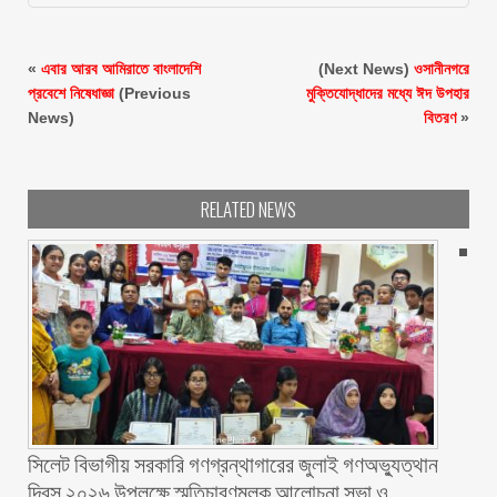
«
এবার আরব আমিরাতে বাংলাদেশি
(Next News)
ওসানীনগরে
প্রবেশে নিষেধাজ্ঞা
(Previous
মুক্তিযোদ্ধাদের মধ্যে ঈদ উপহার
News)
বিতরণ
»
RELATED NEWS
সিলেট বিভাগীয় সরকারি গণগ্রন্থাগারের জুলাই গণঅভ্যুত্থান
দিবস ২০২৬ উপলক্ষে স্মৃতিচারণমূলক আলোচনা সভা ও