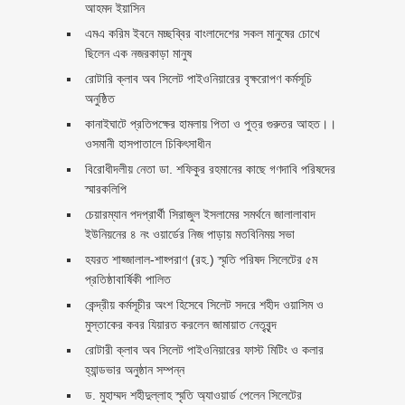
আহমদ ইয়াসিন
এমএ করিম ইবনে মচ্ছব্বির বাংলাদেশের সকল মানুষের চোখে
ছিলেন এক নজরকাড়া মানুষ ‎
রোটারি ক্লাব অব সিলেট পাইওনিয়ারের বৃক্ষরোপণ কর্মসূচি
অনুষ্ঠিত
কানাইঘাটে প্রতিপক্ষের হামলায় পিতা ও পুত্র গুরুতর আহত।।
ওসমানী হাসপাতালে চিকিৎসাধীন
বিরোধীদলীয় নেতা ডা. শফিকুর রহমানের কাছে গণদাবি পরিষদের
স্মারকলিপি ‎
চেয়ারম্যান পদপ্রার্থী সিরাজুল ইসলামের সমর্থনে জালালাবাদ
ইউনিয়নের ৪ নং ওয়ার্ডের নিজ পাড়ায় মতবিনিময় সভা
হযরত শাহ্জালাল-শাহ্পরাণ (রহ.) স্মৃতি পরিষদ সিলেটের ৫ম
প্রতিষ্ঠাবার্ষিকী পালিত ‎​
কেন্দ্রীয় কর্মসূচীর অংশ হিসেবে সিলেট সদরে শহীদ ওয়াসিম ও
মুস্তাকের কবর যিয়ারত করলেন জামায়াত নেতৃবৃন্দ ‎
রোটারী ক্লাব অব সিলেট পাইওনিয়ারের ফাস্ট মিটিং ও কলার
হ্যান্ডভার অনুষ্ঠান সম্পন্ন
ড. মুহাম্মদ শহীদুল্লাহ স্মৃতি অ্যাওয়ার্ড পেলেন সিলেটের