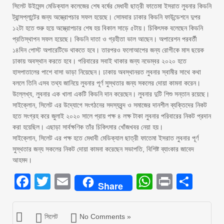
সিলেট উইমেন্স মেডিক্যাল কলেজের শেষ বর্ষের মেধাবী ছাত্রী ফাতেমা ইসরাত লুবনার কিডনি
ট্রান্সপ্লান্টের জন্য অস্ত্রোপচার সফল হয়েছে। সোমবার ঢাকার কিডনি ফাউন্ডেশনে দুপর
১২টা হতে শুরু হয়ে অস্ত্রোপচার শেষ হয় বিকাল সাড়ে ৫টায়। চিকিৎসক বলেছেন কিডনি
প্রতিস্থাপন সফল হয়েছে। কিডনি দাতা ও গ্রহীতা ভাল আছেন। অপারেশন পরবর্তী
১৪দিন পোস্ট অপারেটিভে থাকতে হবে। তারপরও ফলোআপের জন্য রোগীকে মাস ছয়েক
ঢাকায় অবস্থান করতে হবে। পরিবারের সবাই থাকার জন্য নভেম্বর ২০২০ হতে
হাসপাতালের পাশে বাসা ভাড়া নিয়েছেন। ঢাকায় অবস্থানরত লুবনার স্বামীর সাথে কথা
বললে তিনি এসব তথ্য জানিয়ে লুবনার পূর্ণ সুস্থতার জন্য সকলের দোয়া কামনা করেন।
উল্লেখ্য, লুবনার এক খালা একটি কিডনি দান করেছেন। লুবনার দুটি শিশু সন্তান রয়েছে।
সাইক্লোন, সিলেট এর উদ্যোগে সংগঠনের সদস্যবৃন্দ ও সমাজের দানশীল ব্যক্তিদের নিকট
হতে সংগ্রহ করে জুলাই ২০২০ সালে প্রায় পক্ষ ৪ লক্ষ টাকা লুবনার পরিবারের নিকট প্রদান
করা হয়েছিল। এছাড়া সার্বক্ষণিক তাঁর চিকিৎসার খোঁজখবর নেয়া হয়।
সাইক্লোন, সিলেট এর পক্ষ হতে মেধাবী মেডিক্যাল ছাত্রী ফাতেমা ইসরাত লুবনার পূর্ণ
সুস্থতার জন্য সকলের নিকট দোয়া কামনা করেছেন সভাপতি, বিশিষ্ট ব্যাংকার জাবেদ
আহমদ।
Facebook
Twitter
Email
WhatsAp
Print
Sha
Share
সিলেট
No Comments »