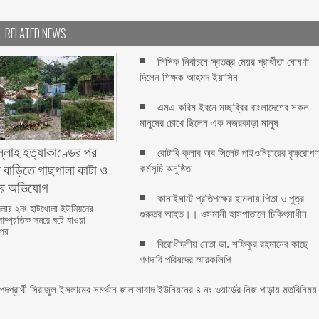
RELATED NEWS
সিসিক নির্বাচনে স্বতন্ত্র মেয়র প্রার্থীতা ঘোষণা
দিলেন শিক্ষক আহমদ ইয়াসিন
এমএ করিম ইবনে মচ্ছব্বির বাংলাদেশের সকল
মানুষের চোখে ছিলেন এক নজরকাড়া মানুষ ‎
ল্লাহ হত্যাকাণ্ডের পর
রোটারি ক্লাব অব সিলেট পাইওনিয়ারের বৃক্ষরোপ
 বাড়িতে গাছপালা কাটা ও
কর্মসূচি অনুষ্ঠিত
ের অভিযোগ
কানাইঘাটে প্রতিপক্ষের হামলায় পিতা ও পুত্র
লার ২নং হাটখোলা ইউনিয়নের
গুরুতর আহত।। ওসমানী হাসপাতালে চিকিৎসাধীন
সাম্প্রতিক সময়ে ঘটে যাওয়া
 পর
বিরোধীদলীয় নেতা ডা. শফিকুর রহমানের কাছে
গণদাবি পরিষদের স্মারকলিপি ‎
 পদপ্রার্থী সিরাজুল ইসলামের সমর্থনে জালালাবাদ ইউনিয়নের ৪ নং ওয়ার্ডের নিজ পাড়ায় মতবিনিময়