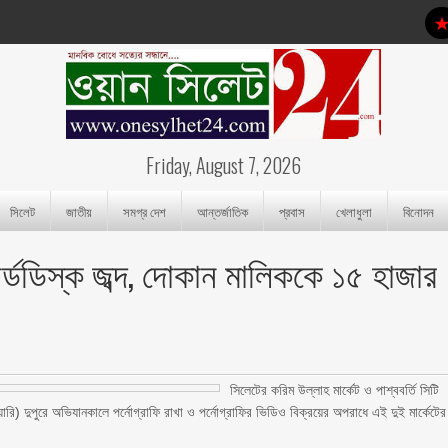
Friday, August 7, 2026
সিলেট
জাতীয়
সমগ্র দেশ
আন্তর্জাতিক
প্রবাস
খেলাধুলা
বিনোদন
র্ডডিস্ক জব্দ, দোকান মালিককে ১৫ হাজার
সিলেটের করিম উল্লাহ মার্কেট ও পাশ্ববর্তি সিটি
ারি) দুপুরে অভিযানকালে পর্নোগ্রাফি রাখা ও পর্নোগ্রাফির ভিডিও বিক্রয়ের অপরাধে এই দুই মার্কেটের