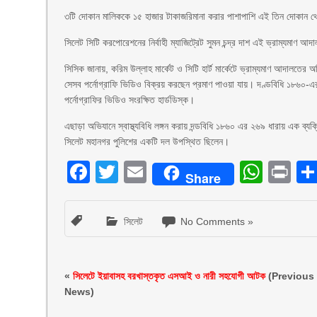
৩টি দোকান মালিককে ১৫ হাজার টাকাজরিমানা করার পাশাপাশি এই তিন দোকান থেকে
সিলেট সিটি করপোরেশনের নির্বাহী ম্যাজিট্রেট সুমন চন্দ্র দাশ এই ভ্রাম্যমাণ 
সিসিক জানায়, করিম উল্লাহ মার্কেট ও সিটি হার্ট মার্কেটে ভ্রাম্যমাণ আদালতের অ
সেসব পর্নোগ্রাফি ভিডিও বিক্রয় করছেন প্রমাণ পাওয়া যায়। দণ্ডবিধি ১৮৬০-এর
পর্নোগ্রাফির ভিডিও সংরক্ষিত হার্ডডিস্ক।
এছাড়া অভিযানে স্বাস্থ্যবিধি লঙ্গন করায় দন্ডবিধি ১৮৬০ এর ২৬৯ ধারায় এক ব্যক
সিলেট মহানগর পুলিশের একটি দল উপস্থিত ছিলেন।
Facebook
Twitter
Email
What
Pr
Share
সিলেট
No Comments »
«
সিলেটে ইয়াবাসহ বরখাস্তকৃত এসআই ও নারী সহযোগী আটক
(Previous
News)