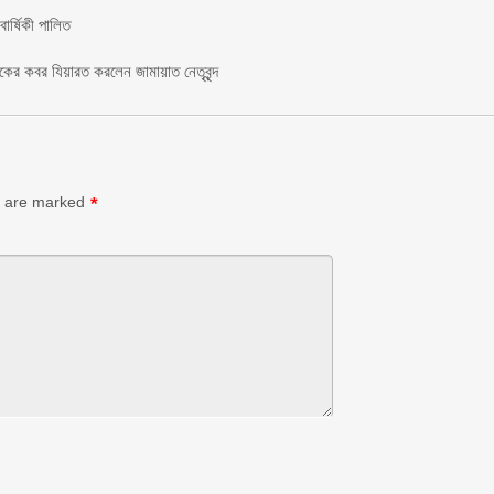
র্ষিকী পালিত ‎​
াকের কবর যিয়ারত করলেন জামায়াত নেতৃবৃন্দ ‎
s are marked
*