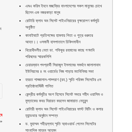
এমএ করিম ইবনে মচ্ছব্বির বাংলাদেশের সকল মানুষের চোখে
ছিলেন এক নজরকাড়া মানুষ ‎
রোটারি ক্লাব অব সিলেট পাইওনিয়ারের বৃক্ষরোপণ কর্মসূচি
অনুষ্ঠিত
বে
কানাইঘাটে প্রতিপক্ষের হামলায় পিতা ও পুত্র গুরুতর
আহত।। ওসমানী হাসপাতালে চিকিৎসাধীন
বিরোধীদলীয় নেতা ডা. শফিকুর রহমানের কাছে গণদাবি
পরিষদের স্মারকলিপি ‎
চেয়ারম্যান পদপ্রার্থী সিরাজুল ইসলামের সমর্থনে জালালাবাদ
ইউনিয়নের ৪ নং ওয়ার্ডের নিজ পাড়ায় মতবিনিময় সভা
হযরত শাহ্জালাল-শাহ্পরাণ (রহ.) স্মৃতি পরিষদ সিলেটের ৫ম
প্রতিষ্ঠাবার্ষিকী পালিত ‎​
কেন্দ্রীয় কর্মসূচীর অংশ হিসেবে সিলেট সদরে শহীদ ওয়াসিম ও
মুস্তাকের কবর যিয়ারত করলেন জামায়াত নেতৃবৃন্দ ‎
রোটারী ক্লাব অব সিলেট পাইওনিয়ারের ফাস্ট মিটিং ও কলার
বে
হ্যান্ডভার অনুষ্ঠান সম্পন্ন
»
ড. মুহাম্মদ শহীদুল্লাহ স্মৃতি অ্যাওয়ার্ড পেলেন সিলেটের
সাংবাদিক মাহবুব আহমদ