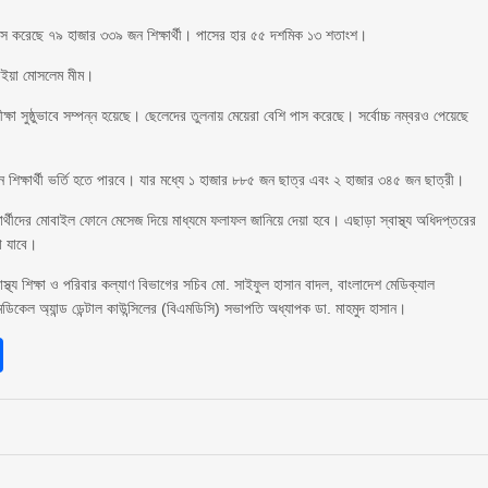
 পাস করেছে ৭৯ হাজার ৩৩৯ জন শিক্ষার্থী। পাসের হার ৫৫ দশমিক ১৩ শতাংশ।
ুমাইয়া মোসলেম মীম।
রীক্ষা সুষ্ঠুভাবে সম্পন্ন হয়েছে। ছেলেদের তুলনায় মেয়েরা বেশি পাস করেছে। সর্বোচ্চ নম্বরও পেয়েছে
ক্ষার্থী ভর্তি হতে পারবে। যার মধ্যে ১ হাজার ৮৮৫ জন ছাত্র এবং ২ হাজার ৩৪৫ জন ছাত্রী।
শিক্ষার্থীদের মোবাইল ফোনে মেসেজ দিয়ে মাধ্যমে ফলাফল জানিয়ে দেয়া হবে। এছাড়া স্বাস্থ্য অধিদপ্তরের
া যাবে।
াস্থ্য শিক্ষা ও পরিবার কল্যাণ বিভাগের সচিব মো. সাইফুল হাসান বাদল, বাংলাদেশ মেডিক্যাল
িকেল অ্যান্ড ডেন্টাল কাউন্সিলের (বিএমডিসি) সভাপতি অধ্যাপক ডা. মাহমুদ হাসান।
sApp
int
Share