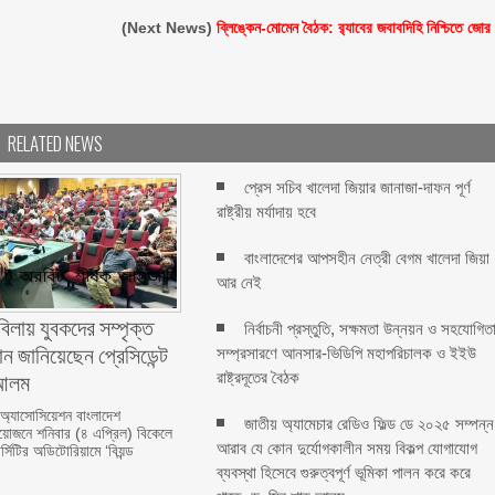
(Next News)
ব্লিঙ্কেন-মোমেন বৈঠক: র‍্যাবের জবাবদিহি নিশ্চিতে জোর
RELATED NEWS
প্রেস সচিব খালেদা জিয়ার জানাজা-দাফন পূর্ণ
রাষ্ট্রীয় মর্যাদায় হবে
বাংলাদেশের আপসহীন নেত্রী বেগম খালেদা জিয়া
আর নেই
বিলায় যুবকদের সম্পৃক্ত
নির্বাচনী প্রস্তুতি, সক্ষমতা উন্নয়ন ও সহযোগিত
ন জানিয়েছেন প্রেসিডেন্ট
সম্প্রসারণে আনসার-ভিডিপি মহাপরিচালক ও ইইউ
লম ‎ ‎
রাষ্ট্রদূতের বৈঠক
 অ্যাসোসিয়েশন বাংলাদেশ
জাতীয় অ্যামেচার রেডিও ফিল্ড ডে ২০২৫ সম্পন্ন
জনে শনিবার (৪ এপ্রিল) বিকেলে
আরাব যে কোন দুর্যোগকালীন সময় বিকল্প যোগাযোগ
্সিটির অডিটোরিয়ামে ‘বিয়ন্ড
ব্যবস্থা হিসেবে গুরুত্বপূর্ণ ভূমিকা পালন করে করে