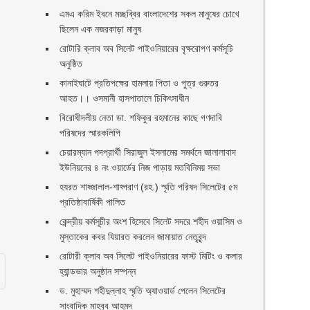
এমএ করিম ইবনে মচ্ছব্বির বাংলাদেশের সকল মানুষের চোখে
ছিলেন এক নজরকাড়া মানুষ ‎
রোটারি ক্লাব অব সিলেট পাইওনিয়ারের বৃক্ষরোপণ কর্মসূচি
অনুষ্ঠিত
কানাইঘাটে প্রতিপক্ষের হামলায় পিতা ও পুত্র গুরুতর
আহত।। ওসমানী হাসপাতালে চিকিৎসাধীন
বিরোধীদলীয় নেতা ডা. শফিকুর রহমানের কাছে গণদাবি
পরিষদের স্মারকলিপি ‎
চেয়ারম্যান পদপ্রার্থী সিরাজুল ইসলামের সমর্থনে জালালাবাদ
ইউনিয়নের ৪ নং ওয়ার্ডের নিজ পাড়ায় মতবিনিময় সভা
হযরত শাহ্জালাল-শাহ্পরাণ (রহ.) স্মৃতি পরিষদ সিলেটের ৫ম
প্রতিষ্ঠাবার্ষিকী পালিত ‎​
কেন্দ্রীয় কর্মসূচীর অংশ হিসেবে সিলেট সদরে শহীদ ওয়াসিম ও
মুস্তাকের কবর যিয়ারত করলেন জামায়াত নেতৃবৃন্দ ‎
রোটারী ক্লাব অব সিলেট পাইওনিয়ারের ফাস্ট মিটিং ও কলার
হ্যান্ডভার অনুষ্ঠান সম্পন্ন
ড. মুহাম্মদ শহীদুল্লাহ স্মৃতি অ্যাওয়ার্ড পেলেন সিলেটের
সাংবাদিক মাহবুব আহমদ