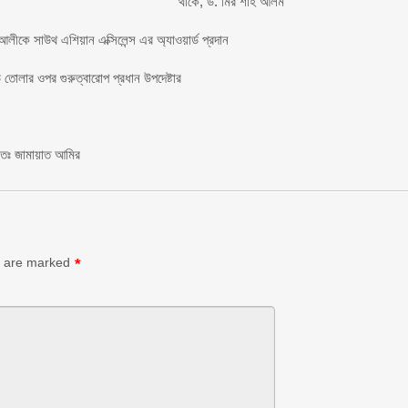
থাকে, ড. মির শাহ আলম
লীকে সাউথ এশিয়ান এক্সিলেন্স এর অ্যাওয়ার্ড প্রদান
তোলার ওপর গুরুত্বারোপ প্রধান উপদেষ্টার
চিতঃ জামায়াত আমির
s are marked
*