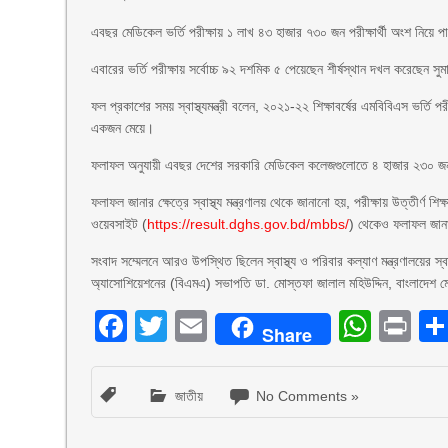
এবছর মেডিকেল ভর্তি পরীক্ষায় ১ লাখ ৪৩ হাজার ৭৩০ জন পরীক্ষার্থী অংশ নিয়ে
এবারের ভর্তি পরীক্ষায় সর্বোচ্চ ৯২ দশমিক ৫ পেয়েছেন শীর্ষস্থান দখল করেছেন স
ফল প্রকাশের সময় স্বাস্থ্যমন্ত্রী বলেন, ২০২১-২২ শিক্ষাবর্ষের এমবিবিএস ভর্তি প
একজন মেয়ে।
ফলাফল অনুযায়ী এবছর দেশের সরকারি মেডিকেল কলেজগুলোতে ৪ হাজার ২৩০ জন শি
ফলাফল জানার ক্ষেত্রে স্বাস্থ্য মন্ত্রণালয় থেকে জানানো হয়, পরীক্ষায় উত্তীর্ণ 
ওয়েবসাইট (
https://result.dghs.gov.bd/mbbs/
) থেকেও ফলাফল জান
সংবাদ সম্মেলনে আরও উপস্থিত ছিলেন স্বাস্থ্য ও পরিবার কল্যাণ মন্ত্রণালয়ের স্ব
অ্যাসোশিয়েশনের (বিএমএ) সভাপতি ডা. মোস্তফা জালাল মহিউদ্দিন, বাংলাদেশ মেড
Facebook
Twitter
Email
What
Pr
Share
জাতীয়
No Comments »