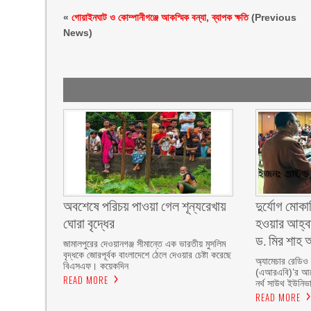
«
গোয়াইনঘাট ও কোম্পানীগঞ্জে আকস্মিক বন্যা, ব্যাপক ক্ষতি
(Previous
News)
অবশেষে পরিচয় পাওয়া গেল শূন্যরেখায়
দুর্যোগ মোকা
ঘোরা বৃদ্ধের
হওয়ার আহ্বা
ড. মির শাহ আ
জামালপুরের দেওয়ানগঞ্জ সীমান্তে এক ভারতীয় মুসলিম
বৃদ্ধকে জোরপূর্বক বাংলাদেশে ঠেলে দেওয়ার চেষ্টা করেছে
অ্যামেচার রেডিও
বিএসএফ। কয়েকদিন
(এআরএবি)’র আয়ো
READ MORE
নর্থ সাউথ ইউনিভার
READ MORE