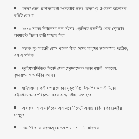
সিলেট জেলা জাতীয়তাবাদী মৎস্যজীবী দলের জৈন্তাপুর উপজেলা আহ্বায়ক
কমিটি ঘোষণা
২০১৬ সালের নির্বাচনসহ নানা ঘটনার প্রেক্ষিতে রাজনীতি থেকে স্বেচ্ছায়
অব্যাহতি নিলেন হাজী সাজ্জাদ মিয়া
সাবেক প্রধানমন্ত্রী বেগম খালেদা জিয়া দেশের মানুষের ভালোবাসার প্রতীক,
এম এ মালিক
প্রতিষ্ঠাবার্ষিকীতে সিলেট জেলা স্বেচ্ছাসেবক দলের র‌্যালী, সমাবেশ,
বৃক্ষরোপন ও ডাস্টবিন স্থাপন
খাদিমপাড়ায় কর্মী সভায় খন্দকার মুক্তাদির: বিএনপির আগামী দিনের
রাষ্ট্রপরিচালনার পরিকল্পনা সবার কাছে পৌছে দিতে হবে
আবারও এম এ মালিকের আমন্ত্রনে সিলেটে আসছেন বিএনপির কেন্দ্রীয়
নেতৃবৃন্দ
বিএনপি কারো রক্তচক্ষুকে ভয় পায় না: শাম্মি আক্তার