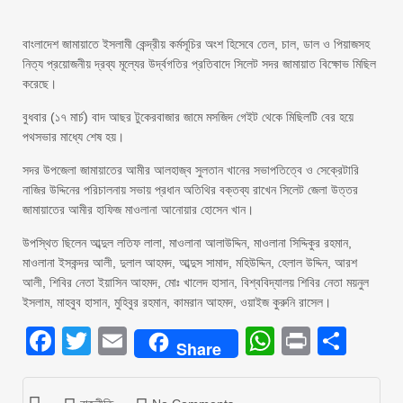
বাংলাদেশ জামায়াতে ইসলামী কেন্দ্রীয় কর্মসূচির অংশ হিসেবে তেল, চাল, ডাল ও পিয়াজসহ
নিত্য প্রয়োজনীয় দ্রব্য মূল্যের উর্দ্বগতির প্রতিবাদে সিলেট সদর জামায়াত বিক্ষোভ মিছিল
করেছে।
বুধবার (১৭ মার্চ) বাদ আছর টুকেরবাজার জামে মসজিদ গেইট থেকে মিছিলটি বের হয়ে
পথসভার মাধ্যে শেষ হয়।
সদর উপজেলা জামায়াতের আমীর আলহাজ্ব সুলতান খানের সভাপতিত্বে ও সেক্রেটারি
নাজির উদ্দিনের পরিচালনায় সভায় প্রধান অতিথির বক্তব্য রাখেন সিলেট জেলা উত্তর
জামায়াতের আমীর হাফিজ মাওলানা আনোয়ার হোসেন খান।
উপস্থিত ছিলেন আব্দুল লতিফ লালা, মাওলানা আলাউদ্দিন, মাওলানা সিদ্দিকুর রহমান,
মাওলানা ইসকন্দর আলী, দুলাল আহমদ, আব্দুস সামাদ, মহিউদ্দিন, হেলাল উদ্দিন, আরশ
আলী, শিবির নেতা ইয়াসিন আহমদ, মোঃ খালেদ হাসান, বিশ্ববিদ্যালয় শিবির নেতা ময়নুল
ইসলাম, মাহবুব হাসান, মুহিবুর রহমান, কামরান আহমদ, ওয়াইজ কুরুনি রাসেল।
Facebook
Twitter
Email
WhatsAp
Print
Sha
Share