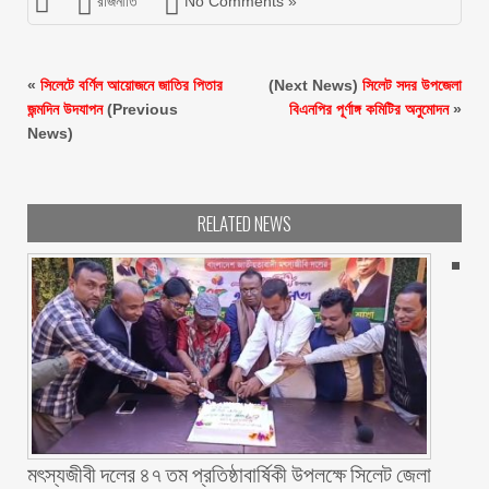
রাজনীতি
No Comments »
«
সিলেটে বর্ণিল আয়োজনে জাতির পিতার
(Next News)
সিলেট সদর উপজেলা
জন্মদিন উদযাপন
(Previous
বিএনপির পূর্ণাঙ্গ কমিটির অনুমোদন
»
News)
RELATED NEWS
মৎস্যজীবী দলের ৪৭ তম প্রতিষ্ঠাবার্ষিকী উপলক্ষে সিলেট জেলা