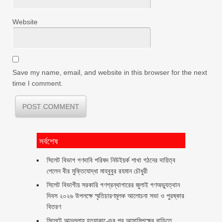
Website
Save my name, email, and website in this browser for the next
time I comment.
সর্বশেষ
সিলেট বিভাগ গণদাবি পরিষদ নিউইয়র্ক শাখা গঠনের দায়িত্ব
পেলেন বীর মুক্তিযোদ্ধা মাহবুবুর রহমান চৌধুরী ‎ ‎
সিলেট বিভাগীয় সরকারি গণগ্রন্থাগারের জুলাই গণঅভ্যুত্থান
দিবস ২০২৬ উপলক্ষে স্মৃতিচারণমূলক আলোচনা সভা ও পুরষ্কার
বিতরণ ‎ ‎
সিলেটে আব্দুল্লাহ হত্যাকাণ্ডের পর আসামিপক্ষের বাড়িতে