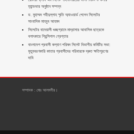
হ্যান্ডভার অনুষ্ঠান সম্পন্ন
ড. মুহাম্মদ শহীদুল্লাহ স্মৃতি অ্যাওয়ার্ড পেলেন সিলেটের
সাংবাদিক মাহবুব আহমদ
সিলেটের বাদেয়ালী গুচ্ছগ্রামে মাদ্রাসার আবাসিক ছাত্রকে
বলাৎকারে প্রিন্সিপাল গ্রেপ্তার ‎
বাংলাদেশ প্রবাসী কল্যাণ পরিষদ সিলেট বিভাগীয় কমিটির সভা:
মৃত্যুবরণকারি কাতার প্রবাসীদের পরিবারকে দ্রুত ক্ষতিপূরণের
দাবি
সম্পাদক : মোঃ আলমগীর।