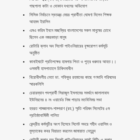
গাছপালা কাটা ও দোকান দখলের অভিযোগ
সিসিক নির্বাচনে স্বতন্ত্র মেয়র প্রার্থীতা ঘোষণা দিলেন শিক্ষক
আহমদ ইয়াসিন
এমএ করিম ইবনে মচ্ছব্বির বাংলাদেশের সকল মানুষের চোখে
ছিলেন এক নজরকাড়া মানুষ ‎
রোটারি ক্লাব অব সিলেট পাইওনিয়ারের বৃক্ষরোপণ কর্মসূচি
অনুষ্ঠিত
কানাইঘাটে প্রতিপক্ষের হামলায় পিতা ও পুত্র গুরুতর আহত।।
ওসমানী হাসপাতালে চিকিৎসাধীন
বিরোধীদলীয় নেতা ডা. শফিকুর রহমানের কাছে গণদাবি পরিষদের
স্মারকলিপি ‎
চেয়ারম্যান পদপ্রার্থী সিরাজুল ইসলামের সমর্থনে জালালাবাদ
ইউনিয়নের ৪ নং ওয়ার্ডের নিজ পাড়ায় মতবিনিময় সভা
হযরত শাহ্জালাল-শাহ্পরাণ (রহ.) স্মৃতি পরিষদ সিলেটের ৫ম
প্রতিষ্ঠাবার্ষিকী পালিত ‎​
কেন্দ্রীয় কর্মসূচীর অংশ হিসেবে সিলেট সদরে শহীদ ওয়াসিম ও
মুস্তাকের কবর যিয়ারত করলেন জামায়াত নেতৃবৃন্দ ‎
রোটারী ক্লাব অব সিলেট পাইওনিয়ারের ফাস্ট মিটিং ও কলার