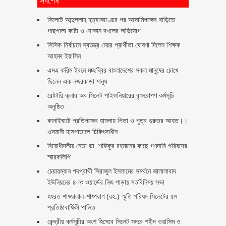
সিলেটে আব্দুল্লাহ হত্যাকাণ্ডের পর আসামিপক্ষের বাড়িতে
গাছপালা কাটা ও দোকান দখলের অভিযোগ
সিসিক নির্বাচনে স্বতন্ত্র মেয়র প্রার্থীতা ঘোষণা দিলেন শিক্ষক
আহমদ ইয়াসিন
এমএ করিম ইবনে মচ্ছব্বির বাংলাদেশের সকল মানুষের চোখে
ছিলেন এক নজরকাড়া মানুষ ‎
রোটারি ক্লাব অব সিলেট পাইওনিয়ারের বৃক্ষরোপণ কর্মসূচি
অনুষ্ঠিত
কানাইঘাটে প্রতিপক্ষের হামলায় পিতা ও পুত্র গুরুতর আহত।।
ওসমানী হাসপাতালে চিকিৎসাধীন
বিরোধীদলীয় নেতা ডা. শফিকুর রহমানের কাছে গণদাবি পরিষদের
স্মারকলিপি ‎
চেয়ারম্যান পদপ্রার্থী সিরাজুল ইসলামের সমর্থনে জালালাবাদ
ইউনিয়নের ৪ নং ওয়ার্ডের নিজ পাড়ায় মতবিনিময় সভা
হযরত শাহ্জালাল-শাহ্পরাণ (রহ.) স্মৃতি পরিষদ সিলেটের ৫ম
প্রতিষ্ঠাবার্ষিকী পালিত ‎​
কেন্দ্রীয় কর্মসূচীর অংশ হিসেবে সিলেট সদরে শহীদ ওয়াসিম ও