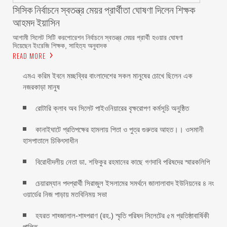
সিসিক নির্বাচনে স্বতন্ত্র মেয়র প্রার্থীতা ঘোষণা দিলেন শিক্ষক
আহমদ ইয়াসিন
আগামী সিলেট সিটি করপোরেশন নির্বাচনে স্বতন্ত্র মেয়র প্রার্থী হওয়ার ঘোষণা
দিয়েছেন ইংরেজি শিক্ষক, সাহিত্য অনুবাদক
READ MORE
এমএ করিম ইবনে মচ্ছব্বির বাংলাদেশের সকল মানুষের চোখে ছিলেন এক
নজরকাড়া মানুষ ‎
রোটারি ক্লাব অব সিলেট পাইওনিয়ারের বৃক্ষরোপণ কর্মসূচি অনুষ্ঠিত
কানাইঘাটে প্রতিপক্ষের হামলায় পিতা ও পুত্র গুরুতর আহত।। ওসমানী
হাসপাতালে চিকিৎসাধীন
বিরোধীদলীয় নেতা ডা. শফিকুর রহমানের কাছে গণদাবি পরিষদের স্মারকলিপি ‎
চেয়ারম্যান পদপ্রার্থী সিরাজুল ইসলামের সমর্থনে জালালাবাদ ইউনিয়নের ৪ নং
ওয়ার্ডের নিজ পাড়ায় মতবিনিময় সভা
হযরত শাহ্জালাল-শাহ্পরাণ (রহ.) স্মৃতি পরিষদ সিলেটের ৫ম প্রতিষ্ঠাবার্ষিকী
পালিত ‎​