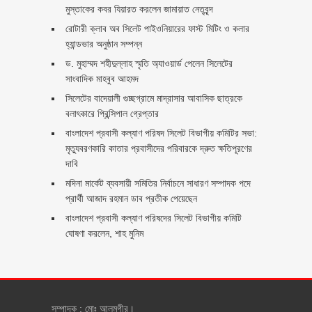
মুস্তাকের কবর যিয়ারত করলেন জামায়াত নেতৃবৃন্দ ‎
রোটারী ক্লাব অব সিলেট পাইওনিয়ারের ফাস্ট মিটিং ও কলার
হ্যান্ডভার অনুষ্ঠান সম্পন্ন
ড. মুহাম্মদ শহীদুল্লাহ স্মৃতি অ্যাওয়ার্ড পেলেন সিলেটের
সাংবাদিক মাহবুব আহমদ
সিলেটের বাদেয়ালী গুচ্ছগ্রামে মাদ্রাসার আবাসিক ছাত্রকে
বলাৎকারে প্রিন্সিপাল গ্রেপ্তার ‎
বাংলাদেশ প্রবাসী কল্যাণ পরিষদ সিলেট বিভাগীয় কমিটির সভা:
মৃত্যুবরণকারি কাতার প্রবাসীদের পরিবারকে দ্রুত ক্ষতিপূরণের
দাবি
মদিনা মার্কেট ব্যবসায়ী সমিতির নির্বাচনে সাধারণ সম্পাদক পদে
প্রার্থী আজাদ রহমান ডাব প্রতীক পেয়েছেন ‎
‎বাংলাদেশ প্রবাসী কল্যাণ পরিষদের সিলেট বিভাগীয় কমিটি
ঘোষণা করলেন, শাহ মুনিম
সম্পাদক : মোঃ আলমগীর।