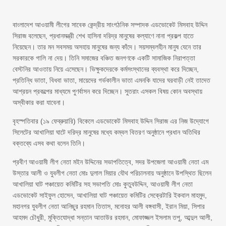
বাংলাদেশ আওয়ামী লীগের সাবেক কেন্দ্রীয় সাংগঠনিক সম্পাদক এডভোকেট মিসবাহ উদ্দিন
সিরাজ বলেছেন, প্রধানমন্ত্রী শেখ হাসিনা দরিদ্র মানুষের কল্যাণে নানা প্রকল্প হাতে
নিয়েছেন। তার মন সবসময় অসহায় মানুষের জন্য কাঁদে। সয়সম্বলহীন মানুষ যেনে তার
সরকারকে গালি না দেয়। তিনি সমাজের বঞ্চিত জনগণকে একটি সামাজিক নিরাপত্তা
বেস্টনির আওতায় নিয়ে এসেছেন। ভিক্ষুকদেরকে কর্মসংস্থানের ব্যবস্থা করে দিচ্ছেন,
প্রতিন্ধি ভাতা, বিধবা ভাতা, মায়েদের গর্ভকালীন ভাতা এমনকি যাদের ঘরবাড়ী নেই তাদেত
আশ্রয়ন প্রকল্পের মাধ্যমে পুণর্বাসন করে দিচ্ছেন। সুতরাং এসকল বিষয় কোন অবস্থায়
অস্বীকার করা যাবেনা।
বৃহস্পতিবার (১৯ ফেব্রুয়ারি) বিকেলে এডভোকেট মিসবাহ উদ্দিন সিরাজ এর নিজ উদ্যোগে
সিলেটের আখালিয়া ঘাটে দরিদ্র মানুষের মধ্যে কম্বল বিতরণ অনুষ্ঠানে প্রধান অতিথির
বক্তব্যে এসব কথা বলেন তিনি।
প্রবীণ আওয়ামী লীগ নেতা মইন উদ্দিনের সভাপতিত্বে, সদর উপজেলা আওয়ামী নেতা এম
উস্তার আলী ও যুবলীগ নেতা মোঃ দুলাল মিয়ার যৌথ পরিচালনায় অনুষ্ঠানে উপস্থিত ছিলেন
আখালিয়া ঘাট পঞ্চায়েত কমিটির সহ সভাপতি মোঃ কুতুবউদ্দিন, আওয়ামী লীগ নেতা
এডভোকেট সাইফুল হোসেন, আখালিয়া ঘাট পঞ্চায়েত কমিটির সেক্রেটারি ইকবাল মাহমুদ,
মহানগর যুবলীগ নেতা আনিছুর রহমান তিতাস, মনোহর আলী বঙ্গবাসী, ইরান মিয়া, সিপার
আহমদ চৌধুরী, মুক্তিযোদ্ধা সন্তান আতাউর রহমান, মোফাজ্জল ইসলাম তপু, আব্দুল আলী,