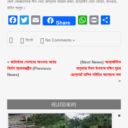
জেলা স্বেচ্ছাসেবক লীগ নেতা মোস্তাক আহমদ রাজন, ছাত্রলীগ নেতা সোহান, কাওছার,
মাহিন প্রমুখ।
Facebook
Twitter
Email
WhatsAp
Print
Sha
Share
সিলেট
No Comments »
«
ষাটোর্ধদের পেনশনের আওতায় আনার
(Next News)
আন্তর্জাতিক
নির্দেশ প্রধানমন্ত্রীর
(Previous
মাতৃভাষা দিবস উপলক্ষে দক্ষিণ সুরমা
News)
রেস্তোরাঁ মালিক সমিতির আলোচনা সভা
»
RELATED NEWS