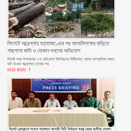
সিলেটে আব্দুল্লাহ হত্যাকাণ্ডের পর আসামিপক্ষের বাড়িতে
গাছপালা কাটা ও দোকান দখলের অভিযোগ
সিলেট সদর উপজেলার ২নং হাটখোলা ইউনিয়নের দিঘীরপাড় গ্রামে সাম্প্রতিক সময়ে
ঘটে যাওয়া আব্দুল্লাহ হত্যার পর
READ MORE