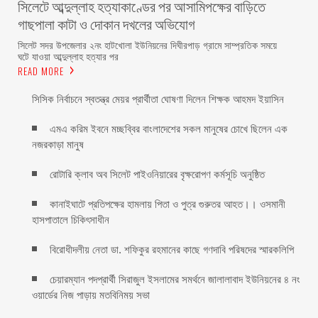
সিলেটে আব্দুল্লাহ হত্যাকাণ্ডের পর আসামিপক্ষের বাড়িতে
গাছপালা কাটা ও দোকান দখলের অভিযোগ
সিলেট সদর উপজেলার ২নং হাটখোলা ইউনিয়নের দিঘীরপাড় গ্রামে সাম্প্রতিক সময়ে
ঘটে যাওয়া আব্দুল্লাহ হত্যার পর
READ MORE
সিসিক নির্বাচনে স্বতন্ত্র মেয়র প্রার্থীতা ঘোষণা দিলেন শিক্ষক আহমদ ইয়াসিন
এমএ করিম ইবনে মচ্ছব্বির বাংলাদেশের সকল মানুষের চোখে ছিলেন এক
নজরকাড়া মানুষ ‎
রোটারি ক্লাব অব সিলেট পাইওনিয়ারের বৃক্ষরোপণ কর্মসূচি অনুষ্ঠিত
কানাইঘাটে প্রতিপক্ষের হামলায় পিতা ও পুত্র গুরুতর আহত।। ওসমানী
হাসপাতালে চিকিৎসাধীন
বিরোধীদলীয় নেতা ডা. শফিকুর রহমানের কাছে গণদাবি পরিষদের স্মারকলিপি ‎
চেয়ারম্যান পদপ্রার্থী সিরাজুল ইসলামের সমর্থনে জালালাবাদ ইউনিয়নের ৪ নং
ওয়ার্ডের নিজ পাড়ায় মতবিনিময় সভা