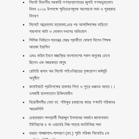
সিলেট বিভাগীয় সরকারি গণগ্রন্থাগারের জুলাই গণঅভ্যুত্থান
দিবস ২০২৬ উপলক্ষে স্মৃতিচারণমূলক আলোচনা সভা ও পুরষ্কার
বিতরণ ‎ ‎
সিলেটে আব্দুল্লাহ হত্যাকাণ্ডের পর আসামিপক্ষের বাড়িতে
গাছপালা কাটা ও দোকান দখলের অভিযোগ
সিসিক নির্বাচনে স্বতন্ত্র মেয়র প্রার্থীতা ঘোষণা দিলেন শিক্ষক
আহমদ ইয়াসিন
এমএ করিম ইবনে মচ্ছব্বির বাংলাদেশের সকল মানুষের চোখে
ছিলেন এক নজরকাড়া মানুষ ‎
রোটারি ক্লাব অব সিলেট পাইওনিয়ারের বৃক্ষরোপণ কর্মসূচি
অনুষ্ঠিত
কানাইঘাটে প্রতিপক্ষের হামলায় পিতা ও পুত্র গুরুতর আহত।।
ওসমানী হাসপাতালে চিকিৎসাধীন
বিরোধীদলীয় নেতা ডা. শফিকুর রহমানের কাছে গণদাবি পরিষদের
স্মারকলিপি ‎
চেয়ারম্যান পদপ্রার্থী সিরাজুল ইসলামের সমর্থনে জালালাবাদ
ইউনিয়নের ৪ নং ওয়ার্ডের নিজ পাড়ায় মতবিনিময় সভা
হযরত শাহ্জালাল-শাহ্পরাণ (রহ.) স্মৃতি পরিষদ সিলেটের ৫ম