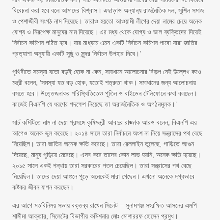
বিবেচনা করা হবে বলে আমাদের বিশ্বাস। এছাড়াও অন্যান্য রাজনৈতিক দল, সুশিল সমাজ
ও পেশাজীবী সংগঠ নাম দিয়েছে। তারাও হয়তো আওয়ামী লীগের দেয়া নামের চেয়ে অনেক
যোগ্য ও নিরপেক্ষ মানুষের নাম দিয়েছে। এর মধ্য থেকে যোগ্য ও ভাল ব্যক্তিদের দিয়েই
নির্বাচন কমিশন গঠিত হবে। যার মাধ্যমে এমন একটি নির্বাচন কমিশন পাবো যারা জাতির
প্রত্যাশা অনুযায়ী একটি সুষ্ঠু ও সুন্দর নির্বাচন উপহার দিবে।’
পৃথিবীতে সমস্যা যতো বড়ই হোক না কেন, সমাধানে আলোচনার বিকল্প নেই উল্লেখ কওে
মন্ত্রী বলেন, ‘সমস্যা যত বড় হোক, যতোই শত্রুতা থাক। সমাধানের জন্য আলোচনায়
বসতে হবে। উত্তেজনাকর পরিস্থিতিতেও পুতিন ও বাইডেন টেলিফোনে কথা বলছেন।
কাজেই বিএনপি যে ধরণের পদক্ষেপ নিয়েছে তা অরাজনৈতিক ও অগঠনমূলক।’
সার্চ কমিটিতে নাম না দেয়া প্রসঙ্গে কৃষিমন্ত্রী আবদুর রাজ্জাক আরও বলেন, বিএনপি এর
আগেও অনেক ভুল করেছে। ২০১৪ সালে তারা নির্বাচনে অংশ না নিয়ে সন্ত্রাসের পথ বেছে
নিয়েছিল। তারা জাতির অনেক ক্ষতি করেছে। তারা রেললাইন তুলেছে, গাড়িতে আগুন
দিয়েছে, মানুষ পুড়িয়ে মেরেছে। এসব করে তাদের কোন লাভ হয়নি, অনেক ক্ষতি হয়েছে।
২০১৫ সালে একই পন্থায় তারা সরকারের পতন চেয়েছিল। তারা সন্ত্রাসের পথ বেছে
নিয়েছিল। তাদের দেয়া আগুনে পুড়ে অনেকেই মারা গেছেন। এখনো অনেকে দগ্ধভাবে
কষ্টকর জীবন যাপন করছেন।
এর আগে মতবিনিময় সভায় বক্তব্য রাখেন সিলেট – সুনামগঞ্জ সংরক্ষিত আসনের এমপি
শামীমা আক্তার, সিলেটের বিভাগীয় কমিশনার মোঃ মোশাররফ হোসেন প্রমুখ।