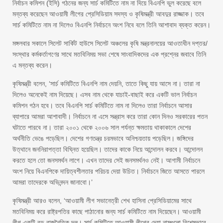
নির্বাচন কমিশন (ইসি) গঠনের জন্য সার্চ কমিটিতে নাম না দিয়ে বিএনপি ভুল করেছে বলে
মন্তব্য করেছেন আওয়ামী লীগের প্রেসিডিয়াম সদস্য ও কৃষিমন্ত্রী আবদুর রাজ্জাক। তবে
সার্চ কমিটিতে নাম না দিলেও বিএনপি নির্বাচনে অংশ নিবে বলে তিনি আশাবাদ ব্যক্ত করেন।
মঙ্গলবার সকালে সিলেট সার্কিট হাউসে সিলেট অঞ্চলের কৃষি মন্ত্রনালয়ের আওতাধীন দপ্তর/
সংস্থার কর্মকর্তাগণের সাথে মতবিনিময় সভা শেষে সাংবাদিকদের এক প্রশ্নের জবাবে তিনি
এ মন্তব্য করেন।
কৃষিমন্ত্রী বলেন, ‘সার্চ কমিটিতে বিএনপি নাম দেয়নি, তাতে কিছু যায় আসে না। তারা না
দিলেও অনেকেই নাম দিয়েছে। এসব নাম থেকে যাচাই-বাছাই করে একটি ভাল নির্বাচন
কমিশন গঠন হবে। তবে বিএনপি সার্চ কমিটিতে নাম না দিলেও তারা নির্বাচনে আসার
ব্যাপারে আমরা আশাবাদী। নির্বাচনে না এসে সন্ত্রাস করে তারা কোন দিনও সরকারের পতন
ঘটাতে পারবে না। তারা ২০০১ থেকে ২০০৬ সাল পর্যন্ত ক্ষমতায় থাকাকালে দেশের
অর্থনীতি ভেঙে পড়েছিল। দেশের গণতন্ত্র চরমভাবে অনিশ্চয়তায় পড়েছিল। জঙ্গিদের
উত্থানে জননিরাপত্তা বিঘ্নিত হয়েছিল। তাদের কাকে নিয়ে আন্দোলন করবে। আন্দোলন
করতে হলে তো জনসমর্থন লাগে। এখন তাদের সেই জনসমর্থনও নেই। আগামী নির্বাচনে
অংশ নিয়ে বিএনপিকে দায়িত্বশীলতার পরিচয় দেয়া উচিত। নির্বাচনে জিতে আসতে পারলে
আমরা তাদেরকে অভিনন্দন জানাবো।’
কৃষিমন্ত্রী আরও বলেন, ‘আওয়ামী লীগ সভানেত্রী শেখ হাসিনা প্রেসিডিয়ামের সাথে
মতবিনিময় করে রাষ্ট্রপতির কাছে পাঠানোর জন্য সার্চ কমিটিতে নাম দিয়েছেন। আওয়ামী
লীগ একটি বড় রাজনৈতিক দল। সার্চ কমিটিতে আওয়ামী লীগের দেয়া নামগুলো বিশেষভাবে