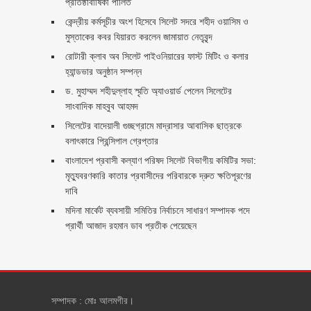
প্রতিষ্ঠাবার্ষিকী পালিত ‎​
কেন্দ্রীয় কর্মসূচীর অংশ হিসেবে সিলেট সদরে শহীদ ওয়াসিম ও
মুস্তাকের কবর যিয়ারত করলেন জামায়াত নেতৃবৃন্দ ‎
রোটারী ক্লাব অব সিলেট পাইওনিয়ারের ফাস্ট মিটিং ও কলার
হ্যান্ডভার অনুষ্ঠান সম্পন্ন
ড. মুহাম্মদ শহীদুল্লাহ স্মৃতি অ্যাওয়ার্ড পেলেন সিলেটের
সাংবাদিক মাহবুব আহমদ
সিলেটের বাদেয়ালী গুচ্ছগ্রামে মাদ্রাসার আবাসিক ছাত্রকে
বলাৎকারে প্রিন্সিপাল গ্রেপ্তার ‎
বাংলাদেশ প্রবাসী কল্যাণ পরিষদ সিলেট বিভাগীয় কমিটির সভা:
মৃত্যুবরণকারি কাতার প্রবাসীদের পরিবারকে দ্রুত ক্ষতিপূরণের
দাবি
মদিনা মার্কেট ব্যবসায়ী সমিতির নির্বাচনে সাধারণ সম্পাদক পদে
প্রার্থী আজাদ রহমান ডাব প্রতীক পেয়েছেন ‎
সম্পাদক : মোঃ আলমগীর।