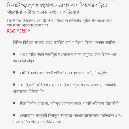
সিলেটে আব্দুল্লাহ হত্যাকাণ্ডের পর আসামিপক্ষের বাড়িতে
গাছপালা কাটা ও দোকান দখলের অভিযোগ
সিলেট সদর উপজেলার ২নং হাটখোলা ইউনিয়নের দিঘীরপাড় গ্রামে সাম্প্রতিক সময়ে
ঘটে যাওয়া আব্দুল্লাহ হত্যার পর
READ MORE
সিসিক নির্বাচনে স্বতন্ত্র মেয়র প্রার্থীতা ঘোষণা দিলেন শিক্ষক আহমদ ইয়াসিন
এমএ করিম ইবনে মচ্ছব্বির বাংলাদেশের সকল মানুষের চোখে ছিলেন এক
নজরকাড়া মানুষ ‎
রোটারি ক্লাব অব সিলেট পাইওনিয়ারের বৃক্ষরোপণ কর্মসূচি অনুষ্ঠিত
কানাইঘাটে প্রতিপক্ষের হামলায় পিতা ও পুত্র গুরুতর আহত।। ওসমানী
হাসপাতালে চিকিৎসাধীন
বিরোধীদলীয় নেতা ডা. শফিকুর রহমানের কাছে গণদাবি পরিষদের স্মারকলিপি ‎
চেয়ারম্যান পদপ্রার্থী সিরাজুল ইসলামের সমর্থনে জালালাবাদ ইউনিয়নের ৪ নং
ওয়ার্ডের নিজ পাড়ায় মতবিনিময় সভা