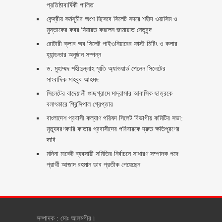
প্রতিষ্ঠাবার্ষিকী পালিত ‎​
কেন্দ্রীয় কর্মসূচীর অংশ হিসেবে সিলেট সদরে শহীদ ওয়াসিম ও
মুস্তাকের কবর যিয়ারত করলেন জামায়াত নেতৃবৃন্দ ‎
রোটারী ক্লাব অব সিলেট পাইওনিয়ারের ফাস্ট মিটিং ও কলার
হ্যান্ডভার অনুষ্ঠান সম্পন্ন
ড. মুহাম্মদ শহীদুল্লাহ স্মৃতি অ্যাওয়ার্ড পেলেন সিলেটের
সাংবাদিক মাহবুব আহমদ
সিলেটের বাদেয়ালী গুচ্ছগ্রামে মাদ্রাসার আবাসিক ছাত্রকে
বলাৎকারে প্রিন্সিপাল গ্রেপ্তার ‎
বাংলাদেশ প্রবাসী কল্যাণ পরিষদ সিলেট বিভাগীয় কমিটির সভা:
মৃত্যুবরণকারি কাতার প্রবাসীদের পরিবারকে দ্রুত ক্ষতিপূরণের
দাবি
মদিনা মার্কেট ব্যবসায়ী সমিতির নির্বাচনে সাধারণ সম্পাদক পদে
প্রার্থী আজাদ রহমান ডাব প্রতীক পেয়েছেন ‎
সম্পাদক : মোঃ আলমগীর।