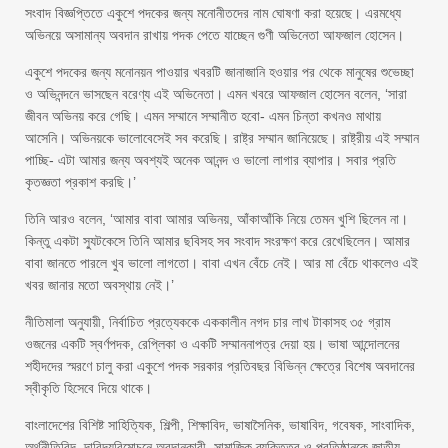
সংবাদ বিজ্ঞপ্তিতে একুশে পদকের জন্য মনোনীতদের নাম ঘোষণা করা হয়েছে। এরমধ্যে
অভিনয়ে অসামান্য অবদান রাখায় পদক পেতে যাচ্ছেন গুণী অভিনেতা আফজাল হোসেন।
একুশে পদকের জন্য মনোনয়ন পাওয়ার খবরটি জানাজানি হওয়ার পর থেকে মানুষের শুভেচ্ছা
ও অভিনন্দনে ভাসছেন বরেণ্য এই অভিনেতা। এমন খবরে আফজাল হোসেন বলেন, ‘সারা
জীবন অভিনয় করে গেছি। এমন সম্মানে সম্মানীত হবো- এমন চিন্তা কখনও মাথায়
আসেনি। অভিনয়কে ভালোবেসেই সব করেছি। রাষ্ট্র সম্মান জানিয়েছে। রাষ্ট্রীয় এই সম্মান
পাচ্ছি- এটা আমার জন্য অবশ্যই অনেক আনন্দ ও ভালো লাগার ব্যাপার। সবার প্রতি
কৃতজ্ঞতা প্রকাশ করছি।’
তিনি আরও বলেন, ‘আমার বাবা আমার অভিনয়, আঁকাআঁকি নিয়ে তেমন খুশি ছিলেন না।
কিন্তু একটা স্যুটকেসে তিনি আমার ছবিসহ সব সংবাদ সংরক্ষণ করে রেখেছিলেন। আমার
বাবা জানতে পারলে খুব ভালো লাগতো। বাবা এখন বেঁচে নেই। আর মা বেঁচে থাকলেও এই
খবর জানার মতো অবস্থায় নেই।’
নীতিমালা অনুযায়ী, নির্বাচিত প্রত্যেককে এককালীন নগদ চার লাখ টাকাসহ ৩৫ গ্রাম
ওজনের একটি স্বর্ণপদক, রেপ্লিকা ও একটি সম্মাননাপত্র দেয়া হয়। ভাষা আন্দোলনের
শহীদদের স্মরণে চালু করা একুশে পদক সরকার প্রতিবছর বিভিন্ন ক্ষেত্রে বিশেষ অবদানের
স্বীকৃতি হিসেবে দিয়ে থাকে।
বাংলাদেশের বিশিষ্ট সাহিত্যিক, শিল্পী, শিক্ষাবিদ, ভাষাসৈনিক, ভাষাবিদ, গবেষক, সাংবাদিক,
অর্থনীতিবিদ, দারিদ্র্যবিমোচনে অবদানকারী, সামাজিক ব্যক্তিত্ব ও প্রতিষ্ঠানকে জাতীয়