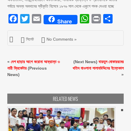
পর্যায়ে অনন্য অবদানের স্বীকৃতি হিসেবে ১৯৭৬ সাল থেকে একুশে পদক দেওয়া হচ্ছে
Facebook
Twitter
Email
WhatsAp
Print
Sha
Share
সিলেট
No Comments »
«
দেশ ছাড়ার আগে করোনা আক্রান্ত ৩
(Next News)
বায়তুল মোকাররমের
নারী ক্রিকেটার
(Previous
খতিব মাওলানা সালাহউদ্দিনের ইন্তেকাল
News)
»
RELATED NEWS