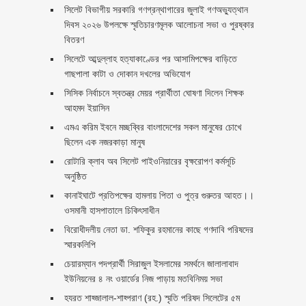
সিলেট বিভাগীয় সরকারি গণগ্রন্থাগারের জুলাই গণঅভ্যুত্থান
দিবস ২০২৬ উপলক্ষে স্মৃতিচারণমূলক আলোচনা সভা ও পুরষ্কার
বিতরণ ‎ ‎
সিলেটে আব্দুল্লাহ হত্যাকাণ্ডের পর আসামিপক্ষের বাড়িতে
গাছপালা কাটা ও দোকান দখলের অভিযোগ
সিসিক নির্বাচনে স্বতন্ত্র মেয়র প্রার্থীতা ঘোষণা দিলেন শিক্ষক
আহমদ ইয়াসিন
এমএ করিম ইবনে মচ্ছব্বির বাংলাদেশের সকল মানুষের চোখে
ছিলেন এক নজরকাড়া মানুষ ‎
রোটারি ক্লাব অব সিলেট পাইওনিয়ারের বৃক্ষরোপণ কর্মসূচি
অনুষ্ঠিত
কানাইঘাটে প্রতিপক্ষের হামলায় পিতা ও পুত্র গুরুতর আহত।।
ওসমানী হাসপাতালে চিকিৎসাধীন
বিরোধীদলীয় নেতা ডা. শফিকুর রহমানের কাছে গণদাবি পরিষদের
স্মারকলিপি ‎
চেয়ারম্যান পদপ্রার্থী সিরাজুল ইসলামের সমর্থনে জালালাবাদ
ইউনিয়নের ৪ নং ওয়ার্ডের নিজ পাড়ায় মতবিনিময় সভা
হযরত শাহ্জালাল-শাহ্পরাণ (রহ.) স্মৃতি পরিষদ সিলেটের ৫ম