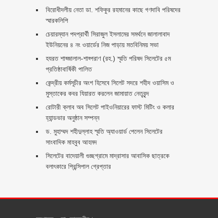
বিরোধীদলীয় নেতা ডা. শফিকুর রহমানের কাছে গণদাবি পরিষদের
স্মারকলিপি ‎
চেয়ারম্যান পদপ্রার্থী সিরাজুল ইসলামের সমর্থনে জালালাবাদ
ইউনিয়নের ৪ নং ওয়ার্ডের নিজ পাড়ায় মতবিনিময় সভা
হযরত শাহ্জালাল-শাহ্পরাণ (রহ.) স্মৃতি পরিষদ সিলেটের ৫ম
প্রতিষ্ঠাবার্ষিকী পালিত ‎​
কেন্দ্রীয় কর্মসূচীর অংশ হিসেবে সিলেট সদরে শহীদ ওয়াসিম ও
মুস্তাকের কবর যিয়ারত করলেন জামায়াত নেতৃবৃন্দ ‎
রোটারী ক্লাব অব সিলেট পাইওনিয়ারের ফাস্ট মিটিং ও কলার
হ্যান্ডভার অনুষ্ঠান সম্পন্ন
ড. মুহাম্মদ শহীদুল্লাহ স্মৃতি অ্যাওয়ার্ড পেলেন সিলেটের
সাংবাদিক মাহবুব আহমদ
সিলেটের বাদেয়ালী গুচ্ছগ্রামে মাদ্রাসার আবাসিক ছাত্রকে
বলাৎকারে প্রিন্সিপাল গ্রেপ্তার ‎