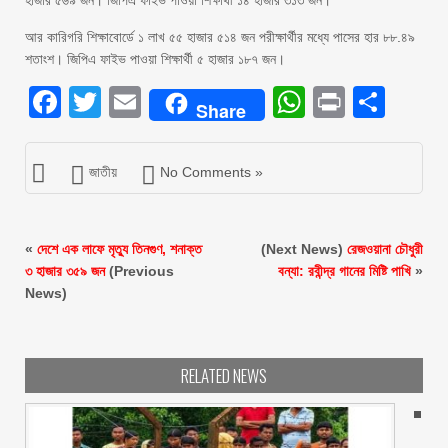
হাজার ৫৬৯ জন। জিপিএ ফাইভ পাওয়া শিক্ষার্থী ১৪ হাজার ৩১৩ জন।
আর কারিগরি শিক্ষাবোর্ডে ১ লাখ ৫৫ হাজার ৫১৪ জন পরীক্ষার্থীর মধ্যে পাসের হার ৮৮.৪৯
শতাংশ। জিপিএ ফাইভ পাওয়া শিক্ষার্থী ৫ হাজার ১৮৭ জন।
Facebook
Twitter
Email
WhatsAp
Print
Sha
Share
জাতীয়
No Comments »
«
দেশে এক লাফে মৃত্যু তিনগুণ, শনাক্ত
(Next News)
রেজওয়ানা চৌধুরী
৩ হাজার ৩৫৯ জন
(Previous
বন্যা: রবীন্দ্র গানের মিষ্টি পাখি
»
News)
RELATED NEWS