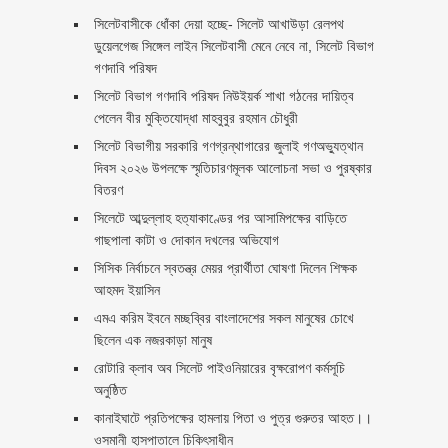
‎সিলেটবাসীকে ধোঁকা দেয়া হচ্ছে- সিলেট আখাউড়া রেলপথ
ডুয়েলগেজ সিঙ্গেল লাইন সিলেটবাসী মেনে নেবে না, সিলেট বিভাগ
গণদাবি পরিষদ
সিলেট বিভাগ গণদাবি পরিষদ নিউইয়র্ক শাখা গঠনের দায়িত্ব
পেলেন বীর মুক্তিযোদ্ধা মাহবুবুর রহমান চৌধুরী ‎ ‎
সিলেট বিভাগীয় সরকারি গণগ্রন্থাগারের জুলাই গণঅভ্যুত্থান
দিবস ২০২৬ উপলক্ষে স্মৃতিচারণমূলক আলোচনা সভা ও পুরষ্কার
বিতরণ ‎ ‎
সিলেটে আব্দুল্লাহ হত্যাকাণ্ডের পর আসামিপক্ষের বাড়িতে
গাছপালা কাটা ও দোকান দখলের অভিযোগ
সিসিক নির্বাচনে স্বতন্ত্র মেয়র প্রার্থীতা ঘোষণা দিলেন শিক্ষক
আহমদ ইয়াসিন
এমএ করিম ইবনে মচ্ছব্বির বাংলাদেশের সকল মানুষের চোখে
ছিলেন এক নজরকাড়া মানুষ ‎
রোটারি ক্লাব অব সিলেট পাইওনিয়ারের বৃক্ষরোপণ কর্মসূচি
অনুষ্ঠিত
কানাইঘাটে প্রতিপক্ষের হামলায় পিতা ও পুত্র গুরুতর আহত।।
ওসমানী হাসপাতালে চিকিৎসাধীন