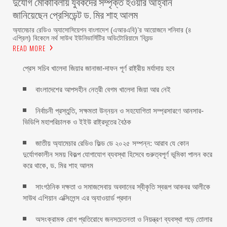
দুর্যোগ মোকাবিলায় যুবকদের সম্পৃক্ত হওয়ার আহ্বান
জানিয়েছেন প্রেসিডেন্ট ড. মির শাহ আলম ‎ ‎
অ্যামেচার রেডিও অ্যাসোসিয়েশন বাংলাদেশ (এআরএবি)’র আয়োজনে শনিবার (৪
এপ্রিল) বিকেলে নর্থ সাউথ ইউনিভার্সিটির অডিটোরিয়ামে ‘বিয়ন্ড
READ MORE
প্রেস সচিব খালেদা জিয়ার জানাজা-দাফন পূর্ণ রাষ্ট্রীয় মর্যাদায় হবে
বাংলাদেশের আপসহীন নেত্রী বেগম খালেদা জিয়া আর নেই
নির্বাচনী প্রস্তুতি, সক্ষমতা উন্নয়ন ও সহযোগিতা সম্প্রসারণে আনসার-
ভিডিপি মহাপরিচালক ও ইইউ রাষ্ট্রদূতের বৈঠক
জাতীয় অ্যামেচার রেডিও ফিল্ড ডে ২০২৫ সম্পন্ন: আরাব যে কোন
দুর্যোগকালীন সময় বিকল্প যোগাযোগ ব্যবস্থা হিসেবে গুরুত্বপূর্ণ ভূমিকা পালন করে
করে থাকে, ড. মির শাহ আলম
সাংগঠনিক দক্ষতা ও সমাজসেবায় অবদানের স্বীকৃতি স্বরূপ আকবর আলীকে
সাউথ এশিয়ান এক্সিলেন্স এর অ্যাওয়ার্ড প্রদান
অসংক্রামক রোগ প্রতিরোধে জনসচেতনতা ও নিয়ন্ত্রণ ব্যবস্থা গড়ে তোলার