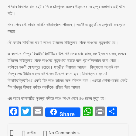
শনিবার দিবাগত রাত ১২টার দিকে চাঁদপুরের মতলব উত্তরের মোহনপুর এলাকায় এই ঘটনা
ঘটে।
খবর পেয়ে নৌ-ফায়ার সার্ভিস ঘটনাস্থলে পৌঁছেছে। লঞ্চটি এ মুহূর্তে মোহনপুরেই অবস্থান
করছে।
নৌ-ফায়ার সার্ভিসের ধারণা লঞ্চের ইঞ্জিনের সাইলেন্সার থেকে আগুনের সূত্রপাত হয়।
এ ব্যাপারে চাঁদপুর বিআইডব্লিউটিএর উপ-পরিচালক মোঃ কায়ছারুল ইসলাম বলেন, লঞ্চের
ইঞ্জিনের সাইলেন্সার থেকে আগুনের সূত্রপাত হয়েছে বলে প্রাথমিকভাবে জানা গেছে।
বর্তমানে লঞ্চটি মোহনপুরে রয়েছে। যাত্রীরা নিরাপদে আছেন। কিছুক্ষণের মধ্যেই লঞ্চ
চাঁদপুর লঞ্চ টার্মিনাল হয়ে বরিশালের উদ্দেশে রওনা হবে। নিরাপত্তার স্বার্থে
বিআইডব্লিউটিএর একটি টিম লঞ্চে তাদের সঙ্গে বরিশাল যাবে। এছাড়া কোস্টগার্ডের একটি
টিম চাঁদপুর সীমানা পর্যন্ত লঞ্চটিকে এগিয়ে দিয়ে আসবে।
এর আগে ঝালকাঠির সুগন্ধা নদীতে লঞ্চে আগুন লেগে ৪৩ জনের মৃত্যু হয়।
Facebook
Twitter
Email
WhatsAp
Print
Sha
Share
জাতীয়
No Comments »