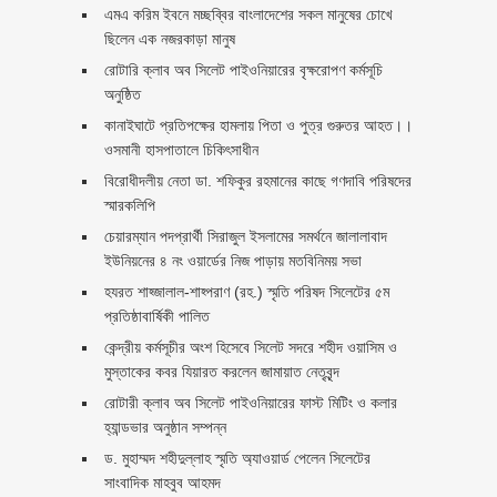
এমএ করিম ইবনে মচ্ছব্বির বাংলাদেশের সকল মানুষের চোখে
ছিলেন এক নজরকাড়া মানুষ ‎
রোটারি ক্লাব অব সিলেট পাইওনিয়ারের বৃক্ষরোপণ কর্মসূচি
অনুষ্ঠিত
কানাইঘাটে প্রতিপক্ষের হামলায় পিতা ও পুত্র গুরুতর আহত।।
ওসমানী হাসপাতালে চিকিৎসাধীন
বিরোধীদলীয় নেতা ডা. শফিকুর রহমানের কাছে গণদাবি পরিষদের
স্মারকলিপি ‎
চেয়ারম্যান পদপ্রার্থী সিরাজুল ইসলামের সমর্থনে জালালাবাদ
ইউনিয়নের ৪ নং ওয়ার্ডের নিজ পাড়ায় মতবিনিময় সভা
হযরত শাহ্জালাল-শাহ্পরাণ (রহ.) স্মৃতি পরিষদ সিলেটের ৫ম
প্রতিষ্ঠাবার্ষিকী পালিত ‎​
কেন্দ্রীয় কর্মসূচীর অংশ হিসেবে সিলেট সদরে শহীদ ওয়াসিম ও
মুস্তাকের কবর যিয়ারত করলেন জামায়াত নেতৃবৃন্দ ‎
রোটারী ক্লাব অব সিলেট পাইওনিয়ারের ফাস্ট মিটিং ও কলার
হ্যান্ডভার অনুষ্ঠান সম্পন্ন
ড. মুহাম্মদ শহীদুল্লাহ স্মৃতি অ্যাওয়ার্ড পেলেন সিলেটের
সাংবাদিক মাহবুব আহমদ