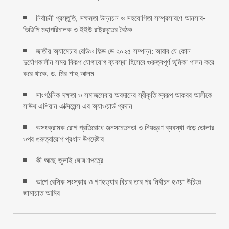
নির্বাচনী প্রস্তুতি, সক্ষমতা উন্নয়ন ও সহযোগিতা সম্প্রসারণে আনসার-
ভিডিপি মহাপরিচালক ও ইইউ রাষ্ট্রদূতের বৈঠক
জাতীয় অ্যামেচার রেডিও ফিল্ড ডে ২০২৫ সম্পন্ন: আরাব যে কোন
দুর্যোগকালীন সময় বিকল্প যোগাযোগ ব্যবস্থা হিসেবে গুরুত্বপূর্ণ ভূমিকা পালন করে
করে থাকে, ড. মির শাহ আলম
সাংগঠনিক দক্ষতা ও সমাজসেবায় অবদানের স্বীকৃতি স্বরূপ আকবর আলীকে
সাউথ এশিয়ান এক্সিলেন্স এর অ্যাওয়ার্ড প্রদান
অসংক্রামক রোগ প্রতিরোধে জনসচেতনতা ও নিয়ন্ত্রণ ব্যবস্থা গড়ে তোলার
ওপর গুরুত্বারোপ প্রধান উপদেষ্টার
কী আছে জুলাই ঘোষণাপত্রে
আগে বেসিক সংস্কার ও গণহত্যার বিচার তার পর নির্বাচন হওয়া উচিতঃ
জামায়াত আমির