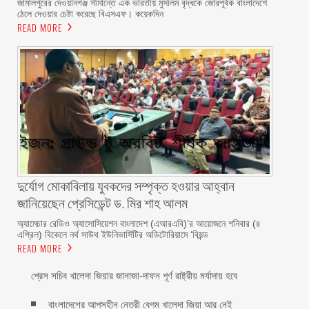
জামালপুরের দেওয়ানগঞ্জ সীমান্তে এক ভারতীয় মুসলিম বৃদ্ধকে জোরপূর্বক বাংলাদেশে
ঠেলে দেওয়ার চেষ্টা করেছে বিএসএফ। কয়েকদিন
READ MORE
দুর্যোগ মোকাবিলায় যুবকদের সম্পৃক্ত হওয়ার আহ্বান
জানিয়েছেন প্রেসিডেন্ট ড. মির শাহ আলম ‎ ‎
অ্যামেচার রেডিও অ্যাসোসিয়েশন বাংলাদেশ (এআরএবি)’র আয়োজনে শনিবার (৪
এপ্রিল) বিকেলে নর্থ সাউথ ইউনিভার্সিটির অডিটোরিয়ামে ‘বিয়ন্ড
READ MORE
প্রেস সচিব খালেদা জিয়ার জানাজা-দাফন পূর্ণ রাষ্ট্রীয় মর্যাদায় হবে
বাংলাদেশের আপসহীন নেত্রী বেগম খালেদা জিয়া আর নেই