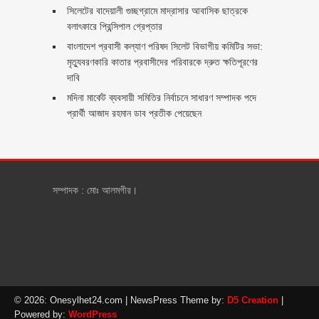
সিলেটের বাদেয়ালী গুচ্ছগ্রামে মাদ্রাসার আবাসিক ছাত্রকে
বলাৎকারে প্রিন্সিপাল গ্রেপ্তার ‎
বাংলাদেশ প্রবাসী কল্যাণ পরিষদ সিলেট বিভাগীয় কমিটির সভা:
মৃত্যুবরণকারি কাতার প্রবাসীদের পরিবারকে দ্রুত ক্ষতিপূরণের
দাবি
মদিনা মার্কেট ব্যবসায়ী সমিতির নির্বাচনে সাধারণ সম্পাদক পদে
প্রার্থী আজাদ রহমান ডাব প্রতীক পেয়েছেন ‎
সম্পাদক : মোঃ আলমগীর।
© 2026: Onesylhet24.com
| NewsPress Theme by:
D5 Creation
|
Powered by:
WordPress