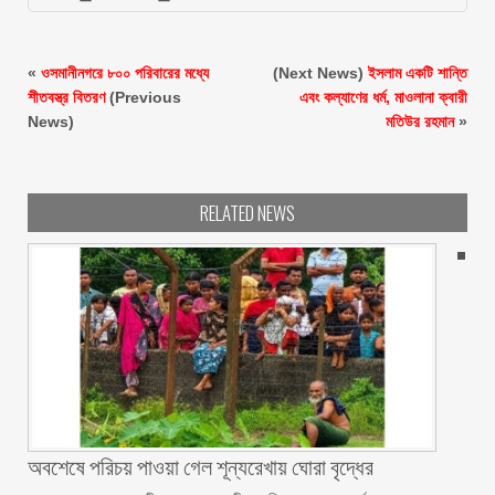
«
ওসমানীনগরে ৮০০ পরিবারের মধ্যে
(Next News)
ইসলাম একটি শান্তি
শীতবস্ত্র বিতরণ
(Previous
এবং কল্যাণের ধর্ম, মাওলানা ক্বারী
News)
মতিউর রহমান
»
RELATED NEWS
অবশেষে পরিচয় পাওয়া গেল শূন্যরেখায় ঘোরা বৃদ্ধের