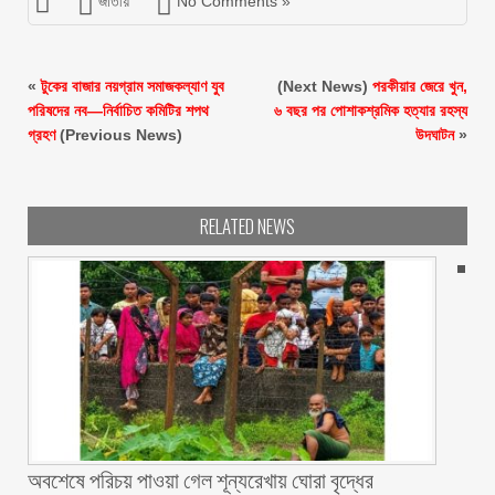
জাতীয়
No Comments »
«
টুকের বাজার নয়গ্রাম সমাজকল্যাণ যুব
(Next News)
পরকীয়ার জেরে খুন,
পরিষদের নব—নির্বাচিত কমিটির শপথ
৬ বছর পর পোশাকশ্রমিক হত্যার রহস্য
গ্রহণ
(Previous News)
উদঘাটন
»
RELATED NEWS
অবশেষে পরিচয় পাওয়া গেল শূন্যরেখায় ঘোরা বৃদ্ধের