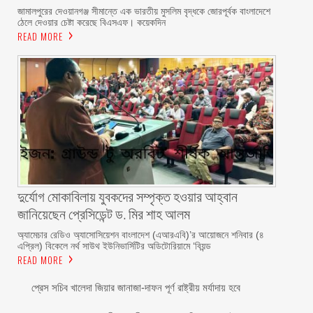
জামালপুরের দেওয়ানগঞ্জ সীমান্তে এক ভারতীয় মুসলিম বৃদ্ধকে জোরপূর্বক বাংলাদেশে
ঠেলে দেওয়ার চেষ্টা করেছে বিএসএফ। কয়েকদিন
READ MORE
দুর্যোগ মোকাবিলায় যুবকদের সম্পৃক্ত হওয়ার আহ্বান
জানিয়েছেন প্রেসিডেন্ট ড. মির শাহ আলম ‎ ‎
অ্যামেচার রেডিও অ্যাসোসিয়েশন বাংলাদেশ (এআরএবি)’র আয়োজনে শনিবার (৪
এপ্রিল) বিকেলে নর্থ সাউথ ইউনিভার্সিটির অডিটোরিয়ামে ‘বিয়ন্ড
READ MORE
প্রেস সচিব খালেদা জিয়ার জানাজা-দাফন পূর্ণ রাষ্ট্রীয় মর্যাদায় হবে