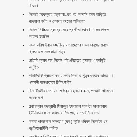
বিতরণ ‎ ‎
সিলেটে আব্দুল্লাহ হত্যাকাণ্ডের পর আসামিপক্ষের বাড়িতে
গাছপালা কাটা ও দোকান দখলের অভিযোগ
সিসিক নির্বাচনে স্বতন্ত্র মেয়র প্রার্থীতা ঘোষণা দিলেন শিক্ষক
আহমদ ইয়াসিন
এমএ করিম ইবনে মচ্ছব্বির বাংলাদেশের সকল মানুষের চোখে
ছিলেন এক নজরকাড়া মানুষ ‎
রোটারি ক্লাব অব সিলেট পাইওনিয়ারের বৃক্ষরোপণ কর্মসূচি
অনুষ্ঠিত
কানাইঘাটে প্রতিপক্ষের হামলায় পিতা ও পুত্র গুরুতর আহত।।
ওসমানী হাসপাতালে চিকিৎসাধীন
বিরোধীদলীয় নেতা ডা. শফিকুর রহমানের কাছে গণদাবি পরিষদের
স্মারকলিপি ‎
চেয়ারম্যান পদপ্রার্থী সিরাজুল ইসলামের সমর্থনে জালালাবাদ
ইউনিয়নের ৪ নং ওয়ার্ডের নিজ পাড়ায় মতবিনিময় সভা
হযরত শাহ্জালাল-শাহ্পরাণ (রহ.) স্মৃতি পরিষদ সিলেটের ৫ম
প্রতিষ্ঠাবার্ষিকী পালিত ‎​
কেন্দ্রীয় কর্মসূচীর অংশ হিসেবে সিলেট সদরে শহীদ ওয়াসিম ও