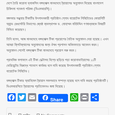
দেশে তৈরি করোনা ভ্যাকসিন বঙ্গভ্যাক্স মানবদেহে ট্রায়ালের অনুমোদন দিয়েছে বাংলাদেশ
চিকিৎসা গবেষণা পরিষদ (বিএমআরসি)।
মঙ্গলবার সন্ধ্যায় টিকাটির উৎপাদনকারী প্রতিষ্ঠান গ্লোব বায়োটেক লিমিটেডের কোয়ালিটি
অ্যান্ড রেগুলেটরি বিভাগের জ্যেষ্ঠ ব্যবস্থাপক ড. মোহাম্মদ মহিউদ্দিন গণমাধ্যমকে বিষয়টি
নিশ্চিত করেছেন।
তিনি বলেন, আজ মানবদেহে বঙ্গভ্যাক্স টিকা প্রয়োগের নৈতিক অনুমোদন দেয়া হয়েছে। এখন
আমরা ক্লিনিক্যালের অনুমোদনের জন্য ঔষধ প্রশাসন অধিদফতরে আবেদন করব।
অনুমোদন পেলেই বঙ্গভ্যাক্স টিকা মানবদেহে প্রয়োগ শুরু করব।
প্রাথমিক ফলাফলে এই টিকা ডেল্টাসহ বিশ্বে ছড়িয়ে পড়া করোনাভাইরাসের ১১টি
ভেরিয়েন্টের বিরুদ্ধে শতভাগ কার্যকর বলে দাবি করেছে উৎপাদনকারী প্রতিষ্ঠান গ্লোব
বায়োটেক লিমিটেড।
বঙ্গভ্যাক্স টিকার অ্যানিমেল ট্রায়াল সফলভাবে সম্পন্ন হয়েছে বলে দাবি করছে প্রতিষ্ঠানটি।
বিএমআরসিতে ট্রায়ালের প্রতিবেদনও জমা দিয়েছে।
Facebook
Twitter
Email
WhatsAp
Print
Sha
Share