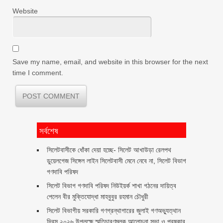
Website
Save my name, email, and website in this browser for the next
time I comment.
সর্বশেষ
‎সিলেটবাসীকে ধোঁকা দেয়া হচ্ছে- সিলেট আখাউড়া রেলপথ
ডুয়েলগেজ সিঙ্গেল লাইন সিলেটবাসী মেনে নেবে না, সিলেট বিভাগ
গণদাবি পরিষদ
সিলেট বিভাগ গণদাবি পরিষদ নিউইয়র্ক শাখা গঠনের দায়িত্ব
পেলেন বীর মুক্তিযোদ্ধা মাহবুবুর রহমান চৌধুরী ‎ ‎
সিলেট বিভাগীয় সরকারি গণগ্রন্থাগারের জুলাই গণঅভ্যুত্থান
দিবস ২০২৬ উপলক্ষে স্মৃতিচারণমূলক আলোচনা সভা ও পুরষ্কার