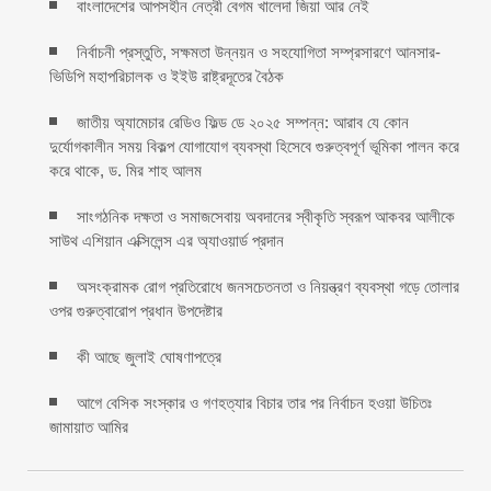
বাংলাদেশের আপসহীন নেত্রী বেগম খালেদা জিয়া আর নেই
নির্বাচনী প্রস্তুতি, সক্ষমতা উন্নয়ন ও সহযোগিতা সম্প্রসারণে আনসার-
ভিডিপি মহাপরিচালক ও ইইউ রাষ্ট্রদূতের বৈঠক
জাতীয় অ্যামেচার রেডিও ফিল্ড ডে ২০২৫ সম্পন্ন: আরাব যে কোন
দুর্যোগকালীন সময় বিকল্প যোগাযোগ ব্যবস্থা হিসেবে গুরুত্বপূর্ণ ভূমিকা পালন করে
করে থাকে, ড. মির শাহ আলম
সাংগঠনিক দক্ষতা ও সমাজসেবায় অবদানের স্বীকৃতি স্বরূপ আকবর আলীকে
সাউথ এশিয়ান এক্সিলেন্স এর অ্যাওয়ার্ড প্রদান
অসংক্রামক রোগ প্রতিরোধে জনসচেতনতা ও নিয়ন্ত্রণ ব্যবস্থা গড়ে তোলার
ওপর গুরুত্বারোপ প্রধান উপদেষ্টার
কী আছে জুলাই ঘোষণাপত্রে
আগে বেসিক সংস্কার ও গণহত্যার বিচার তার পর নির্বাচন হওয়া উচিতঃ
জামায়াত আমির