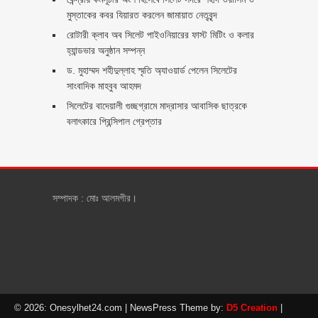
মুস্তাকের কবর যিয়ারত করলেন জামায়াত নেতৃবৃন্দ ‎
রোটারী ক্লাব অব সিলেট পাইওনিয়ারের ফাস্ট মিটিং ও কলার
হ্যান্ডভার অনুষ্ঠান সম্পন্ন
ড. মুহাম্মদ শহীদুল্লাহ স্মৃতি অ্যাওয়ার্ড পেলেন সিলেটের
সাংবাদিক মাহবুব আহমদ
সিলেটের বাদেয়ালী গুচ্ছগ্রামে মাদ্রাসার আবাসিক ছাত্রকে
বলাৎকারে প্রিন্সিপাল গ্রেপ্তার ‎
সম্পাদক : মোঃ আলমগীর।
© 2026: Onesylhet24.com
| NewsPress Theme by:
D5 Creation
|