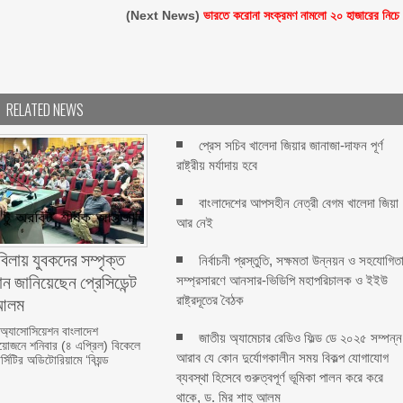
(Next News)
ভারতে করোনা সংক্রমণ নামলো ২০ হাজারের নিচে
RELATED NEWS
প্রেস সচিব খালেদা জিয়ার জানাজা-দাফন পূর্ণ
রাষ্ট্রীয় মর্যাদায় হবে
বাংলাদেশের আপসহীন নেত্রী বেগম খালেদা জিয়া
আর নেই
বিলায় যুবকদের সম্পৃক্ত
নির্বাচনী প্রস্তুতি, সক্ষমতা উন্নয়ন ও সহযোগিত
ন জানিয়েছেন প্রেসিডেন্ট
সম্প্রসারণে আনসার-ভিডিপি মহাপরিচালক ও ইইউ
লম ‎ ‎
রাষ্ট্রদূতের বৈঠক
 অ্যাসোসিয়েশন বাংলাদেশ
জাতীয় অ্যামেচার রেডিও ফিল্ড ডে ২০২৫ সম্পন্ন
জনে শনিবার (৪ এপ্রিল) বিকেলে
আরাব যে কোন দুর্যোগকালীন সময় বিকল্প যোগাযোগ
্সিটির অডিটোরিয়ামে ‘বিয়ন্ড
ব্যবস্থা হিসেবে গুরুত্বপূর্ণ ভূমিকা পালন করে করে
থাকে, ড. মির শাহ আলম