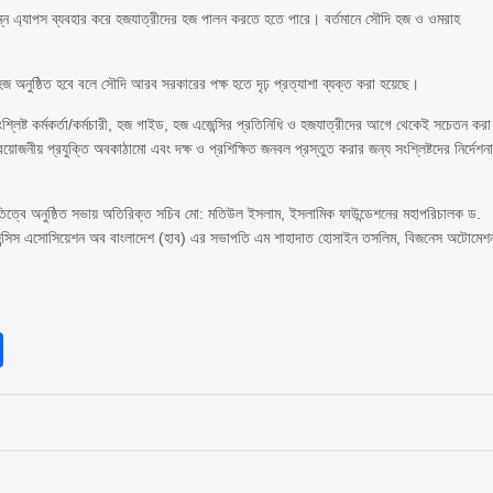
ন এ্যাপস ব্যবহার করে হজযাত্রীদের হজ পালন করতে হতে পারে। বর্তমানে সৌদি হজ ও ওমরাহ
র হজ অনুষ্ঠিত হবে বলে সৌদি আরব সরকারের পক্ষ হতে দৃঢ় প্রত্যাশা ব্যক্ত করা হয়েছে।
সংশ্লিষ্ট কর্মকর্তা/কর্মচারী, হজ গাইড, হজ এজেন্সির প্রতিনিধি ও হজযাত্রীদের আগে থেকেই সচেতন করা
রয়োজনীয় প্রযুক্তি অবকাঠামো এবং দক্ষ ও প্রশিক্ষিত জনবল প্রস্তুত করার জন্য সংশ্লিষ্টদের নির্দেশন
াতিত্বে অনুষ্ঠিত সভায় অতিরিক্ত সচিব মো: মতিউল ইসলাম, ইসলামিক ফাউন্ডেশনের মহাপরিচালক ড.
েন্সিস এসোসিয়েশন অব বাংলাদেশ (হাব) এর সভাপতি এম শাহাদাত হোসাইন তসলিম, বিজনেস অটোমেশ
sApp
int
Share