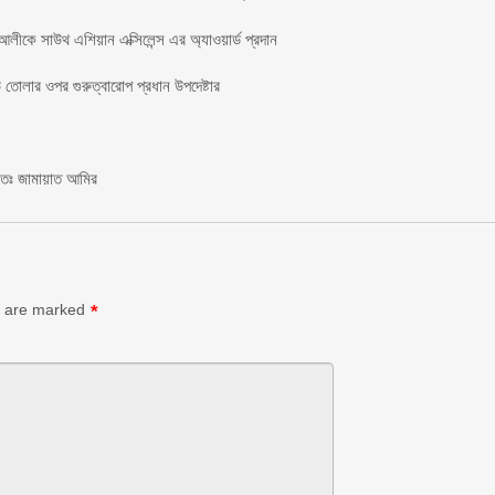
লীকে সাউথ এশিয়ান এক্সিলেন্স এর অ্যাওয়ার্ড প্রদান
তোলার ওপর গুরুত্বারোপ প্রধান উপদেষ্টার
চিতঃ জামায়াত আমির
s are marked
*