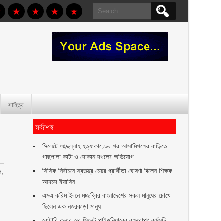
Search
for:
সাহিত্য
সর্বশেষ
সিলেটে আব্দুল্লাহ হত্যাকাণ্ডের পর আসামিপক্ষের বাড়িতে
গাছপালা কাটা ও দোকান দখলের অভিযোগ
সিসিক নির্বাচনে স্বতন্ত্র মেয়র প্রার্থীতা ঘোষণা দিলেন শিক্ষক
ন,
আহমদ ইয়াসিন
।
এমএ করিম ইবনে মচ্ছব্বির বাংলাদেশের সকল মানুষের চোখে
ছিলেন এক নজরকাড়া মানুষ ‎
রোটারি ক্লাব অব সিলেট পাইওনিয়ারের বৃক্ষরোপণ কর্মসূচি