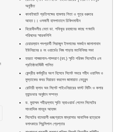
অনুষ্ঠিত
কানাইঘাটে প্রতিপক্ষের হামলায় পিতা ও পুত্র গুরুতর
আহত।। ওসমানী হাসপাতালে চিকিৎসাধীন
বিরোধীদলীয় নেতা ডা. শফিকুর রহমানের কাছে গণদাবি
পরিষদের স্মারকলিপি ‎
া
চেয়ারম্যান পদপ্রার্থী সিরাজুল ইসলামের সমর্থনে জালালাবাদ
ইউনিয়নের ৪ নং ওয়ার্ডের নিজ পাড়ায় মতবিনিময় সভা
হযরত শাহ্জালাল-শাহ্পরাণ (রহ.) স্মৃতি পরিষদ সিলেটের ৫ম
ন
প্রতিষ্ঠাবার্ষিকী পালিত ‎​
কেন্দ্রীয় কর্মসূচীর অংশ হিসেবে সিলেট সদরে শহীদ ওয়াসিম ও
মুস্তাকের কবর যিয়ারত করলেন জামায়াত নেতৃবৃন্দ ‎
রোটারী ক্লাব অব সিলেট পাইওনিয়ারের ফাস্ট মিটিং ও কলার
হ্যান্ডভার অনুষ্ঠান সম্পন্ন
ড. মুহাম্মদ শহীদুল্লাহ স্মৃতি অ্যাওয়ার্ড পেলেন সিলেটের
সাংবাদিক মাহবুব আহমদ
সিলেটের বাদেয়ালী গুচ্ছগ্রামে মাদ্রাসার আবাসিক ছাত্রকে
বলাৎকারে প্রিন্সিপাল গ্রেপ্তার ‎