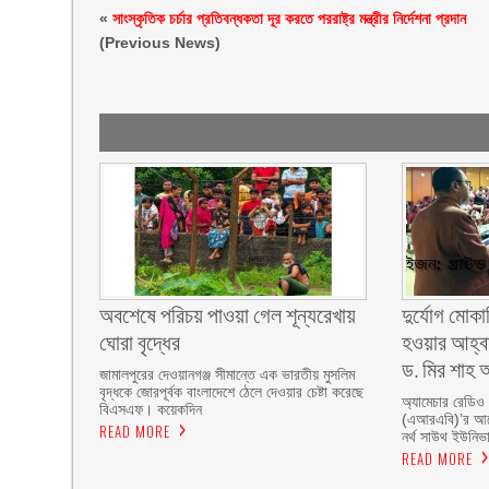
«
সাংস্কৃতিক চর্চার প্রতিবন্ধকতা দূর করতে পররাষ্ট্র মন্ত্রীর নির্দেশনা প্রদান
(Previous News)
অবশেষে পরিচয় পাওয়া গেল শূন্যরেখায়
দুর্যোগ মোকা
ঘোরা বৃদ্ধের
হওয়ার আহ্বা
ড. মির শাহ আ
জামালপুরের দেওয়ানগঞ্জ সীমান্তে এক ভারতীয় মুসলিম
বৃদ্ধকে জোরপূর্বক বাংলাদেশে ঠেলে দেওয়ার চেষ্টা করেছে
অ্যামেচার রেডিও
বিএসএফ। কয়েকদিন
(এআরএবি)’র আয়ো
READ MORE
নর্থ সাউথ ইউনিভার
READ MORE