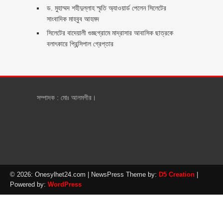
ড. মুহাম্মদ শহীদুল্লাহ স্মৃতি অ্যাওয়ার্ড পেলেন সিলেটের
সাংবাদিক মাহবুব আহমদ
সিলেটের বাদেয়ালী গুচ্ছগ্রামে মাদ্রাসার আবাসিক ছাত্রকে
বলাৎকারে প্রিন্সিপাল গ্রেপ্তার ‎
সম্পাদক : মোঃ আলমগীর।
© 2026: Onesylhet24.com
| NewsPress Theme by:
D5 Creation
|
Powered by:
WordPress