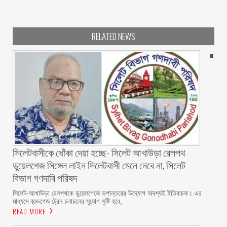
RELATED NEWS
‎সিলেটবাসীকে ধোঁকা দেয়া হচ্ছে- সিলেট আখাউড়া রেলপথ
ডুয়েলগেজ সিঙ্গেল লাইন সিলেটবাসী মেনে নেবে না, সিলেট
বিভাগ গণদাবি পরিষদ
‎​সিলেট-আখাউড়া রেলপথকে ডুয়েলগেজে রূপান্তরের উদ্যোগ অবশ্যই ইতিবাচক। এর
মাধ্যমে ব্রডগেজ ট্রেন চলাচলের সুযোগ সৃষ্টি হবে,
READ MORE