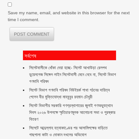
Save my name, email, and website in this browser for the next
time I comment.
সর্বশেষ
‎সিলেটবাসীকে ধোঁকা দেয়া হচ্ছে- সিলেট আখাউড়া রেলপথ
ডুয়েলগেজ সিঙ্গেল লাইন সিলেটবাসী মেনে নেবে না, সিলেট বিভাগ
গণদাবি পরিষদ
সিলেট বিভাগ গণদাবি পরিষদ নিউইয়র্ক শাখা গঠনের দায়িত্ব
পেলেন বীর মুক্তিযোদ্ধা মাহবুবুর রহমান চৌধুরী ‎ ‎
সিলেট বিভাগীয় সরকারি গণগ্রন্থাগারের জুলাই গণঅভ্যুত্থান
দিবস ২০২৬ উপলক্ষে স্মৃতিচারণমূলক আলোচনা সভা ও পুরষ্কার
বিতরণ ‎ ‎
সিলেটে আব্দুল্লাহ হত্যাকাণ্ডের পর আসামিপক্ষের বাড়িতে
গাছপালা কাটা ও দোকান দখলের অভিযোগ