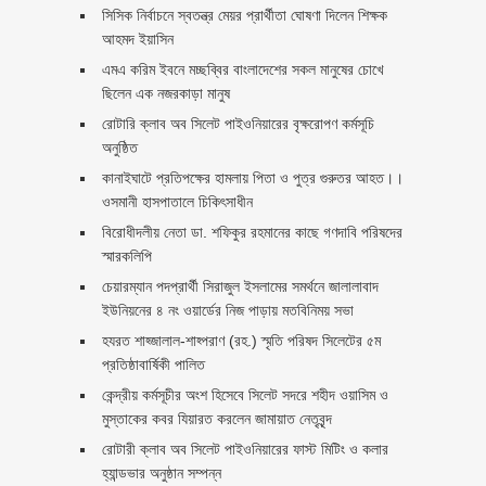
সিসিক নির্বাচনে স্বতন্ত্র মেয়র প্রার্থীতা ঘোষণা দিলেন শিক্ষক
আহমদ ইয়াসিন
এমএ করিম ইবনে মচ্ছব্বির বাংলাদেশের সকল মানুষের চোখে
ছিলেন এক নজরকাড়া মানুষ ‎
রোটারি ক্লাব অব সিলেট পাইওনিয়ারের বৃক্ষরোপণ কর্মসূচি
অনুষ্ঠিত
কানাইঘাটে প্রতিপক্ষের হামলায় পিতা ও পুত্র গুরুতর আহত।।
ওসমানী হাসপাতালে চিকিৎসাধীন
বিরোধীদলীয় নেতা ডা. শফিকুর রহমানের কাছে গণদাবি পরিষদের
স্মারকলিপি ‎
চেয়ারম্যান পদপ্রার্থী সিরাজুল ইসলামের সমর্থনে জালালাবাদ
ইউনিয়নের ৪ নং ওয়ার্ডের নিজ পাড়ায় মতবিনিময় সভা
হযরত শাহ্জালাল-শাহ্পরাণ (রহ.) স্মৃতি পরিষদ সিলেটের ৫ম
প্রতিষ্ঠাবার্ষিকী পালিত ‎​
কেন্দ্রীয় কর্মসূচীর অংশ হিসেবে সিলেট সদরে শহীদ ওয়াসিম ও
মুস্তাকের কবর যিয়ারত করলেন জামায়াত নেতৃবৃন্দ ‎
রোটারী ক্লাব অব সিলেট পাইওনিয়ারের ফাস্ট মিটিং ও কলার
হ্যান্ডভার অনুষ্ঠান সম্পন্ন