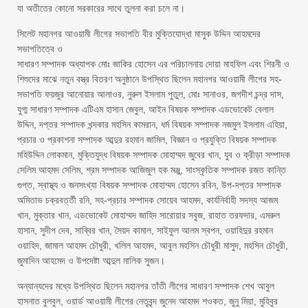
যা অতীতের কোনো সরকারের সাথে তুলনা করা চলে না।
সিলেট মহানগর আওয়ামী লীগের সভাপতি বীর মুক্তিযোদ্ধা মাসুক উদ্দিন আহমদের
সভাপতিত্বে ও
সাধারণ সম্পাদক অধ্যাপক মোঃ জাকির হোসেন এর পরিচালনায় দোয়া মাহফিল এবং শিরনী ও
শিশুদের মাঝে নতুন বস্ত্র বিতরণ অনুষ্ঠানে উপস্থিত ছিলেন মহানগর আওয়ামী লীগের সহ-
সভাপতি ফয়জুর আনোয়ার আলাওর, নুরুল ইসলাম পুতুল, মোঃ সানাওর, জগদীশ চন্দ্র দাস,
যুগ্ম সাধারণ সম্পাদক এটিএম হাসান জেবুল, আইন বিষয়ক সম্পাদক এডভোকেট বেলাল
উদ্দিন, দপ্তর সম্পাদক খন্দকার মহসিন কামরান, ধর্ম বিষয়ক সম্পাদক নজমুল ইসলাম এহিয়া,
প্রচার ও প্রকাশনা সম্পাদক আব্দুর রহমান জামিল, বিজ্ঞান ও প্রযুক্তি বিষয়ক সম্পাদক
মহিউদ্দিন লোকমান, মুক্তিযুদ্ধ বিষয়ক সম্পাদক মোহাম্মদ জুবের খান, যুব ও ক্রীড়া সম্পাদক
সেলিম আহমদ সেলিম, শ্রম সম্পাদক আজিজুল হক মঞ্জু, সাংস্কৃতিক সম্পাদক রজত কান্তি
গুপ্ত, স্বাস্থ্য ও জনসংখ্যা বিষয়ক সম্পাদক মোহাম্মদ হোসেন রবিন, উপ-দপ্তর সম্পাদক
অমিতাভ চক্রবর্ত্তী রনি, সহ-প্রচার সম্পাদক সোয়েব আহমদ, কার্যনির্বাহী সদস্য আজম
খান, মুক্তার খান, এডভোকেট মোহাম্মদ জাহিদ সারোয়ার সবুজ, রাহাত তরফদার, এমরুল
হাসান, সুদীপ দেব, সাব্বির খান, সৈয়দ কামাল, সাইফুল আলম স্বপন, ওয়াহিদুর রহমান
ওয়াহিদ, জামাল আহমদ চৌধুরী, খলিল আহমদ, আবুল মহসিন চৌধুরী মাসুদ, মহসিন চৌধুরী,
জুমাদিন আহমেদ ও উপদেষ্টা আব্দুল মালিক সুজন।
অন্যান্যদের মধ্যে উপস্থিত ছিলেন মহানগর তাঁতী লীগের সাধারণ সম্পাদক শেখ আবুল
হাসনাত বুলবুল, ওয়ার্ড আওয়ামী লীগের নেতৃবৃন্দ জুনেদ আহমদ শওকত, জুনু মিয়া, মুহিবুর