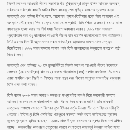
সিলেট মহানগর আওয়ামী লীগের সভাপতি বীর মুক্তিযোদ্ধা মাসুক উদ্দিন আহমেদ বলেছেন,
সর্বকালের সর্বশ্রেষ্ঠ বাঙালি জাতির পিতা বঙ্গবন্ধু শেখ মুজিবুর রহমানের সুযোগ্য কন্যা
জননেত্রী শেখ হাসিনা দীর্ঘ সংগ্রাম, আন্দোলন, ত্যাগ-তিতীক্ষার মধ্যে দিয়ে আজকের এই
অবস্থান পৌঁছেছেন। পিতার স্নেহ-মমতা থেকে প্রায়ই তিনি বঞ্চিত হয়েছেন। ১৯৭৫ সালে
বঙ্গবন্ধুকে হত্যা করার পর দীর্ঘ সময় বিদেশে অবস্থান করেন। ১৯৮১ সালে স্বদেশে
প্রত্যাবর্তন করে শুধু বাংলাদেশ আওয়ামী লীগের হাল ধরেননি বাংলাদেশেরই হাল ধরেছিলেন।
তিনি এরশাদ বিরোধী আন্দোলনসহ সকল গণতান্ত্রিক আন্দোলনে সামনে থেকে নেতৃত্ব
দিয়েছিলেন। ১৯৯৬ সালে ক্ষমতায় আসার পরই তিনি বাংলাদেশের উন্নয়নের রূপরেখা পাল্টে
দিয়েছিলেন।
জননেত্রী শেখ হাসিনার ৭৫ তম জন্মবার্ষিকীতে সিলেট মহানগর আওয়ামী লীগের উদ্যোগে
মঙ্গলবার (২৮ সেপ্টেম্বর) বাদ যোহর হযরত শাহজালাল (রহঃ) দরগাহ মসজিদের নিচ তলায়
দোয়া মাহফিল এবং শিরনী ও শিশুদের মাঝে নতুন বস্ত্র বিতরণ অনুষ্ঠানে সভাপতির বক্তব্যে
তিনি এসব কথা বলেন।
তিনি বলেন ২০০৮ সালে আবারও জনগণের সংখ্যাগরিষ্ঠ সমর্থন নিয়ে জননেত্রী ক্ষমতায়
আসেন। তারপর থেকে বাংলাদেশকে আর পিছনে ফিরে তাকাতে হয়নি। তাঁর জাদুকরী
নেতৃত্বের মাধ্যমে বাংলাদেশ বিশ্বের বুকে ইউএন কর্তৃক উন্নয়নশীল দেশ হিসেবে স্বীকৃতি
পেয়েছে। ইতিমধ্যে তিনি এসডিজির শর্তপূরণে সক্ষমতা অর্জন করায় জাতিসংঘের ক্রাউন
জুয়েল পুরস্কারে ভূষিত করেছেন। ২০৪১ সালে উন্নত বাংলাদেশের স্বপ্ন নিয়ে দেশ এগিয়ে
যাচ্ছে। জননেত্রীর অসাধারণ নেতৃত্বের কারণে বাংলাদেশে অভূতপূর্ব উন্নয়ন সাধিত হচ্ছে