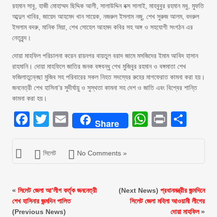
রহমান সাবু, হাজী মোহাম্মদ ছিদ্দিক আলী, সালাউদ্দিন বক্স সালাই, মাহবুবুর রহমান মবু, মুফতি
আব্দুল খাবির, জায়েদ আহমেদ খান সায়েক, নজরুল ইসলাম নজু, শেখ সুরুজ আলম, বদরুল
ইসলাম বদরু, মানিক মিয়া, শেখ সোহেল আহমদ কবির সহ অঙ্গ ও সহযোগী সংগঠন এর
নেতৃবৃন্দ।
দোয়া মাহফিল পরিচালনা করেন রায়নগর বায়তুল বরাদ জামে মসজিদের ইমাম আবিদ হাসান
রাহমানি। দোয়া মাহফিলে জাতির জনক বঙ্গবন্ধু শেখ মুজিবুর রহমান ও বঙ্গমাতা শেখ
ফজিলাতুন্নেছা মুজিব সহ পরিবারের সকল নিহত সদস্যের রুহের মাগফেরাত কামনা করা হয়।
জননেত্রী শেখ হাসিনা’র সুদীর্ঘায়ু ও সুস্থতা কামনা সহ দেশ ও জাতি এবং বিশ্বের শান্তি
কামনা করা হয়।
Facebook
Twitter
Email
WhatsAp
Print
Sha
Share
সিলেট
No Comments »
«
সিলেট জেলা আ’লীগ কর্তৃক জননেত্রী
(Next News)
প্রধানমন্ত্রীর জন্মদিনে
শেখ হাসিনার জন্মদিন পালিত
সিলেট জেলা মহিলা আওয়ামী লীগের
(Previous News)
দোয়া মাহফিল
»