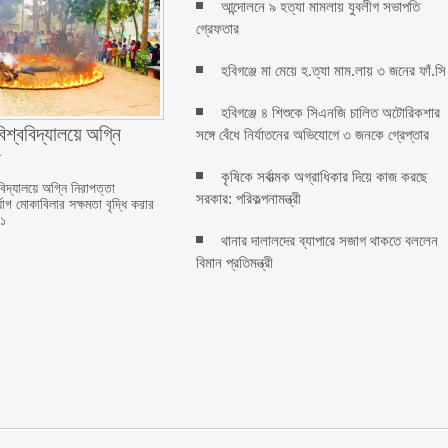
আন্দোলনে ৯ হত্যা মামলায় যুবলীগ সভাপতি
গ্রেফতার
হবিগঞ্জে মা মেয়ে হ.ত্যা মাম.লায় ৩ জনের ফাঁ.সি
হবিগঞ্জে ৪ শিশুকে সিএনজি চালিত অটোরিকশার
বিশ্ববিদ্যালয়ে অগ্নি
সঙ্গে বেঁধে নির্যাতনের অভিযোগে ৩ জনকে গ্রেপ্তার
া
কৃষিকে সর্বাত্মক অগ্রাধিকার দিয়ে কাজ করছে
ববিদ্যালয়ে অগ্নি নিরাপত্তা
সরকার: পরিকল্পনামন্ত্রী
যোগ মোকাবিলার সক্ষমতা বৃদ্ধি করার
১১
থানার দালালদের ব্যাপারে সজাগ থাকতে বললেন
বিমান প্রতিমন্ত্রী