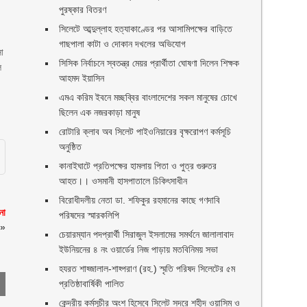
পুরষ্কার বিতরণ ‎ ‎
সিলেটে আব্দুল্লাহ হত্যাকাণ্ডের পর আসামিপক্ষের বাড়িতে
গাছপালা কাটা ও দোকান দখলের অভিযোগ
সা
সিসিক নির্বাচনে স্বতন্ত্র মেয়র প্রার্থীতা ঘোষণা দিলেন শিক্ষক
ে
আহমদ ইয়াসিন
এমএ করিম ইবনে মচ্ছব্বির বাংলাদেশের সকল মানুষের চোখে
ছিলেন এক নজরকাড়া মানুষ ‎
রোটারি ক্লাব অব সিলেট পাইওনিয়ারের বৃক্ষরোপণ কর্মসূচি
অনুষ্ঠিত
কানাইঘাটে প্রতিপক্ষের হামলায় পিতা ও পুত্র গুরুতর
আহত।। ওসমানী হাসপাতালে চিকিৎসাধীন
বিরোধীদলীয় নেতা ডা. শফিকুর রহমানের কাছে গণদাবি
না
পরিষদের স্মারকলিপি ‎
»
চেয়ারম্যান পদপ্রার্থী সিরাজুল ইসলামের সমর্থনে জালালাবাদ
ইউনিয়নের ৪ নং ওয়ার্ডের নিজ পাড়ায় মতবিনিময় সভা
হযরত শাহ্জালাল-শাহ্পরাণ (রহ.) স্মৃতি পরিষদ সিলেটের ৫ম
প্রতিষ্ঠাবার্ষিকী পালিত ‎​
কেন্দ্রীয় কর্মসূচীর অংশ হিসেবে সিলেট সদরে শহীদ ওয়াসিম ও