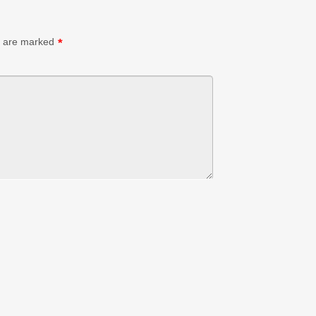
s are marked
*