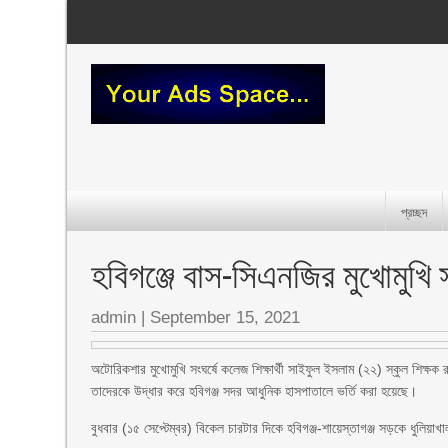
প্রচ্ছদ
হবিগঞ্জে বাস-সিএনজির মুখোমুখি 
admin
|
September 15, 2021
অটোরিকশার মুখোমুখি সংঘর্ষে কলেজ শিক্ষার্থী সাইফুল ইসলাম (২২) স্কুল শি
তাদেরকে উদ্ধার করে হবিগঞ্জ সদর আধুনিক হাসপাতালে ভর্তি করা হয়েছে।
বুধবার (১৫ সেপ্টেম্বর) বিকেল চারটার দিকে হবিগঞ্জ-শায়েস্তাগঞ্জ সড়কে ধুলিয়