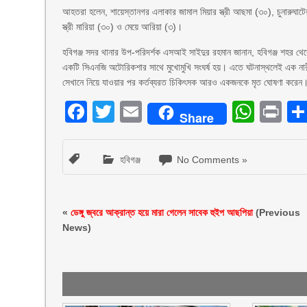
আহতরা হলেন, শায়েস্তানগর এলাকার জামাল মিয়ার স্ত্রী আছমা (৩০), চুনারুঘাটের 
স্ত্রী মারিয়া (৩০) ও মেয়ে আরিয়া (৩)।
হবিগঞ্জ সদর থানার উপ-পরিদর্শক এসআই সাইদুর রহমান জানান, হবিগঞ্জ শহর থেক
একটি সিএনজি অটোরিকশার সাথে মুখোমুখি সংঘর্ষ হয়। এতে ঘটনাস্থলেই এক নার
সেখানে নিয়ে যাওয়ার পর কর্তব্যরত চিকিৎসক আরও একজনকে মৃত ঘোষণা করেন
Facebook
Twitter
Email
What
Pr
Share
হবিগঞ্জ
No Comments »
«
ডেঙ্গু জ্বরে আক্রান্ত হয়ে মারা গেলেন সাবেক হুইপ আছপিয়া
(Previous
News)