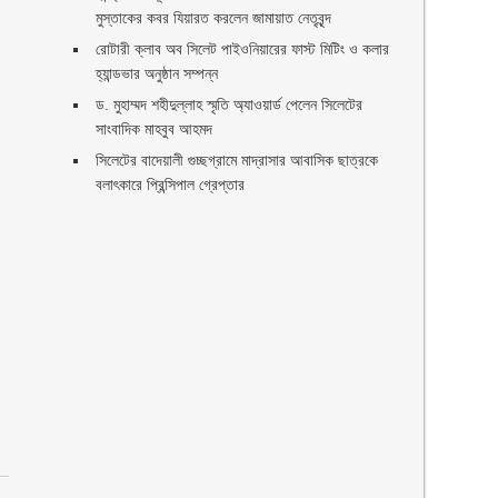
মুস্তাকের কবর যিয়ারত করলেন জামায়াত নেতৃবৃন্দ ‎
রোটারী ক্লাব অব সিলেট পাইওনিয়ারের ফাস্ট মিটিং ও কলার
হ্যান্ডভার অনুষ্ঠান সম্পন্ন
ড. মুহাম্মদ শহীদুল্লাহ স্মৃতি অ্যাওয়ার্ড পেলেন সিলেটের
সাংবাদিক মাহবুব আহমদ
সিলেটের বাদেয়ালী গুচ্ছগ্রামে মাদ্রাসার আবাসিক ছাত্রকে
বলাৎকারে প্রিন্সিপাল গ্রেপ্তার ‎