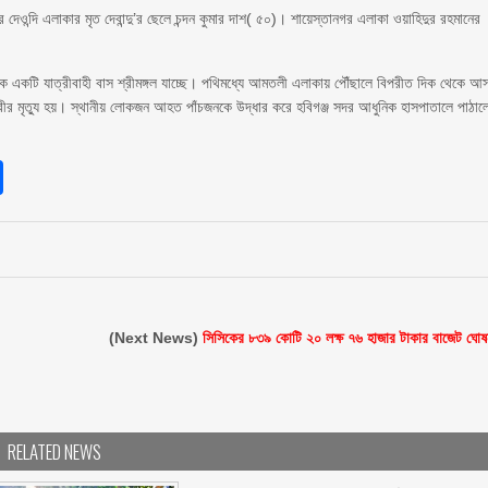
দেওন্দি এলাকার মৃত দেবান্দু’র ছেলে চন্দন কুমার দাশ( ৫০)। শায়েস্তানগর এলাকা ওয়াহিদুর রহমানের
ে একটি যাত্রীবাহী বাস শ্রীমঙ্গল যাচ্ছে। পথিমধ্যে আমতলী এলাকায় পৌঁছালে বিপরীত দিক থেকে আ
ীর মৃত্যু হয়। স্থানীয় লোকজন আহত পাঁচজনকে উদ্ধার করে হবিগঞ্জ সদর আধুনিক হাসপাতালে পাঠাল
।
sApp
int
Share
(Next News)
সিসিকের ৮৩৯ কোটি ২০ লক্ষ ৭৬ হাজার টাকার বাজেট ঘোষ
RELATED NEWS