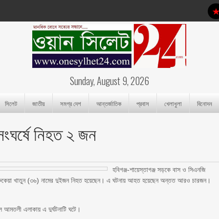
Sunday, August 9, 2026
সিলেট
জাতীয়
সমগ্র দেশ
আন্তর্জাতিক
প্রবাস
খেলাধুলা
বিনোদন
সংঘর্ষে নিহত ২ জন
হবিগঞ্জ-শায়েস্তাগঞ্জ সড়কে বাস ও সিএনজি
ক্ষক রুকেয়া খাতুন (৩৬) নামের দুইজন নিহত হয়েছেন। এ ঘটনায় আহত হয়েছেন অন্তত আরও চারজন।
াখাল আমতলী এলাকায় এ দুর্ঘটনাটি ঘটে।