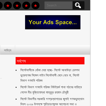
Search
for:
সাহিত্য
সর্বশেষ
‎সিলেটবাসীকে ধোঁকা দেয়া হচ্ছে- সিলেট আখাউড়া রেলপথ
ডুয়েলগেজ সিঙ্গেল লাইন সিলেটবাসী মেনে নেবে না, সিলেট
বিভাগ গণদাবি পরিষদ
সিলেট বিভাগ গণদাবি পরিষদ নিউইয়র্ক শাখা গঠনের দায়িত্ব
পেলেন বীর মুক্তিযোদ্ধা মাহবুবুর রহমান চৌধুরী ‎ ‎
সিলেট বিভাগীয় সরকারি গণগ্রন্থাগারের জুলাই গণঅভ্যুত্থান
দিবস ২০২৬ উপলক্ষে স্মৃতিচারণমূলক আলোচনা সভা ও