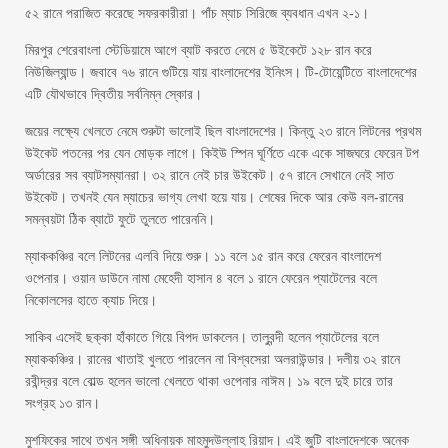
৫২ রানে পরাজিত করেছে সফরকারীরা। পাঁচ ম্যাচ সিরিজে ব্যবধান এখন ২-১।
মিরপুর শেরেবাংলা স্টেডিয়ামে আগে ব্যাট করতে নেমে ৫ উইকেটে ১২৮ রান করে
নিউজিল্যান্ড। জবাবে ৭৬ রানে গুটিয়ে যায় বাংলাদেশের ইনিংস। টি-টোয়েন্টিতে বাংলাদেশের
এটি যৌথভাবে দ্বিতীয় সর্বনিম্ন স্কোর।
জয়ের লক্ষ্যে খেলতে নেমে শুরুটা ভালোই ছিল বাংলাদেশের। কিন্তু ২৩ রানে লিটনের প্রথম
উইকেট পতনের পর যেন মোড়ক লাগে। কিইউ স্পিন ঘূর্ণিতে একে একে সাজঘরে ফেরেন টপ
অর্ডারের সব ব্যাটসম্যানরা। ৩২ রানে নেই চার উইকেট। ৫৭ রানে সেখানে নেই সাত
উইকেট। তখনই যেন ম্যাচের ভাগ্য লেখা হয়ে যায়। শেষের দিকে আর কেউ বল-রানের
সমন্বয়টা ঠিক ব্যাটে ফুটে তুলতে পারেননি।
ম্যাককঞ্চির বলে লিটনের এলবি দিয়ে শুরু। ১১ বলে ১৫ রান করে ফেরেন বাংলাদেশ
ওপেনার। ওয়ান ডাউনে নামা মেহেদী হাসান ৪ বলে ১ রানে ফেরেন প্যাটেলের বলে
নিকোলসের হাতে ক্যাচ দিয়ে।
সাকিব এসেই ছক্কা হাঁকাতে গিয়ে বিপদ ডাকলেন। তালুবন্দী হলেন প্যাটেলের বলে
ম্যাককঞ্চির। রানের খাতাই খুলতে পারলেন না বিশ্বসেরা অলরাউন্ডার। দলীয় ৩২ রানে
রবীন্দ্রর বলে বোল্ড হলেন ভালো খেলতে থাকা ওপেনার নাঈম। ১৯ বলে দুই চারে তার
সংগ্রহ ১৩ রান।
মুশফিকের সাথে তখন সঙ্গী অধিনায়ক মাহমুদউল্লাহ রিয়াদ। এই জুটি বাংলাদেশকে অনেক