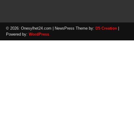
© 2026: Onesylhet24.com
| NewsPress Theme by:
D5 Creation
|
Powered by:
WordPress