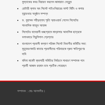
মুস্তাকের কবর যিয়ারত করলেন জামায়াত নেতৃবৃন্দ ‎
রোটারী ক্লাব অব সিলেট পাইওনিয়ারের ফাস্ট মিটিং ও কলার
হ্যান্ডভার অনুষ্ঠান সম্পন্ন
ড. মুহাম্মদ শহীদুল্লাহ স্মৃতি অ্যাওয়ার্ড পেলেন সিলেটের
সাংবাদিক মাহবুব আহমদ
সিলেটের বাদেয়ালী গুচ্ছগ্রামে মাদ্রাসার আবাসিক ছাত্রকে
বলাৎকারে প্রিন্সিপাল গ্রেপ্তার ‎
বাংলাদেশ প্রবাসী কল্যাণ পরিষদ সিলেট বিভাগীয় কমিটির সভা:
মৃত্যুবরণকারি কাতার প্রবাসীদের পরিবারকে দ্রুত ক্ষতিপূরণের
দাবি
মদিনা মার্কেট ব্যবসায়ী সমিতির নির্বাচনে সাধারণ সম্পাদক পদে
প্রার্থী আজাদ রহমান ডাব প্রতীক পেয়েছেন ‎
সম্পাদক : মোঃ আলমগীর।