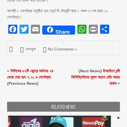
মেহেদী নেন একটি করে উইকেট।
আগামী ৮ সেপ্টেম্বর অনুষ্ঠিত হবে চতুর্থ টি-টোয়েন্টি ম্যাচ। পঞ্চম ও শেষ ম্যাচ ১০
সেপ্টেম্বর।
Facebook
Twitter
Email
WhatsAp
Print
Sha
Share
খেলাধুলা
No Comments »
«
সিসিকের ৮২টি কেন্দ্রে মর্ডানার ২য়
(Next News)
ইসরাইলে বন্দী
ডোজ দেয়া হবে ৭, ৮, ৯ সেপ্টেম্বর
ফিলিস্তিনিদের মুক্ত করতে চেষ্টা করছে
(Previous News)
হামাস
»
RELATED NEWS