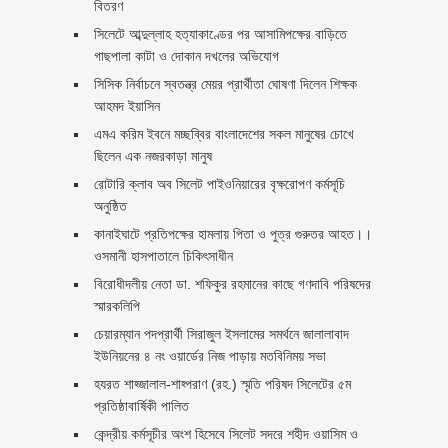
বিতরণ ‎ ‎
সিলেটে আব্দুল্লাহ হত্যাকাণ্ডের পর আসামিপক্ষের বাড়িতে
গাছপালা কাটা ও দোকান দখলের অভিযোগ
সিসিক নির্বাচনে স্বতন্ত্র মেয়র প্রার্থীতা ঘোষণা দিলেন শিক্ষক
আহমদ ইয়াসিন
এমএ করিম ইবনে মচ্ছব্বির বাংলাদেশের সকল মানুষের চোখে
ছিলেন এক নজরকাড়া মানুষ ‎
রোটারি ক্লাব অব সিলেট পাইওনিয়ারের বৃক্ষরোপণ কর্মসূচি
অনুষ্ঠিত
কানাইঘাটে প্রতিপক্ষের হামলায় পিতা ও পুত্র গুরুতর আহত।।
ওসমানী হাসপাতালে চিকিৎসাধীন
বিরোধীদলীয় নেতা ডা. শফিকুর রহমানের কাছে গণদাবি পরিষদের
স্মারকলিপি ‎
চেয়ারম্যান পদপ্রার্থী সিরাজুল ইসলামের সমর্থনে জালালাবাদ
ইউনিয়নের ৪ নং ওয়ার্ডের নিজ পাড়ায় মতবিনিময় সভা
হযরত শাহ্জালাল-শাহ্পরাণ (রহ.) স্মৃতি পরিষদ সিলেটের ৫ম
প্রতিষ্ঠাবার্ষিকী পালিত ‎​
কেন্দ্রীয় কর্মসূচীর অংশ হিসেবে সিলেট সদরে শহীদ ওয়াসিম ও