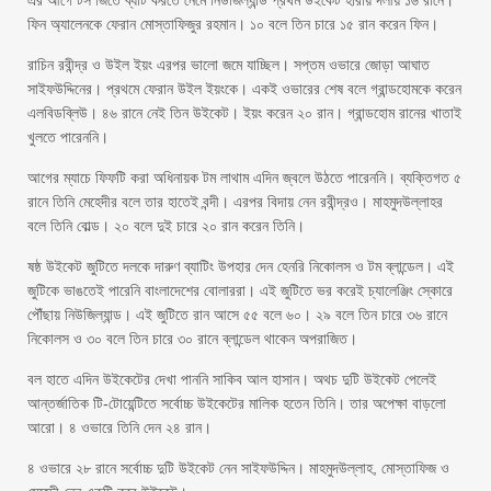
এর আগে টস জিতে ব্যাট করতে নেমে নিউজিল্যান্ড প্রথম উইকেট হারায় দলীয় ১৬ রানে।
ফিন অ্যালেনকে ফেরান মোস্তাফিজুর রহমান। ১০ বলে তিন চারে ১৫ রান করেন ফিন।
রাচিন রবীন্দ্র ও উইল ইয়ং এরপর ভালো জমে যাচ্ছিল। সপ্তম ওভারে জোড়া আঘাত
সাইফউদ্দিনের। প্রথমে ফেরান উইল ইয়ংকে। একই ওভারের শেষ বলে গ্রান্ডহোমকে করেন
এলবিডব্লিউ। ৪৬ রানে নেই তিন উইকেট। ইয়ং করেন ২০ রান। গ্রান্ডহোম রানের খাতাই
খুলতে পারেননি।
আগের ম্যাচে ফিফটি করা অধিনায়ক টম লাথাম এদিন জ্বলে উঠতে পারেননি। ব্যক্তিগত ৫
রানে তিনি মেহেদীর বলে তার হাতেই বন্দী। এরপর বিদায় নেন রবীন্দ্রও। মাহমুদউল্লাহর
বলে তিনি বোল্ড। ২০ বলে দুই চারে ২০ রান করেন তিনি।
ষষ্ঠ উইকেট জুটিতে দলকে দারুণ ব্যাটিং উপহার দেন হেনরি নিকোলস ও টম ব্লান্ডেল। এই
জুটিকে ভাঙতেই পারেনি বাংলাদেশের বোলাররা। এই জুটিতে ভর করেই চ্যালেঞ্জিং স্কোরে
পৌঁছায় নিউজিল্যান্ড। এই জুটিতে রান আসে ৫৫ বলে ৬০। ২৯ বলে তিন চারে ৩৬ রানে
নিকোলস ও ৩০ বলে তিন চারে ৩০ রানে ব্লান্ডেল থাকেন অপরাজিত।
বল হাতে এদিন উইকেটের দেখা পাননি সাকিব আল হাসান। অথচ দুটি উইকেট পেলেই
আন্তর্জাতিক টি-টোয়েন্টিতে সর্বোচ্চ উইকেটের মালিক হতেন তিনি। তার অপেক্ষা বাড়লো
আরো। ৪ ওভারে তিনি দেন ২৪ রান।
৪ ওভারে ২৮ রানে সর্বোচ্চ দুটি উইকেট নেন সাইফউদ্দিন। মাহমুদউল্লাহ, মোস্তাফিজ ও