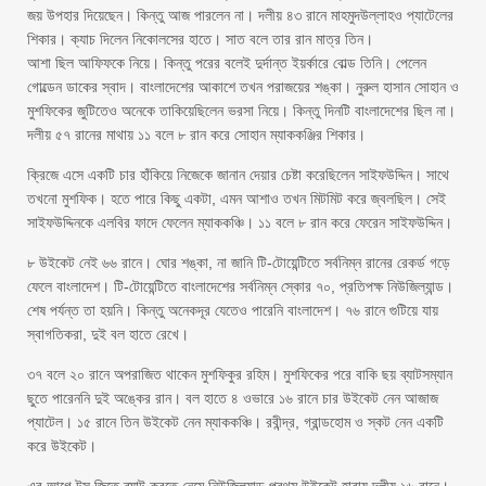
জয় উপহার দিয়েছেন। কিন্তু আজ পারলেন না। দলীয় ৪৩ রানে মাহমুদউল্লাহও প্যাটেলের
শিকার। ক্যাচ দিলেন নিকোলসের হাতে। সাত বলে তার রান মাত্র তিন।
আশা ছিল আফিফকে নিয়ে। কিন্তু পরের বলেই দুর্দান্ত ইয়র্কারে বোল্ড তিনি। পেলেন
গোল্ডেন ডাকের স্বাদ। বাংলাদেশের আকাশে তখন পরাজয়ের শঙ্কা। নুরুল হাসান সোহান ও
মুশফিকের জুটিতেও অনেকে তাকিয়েছিলেন ভরসা নিয়ে। কিন্তু দিনটি বাংলাদেশের ছিল না।
দলীয় ৫৭ রানের মাথায় ১১ বলে ৮ রান করে সোহান ম্যাককঞ্জির শিকার।
ক্রিজে এসে একটি চার হাঁকিয়ে নিজেকে জানান দেয়ার চেষ্টা করেছিলেন সাইফউদ্দিন। সাথে
তখনো মুশফিক। হতে পারে কিছু একটা, এমন আশাও তখন মিটমিট করে জ্বলছিল। সেই
সাইফউদ্দিনকে এলবির ফাদে ফেলেন ম্যাককঞ্চি। ১১ বলে ৮ রান করে ফেরেন সাইফউদ্দিন।
৮ উইকেট নেই ৬৬ রানে। ঘোর শঙ্কা, না জানি টি-টোয়েন্টিতে সর্বনিম্ন রানের রেকর্ড গড়ে
ফেলে বাংলাদেশ। টি-টোয়েন্টিতে বাংলাদেশের সর্বনিম্ন স্কোর ৭০, প্রতিপক্ষ নিউজিল্যান্ড।
শেষ পর্যন্ত তা হয়নি। কিন্তু অনেকদূর যেতেও পারেনি বাংলাদেশ। ৭৬ রানে গুটিয়ে যায়
স্বাগতিকরা, দুই বল হাতে রেখে।
৩৭ বলে ২০ রানে অপরাজিত থাকেন মুশফিকুর রহিম। মুশফিকের পরে বাকি ছয় ব্যাটসম্যান
ছুতে পারেননি দুই অঙ্কের রান। বল হাতে ৪ ওভারে ১৬ রানে চার উইকেট নেন আজাজ
প্যাটেল। ১৫ রানে তিন উইকেট নেন ম্যাককঞ্চি। রবীন্দ্র, গ্রান্ডহোম ও স্কট নেন একটি
করে উইকেট।