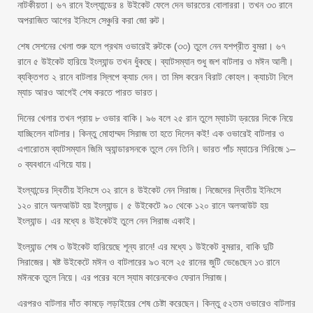
নাটকীয়তা। ৬৭ রানে ইংল্যান্ডের ৪ উইকেট ফেলে দেন ভারতের বোলাররা। তখন ৩৩ রানে
অপরাজিত আগের ইনিংসে সেঞ্চুরি করা জো রুট।
শেষ সেশনের খেলা শুরু হলে প্রথম ওভারেই রুটকে (৩৩) তুলে নেন যশপ্রীত বুমরা। ৬৭
রানে ৫ উইকেট হারিয়ে ইংল্যান্ড তখন ধুঁকছে। ব্যাটসম্যান শুধু জশ বাটলার ও মঈন আলী।
ব্যক্তিগত ২ রানে বাটলার স্লিপে ক্যাচ দেন। তা মিস করেন বিরাট কোহল। ক্যাচটা নিলে
ম্যাচ আরও আগেই শেষ করতে পারত ভারত।
দিনের খেলার তখন প্রায় ৮ ওভার বাকি। ৯৬ বলে ২৫ রান তুলে ম্যাচটা ড্রয়ের দিকে নিয়ে
যাচ্ছিলেন বাটলার। কিন্তু মোহাম্মদ সিরাজ তা হতে দিলেন কই! এক ওভারেই বাটলার ও
এগারোতম ব্যাটসম্যান জিমি অ্যান্ডারসনকে তুলে নেন তিনি। ভারত পাঁচ ম্যাচের সিরিজে ১–
০ ব্যবধানে এগিয়ে যায়।
ইংল্যান্ডের দ্বিতীয় ইনিংসে ৩২ রানে ৪ উইকেট নেন সিরাজ। নিজেদের দ্বিতীয় ইনিংসে
১২০ রানে অলআউট হয় ইংল্যান্ড। ৫ উইকেটে ৯০ থেকে ১২০ রানে অলআউট হয়
ইংল্যান্ড। এর মধ্যে ৪ উইকেটই তুলে নেন সিরাজ একাই।
ইংল্যান্ড শেষ ৩ উইকেট হারিয়েছে শূন্য রানে! এর মধ্যে ১ উইকেট বুমরার, বাকি দুটি
সিরাজের। ষষ্ট উইকেটে মঈন ও বাটলারের ৯৩ বলে ২৫ রানের জুটি ভেঙেছেন ১৩ রানে
মঈনকে তুলে নিয়ে। এর পরের বলে স্যাম কারেনকেও ফেরান সিরাজ।
এরপরও বাটলার দাঁত কামড়ে লড়াইয়ের শেষ চেষ্টা করেছেন। কিন্তু ৫২তম ওভারেও বাটলার