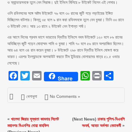
ও অ্যান্ডারসনকে তুলে নেন সিরাজ। দুই ইনিংস মিলিয়ে ৮ উইকেট নিলেন এই পেসার।
ওলি রবিনসনের সঙ্গে অষ্টম উইকেটে ৭৬ বলে ৩০ রানের জুটি গড়ে লড়াইয়ের ইঙ্গিত
দিচ্ছিলেন বাটলার। কিন্তু ৩৫ বলে ৯ রান করা রবিনসনকে তুলে নেন বুমরা। তিনি ৩৩ রানে
৩ উইকেট নেন। আর ১৩ রানে ২ উইকেট নেন ইশান্ত শর্মা।
এর আগে দিনের প্রথম ভাগে ভারতের দ্বিতীয় ইনিংসে নবম উইকেটে ১২০ বলে ৮৯ রানের
অবিচ্ছিন্ন জুটি গড়েন মোহাম্মদ শামি ও বুমরা। শামি ৭০ বলে ৫৬ রানে অপরাজিত ছিলেন।
আর ৬৪ বলে ৩৪ রান করেন বুমরা। ৮ উইকেটে ২৯৮ রানে দ্বিতীয় ইনিংস ঘোষণা করে
ভারত। এরপর ইংল্যান্ডকে অলআউট করতে টিম ইন্ডিয়ার বোলারদের মাত্র ৫১.৫ ওভার
লেগেছে।
Facebook
Twitter
Email
WhatsAp
Print
Sha
Share
খেলাধুলা
No Comments »
«
খালেদা জিয়ার সুস্থতা কামনায় সিলেট
(Next News)
ঢাকায় পুলিশ-বিএনপি
মহানগর বিএনপির দোয়া মাহফিল
সংঘর্ষ, আহত অর্ধশত নেতাকর্মী
»