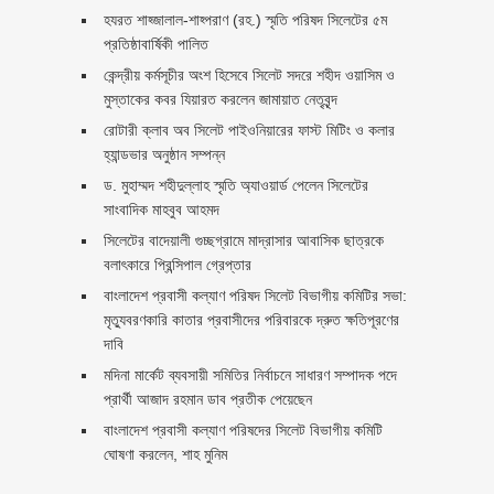
হযরত শাহ্জালাল-শাহ্পরাণ (রহ.) স্মৃতি পরিষদ সিলেটের ৫ম
প্রতিষ্ঠাবার্ষিকী পালিত ‎​
কেন্দ্রীয় কর্মসূচীর অংশ হিসেবে সিলেট সদরে শহীদ ওয়াসিম ও
মুস্তাকের কবর যিয়ারত করলেন জামায়াত নেতৃবৃন্দ ‎
রোটারী ক্লাব অব সিলেট পাইওনিয়ারের ফাস্ট মিটিং ও কলার
হ্যান্ডভার অনুষ্ঠান সম্পন্ন
ড. মুহাম্মদ শহীদুল্লাহ স্মৃতি অ্যাওয়ার্ড পেলেন সিলেটের
সাংবাদিক মাহবুব আহমদ
সিলেটের বাদেয়ালী গুচ্ছগ্রামে মাদ্রাসার আবাসিক ছাত্রকে
বলাৎকারে প্রিন্সিপাল গ্রেপ্তার ‎
বাংলাদেশ প্রবাসী কল্যাণ পরিষদ সিলেট বিভাগীয় কমিটির সভা:
মৃত্যুবরণকারি কাতার প্রবাসীদের পরিবারকে দ্রুত ক্ষতিপূরণের
দাবি
মদিনা মার্কেট ব্যবসায়ী সমিতির নির্বাচনে সাধারণ সম্পাদক পদে
প্রার্থী আজাদ রহমান ডাব প্রতীক পেয়েছেন ‎
‎বাংলাদেশ প্রবাসী কল্যাণ পরিষদের সিলেট বিভাগীয় কমিটি
ঘোষণা করলেন, শাহ মুনিম