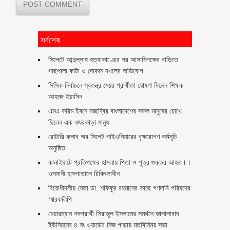
সর্বশেষ
সিলেটে আব্দুল্লাহ হত্যাকাণ্ডের পর আসামিপক্ষের বাড়িতে
গাছপালা কাটা ও দোকান দখলের অভিযোগ
সিসিক নির্বাচনে স্বতন্ত্র মেয়র প্রার্থীতা ঘোষণা দিলেন শিক্ষক
আহমদ ইয়াসিন
এমএ করিম ইবনে মচ্ছব্বির বাংলাদেশের সকল মানুষের চোখে
ছিলেন এক নজরকাড়া মানুষ ‎
রোটারি ক্লাব অব সিলেট পাইওনিয়ারের বৃক্ষরোপণ কর্মসূচি
অনুষ্ঠিত
কানাইঘাটে প্রতিপক্ষের হামলায় পিতা ও পুত্র গুরুতর আহত।।
ওসমানী হাসপাতালে চিকিৎসাধীন
বিরোধীদলীয় নেতা ডা. শফিকুর রহমানের কাছে গণদাবি পরিষদের
স্মারকলিপি ‎
চেয়ারম্যান পদপ্রার্থী সিরাজুল ইসলামের সমর্থনে জালালাবাদ
ইউনিয়নের ৪ নং ওয়ার্ডের নিজ পাড়ায় মতবিনিময় সভা